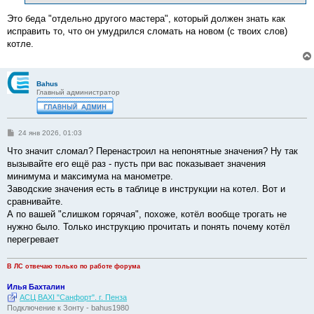
е
Это беда "отдельно другого мастера", который должен знать как
исправить то, что он умудрился сломать на новом (с твоих слов)
котле.
Bahus
Главный администратор
С
24 янв 2026, 01:03
о
о
Что значит сломал? Перенастроил на непонятные значения? Ну так
б
вызывайте его ещё раз - пусть при вас показывает значения
щ
е
минимума и максимума на манометре.
н
Заводские значения есть в таблице в инструкции на котел. Вот и
и
е
сравнивайте.
А по вашей "слишком горячая", похоже, котёл вообще трогать не
нужно было. Только инструкцию прочитать и понять почему котёл
перегревает
В ЛС отвечаю только по работе форума
Илья Бахталин
АСЦ BAXI "Санфорт". г. Пенза
Подключение к Зонту - bahus1980