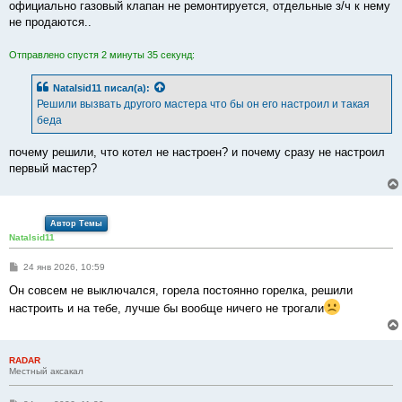
официально газовый клапан не ремонтируется, отдельные з/ч к нему
не продаются..
Отправлено спустя 2 минуты 35 секунд:
Natalsid11
писал(а):
Решили вызвать другого мастера что бы он его настроил и такая
беда
почему решили, что котел не настроен? и почему сразу не настроил
первый мастер?
Автор Темы
Natalsid11
С
24 янв 2026, 10:59
о
о
Он совсем не выключался, горела постоянно горелка, решили
б
настроить и на тебе, лучше бы вообще ничего не трогали
щ
е
н
и
е
RADAR
Местный аксакал