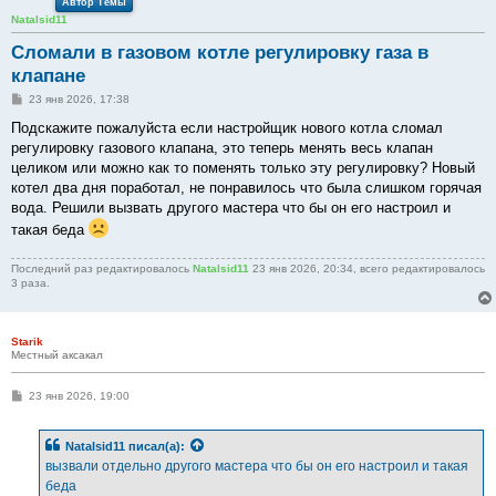
Автор Темы
Natalsid11
Сломали в газовом котле регулировку газа в
клапане
С
23 янв 2026, 17:38
о
о
Подскажите пожалуйста если настройщик нового котла сломал
б
регулировку газового клапана, это теперь менять весь клапан
щ
е
целиком или можно как то поменять только эту регулировку? Новый
н
котел два дня поработал, не понравилось что была слишком горячая
и
е
вода. Решили вызвать другого мастера что бы он его настроил и
такая беда
Последний раз редактировалось
Natalsid11
23 янв 2026, 20:34, всего редактировалось
3 раза.
Starik
Местный аксакал
С
23 янв 2026, 19:00
о
о
б
Natalsid11
писал(а):
щ
е
вызвали отдельно другого мастера что бы он его настроил и такая
н
беда
и