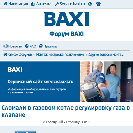
Навигация
Аптечка
Service.baxi.ru
Форум BAXI
Новости
FAQ
Правила
Список форумов
Монтаж, настройка, подключение
Другие вопросы монтажа и коммутации
Сломали в газовом котле регулировку газа в
клапане
8 сообщений • Страница
1
из
1