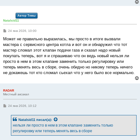
Автор Темы
Natalsid11
С
24 янв 2026, 10:00
о
о
Может не правильно выразилась, мы просто в итоге вызвали
б
мастера с сервисного центра котла и вот он и обнаружил что тот
щ
е
мастер сломал этот клапан подачи газа и сказал надо новый
н
покупать теперь, вот я и спрашиваю что он ведь новый нельзя ли
и
е
просто в нем в этом клапане заменить только регулировку или
теперь менять весь в сборе, очень обидно но никому теперь ничего
не докажешь тот кто сломал сьехал что у него было все нормально.
RADAR
Местный аксакал
С
24 янв 2026, 10:12
о
о
б
Natalsid11
писал(а):
щ
е
нельзя ли просто в нем в этом клапане заменить только
н
регулировку или теперь менять весь в сборе
и
е