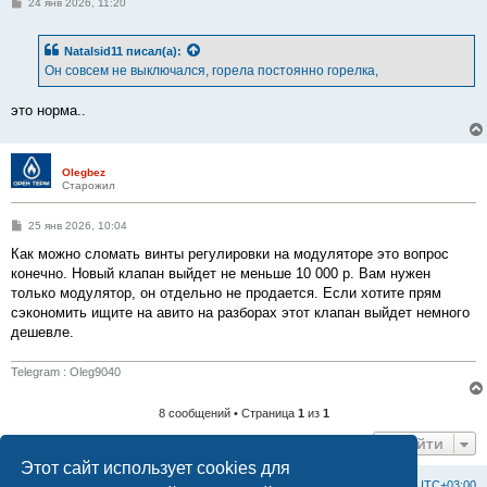
С
24 янв 2026, 11:20
о
о
б
Natalsid11
писал(а):
щ
е
Он совсем не выключался, горела постоянно горелка,
н
и
е
это норма..
Olegbez
Старожил
С
25 янв 2026, 10:04
о
о
Как можно сломать винты регулировки на модуляторе это вопрос
б
конечно. Новый клапан выйдет не меньше 10 000 р. Вам нужен
щ
е
только модулятор, он отдельно не продается. Если хотите прям
н
сэкономить ищите на авито на разборах этот клапан выйдет немного
и
е
дешевле.
Telegram : Oleg9040
8 сообщений • Страница
1
из
1
Перейти
Этот сайт использует cookies для
Список форумов
С
в
я
з
а
т
ь
с
я
с
а
д
м
и
н
и
с
т
р
а
ц
и
е
й
Часовой пояс:
UTC+03:00