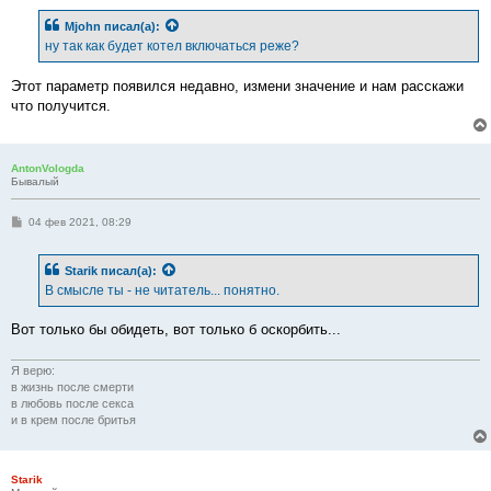
о
б
Mjohn
писал(а):
щ
е
ну так как будет котел включаться реже?
н
и
е
Этот параметр появился недавно, измени значение и нам расскажи
что получится.
AntonVologda
Бывалый
С
04 фев 2021, 08:29
о
о
б
Starik
писал(а):
щ
е
В смысле ты - не читатель... понятно.
н
и
е
Вот только бы обидеть, вот только б оскорбить...
Я верю:
в жизнь после смерти
в любовь после секса
и в крем после бритья
Starik