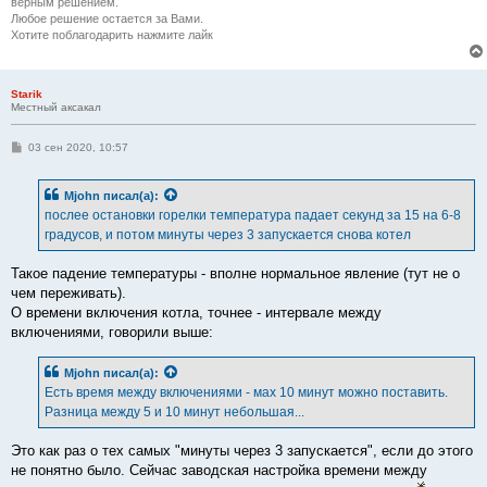
верным решением.
Любое решение остается за Вами.
Хотите поблагодарить нажмите лайк
Starik
Местный аксакал
С
03 сен 2020, 10:57
о
о
б
Mjohn
писал(а):
щ
е
послее остановки горелки температура падает секунд за 15 на 6-8
н
градусов, и потом минуты через 3 запускается снова котел
и
е
Такое падение температуры - вполне нормальное явление (тут не о
чем переживать).
О времени включения котла, точнее - интервале между
включениями, говорили выше:
Mjohn
писал(а):
Есть время между включениями - мах 10 минут можно поставить.
Разница между 5 и 10 минут небольшая...
Это как раз о тех самых "минуты через 3 запускается", если до этого
не понятно было. Сейчас заводская настройка времени между