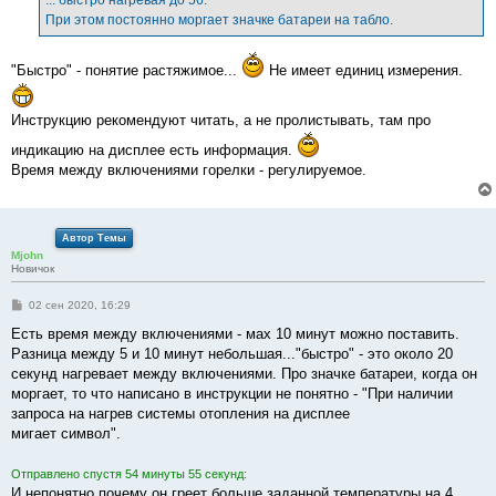
... быстро нагревая до 56.
н
При этом постоянно моргает значке батареи на табло.
и
е
"Быстро" - понятие растяжимое...
Не имеет единиц измерения.
Инструкцию рекомендуют читать, а не пролистывать, там про
индикацию на дисплее есть информация.
Время между включениями горелки - регулируемое.
Автор Темы
Mjohn
Новичок
С
02 сен 2020, 16:29
о
о
Есть время между включениями - мах 10 минут можно поставить.
б
Разница между 5 и 10 минут небольшая..."быстро" - это около 20
щ
е
секунд нагревает между включениями. Про значке батареи, когда он
н
моргает, то что написано в инструкции не понятно - "При наличии
и
е
запроса на нагрев системы отопления на дисплее
мигает символ".
Отправлено спустя 54 минуты 55 секунд:
И непонятно почему он греет больше заданной температуры на 4