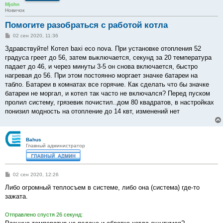
Mjohn
Новичок
Помогите разобраться с работой котла
С
02 сен 2020, 11:36
о
о
Здравствуйте! Котел baxi eco nova. При установке отопления 52
б
градуса греет до 56, затем выключается, секунд за 20 температура
щ
е
падает до 46, и через минуты 3-5 он снова включается, быстро
н
нагревая до 56. При этом постоянно моргает значке батареи на
и
е
табло. Батареи в комнатах все горячие. Как сделать что бы значке
батареи не моргал, и котел так часто не включался? Перед пуском
пролил систему, грязевик почистил..дом 80 квадратов, в настройках
понизил модность на отопление до 14 квт, изменений нет
Bahus
Главный администратор
С
02 сен 2020, 12:26
о
о
Либо огромный теплосъем в системе, либо она (система) где-то
б
зажата.
щ
е
н
Отправлено спустя 26 секунд:
и
е