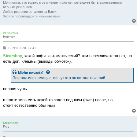
Мои посты, это только мое мнение и оно не претендует быть единственным
верным решением.
Любое решение остается за Вами.
Хотите поблагодарить нажмите лайк
venturous
Новичок
С
13 сен 2020, 07:41
о
о
Steamboy
, какой нафиг автоматический? там переключателя нет, но
б
есть доп. клеммы (выводы обмоток).
щ
е
н
Mjohn
писал(а):
и
е
Поискал информацию, пишут что он автоматический
полная чушь...
в плате типа есть какой-то задел под шим (pwm) насос, но
стоит естественно обычный
Steamboy
Гуру