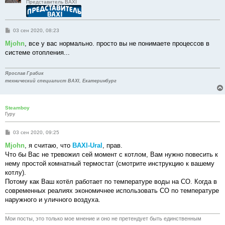
Представитель BAXI
С
03 сен 2020, 08:23
о
о
Mjohn
, все у вас нормально. просто вы не понимаете процессов в
б
системе отопления...
щ
е
н
и
Ярослав Грабик
е
технический специалист BAXI, Екатеринбург
Steamboy
Гуру
С
03 сен 2020, 09:25
о
о
Mjohn
, я считаю, что
BAXI-Ural
, прав.
б
Что бы Вас не тревожил сей момент с котлом, Вам нужно повесить к
щ
е
нему простой комнатный термостат (смотрите инструкцию к вашему
н
котлу).
и
е
Потому как Ваш котёл работает по температуре воды на СО. Когда в
современных реалиях экономичнее использовать СО по температуре
наружного и уличного воздуха.
Мои посты, это только мое мнение и оно не претендует быть единственным