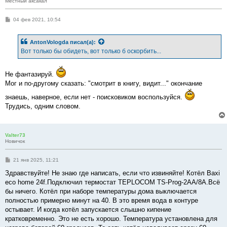
Местный аксакал
С
04 фев 2021, 10:54
о
о
б
AntonVologda
писал(а):
щ
е
Вот только бы обидеть, вот только б оскорбить...
н
и
е
Не фантазируй.
Мог и по-другому сказать: "смотрит в книгу, видит..." окончание
знаешь, наверное, если нет - поисковиком воспользуйся.
Трудись, одним словом.
Valter73
Новичок
С
21 янв 2025, 11:21
о
о
Здравствуйте! Не знаю где написать, если что извиняйте! Котёл Baxi
б
eco home 24f.Подключил термостат TEPLOCOM TS-Prog-2AA/8A.Всё
щ
е
бы ничего. Котёл при наборе температуры дома выключается
н
полностью примерно минут на 40. В это время вода в контуре
и
е
остывает. И когда котёл запускается слышно кипение
кратковременно. Это не есть хорошо. Температура установлена для