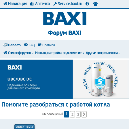
Навигация
Аптечка
Service.baxi.ru
Форум BAXI
Новости
FAQ
Правила
Список форумов
Монтаж, настройка, подключение
Другие вопросы монтажа и коммутации
Помогите разобраться с работой котла
2
3
След.
66 сообщений
1
Автор Темы