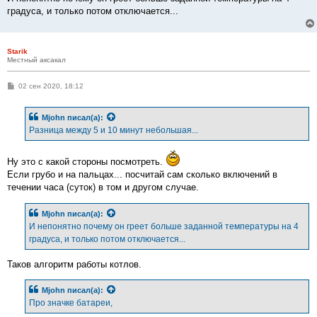
градуса, и только потом отключается...
Starik
Местный аксакал
С
02 сен 2020, 18:12
о
о
б
Mjohn
писал(а):
щ
е
Разница между 5 и 10 минут небольшая...
н
и
е
Ну это с какой стороны посмотреть.
Если грубо и на пальцах... посчитай сам сколько включений в
течении часа (суток) в том и другом случае.
Mjohn
писал(а):
И непонятно почему он греет больше заданной температуры на 4
градуса, и только потом отключается...
Таков алгоритм работы котлов.
Mjohn
писал(а):
Про значке батареи,