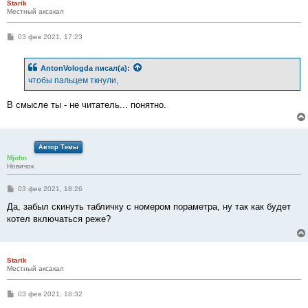
Starik
Местный аксакал
С
03 фев 2021, 17:23
о
о
б
AntonVologda
писал(а):
щ
е
чтобы пальцем ткнули,
н
и
е
В смысле ты - не читатель... понятно.
Автор Темы
Mjohn
Новичок
С
03 фев 2021, 18:26
о
о
Да, забыл скинуть табличку с номером пораметра, ну так как будет
б
котел включаться реже?
щ
е
н
и
е
Starik
Местный аксакал
С
03 фев 2021, 18:32
о