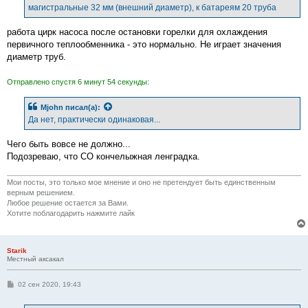
магистральные 32 мм (внешний диаметр), к батареям 20 труба
работа цирк насоса после остановки горелки для охлаждения
первичного теплообменника - это нормально. Не играет значения
диаметр труб.
Отправлено спустя 6 минут 54 секунды:
Mjohn
писал(а):
Да нет, практически одинаковая...
Чего быть вовсе не должно...
Подозреваю, что СО кончелыжная ленградка.
Мои посты, это только мое мнение и оно не претендует быть единственным
верным решением.
Любое решение остается за Вами.
Хотите поблагодарить нажмите лайк
Starik
Местный аксакал
С
02 сен 2020, 19:43
о
о