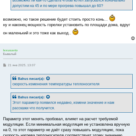
Возможно ли как-то сделать чтобы котёл запускался изначально
допустим на 45 и по мере прогрева повышал до 60?
возможно, но такое решение будет стоить просто конь...
ну и наконец мощность горелки установить по площади дома, вдруг
он маленький и это тоже как выход..
lexusavto
Бывалый
С
21 янв 2025, 13:07
о
о
б
Bahus
писал(а):
щ
е
скорость изменения температуры теплоносителя
н
и
е
Bahus
писал(а):
Этот параметр появился недавно, измени значение и нам
расскажи что получится.
Параметр этот менять пробовал, влияет на расчет требуемой
модуляции. Если минимальная модуляция не установлена вручную
на 0, то этот параметр не даёт сразу повышать модуляцию, пока
скорость нагрева теплоносителя соответствует этому значению