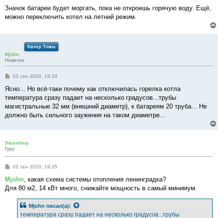
Значок батареи будет моргать, пока не откроешь горячую воду. Ещё,
можно переключить котел на летний режим.
Автор Темы
Mjohn
Новичок
С
02 сен 2020, 18:24
о
о
Ясно... Но всё-таки почему как отключилась горелка котла
б
температура сразу падает на несколько градусов...трубы
щ
е
магистральные 32 мм (внешний диаметр), к батареям 20 труба... Не
н
должно быть сильного заужения на таком диаметре...
и
е
Steamboy
Гуру
С
02 сен 2020, 19:25
о
о
Mjohn
, какая схема системы отопления ленинградка?
б
Для 80 м2, 14 кВт много, снижайте мощность в самый минимум.
щ
е
н
Mjohn
писал(а):
и
е
температура сразу падает на несколько градусов...трубы