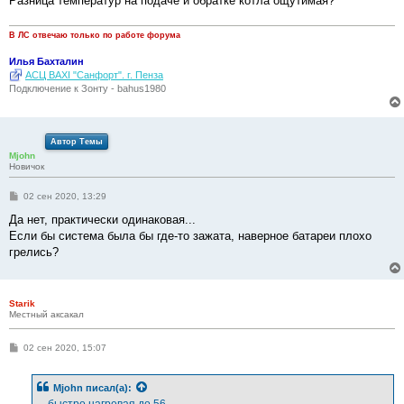
Разница температур на подаче и обратке котла ощутимая?
В ЛС отвечаю только по работе форума
Илья Бахталин
АСЦ BAXI "Санфорт". г. Пенза
Подключение к Зонту - bahus1980
Автор Темы
Mjohn
Новичок
С
02 сен 2020, 13:29
о
о
Да нет, практически одинаковая...
б
Если бы система была бы где-то зажата, наверное батареи плохо
щ
е
грелись?
н
и
е
Starik
Местный аксакал
С
02 сен 2020, 15:07
о
о
б
Mjohn
писал(а):
щ
е