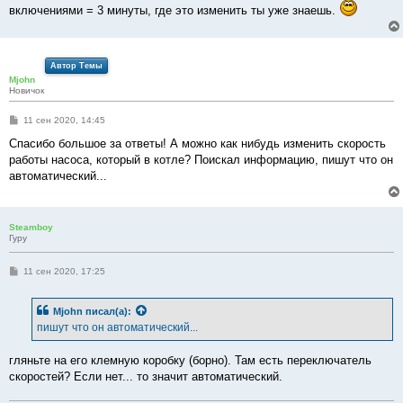
включениями = 3 минуты, где это изменить ты уже знаешь.
Автор Темы
Mjohn
Новичок
С
11 сен 2020, 14:45
о
о
Спасибо большое за ответы! А можно как нибудь изменить скорость
б
работы насоса, который в котле? Поискал информацию, пишут что он
щ
е
автоматический...
н
и
е
Steamboy
Гуру
С
11 сен 2020, 17:25
о
о
б
Mjohn
писал(а):
щ
е
пишут что он автоматический...
н
и
е
гляньте на его клемную коробку (борно). Там есть переключатель
скоростей? Если нет... то значит автоматический.