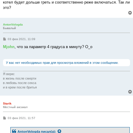
котел будет дольше греть и соответственно реже включаться. Так ли
и
е
это?
AntonVologda
Бывалый
С
03 фев 2021, 11:09
о
о
Mjohn
, что за параметр 4 градуса в минуту? О_о
б
щ
е
н
У вас нет необходимых прав для просмотра вложений в этом сообщении.
и
е
Я верю:
в жизнь после смерти
в любовь после секса
и в крем после бритья
Starik
Местный аксакал
С
03 фев 2021, 11:57
о
о
б
AntonVologda
писал(а):
щ