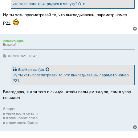
е
что за параметр 4 градуса в минуту? О_о
н
и
е
Ну ты хоть просматривай то, что выкладываешь, параметр номер
Р21.
AntonVologda
Бывалый
С
03 фев 2021, 13:47
о
о
б
Starik
писал(а):
щ
е
Ну ты хоть просматривай то, что выкладываешь, параметр номер
н
Р21.
и
е
Благодарю, я для того и скинул, чтобы пальцем ткнули, сам в упор
не видел
Я верю:
в жизнь после смерти
в любовь после секса
и в крем после бритья