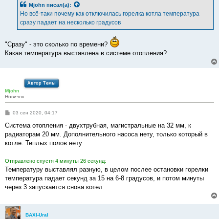
б
Mjohn
писал(а):
щ
е
Но всё-таки почему как отключилась горелка котла температура
н
сразу падает на несколько градусов
и
е
"Сразу" - это сколько по времени?
Какая температура выставлена в системе отопления?
Автор Темы
Mjohn
Новичок
С
03 сен 2020, 04:17
о
о
Система отопления - двухтрубная, магистральные на 32 мм, к
б
радиаторам 20 мм. Дополнительного насоса нету, только который в
щ
е
котле. Теплых полов нету
н
и
е
Отправлено спустя 4 минуты 26 секунд:
Температуру выставлял разную, в целом послее остановки горелки
температура падает секунд за 15 на 6-8 градусов, и потом минуты
через 3 запускается снова котел
BAXI-Ural