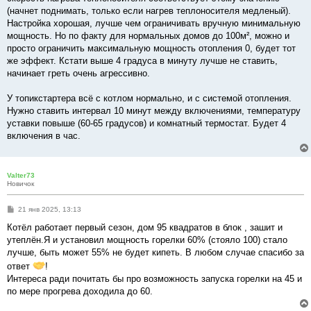
(начнет поднимать, только если нагрев теплоносителя медленый).
Настройка хорошая, лучше чем ограничивать вручную минимальную
мощность. Но по факту для нормальных домов до 100м², можно и
просто ограничить максимальную мощность отопления 0, будет тот
же эффект. Кстати выше 4 градуса в минуту лучше не ставить,
начинает греть очень агрессивно.
У топикстартера всё с котлом нормально, и с системой отопления.
Нужно ставить интервал 10 минут между включениями, температуру
уставки повыше (60-65 градусов) и комнатный термостат. Будет 4
включения в час.
Valter73
Новичок
С
21 янв 2025, 13:13
о
о
Котёл работает первый сезон, дом 95 квадратов в блок , зашит и
б
утеплён.Я и установил мощность горелки 60% (стояло 100) стало
щ
е
лучше, быть может 55% не будет кипеть. В любом случае спасибо за
н
ответ
!
и
е
Интереса ради почитать бы про возможность запуска горелки на 45 и
по мере прогрева доходила до 60.