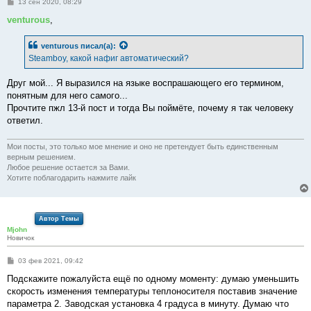
С
13 сен 2020, 08:29
о
о
venturous
,
б
щ
е
venturous
писал(а):
н
Steamboy, какой нафиг автоматический?
и
е
Друг мой... Я выразился на языке воспрашающего его термином,
понятным для него самого...
Прочтите пжл 13-й пост и тогда Вы поймёте, почему я так человеку
ответил.
Мои посты, это только мое мнение и оно не претендует быть единственным
верным решением.
Любое решение остается за Вами.
Хотите поблагодарить нажмите лайк
Автор Темы
Mjohn
Новичок
С
03 фев 2021, 09:42
о
о
Подскажите пожалуйста ещё по одному моменту: думаю уменьшить
б
скорость изменения температуры теплоносителя поставив значение
щ
е
параметра 2. Заводская установка 4 градуса в минуту. Думаю что
н