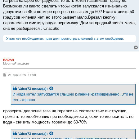
нагрева батарей 60 градусов. То есть котёл наваливает сразу 60.
Возможно ли как-то сделать чтобы котёл запускался изначально
допустим на 45 и по мере прогрева повышал до 60? Если ставить 50
градусов кипения нет, но этого бывает мало.Врезал кнопку
параллельно имитирующую перемычку. Дом загородный живёт мама,
она не разбирается . Спасибо
У вас нет необходимых прав для просмотра вложений в этом сообщении.
RADAR
Местный аксакал
С
21 янв 2025, 11:58
о
о
б
Valter73
писал(а):
щ
е
И когда котёл запускается слышно кипение кратковременно. Это не
н
есть хорошо.
и
е
проверить давление газа на горелке на соответствие инструкции,
промыть теплообменник при необходимости, если теплоноситель не
вода - снизить мощность горелки до 60-70%
Valter73
писал(а):