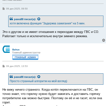
С
09 дек 2025, 09:50
о
о
б
pawa88
писал(а):
щ
е
хотя включена функция "Задержка зажигания" на 5 мин.
н
и
е
Это о другом и не имеет отношения к переходам между ГВС и СО.
Работает только и исключительно внутри зимнего режима.
Bahus
Главный администратор
С
09 дек 2025, 13:53
о
о
б
pawa88
писал(а):
щ
е
Просто странный алгоритм на мой взгляд)
н
и
е
Не вижу ничего странного. Когда котёл переключается на ГВС, он
точно знает, что горелку нужно будет зажигать и доставить горячку
потребителю как можно быстрее. Поэтому он её и не гасит, если она
горит.