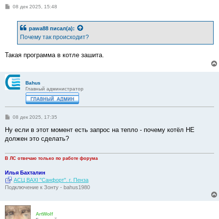
С
08 дек 2025, 15:48
о
о
б
pawa88
писал(а):
щ
е
Почему так происходит?
н
и
е
Такая программа в котле зашита.
Bahus
Главный администратор
С
08 дек 2025, 17:35
о
о
Ну если в этот момент есть запрос на тепло - почему котёл НЕ
б
должен это сделать?
щ
е
н
и
В ЛС отвечаю только по работе форума
е
Илья Бахталин
АСЦ BAXI "Санфорт". г. Пенза
Подключение к Зонту - bahus1980
ArtWolf