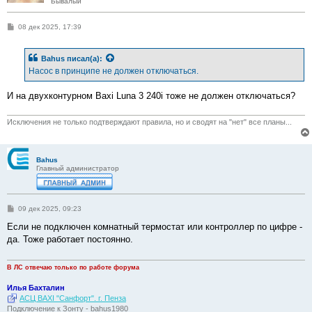
Бывалый
С
08 дек 2025, 17:39
о
о
б
Bahus
писал(а):
щ
е
Насос в принципе не должен отключаться.
н
и
е
И на двухконтурном Baxi Luna 3 240i тоже не должен отключаться?
Исключения не только подтверждают правила, но и сводят на "нет" все планы...
Bahus
Главный администратор
С
09 дек 2025, 09:23
о
о
Если не подключен комнатный термостат или контроллер по цифре -
б
да. Тоже работает постоянно.
щ
е
н
и
В ЛС отвечаю только по работе форума
е
Илья Бахталин
АСЦ BAXI "Санфорт". г. Пенза
Подключение к Зонту - bahus1980