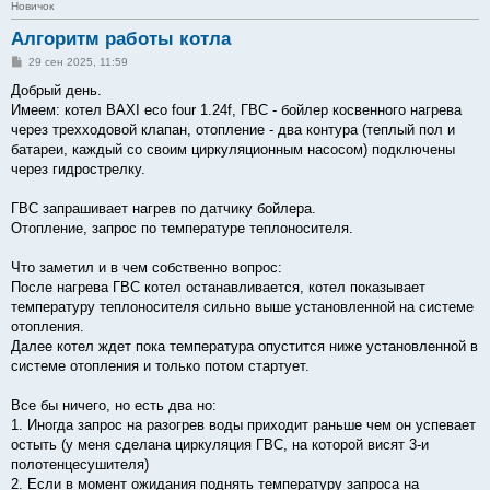
Новичок
Алгоритм работы котла
С
29 сен 2025, 11:59
о
о
Добрый день.
б
Имеем: котел BAXI eco four 1.24f, ГВС - бойлер косвенного нагрева
щ
е
через трехходовой клапан, отопление - два контура (теплый пол и
н
батареи, каждый со своим циркуляционным насосом) подключены
и
е
через гидрострелку.
ГВС запрашивает нагрев по датчику бойлера.
Отопление, запрос по температуре теплоносителя.
Что заметил и в чем собственно вопрос:
После нагрева ГВС котел останавливается, котел показывает
температуру теплоносителя сильно выше установленной на системе
отопления.
Далее котел ждет пока температура опустится ниже установленной в
системе отопления и только потом стартует.
Все бы ничего, но есть два но:
1. Иногда запрос на разогрев воды приходит раньше чем он успевает
остыть (у меня сделана циркуляция ГВС, на которой висят 3-и
полотенцесушителя)
2. Если в момент ожидания поднять температуру запроса на