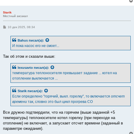
Starik
Местный аксакал
С
10 дек 2025, 08:34
о
о
б
Bahus
писал(а):
щ
е
И пока насос его не смоет...
н
и
е
Так об этом и сказали выше:
lexusavto
писал(а):
температура теплоносителя превышает задание ... котел на
отоплении выключается ...
Starik
писал(а):
Если определено "горячий, выкл. горелку", то включается
отсчет
времени
так, словно это был цикл прогрева СО
Все дружно подтвердили, что на горячем (выше заданной +5
температуры) теплоносителе котел горелку (при переходе на
отопление) не включает, а запускает отсчет времени (заданный в
параметре ожидания).