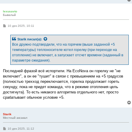
lexusavto
Бывалый
С
10 дек 2025, 10:11
о
о
б
Starik
писал(а):
щ
е
Все дружно подтвердили, что на горячем (выше заданной +5
н
температуры) теплоносителе котел горелку (при переходе на
и
е
отопление) не включает, а запускает отсчет времени (заданный в
параметре ожидания).
Последней фразой всё испортили. На EcoNova он горелку не "не
включает", а он ее "тушит" в связи с превышением на +5 градусов
(полностью трехход переключается, горелка продолжает гореть
секунду, пока не придет команда, что в режиме отопления цель
достигнута). То есть никакого алгоритма отдельного нет, просто
срабатывает обычное условие +5.
Starik
Местный аксакал
С
10 дек 2025, 11:12
о