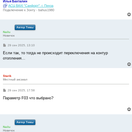
Илья Бахталин
АСЦ BAXI "Санфорт". г. Пенза
Подключение к Зонту - bahus1980
Автор Темы
Nailu
Новичок
С
29 сен 2025, 13:10
о
о
Если так, то тогда не происходит переключения на контур
б
отопления…
щ
е
н
и
е
Starik
Местный аксакал
С
29 сен 2025, 17:58
о
о
Параметр F03 что выбрано?
б
щ
е
н
и
е
Автор Темы
Nailu
Новичок