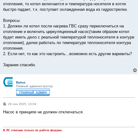
отопления, то котел включается и температура носителя в котле
быстро падает, т.к. поступает охлажденная вода из гидрострелки.
Вопросы:
1. Должен ли котел после нагрева ГВС сразу переключиться на
отопление и включить циркуляционный насос(таким образом котел
будет иметь дело с реальной температурой теплоносителя в контуре
отопления), далее работать по температуре теплоносителя контура
отопления.
2. Если нет, то как это настроить…возможно есть другие варианты?
Заранее спасибо.
Bahus
Главный администратор
С
29 сен 2025, 13:04
о
о
Насос в принципе не должен отключаться.
б
щ
е
н
и
В ЛС отвечаю только по работе форума
е