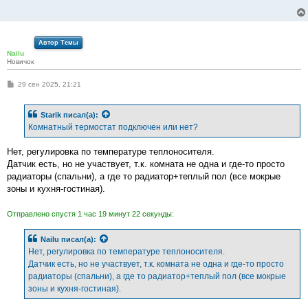
щ
е
н
и
е
Автор Темы
Nailu
Новичок
С
29 сен 2025, 21:21
о
о
б
Starik
писал(а):
щ
е
Комнатный термостат подключен или нет?
н
и
е
Нет, регулировка по температуре теплоносителя.
Датчик есть, но не участвует, т.к. комната не одна и где-то просто
радиаторы (спальни), а где то радиатор+теплый пол (все мокрые
зоны и кухня-гостиная).
Отправлено спустя 1 час 19 минут 22 секунды:
Nailu
писал(а):
Нет, регулировка по температуре теплоносителя.
Датчик есть, но не участвует, т.к. комната не одна и где-то просто
радиаторы (спальни), а где то радиатор+теплый пол (все мокрые
зоны и кухня-гостиная).