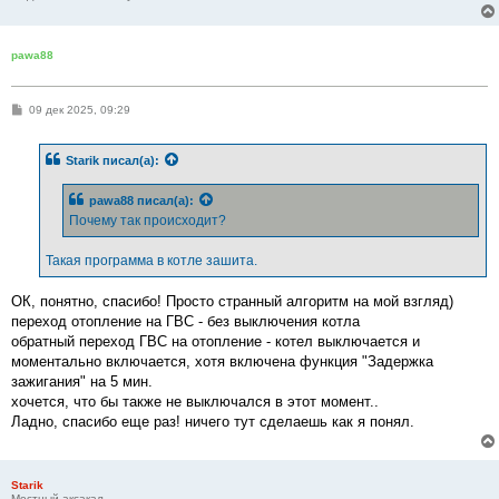
pawa88
С
09 дек 2025, 09:29
о
о
б
Starik
писал(а):
щ
е
н
pawa88
писал(а):
и
е
Почему так происходит?
Такая программа в котле зашита.
ОК, понятно, спасибо! Просто странный алгоритм на мой взгляд)
переход отопление на ГВС - без выключения котла
обратный переход ГВС на отопление - котел выключается и
моментально включается, хотя включена функция "Задержка
зажигания" на 5 мин.
хочется, что бы также не выключался в этот момент..
Ладно, спасибо еще раз! ничего тут сделаешь как я понял.
Starik
Местный аксакал