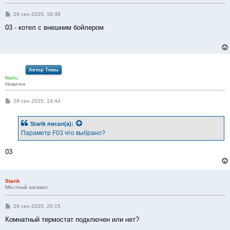
С
29 сен 2025, 18:38
о
о
03 - котел с внешним бойлером
б
щ
е
н
и
е
Автор Темы
Nailu
Новичок
С
29 сен 2025, 19:44
о
о
б
Starik
писал(а):
щ
е
Параметр F03 что выбрано?
н
и
е
03
Starik
Местный аксакал
С
29 сен 2025, 20:15
о
о
Комнатный термостат подключен или нет?
б