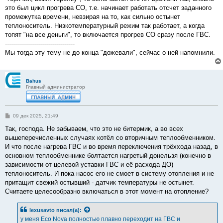
это был цикл прогрева СО, т.е. начинает работать отсчет заданного
промежутка времени, невзирая на то, как сильно остынет
теплоноситель. Низкотемпературный режим так работает, а когда
топят "на все деньги", то включается прогрев СО сразу после ГВС.
-----------------------------------
Мы тогда эту тему не до конца "дожевали", сейчас о ней напомнили.
Bahus
Главный администратор
С
09 дек 2025, 21:49
о
о
Так, господа. Не забываем, что это не битермик, а во всех
б
вышеперечисленных случаях котёл со вторичным теплообменником.
щ
е
И что после нагрева ГВС и во время переключения трёххода назад, в
н
основном теплообменнике болтается нагретый донельзя (конечно в
и
е
зависимости от целевой уставки ГВС и её расхода ДО)
теплоноситель. И пока насос его не смоет в систему отопления и не
притащит свежий остывший - датчик температуры не остынет.
Считаете целесообразно включаться в этот момент на отопление?
lexusavto
писал(а):
у меня Eco Nova полностью плавно переходит на ГВС и