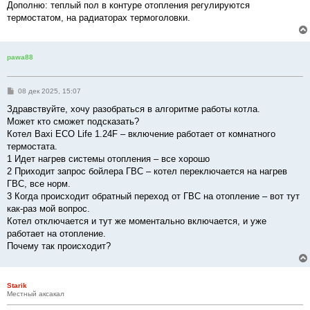
Дополню: теплый пол в контуре отопления регулируются
термостатом, на радиаторах термоголовки.
pawa88
С
08 дек 2025, 15:07
о
о
Здравствуйте, хочу разобраться в алгоритме работы котла.
б
Может кто сможет подсказать?
щ
е
Котел Baxi ECO Life 1.24F – включение работает от комнатного
н
термостата.
и
е
1 Идет нагрев системы отопления – все хорошо
2 Приходит запрос бойлера ГВС – котел переключается на нагрев
ГВС, все норм.
3 Когда происходит обратный переход от ГВС на отопление – вот тут
как-раз мой вопрос.
Котел отключается и тут же моментально включается, и уже
работает на отопление.
Почему так происходит?
Starik
Местный аксакал