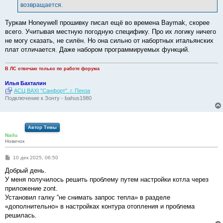
возвращается.
Туркам Honeywell прошивку писал ещё во времена Baymak, скорее
всего. Учитывая местную погодную специфику. Про их логику ничего
не могу сказать, не силён. Но она сильно от набортных итальянских
плат отличается. Даже набором программируемых функций.
В ЛС отвечаю только по работе форума
Илья Бахталин
АСЦ BAXI "Санфорт". г. Пенза
Подключение к Зонту - bahus1980
Автор Темы
Nailu
Новичок
С
10 дек 2025, 06:50
о
о
Добрый день.
б
У меня получилось решить проблему путем настройки котла через
щ
е
приложение zont.
н
Установил галку “не снимать запрос тепла» в разделе
и
е
«дополнительно» в настройках контура отопления и проблема
решилась.