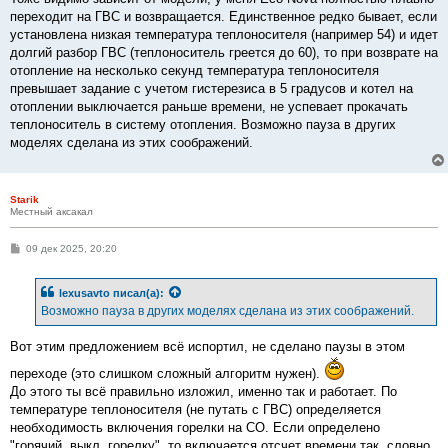
переходит на ГВС и возвращается. Единственное редко бывает, если
установлена низкая температура теплоносителя (например 54) и идет
долгий разбор ГВС (теплоноситель греется до 60), то при возврате на
отопление на несколько секунд температура теплоносителя
превышает задание с учетом гистерезиса в 5 градусов и котел на
отоплении выключается раньше времени, не успевает прокачать
теплоноситель в систему отопления. Возможно пауза в других
моделях сделана из этих соображений.
Starik
Местный аксакал
С
09 дек 2025, 20:20
о
о
б
lexusavto
писал(а):
щ
е
Возможно пауза в других моделях сделана из этих соображений.
н
и
е
Вот этим предложением всё испортил, не сделано паузы в этом
переходе (это слишком сложный алгоритм нужен).
До этого ты всё правильно изложил, именно так и работает. По
температуре теплоносителя (не путать с ГВС) определяется
необходимость включения горелки на СО. Если определено
"горячий, выкл. горелку", то включается отсчет времени так, словно