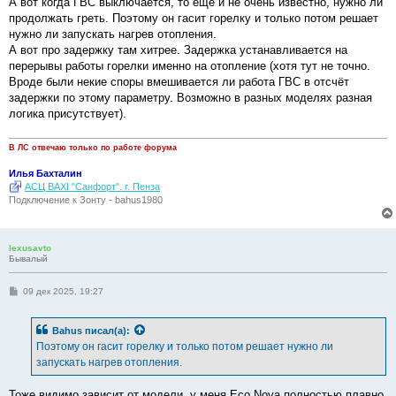
А вот когда ГВС выключается, то ещё и не очень известно, нужно ли
продолжать греть. Поэтому он гасит горелку и только потом решает
нужно ли запускать нагрев отопления.
А вот про задержку там хитрее. Задержка устанавливается на
перерывы работы горелки именно на отопление (хотя тут не точно.
Вроде были некие споры вмешивается ли работа ГВС в отсчёт
задержки по этому параметру. Возможно в разных моделях разная
логика присутствует).
В ЛС отвечаю только по работе форума
Илья Бахталин
АСЦ BAXI "Санфорт". г. Пенза
Подключение к Зонту - bahus1980
lexusavto
Бывалый
С
09 дек 2025, 19:27
о
о
б
Bahus
писал(а):
щ
е
Поэтому он гасит горелку и только потом решает нужно ли
н
запускать нагрев отопления.
и
е
Тоже видимо зависит от модели, у меня Eco Nova полностью плавно