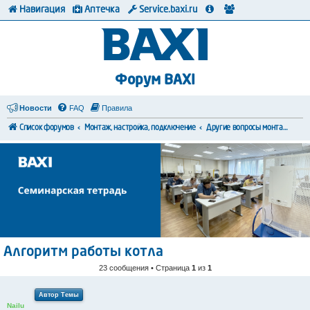
Навигация
Аптечка
Service.baxi.ru
Форум BAXI
Новости
FAQ
Правила
Список форумов
Монтаж, настройка, подключение
Другие вопросы монтажа и коммутации
Алгоритм работы котла
23 сообщения • Страница
1
из
1
Автор Темы
Nailu