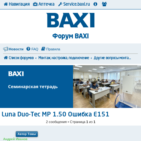
Навигация
Аптечка
Service.baxi.ru
Форум BAXI
Новости
FAQ
Правила
Список форумов
Монтаж, настройка, подключение
Другие вопросы монтажа и коммутации
Luna Duo-Tec MP 1.50 Ошибка Е151
2 сообщения • Страница
1
из
1
Автор Темы
Андрей Иванов