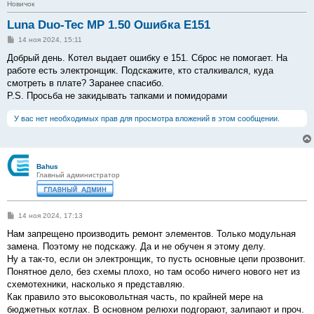
Новичок
Luna Duo-Tec MP 1.50 Ошибка Е151
С
14 ноя 2024, 15:11
о
о
Добрый день. Котел выдает ошибку е 151. Сброс не помогает. На
б
работе есть электронщик. Подскажите, кто сталкивался, куда
щ
е
смотреть в плате? Заранее спасибо.
н
P.S. Просьба не закидывать тапками и помидорами
и
е
У вас нет необходимых прав для просмотра вложений в этом сообщении.
Bahus
Главный администратор
С
14 ноя 2024, 17:13
о
о
Нам запрещено производить ремонт элементов. Только модульная
б
замена. Поэтому не подскажу. Да и не обучен я этому делу.
щ
е
Ну а так-то, если он электронщик, то пусть основные цепи прозвонит.
н
Понятное дело, без схемы плохо, но там особо ничего нового нет из
и
е
схемотехники, насколько я представляю.
Как правило это высоковольтная часть, по крайней мере на
бюджетных котлах. В основном релюхи подгорают, залипают и проч.