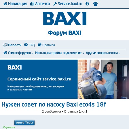
Навигация
Аптечка
Service.baxi.ru
Форум BAXI
Новости
FAQ
Правила
Список форумов
Монтаж, настройка, подключение
Другие вопросы монтажа и коммутации
Нужен совет по насосу Baxi eco4s 18f
2 сообщения • Страница
1
из
1
Автор Темы
Vejmetra