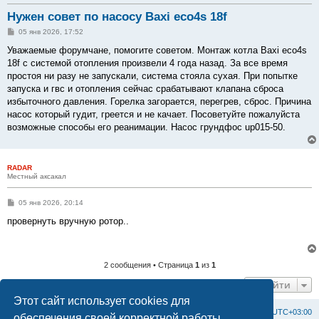
Нужен совет по насосу Baxi eco4s 18f
С
05 янв 2026, 17:52
о
о
Уважаемые форумчане, помогите советом. Монтаж котла Baxi eco4s
б
18f с системой отопления произвели 4 года назад. За все время
щ
е
простоя ни разу не запускали, система стояла сухая. При попытке
н
запуска и гвс и отопления сейчас срабатывают клапана сброса
и
е
избыточного давления. Горелка загорается, перегрев, сброс. Причина
насос который гудит, греется и не качает. Посоветуйте пожалуйста
возможные способы его реанимации. Насос грундфос up015-50.
RADAR
Местный аксакал
С
05 янв 2026, 20:14
о
о
провернуть вручную ротор..
б
щ
е
н
и
2 сообщения • Страница
1
из
1
е
Перейти
Этот сайт использует cookies для
Список форумов
С
в
я
з
а
т
ь
с
я
с
а
д
м
и
н
и
с
т
р
а
ц
и
е
й
Часовой пояс:
UTC+03:00
обеспечения своей корректной работы.