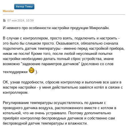
Автор Темы
Monstar
С
07 ноя 2024, 10:59
о
о
И немного про особенности настройки продукции Микролайн.
б
щ
е
В случае с контроллером, просто взять, подключить и настроить -
н
это было бы слишком просто. Оказывается, обязательно сначала
и
е
подключить датчик температуры - именно перед настройкой прибора,
никак не после! Кроме того, после любой неуспешной попытки
настройки необходимо делать полный сброс устройства, иначе
возможно "задвоение параметров датчиков" (дословно со слов
техподдержки
).
ОК, узнав подробности, сбросив контроллер и выполнив все шаги в
мастере настройки - у меня действительно завёлся котёл в связке с
контроллером.
Регулирование температуры осуществлялось по данным с
проводного датчика воздуха, расположенного вместе с котлом в
котельной, что не очень устраивало. Поэтому дополнительно
приобрёл контроллер беспроводных датчиков и собственно сам
беспроводной датчик температуры и влажности.