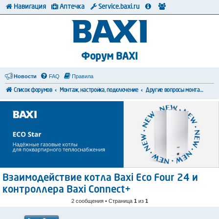
Навигация
Аптечка
Service.baxi.ru
Форум BAXI
Новости
FAQ
Правила
Список форумов
Монтаж, настройка, подключение
Другие вопросы монтажа и коммутации
Взаимодействие котла Baxi Eco Four 24 и
контроллера Baxi Connect+
2 сообщения • Страница
1
из
1