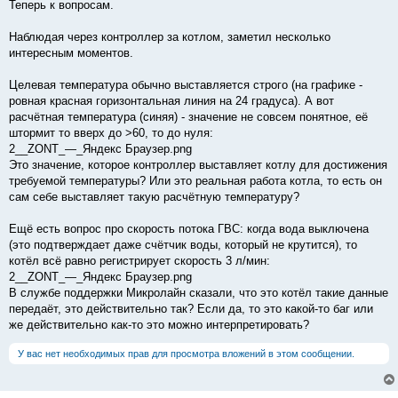
Теперь к вопросам.
Наблюдая через контроллер за котлом, заметил несколько
интересным моментов.
Целевая температура обычно выставляется строго (на графике -
ровная красная горизонтальная линия на 24 градуса). А вот
расчётная температура (синяя) - значение не совсем понятное, её
штормит то вверх до >60, то до нуля:
2__ZONT_—_Яндекс Браузер.png
Это значение, которое контроллер выставляет котлу для достижения
требуемой температуры? Или это реальная работа котла, то есть он
сам себе выставляет такую расчётную температуру?
Ещё есть вопрос про скорость потока ГВС: когда вода выключена
(это подтверждает даже счётчик воды, который не крутится), то
котёл всё равно регистрирует скорость 3 л/мин:
2__ZONT_—_Яндекс Браузер.png
В службе поддержки Микролайн сказали, что это котёл такие данные
передаёт, это действительно так? Если да, то это какой-то баг или
же действительно как-то это можно интерпретировать?
У вас нет необходимых прав для просмотра вложений в этом сообщении.