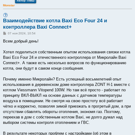
Автор Темы
Monstar
Взаимодействие котла Baxi Eco Four 24 и
контроллера Baxi Connect+
С
07 ноя 2024, 10:54
о
о
Всем добрый день!
б
щ
е
Хотел поделиться собственным опытом использования связки котла
н
Baxi Eco Four 24 и отечественного контроллера от Микролайн Baxi
и
е
Connect+. А также есть несколько вопросов по функционированию
котла, они будут в самом конце сообщения.
Почему именно Микролайн? Есть успешный восьмилетний опыт
использования в деревенском доме контроллера ZONT H-1 вместе с
котлом Viessmann Vitopend 100W. Но там всё просто - работает по
принципу ВКЛ-ВЫКЛ на основе данных с датчиков температуры
воздуха в помещении. Не смотря на свою простоту всё работает
чётко и корректно, позволяя зимой приезжать в прогретый дом, а при
отсутствии сбавлять обороты отопления, экономя газ. Поэтому,
переехав в дом с собственным котлом Baxi, не долго думал над
выбором системы контроля отоплением и ГВС.
В результате некоторых проблем с настройками (об этом в