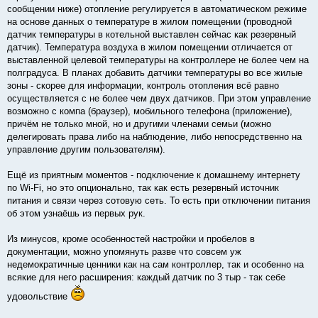
сообщении ниже) отопление регулируется в автоматическом режиме
на основе данных о температуре в жилом помещении (проводной
датчик температуры в котельной выставлен сейчас как резервный
датчик). Температура воздуха в жилом помещении отличается от
выставленной целевой температуры на контроллере не более чем на
полградуса. В планах добавить датчики температуры во все жилые
зоны - скорее для информации, контроль отопления всё равно
осуществляется с не более чем двух датчиков. При этом управление
возможно с компа (браузер), мобильного телефона (приложение),
причём не только мной, но и другими членами семьи (можно
делегировать права либо на наблюдение, либо непосредственно на
управление другим пользователям).
Ещё из приятным моментов - подключение к домашнему интернету
по Wi-Fi, но это опционально, так как есть резервный источник
питания и связи через сотовую сеть. То есть при отключении питания
об этом узнаёшь из первых рук.
Из минусов, кроме особенностей настройки и пробелов в
документации, можно упомянуть разве что совсем уж
недемократичные ценники как на сам контроллер, так и особенно на
всякие для него расширения: каждый датчик по 3 тыр - так себе
удовольствие