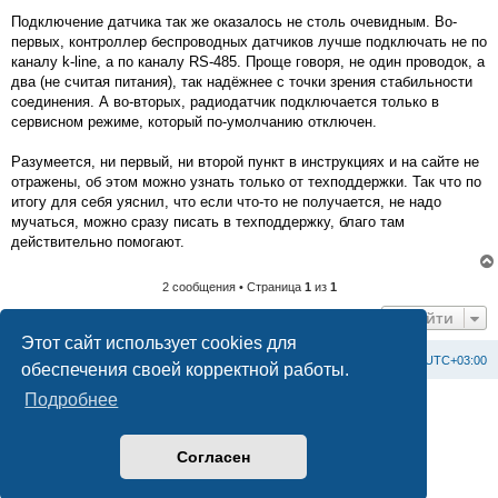
Подключение датчика так же оказалось не столь очевидным. Во-
первых, контроллер беспроводных датчиков лучше подключать не по
каналу k-line, а по каналу RS-485. Проще говоря, не один проводок, а
два (не считая питания), так надёжнее с точки зрения стабильности
соединения. А во-вторых, радиодатчик подключается только в
сервисном режиме, который по-умолчанию отключен.
Разумеется, ни первый, ни второй пункт в инструкциях и на сайте не
отражены, об этом можно узнать только от техподдержки. Так что по
итогу для себя уяснил, что если что-то не получается, не надо
мучаться, можно сразу писать в техподдержку, благо там
действительно помогают.
2 сообщения • Страница
1
из
1
Перейти
Этот сайт использует cookies для
Список форумов
С
в
я
з
а
т
ь
с
я
с
а
д
м
и
н
и
с
т
р
а
ц
и
е
й
Часовой пояс:
UTC+03:00
обеспечения своей корректной работы.
Подробнее
Создано на основе
phpBB
® Forum Software © phpBB Limited
Официальный сайт BAXI в России
Конфиденциальность
|
Правила
Согласен