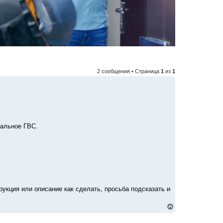
2 сообщения • Страница
1
из
1
мальное ГВС.
рукция или описание как сделать, просьба подсказать и
В
е
р