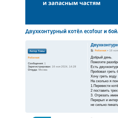
Двухконтурный котёл ecofour и бой
Двухконтурн
С
Felixroot
»
16 ноя
Автор Темы
о
о
Добрый день.
Felixroot
б
Помогите разобр
щ
Сообщения:
1
е
Есть двухконтур
Зарегистрирован:
16 ноя 2024, 14:28
н
Откуда:
Москва
Пробовал греть 
и
е
Хочу греть воду 
На сколько я по
1.Перевести кот
2 поставить тре
3. Отрезать име
Перерыл и интер
не сильно пинать