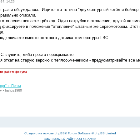
024, 14:26
т раз и обсуждалось. Ищите что-то типа "двухконтурный котёл и бойлер 
правильно описали.
 отопления вешаете трёхход. Один патрубок в отопление, другой на зме
 фиксируете в положение "отопление" штатным же сервомотором. Этот 
е.
подключаете вместо штатного датчика температуры ГВС.
3
ВС глушите, либо просто перекрываете.
я откат на старую версию с теплообменником - предусматривайте все 
 по работе форума
рт". г. Пенза
у - bahus1980
Создано на основе
phpBB
® Forum Software © phpBB Limited
Официальный сайт BAXI в России