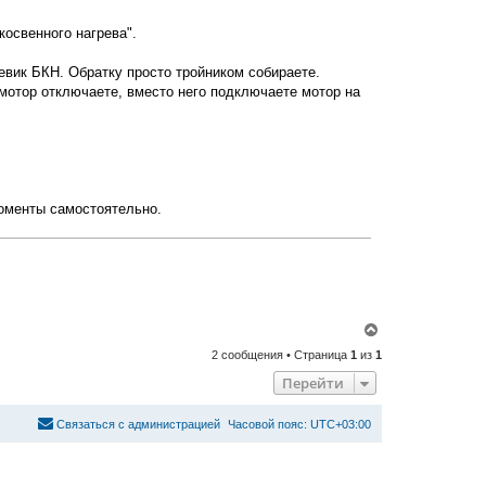
н
у
косвенного нагрева".
т
ь
с
евик БКН. Обратку просто тройником собираете.
я
мотор отключаете, вместо него подключаете мотор на
к
н
а
ч
а
л
у
моменты самостоятельно.
В
е
2 сообщения • Страница
1
из
1
р
н
Перейти
у
т
ь
С
в
я
з
а
т
ь
с
я
с
а
д
м
и
н
и
с
т
р
а
ц
и
е
й
Часовой пояс:
UTC+03:00
с
я
к
н