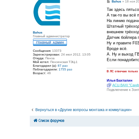
С
Bahus
»
18 ноя 2
о
о
Так здесь пятьсо
б
А так-то вы всё 
щ
е
На линию подачи
н
Штатный трёхход
и
е
внешнем трёхход
Bahus
Главный администратор
Датчик бойлера 
Ну и правите F0
Вроде всё.
Сообщения:
13373
А. Ну и выход Г
Зарегистрирован:
24 июл 2012, 13:05
Откуда:
Пенза
Если понадобитс
Мой котел:
Пензенская ТЭЦ-1
Благодарил (а):
87 раз
Поблагодарили:
1755 раз
В ЛС отвечаю только
Возраст:
46
Илья Бахталин
АСЦ BAXI "Санфо
Подключение к Зонт
Вернуться в «Другие вопросы монтажа и коммутации»
Список форумов