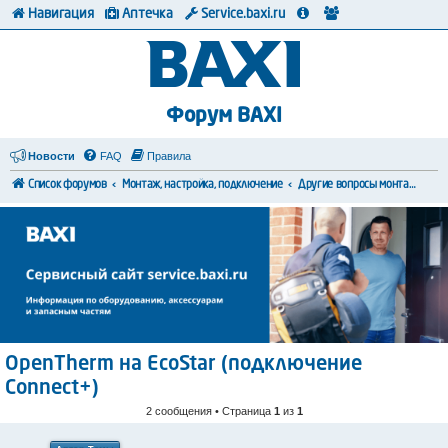
Навигация
Аптечка
Service.baxi.ru
Форум BAXI
Новости
FAQ
Правила
Список форумов
Монтаж, настройка, подключение
Другие вопросы монтажа и коммутации
OpenTherm на EcoStar (подключение
Connect+)
2 сообщения • Страница
1
из
1