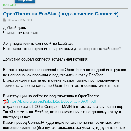
Автор Темы
MrShot83
OpenTherm на EcoStar (подключение Connect+)
С
08 сен 2025, 23:00
о
о
Добрый день.
б
Чайник, не материть.
щ
е
н
Хочу подключить Connect+ на EcoStar.
и
е
Есть какая-то инструкция с картинками для конкретных чайников?
Допустим собрал connect+ (отдельная история).
В части подключения connect+ по OpenTherm ни в одной инструкции
не написано как правильно подключить к котлу EcoStar.
В инструкции у котла есть очень кратко только про подключение
термостата, но ни слова по OpenTherm, хотя совместимость есть.
В инструкции на сайте по подключению к OpenTherm:
https://baxi.ru/upload/iblock/2d1/6by6l ... i-BAXI.pdf
отдаленно есть ECO-5 Compact, MAIN-5 и там есть отсылка на порт.
Такой же есть на EcoStar, но в прямую ничего по данному котлу в
инструкции нет.
Какой провод Connect+ куда подключать не понял, если местами
поменяю критично (без шуток, опасаюсь запускать, вдруг что не так