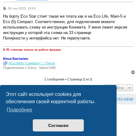
С
09 сен 2025, 10:01
о
о
На борту Eco Star стоит такая же плата как и на Eco Life, Main-5 и
б
Eco (5) Compact. Соответственно, для подключения можете
щ
е
использовать схему из инструкции Коннекта. У меня лежит версия
н
инструкции у которой эта схема на 33 странице.
и
е
Полярности у интерфейса нет. Не перепутаете.
В ЛС отвечаю только по работе форума
Илья Бахталин
АСЦ BAXI "Санфорт". г. Пенза
Подключение к Зонту - bahus1980
2 сообщения • Страница
1
из
1
Перейти
Этот сайт использует cookies для
Список форумов
С
в
я
з
а
т
ь
с
я
с
а
д
м
и
н
и
с
т
р
а
ц
и
е
й
Часовой пояс:
UTC+03:00
обеспечения своей корректной работы.
Подробнее
Создано на основе
phpBB
® Forum Software © phpBB Limited
Официальный сайт BAXI в России
Конфиденциальность
|
Правила
Согласен