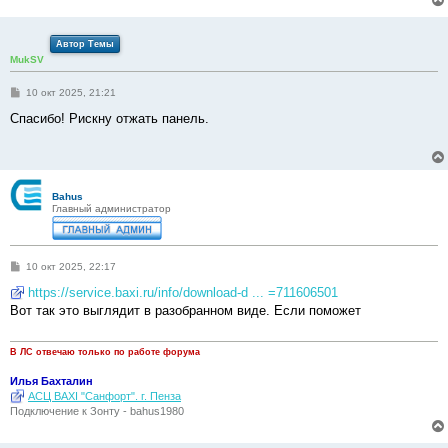
н
и
е
Автор Темы
MukSV
С
10 окт 2025, 21:21
о
о
Спасибо! Рискну отжать панель.
б
щ
е
н
и
е
Bahus
Главный администратор
С
10 окт 2025, 22:17
о
о
https://service.baxi.ru/info/download-d ... =711606501
б
Вот так это выглядит в разобранном виде. Если поможет
щ
е
н
и
В ЛС отвечаю только по работе форума
е
Илья Бахталин
АСЦ BAXI "Санфорт". г. Пенза
Подключение к Зонту - bahus1980