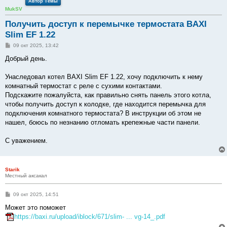
Автор Темы
MukSV
Получить доступ к перемычке термостата BAXI
Slim EF 1.22
С
09 окт 2025, 13:42
о
о
Добрый день.
б
щ
е
Унаследовал котел BAXI Slim EF 1.22, хочу подключить к нему
н
комнатный термостат с реле с сухими контактами.
и
е
Подскажите пожалуйста, как правильно снять панель этого котла,
чтобы получить доступ к колодке, где находится перемычка для
подключения комнатного термостата? В инструкции об этом не
нашел, боюсь по незнанию отломать крепежные части панели.
С уважением.
Starik
Местный аксакал
С
09 окт 2025, 14:51
о
о
Может это поможет
б
https://baxi.ru/upload/iblock/671/slim- ... vg-14_.pdf
щ
е