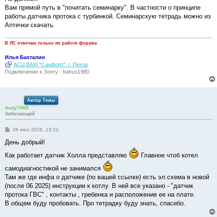
б
Вам прямой путь в "почитать семинарку". В частности о принципе
щ
е
работы датчика протока с турбинкой. Семинарскую тетрадь можно из
н
Аптечки скачать.
и
е
В ЛС отвечаю только по работе форума
Илья Бахталин
АСЦ BAXI "Санфорт". г. Пенза
Подключение к Зонту - bahus1980
Автор Темы
Andy7065
Забегающий
С
26 июн 2026, 13:22
о
о
День добрый!
б
щ
Как работает датчик Холла представляю
Главное чтоб котел
е
н
самодиагностикой не занимался
и
е
Там же где инфа о датчике (по вашей ссылке) есть эл.схема в новой
(после 06.2025) инструкции к котлу. В ней все указано - "датчик
протока ГВС" , контакты , гребенка и расположение ее на плате.
В общем буду пробовать. Про тетрадку буду знать, спасибо.