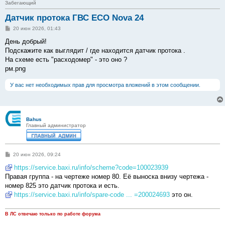
Забегающий
Датчик протока ГВС ECO Nova 24
С
20 июн 2026, 01:43
о
о
День добрый!
б
Подскажите как выглядит / где находится датчик протока .
щ
е
На схеме есть "расходомер" - это оно ?
н
рм.png
и
е
У вас нет необходимых прав для просмотра вложений в этом сообщении.
Bahus
Главный администратор
С
20 июн 2026, 09:24
о
о
https://service.baxi.ru/info/scheme?code=100023939
б
Правая группа - на чертеже номер 80. Её выноска внизу чертежа -
щ
е
номер 825 это датчик протока и есть.
н
https://service.baxi.ru/info/spare-code ... =200024693
это он.
и
е
В ЛС отвечаю только по работе форума