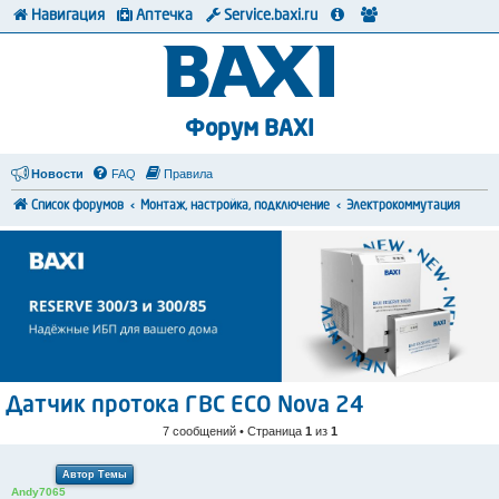
Навигация
Аптечка
Service.baxi.ru
Форум BAXI
Новости
FAQ
Правила
Список форумов
Монтаж, настройка, подключение
Электрокоммутация
Датчик протока ГВС ECO Nova 24
7 сообщений • Страница
1
из
1
Автор Темы
Andy7065