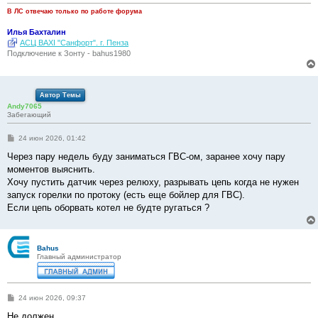
В ЛС отвечаю только по работе форума
Илья Бахталин
АСЦ BAXI "Санфорт". г. Пенза
Подключение к Зонту - bahus1980
Автор Темы
Andy7065
Забегающий
С
24 июн 2026, 01:42
о
о
Через пару недель буду заниматься ГВС-ом, заранее хочу пару
б
моментов выяснить.
щ
е
Хочу пустить датчик через релюху, разрывать цепь когда не нужен
н
запуск горелки по протоку (есть еще бойлер для ГВС).
и
е
Если цепь оборвать котел не будте ругаться ?
Bahus
Главный администратор
С
24 июн 2026, 09:37
о
о
Не должен.