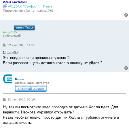
Илья Бахталин
АСЦ BAXI "Санфорт". г. Пенза
Подключение к Зонту - bahus1980
Автор Темы
Andy7065
Забегающий
С
22 июн 2026, 14:51
о
о
Спасибо!
б
Эл. соединение я правильно указал ?
щ
е
Если разорвать цепь датчика котел в ошибку не уйдет ?
н
и
е
Bahus
Главный администратор
С
23 июн 2026, 09:16
о
о
Ну так вы посмотрите куда проводка от датчика Холла идёт. Для
б
верности. Неохота мурзилку открывать?
щ
е
Рвать необязательно, просто датчик Холла с турбинки откиньте и
н
оставьте висеть.
и
е