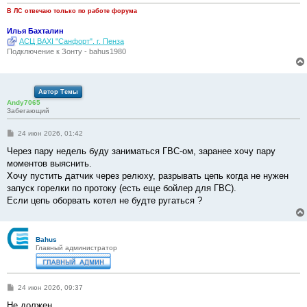
В ЛС отвечаю только по работе форума
Илья Бахталин
АСЦ BAXI "Санфорт". г. Пенза
Подключение к Зонту - bahus1980
Автор Темы
Andy7065
Забегающий
С
24 июн 2026, 01:42
о
о
Через пару недель буду заниматься ГВС-ом, заранее хочу пару
б
моментов выяснить.
щ
е
Хочу пустить датчик через релюху, разрывать цепь когда не нужен
н
запуск горелки по протоку (есть еще бойлер для ГВС).
и
е
Если цепь оборвать котел не будте ругаться ?
Bahus
Главный администратор
С
24 июн 2026, 09:37
о
о
Не должен.