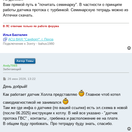
б
Вам прямой путь в "почитать семинарку". В частности о принципе
щ
е
работы датчика протока с турбинкой. Семинарскую тетрадь можно из
н
Аптечки скачать.
и
е
В ЛС отвечаю только по работе форума
Илья Бахталин
АСЦ BAXI "Санфорт". г. Пенза
Подключение к Зонту - bahus1980
Автор Темы
Andy7065
Забегающий
С
26 июн 2026, 13:22
о
о
День добрый!
б
щ
Как работает датчик Холла представляю
Главное чтоб котел
е
н
самодиагностикой не занимался
и
е
Там же где инфа о датчике (по вашей ссылке) есть эл.схема в новой
(после 06.2025) инструкции к котлу. В ней все указано - "датчик
протока ГВС" , контакты , гребенка и расположение ее на плате.
В общем буду пробовать. Про тетрадку буду знать, спасибо.