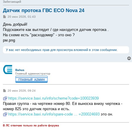
Забегающий
Датчик протока ГВС ECO Nova 24
С
20 июн 2026, 01:43
о
о
День добрый!
б
Подскажите как выглядит / где находится датчик протока .
щ
е
На схеме есть "расходомер" - это оно ?
н
рм.png
и
е
У вас нет необходимых прав для просмотра вложений в этом сообщении.
Bahus
Главный администратор
С
20 июн 2026, 09:24
о
о
https://service.baxi.ru/info/scheme?code=100023939
б
Правая группа - на чертеже номер 80. Её выноска внизу чертежа -
щ
е
номер 825 это датчик протока и есть.
н
https://service.baxi.ru/info/spare-code ... =200024693
это он.
и
е
В ЛС отвечаю только по работе форума