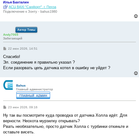
Илья Бахталин
АСЦ BAXI "Санфорт". г. Пенза
Подключение к Зонту - bahus1980
Автор Темы
Andy7065
Забегающий
С
22 июн 2026, 14:51
о
о
Спасибо!
б
Эл. соединение я правильно указал ?
щ
е
Если разорвать цепь датчика котел в ошибку не уйдет ?
н
и
е
Bahus
Главный администратор
С
23 июн 2026, 09:16
о
о
Ну так вы посмотрите куда проводка от датчика Холла идёт. Для
б
верности. Неохота мурзилку открывать?
щ
е
Рвать необязательно, просто датчик Холла с турбинки откиньте и
н
оставьте висеть.
и
е