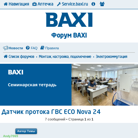
Навигация
Аптечка
Service.baxi.ru
Форум BAXI
Новости
FAQ
Правила
Список форумов
Монтаж, настройка, подключение
Электрокоммутация
Датчик протока ГВС ECO Nova 24
7 сообщений • Страница
1
из
1
Автор Темы
Andy7065