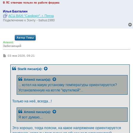
и
В ЛС отвечаю только по работе форума
е
Илья Бахталин
АСЦ BAXI "Санфорт". г. Пенза
Подключение к Зонту - bahus1980
Автор Темы
Artemii
Забегающий
С
03 янв 2026, 09:21
о
о
б
Starik
писал(а):
щ
е
н
Artemii
писал(а):
и
е
... котел на какую установку температуры ориентируется?
Установленную на котле "крутилкой"...
Только на неё, всегда...!
Artemii
писал(а):
Я вот думаю,...
Это хорошо, тогда поясни, на какое напряжение ориентируется