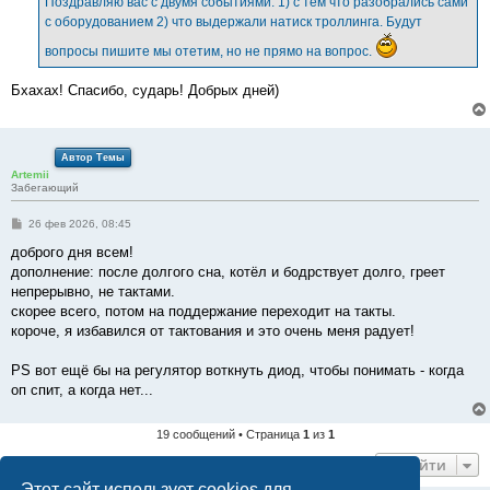
Поздравляю вас с двумя событиями. 1) с тем что разобрались сами
н
с оборудованием 2) что выдержали натиск троллинга. Будут
и
е
вопросы пишите мы отетим, но не прямо на вопрос.
Бхахах! Спасибо, сударь! Добрых дней)
Автор Темы
Artemii
Забегающий
С
26 фев 2026, 08:45
о
о
доброго дня всем!
б
дополнение: после долгого сна, котёл и бодрствует долго, греет
щ
е
непрерывно, не тактами.
н
скорее всего, потом на поддержание переходит на такты.
и
е
короче, я избавился от тактования и это очень меня радует!
PS вот ещё бы на регулятор воткнуть диод, чтобы понимать - когда
оп спит, а когда нет...
19 сообщений • Страница
1
из
1
Перейти
Этот сайт использует cookies для