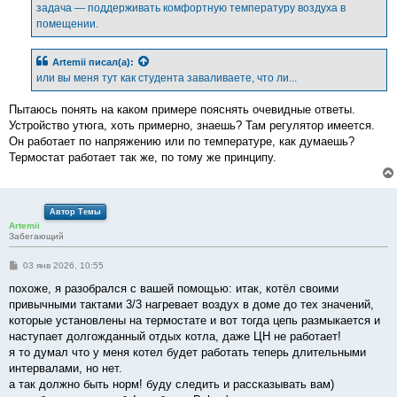
задача — поддерживать комфортную температуру воздуха в
помещении.
Artemii
писал(а):
или вы меня тут как студента заваливаете, что ли...
Пытаюсь понять на каком примере пояснять очевидные ответы.
Устройство утюга, хоть примерно, знаешь? Там регулятор имеется.
Он работает по напряжению или по температуре, как думаешь?
Термостат работает так же, по тому же принципу.
Автор Темы
Artemii
Забегающий
С
03 янв 2026, 10:55
о
о
похоже, я разобрался с вашей помощью: итак, котёл своими
б
привычными тактами 3/3 нагревает воздух в доме до тех значений,
щ
е
которые установлены на термостате и вот тогда цепь размыкается и
н
наступает долгожданный отдых котла, даже ЦН не работает!
и
е
я то думал что у меня котел будет работать теперь длительными
интервалами, но нет.
а так должно быть норм! буду следить и рассказывать вам)