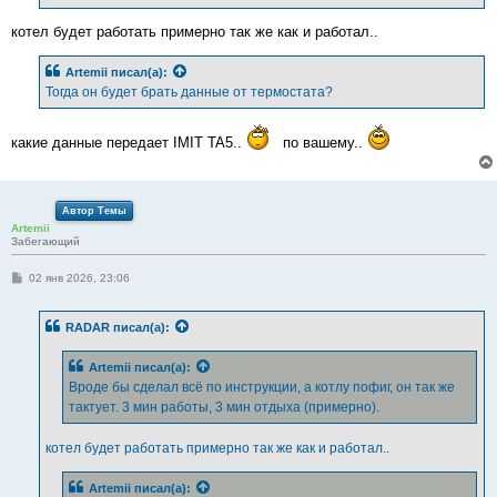
е
котел будет работать примерно так же как и работал..
Artemii
писал(а):
Тогда он будет брать данные от термостата?
какие данные передает IMIT TA5..
по вашему..
Автор Темы
Artemii
Забегающий
С
02 янв 2026, 23:06
о
о
б
RADAR
писал(а):
щ
е
н
Artemii
писал(а):
и
е
Вроде бы сделал всё по инструкции, а котлу пофиг, он так же
тактует. 3 мин работы, 3 мин отдыха (примерно).
котел будет работать примерно так же как и работал..
Artemii
писал(а):