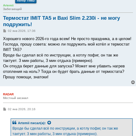
Автор Темы
Artemii
Забегающий
Термостат IMIT TA5 и Baxi Slim 2.230i - не могу
подружить!
С
02 янв 2026, 17:36
о
о
Хорошего нового 2026-го года всем! Не просто праздника, а в целом!
б
Господа, прошу совета: можно ли подружить мой котёл и термостат
щ
е
IMIT TA5?
н
Вроде бы сделал всё по инструкции, а котлу пофиг, он так же
и
е
тактует. 3 мин работы, 3 мин отдыха (примерно).
Он откуда берет данные для запуска? Может мне убавить нагрев
отопления на ноль? Тогда он будет брать данные от термостата?
Прошу помощи, знатоки!
RADAR
Местный аксакал
С
02 янв 2026, 20:16
о
о
б
Artemii
писал(а):
щ
е
Вроде бы сделал всё по инструкции, а котлу пофиг, он так же
н
тактует. 3 мин работы, 3 мин отдыха (примерно).
и