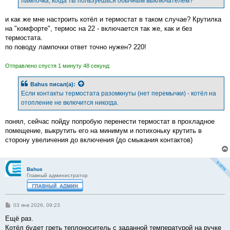
лампочка, когда ты пользуешься обычным выключателем?
и как же мне настроить котёл и термостат в таком случае? Крутилка
на "комфорте", термос на 22 - включается так же, как и без
термостата.
по поводу лампочки ответ точно нужен? 220!
Отправлено спустя 1 минуту 48 секунд:
Bahus
писал(а):
Если контакты термостата разомкнуты (нет перемычки) - котёл на
отопление не включится никогда.
понял, сейчас пойду попробую перенести термостат в прохладное
помещение, выкрутить его на минимум и потихоньку крутить в
сторону увеличения до включения (до смыкания контактов)
Bahus
Главный администратор
С
03 янв 2026, 09:23
о
о
Ещё раз.
б
Котёл будет греть теплоноситель с заданной температурой на ручке
щ