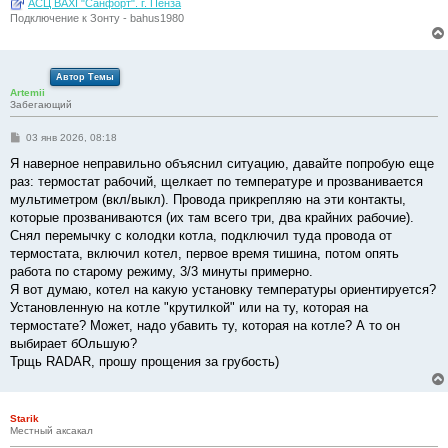
АСЦ BAXI "Санфорт". г. Пенза
Подключение к Зонту - bahus1980
Автор Темы
Artemii
Забегающий
С
03 янв 2026, 08:18
о
о
Я наверное неправильно объяснил ситуацию, давайте попробую еще
б
раз: термостат рабочий, щелкает по температуре и прозванивается
щ
е
мультиметром (вкл/выкл). Провода прикрепляю на эти контакты,
н
которые прозваниваются (их там всего три, два крайних рабочие).
и
е
Снял перемычку с колодки котла, подключил туда провода от
термостата, включил котел, первое время тишина, потом опять
работа по старому режиму, 3/3 минуты примерно.
Я вот думаю, котел на какую установку температуры ориентируется?
Установленную на котле "крутилкой" или на ту, которая на
термостате? Может, надо убавить ту, которая на котле? А то он
выбирает бОльшую?
Трщь RADAR, прошу прощения за грубость)
Starik
Местный аксакал