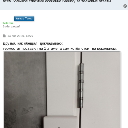
всем большое спасибо! особенно Bahus'у за толковые ответы.
Автор Темы
Artemii
Забегающий
С
14 янв 2026, 13:27
о
о
Друзья, как обещал, докладываю:
б
термостат поставил на 1 этаже, а сам котёл стоит на цокольном.
щ
е
н
и
е