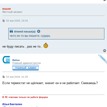
RADAR
Местный аксакал
С
02 янв 2026, 23:34
о
о
б
Artemii
писал(а):
щ
е
чето не то вы пишете, сударь
н
и
е
не буду писать ..раз не то..
Bahus
Главный администратор
С
03 янв 2026, 01:35
о
о
Если термостат не щёлкает, значит он и не работает. Смекаешь?
б
щ
е
н
и
В ЛС отвечаю только по работе форума
е
Илья Бахталин