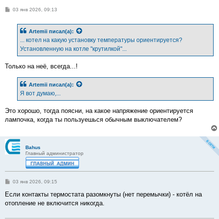
С
03 янв 2026, 09:13
о
о
б
Artemii
писал(а):
щ
е
... котел на какую установку температуры ориентируется?
н
Установленную на котле "крутилкой"...
и
е
Только на неё, всегда...!
Artemii
писал(а):
Я вот думаю,...
Это хорошо, тогда поясни, на какое напряжение ориентируется
лампочка, когда ты пользуешься обычным выключателем?
Bahus
Главный администратор
С
03 янв 2026, 09:15
о
о
Если контакты термостата разомкнуты (нет перемычки) - котёл на
б
отопление не включится никогда.
щ
е
н