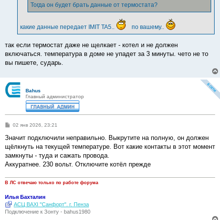
Тогда он будет брать данные от термостата?
какие данные передает IMIT TA5..
по вашему..
так если термостат даже не щелкает - котел и не должен
включаться. температура в доме не упадет за 3 минуты. чето не то
вы пишете, сударь.
Bahus
Главный администратор
С
02 янв 2026, 23:21
о
о
Значит подключили неправильно. Выкрутите на полную, он должен
б
щёлкнуть на текущей температуре. Вот какие контакты в этот момент
щ
е
замкнуты - туда и сажать провода.
н
Аккуратнее. 230 вольт. Отключите котёл прежде
и
е
В ЛС отвечаю только по работе форума
Илья Бахталин
АСЦ BAXI "Санфорт". г. Пенза
Подключение к Зонту - bahus1980