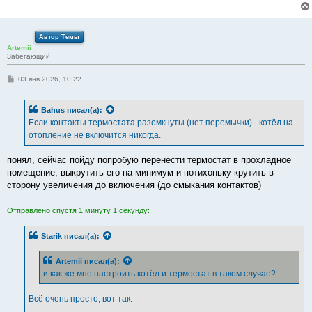
Автор Темы
Artemii
Забегающий
С
03 янв 2026, 10:22
о
о
б
Bahus
писал(а):
щ
е
Если контакты термостата разомкнуты (нет перемычки) - котёл на
н
отопление не включится никогда.
и
е
понял, сейчас пойду попробую перенести термостат в прохладное
помещение, выкрутить его на минимум и потихоньку крутить в
сторону увеличения до включения (до смыкания контактов)
Отправлено спустя 1 минуту 1 секунду:
Starik
писал(а):
Artemii
писал(а):
и как же мне настроить котёл и термостат в таком случае?
Всё очень просто, вот так: