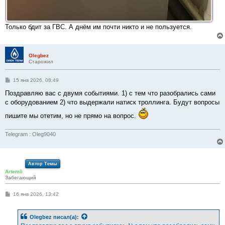
Только бдит за ГВС. А днём им почти никто и не пользуется.
Olegbez
Старожил
С
15 янв 2026, 08:49
о
о
Поздравляю вас с двумя событиями. 1) с тем что разобрались сами
б
с оборудованием 2) что выдержали натиск троллинга. Будут вопросы
щ
е
пишите мы отетим, но не прямо на вопрос.
н
и
е
Telegram : Oleg9040
Автор Темы
Artemii
Забегающий
С
16 янв 2026, 13:42
о
о
б
Olegbez
писал(а):
щ
е