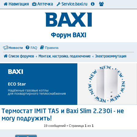
Навигация
Аптечка
Service.baxi.ru
Форум BAXI
Новости
FAQ
Правила
Список форумов
Монтаж, настройка, подключение
Электрокоммутация
Термостат IMIT TA5 и Baxi Slim 2.230i - не
могу подружить!
19 сообщений • Страница
1
из
1