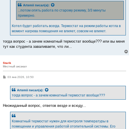
Artemii
писал(а):
...потом опять работа по старому режиму, 3/3 минуты
примерно.
Котел будет работать всегда. Термостат на режим работы котла в
момент нагрева помещения не влияет, совсем не влияет.
тогда вопрос - а зачем комнатный термостат вообще??? или вы меня
тут как студента заваливаете, что ли...
Starik
Местный аксакал
С
03 янв 2026, 10:50
о
о
б
Artemii
писал(а):
щ
е
тогда вопрос - а зачем комнатный термостат вообще???
н
и
е
Неожиданный вопрос, ответов везде и всюду...
Комнатный термостат нужен для контроля температуры в
помещении и управления работой отопительной системы. Его