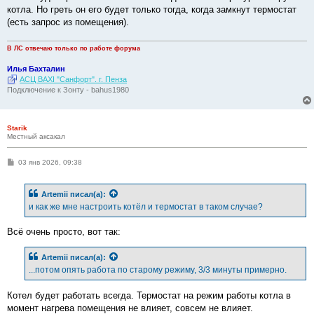
е
котла. Но греть он его будет только тогда, когда замкнут термостат
н
(есть запрос из помещения).
и
е
В ЛС отвечаю только по работе форума
Илья Бахталин
АСЦ BAXI "Санфорт". г. Пенза
Подключение к Зонту - bahus1980
Starik
Местный аксакал
С
03 янв 2026, 09:38
о
о
б
Artemii
писал(а):
щ
е
и как же мне настроить котёл и термостат в таком случае?
н
и
е
Всё очень просто, вот так:
Artemii
писал(а):
...потом опять работа по старому режиму, 3/3 минуты примерно.
Котел будет работать всегда. Термостат на режим работы котла в
момент нагрева помещения не влияет, совсем не влияет.