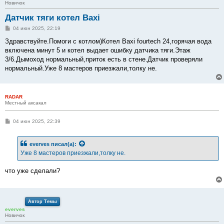
Новичок
Датчик тяги котел Baxi
С
04 июн 2025, 22:19
о
о
Здравствуйте.Помоги с котлом)Котел Baxi fourtech 24,горячая вода
б
включена минут 5 и котел выдает ошибку датчика тяги.Этаж
щ
е
3/6.Дымоход нормальный,приток есть в стене.Датчик проверяли
н
нормальный.Уже 8 мастеров приезжали,толку не.
и
е
RADAR
Местный аксакал
С
04 июн 2025, 22:39
о
о
б
everves
писал(а):
щ
е
Уже 8 мастеров приезжали,толку не.
н
и
е
что уже сделали?
Автор Темы
everves
Новичок