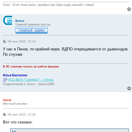
Ооо!.. Етит твою мать, профессор! Иди сюда, выпей с нами!
Bahus
Главный администратор
С
08 июн 2025, 12:14
о
о
У нас в Пензе, по крайней мере, ВДПО открещивается от дымоходов.
б
По слухам.
щ
е
н
и
В ЛС отвечаю только по работе форума
е
Илья Бахталин
АСЦ BAXI "Санфорт". г. Пенза
Подключение к Зонту - bahus1980
Starik
Местный аксакал
С
08 июн 2025, 12:39
о
о
Вот что сказано:
б
щ
е