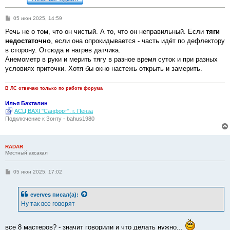
С
05 июн 2025, 14:59
о
о
Речь не о том, что он чистый. А то, что он неправильный. Если
тяги
б
недостаточно
, если она опрокидывается - часть идёт по дефлектору
щ
е
в сторону. Отсюда и нагрев датчика.
н
Анемометр в руки и мерить тягу в разное время суток и при разных
и
е
условиях приточки. Хотя бы окно настежь открыть и замерить.
В ЛС отвечаю только по работе форума
Илья Бахталин
АСЦ BAXI "Санфорт". г. Пенза
Подключение к Зонту - bahus1980
RADAR
Местный аксакал
С
05 июн 2025, 17:02
о
о
б
everves
писал(а):
щ
е
Ну так все говорят
н
и
е
все 8 мастеров? - значит говорили и что делать нужно...