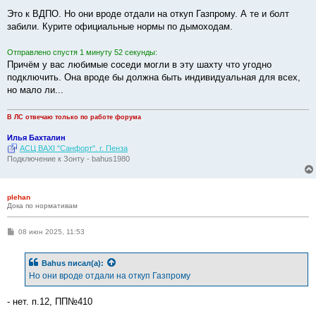
и
е
Это к ВДПО. Но они вроде отдали на откуп Газпрому. А те и болт
забили. Курите официальные нормы по дымоходам.
Отправлено спустя 1 минуту 52 секунды:
Причём у вас любимые соседи могли в эту шахту что угодно
подключить. Она вроде бы должна быть индивидуальная для всех,
но мало ли...
В ЛС отвечаю только по работе форума
Илья Бахталин
АСЦ BAXI "Санфорт". г. Пенза
Подключение к Зонту - bahus1980
plehan
Дока по нормативам
С
08 июн 2025, 11:53
о
о
б
Bahus
писал(а):
щ
е
Но они вроде отдали на откуп Газпрому
н
и
е
- нет. п.12, ПП№410