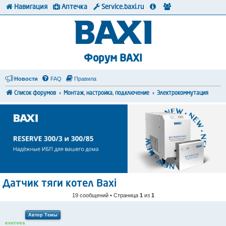
Навигация
Аптечка
Service.baxi.ru
Форум BAXI
Новости
FAQ
Правила
Список форумов
Монтаж, настройка, подключение
Электрокоммутация
Датчик тяги котел Baxi
19 сообщений • Страница
1
из
1
Автор Темы
everves