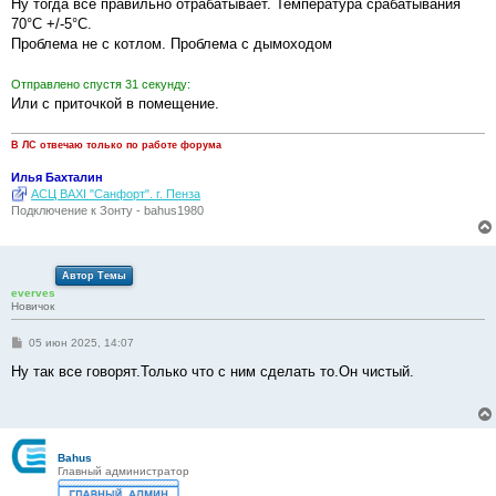
о
Ну тогда всё правильно отрабатывает. Температура срабатывания
б
70°С +/-5°С.
щ
е
Проблема не с котлом. Проблема с дымоходом
н
и
е
Отправлено спустя 31 секунду:
Или с приточкой в помещение.
В ЛС отвечаю только по работе форума
Илья Бахталин
АСЦ BAXI "Санфорт". г. Пенза
Подключение к Зонту - bahus1980
Автор Темы
everves
Новичок
С
05 июн 2025, 14:07
о
о
Ну так все говорят.Только что с ним сделать то.Он чистый.
б
щ
е
н
и
е
Bahus
Главный администратор