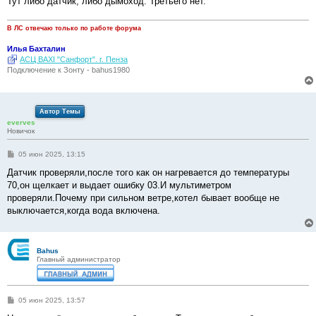
Тут либо датчик, либо дымоход. Третьего нет.
В ЛС отвечаю только по работе форума
Илья Бахталин
АСЦ BAXI "Санфорт". г. Пенза
Подключение к Зонту - bahus1980
Автор Темы
everves
Новичок
С
05 июн 2025, 13:15
о
о
Датчик проверяли,после того как он нагревается до температуры
б
70,он щелкает и выдает ошибку 03.И мультиметром
щ
е
проверяли.Почему при сильном ветре,котел бывает вообще не
н
выключается,когда вода включена.
и
е
Bahus
Главный администратор
С
05 июн 2025, 13:57
о