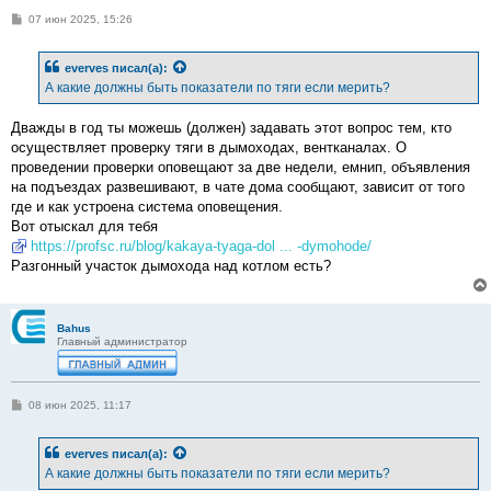
С
07 июн 2025, 15:26
о
о
б
everves
писал(а):
щ
е
А какие должны быть показатели по тяги если мерить?
н
и
е
Дважды в год ты можешь (должен) задавать этот вопрос тем, кто
осуществляет проверку тяги в дымоходах, вентканалах. О
проведении проверки оповещают за две недели, емнип, объявления
на подъездах развешивают, в чате дома сообщают, зависит от того
где и как устроена система оповещения.
Вот отыскал для тебя
https://profsc.ru/blog/kakaya-tyaga-dol ... -dymohode/
Разгонный участок дымохода над котлом есть?
Bahus
Главный администратор
С
08 июн 2025, 11:17
о
о
б
everves
писал(а):
щ
е
А какие должны быть показатели по тяги если мерить?
н