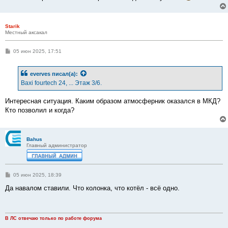
Starik
Местный аксакал
С
05 июн 2025, 17:51
о
о
б
everves
писал(а):
щ
е
Baxi fourtech 24, ... Этаж 3/6.
н
и
е
Интересная ситуация. Каким образом атмосферник оказался в МКД?
Кто позволил и когда?
Bahus
Главный администратор
С
05 июн 2025, 18:39
о
о
Да навалом ставили. Что колонка, что котёл - всё одно.
б
щ
е
н
и
В ЛС отвечаю только по работе форума
е