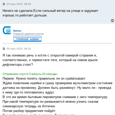
С
05 июн 2025, 08:48
о
о
Ничего не сделали.Если сильный ветер на улице и задувает
б
хорошо,то работает дольше.
щ
е
н
и
е
Bahus
Главный администратор
С
05 июн 2025, 09:31
о
о
Я так понимаю речь о котле с открытой камерой сгорания и,
б
соответственно, о термостате тяги, который на левом крыле
щ
е
дефлектора стоит?
н
и
е
Отправлено спустя 3 минуты 43 секунды:
Первое. Нужно понять правильно ли он срабатывает.
Ждём появление ошибки и сразу проверяем мультиметром состояние
датчика на прозвонку. Должен быть разомкнут. Ну мало ли - провода
к нему где-то поплавились вдруг.
В это же время бытовым пирометром снимаем с него температуру.
При какой температуре он размыкается можно узнать скачав
семинарскую тетрадь из Аптечки.
Потом разбор предметнее пойдёт.