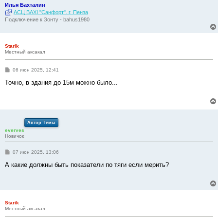
Илья Бахталин
АСЦ BAXI "Санфорт". г. Пенза
Подключение к Зонту - bahus1980
Starik
Местный аксакал
С
06 июн 2025, 12:41
о
о
Точно, в здания до 15м можно было...
б
щ
е
н
и
е
Автор Темы
everves
Новичок
С
07 июн 2025, 13:06
о
о
А какие должны быть показатели по тяги если мерить?
б
щ
е
н
и
е
Starik
Местный аксакал