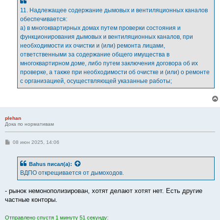
н
11. Надлежащее содержание дымовых и вентиляционных каналов
и
е
обеспечивается:
а) в многоквартирных домах путем проверки состояния и
функционирования дымовых и вентиляционных каналов, при
необходимости их очистки и (или) ремонта лицами,
ответственными за содержание общего имущества в
многоквартирном доме, либо путем заключения договора об их
проверке, а также при необходимости об очистке и (или) о ремонте
с организацией, осуществляющей указанные работы;
plehan
Дока по нормативам
С
08 июн 2025, 14:06
о
о
б
Bahus
писал(а):
щ
е
ВДПО открещивается от дымоходов.
н
и
е
- рынок немонополизирован, хотят делают хотят нет. Есть другие
частные конторы.
Отправлено спустя 1 минуту 51 секунду: