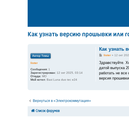
Как узнать версию прошывки или г
Как узнать 
С
lister
»
12 окт 202
Автор Темы
о
о
Здравствуйте. Хо
lister
б
датой выпуска 20
щ
Сообщения:
1
е
работать не все 
Зарегистрирован:
12 окт 2025, 03:14
н
Откуда:
МО
версия прошивки 
и
Мой котел:
Baxi Luna duo tec e24
е
Вернуться в «Электрокоммутация»
Список форумов