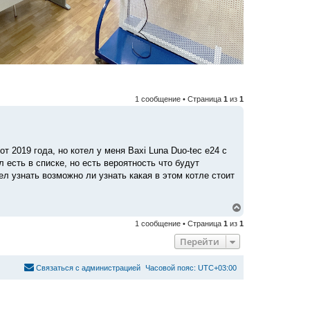
1 сообщение • Страница
1
из
1
т 2019 года, но котел у меня Baxi Luna Duo-tec e24 с
 есть в списке, но есть вероятность что будут
ел узнать возможно ли узнать какая в этом котле стоит
В
е
1 сообщение • Страница
1
из
1
р
н
Перейти
у
т
ь
С
в
я
з
а
т
ь
с
я
с
а
д
м
и
н
и
с
т
р
а
ц
и
е
й
Часовой пояс:
UTC+03:00
с
я
к
н