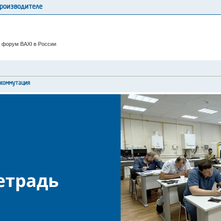
производителе
 форум BAXI в России
окоммутация