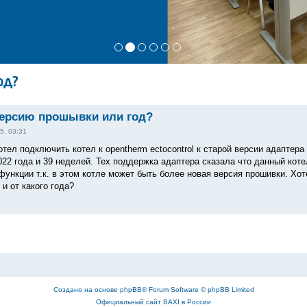
од?
версию прошывки или год?
5, 03:31
тел подключить котел к opentherm ectocontrol к старой версии адаптера о
22 года и 39 неделей. Тех поддержка адаптера сказала что данный котел
функции т.к. в этом котле может быть более новая версия прошивки. Хот
и от какого года?
Создано на основе
phpBB
® Forum Software © phpBB Limited
Официальный сайт BAXI в России