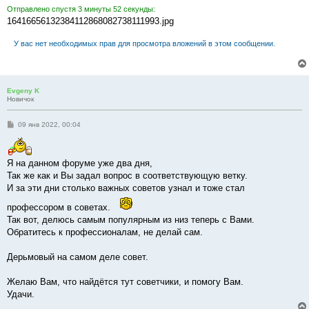
е
Отправлено спустя 3 минуты 52 секунды:
н
16416656132384112868082738111993.jpg
и
е
У вас нет необходимых прав для просмотра вложений в этом сообщении.
Evgeny K
Новичок
С
09 янв 2022, 00:04
о
о
б
щ
Я на данном форуме уже два дня,
е
н
Так же как и Вы задал вопрос в соответствующую ветку.
и
И за эти дни столько важных советов узнал и тоже стал
е
профессором в советах.
Так вот, делюсь самым популярным из низ теперь с Вами.
Обратитесь к профессионалам, не делай сам.
Дерьмовый на самом деле совет.
Желаю Вам, что найдётся тут советчики, и помогу Вам.
Удачи.