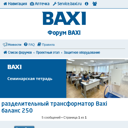
Навигация
Аптечка
Service.baxi.ru
Форум BAXI
Новости
FAQ
Правила
Список форумов
Проектный этап
Защитное оборудование
разделительный трансформатор Baxi
баланс 250
5 сообщений • Страница
1
из
1