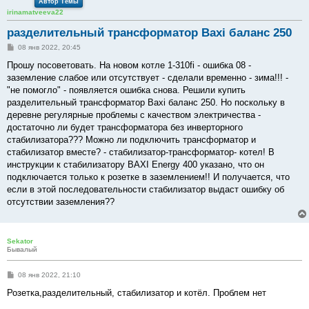
Автор Темы
irinamatveeva22
разделительный трансформатор Baxi баланс 250
С
08 янв 2022, 20:45
о
о
Прошу посоветовать. На новом котле 1-310fi - ошибка 08 -
б
заземление слабое или отсутствует - сделали временно - зима!!! -
щ
е
"не помогло" - появляется ошибка снова. Решили купить
н
разделительный трансформатор Baxi баланс 250. Но поскольку в
и
е
деревне регулярные проблемы с качеством электричества -
достаточно ли будет трансформатора без инверторного
стабилизатора??? Можно ли подключить трансформатор и
стабилизатор вместе? - стабилизатор-трансформатор- котел! В
инструкции к стабилизатору BAXI Energy 400 указано, что он
подключается только к розетке в заземлением!! И получается, что
если в этой последовательности стабилизатор выдаст ошибку об
отсутствии заземления??
Sekator
Бывалый
С
08 янв 2022, 21:10
о
о
Розетка,разделительный, стабилизатор и котёл. Проблем нет
б
щ