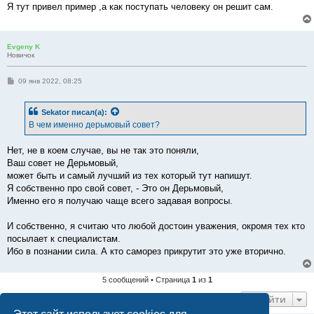
Я тут привел пример ,а как поступать человеку он решит сам.
Evgeny K
Новичок
С
09 янв 2022, 08:25
о
о
б
Sekator
писал(а):
щ
е
В чем именно дерьмовый совет?
н
и
е
Нет, не в коем случае, вы не так это поняли,
Ваш совет не Дерьмовый,
может быть и самый лучший из тех который тут напишут.
Я собственно про свой совет, - Это он Дерьмовый,
Именно его я получаю чаще всего задавая вопросы.
И собственно, я считаю что любой достоин уважения, окромя тех кто
посылает к специалистам.
Ибо в познании сила. А кто саморез прикрутит это уже вторично.
5 сообщений • Страница
1
из
1
Перейти