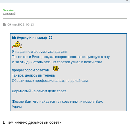
Sekator
Бывалый
С
09 янв 2022, 00:13
о
о
б
Evgeny K
писал(а):
щ
е
н
и
Я на данном форуме уже два дня,
е
Так же как и Виктор задал вопрос в соответствующую ветку.
И за эти дни столь важных советов узнал и почти стал
профессором советов.
Так вот, делюсь им теперь
Обратитесь к профессионалам, не делай сам.
Дерьмовый на самом деле совет.
Желаю Вам, что найдётся тут советчики, и помогу Вам.
Удачи.
В чем именно дерьмовый совет?