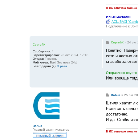
В ЛС отвечаю только
Илья Бахталин
АСЦ BAXI "Санфо
Подключение к Зонт
С
СергейК
»
24 окт 
СергейК
о
о
Понятно. Наверно
Сообщения:
4
б
Зарегистрирован:
23 окт 2024, 17:18
сети и частых о
щ
Откуда:
Тюмень
е
спасибо за ответ
Мой котел:
Baxi Эко нова 24ф
н
Благодарил (а):
3 раза
и
е
Отправлено спустя 
Или вообще тогд
С
Bahus
»
25 окт 20
о
о
Штиля хватит лю
б
Если сеть сильн
щ
е
достаточно.
н
И да. Стабилиза
и
е
Bahus
Главный администратор
В ЛС отвечаю только