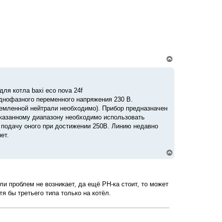
ч
а
л
у
В
е
р
н
у
ля котла baxi eco nova 24f
т
однофазного переменного напряжения 230 В.
ь
с
емленной нейтрали необходимо). Прибор предназначен
я
указанному диапазону необходимо использовать
к
 подачу оного при достижении 250В. Линию недавно
н
ет.
а
ч
а
В
л
е
у
р
н
у
и проблем не возникает, да ещё РН-ка стоит, то может
т
я бы третьего типа только на котёл.
ь
с
я
к
н