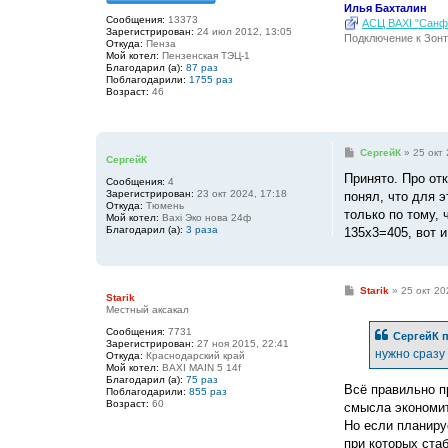
Илья Бахталин
Сообщения:
13373
АСЦ BAXI "Санфо
Зарегистрирован:
24 июл 2012, 13:05
Подключение к Зонт
Откуда:
Пенза
Мой котел:
Пензенская ТЭЦ-1
Благодарил (а):
87 раз
Поблагодарили:
1755 раз
Возраст:
46
С
СергейК
»
25 окт 
СергейК
о
о
Принято. Про от
Сообщения:
4
б
Зарегистрирован:
23 окт 2024, 17:18
понял, что для 
щ
Откуда:
Тюмень
е
только по тому, 
Мой котел:
Baxi Эко нова 24ф
н
Благодарил (а):
3 раза
135х3=405, вот и
и
е
С
Starik
»
25 окт 20
Starik
о
Местный аксакал
о
б
Сообщения:
7731
СергейК
п
щ
Зарегистрирован:
27 ноя 2015, 22:41
е
нужно сразу 
Откуда:
Краснодарский край
н
Мой котел:
BAXI MAIN 5 14f
и
Благодарил (а):
75 раз
е
Всё правильно п
Поблагодарили:
855 раз
Возраст:
60
смысла экономит
Но если планиру
при которых ста