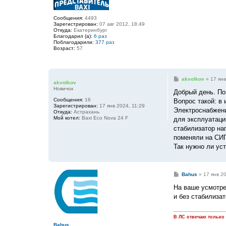
Сообщения:
4493
Зарегистрирован:
07 авг 2012, 18:49
Откуда:
Екатеринбург
Благодарил (а):
6 раз
Поблагодарили:
377 раз
Возраст:
57
С
akvolkov
»
17 янв
akvolkov
о
Новичок
о
Добрый день. Пои
б
Сообщения:
16
Вопрос такой: в
щ
Зарегистрирован:
17 янв 2024, 11:29
е
Электроснабжени
Откуда:
Астрахань
н
Мой котел:
Baxi Eco Nova 24 F
для эксплуатаци
и
е
стабилизатор на
поменяли на СИП
Так нужно ли ус
С
Bahus
»
17 янв 2
о
о
На ваше усмотре
б
и без стабилизат
щ
е
н
и
В ЛС отвечаю только
е
Bahus