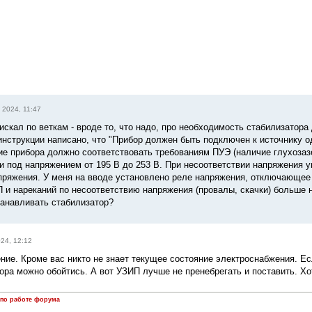
 2024, 11:47
скал по веткам - вроде то, что надо, про необходимость стабилизатора д
 инструкции написано, что "Прибор должен быть подключен к источнику 
е прибора должно соответствовать требованиям ПУЭ (наличие глухозаз
и под напряжением от 195 В до 253 В. При несоответствии напряжения 
пряжения. У меня на вводе установлено реле напряжения, отключающее
 и нареканий по несоответствию напряжения (провалы, скачки) больше н
танавливать стабилизатор?
024, 12:12
ние. Кроме вас никто не знает текущее состояние электроснабжения. Есл
ора можно обойтись. А вот УЗИП лучше не пренебрегать и поставить. Хот
 по работе форума