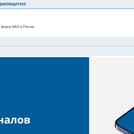
производителе
 форум BAXI в России