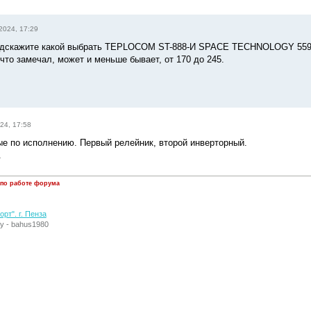
2024, 17:29
одскажите какой выбрать TEPLOCOM ST-888-И SPACE TECHNOLOGY 559 и
что замечал, может и меньше бывает, от 170 до 245.
24, 17:58
е по исполнению. Первый релейник, второй инверторный.
.
 по работе форума
рт". г. Пенза
у - bahus1980