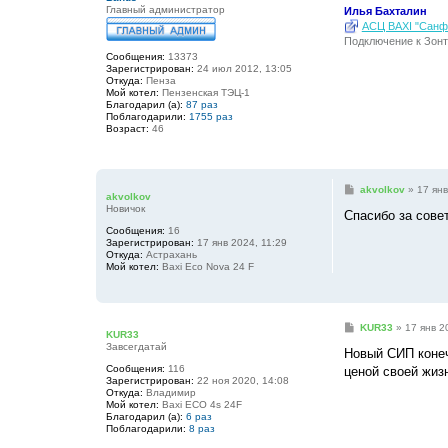
Главный администратор
Илья Бахталин
АСЦ BAXI "Санфо
Подключение к Зонт
Сообщения:
13373
Зарегистрирован:
24 июл 2012, 13:05
Откуда:
Пенза
Мой котел:
Пензенская ТЭЦ-1
Благодарил (а):
87 раз
Поблагодарили:
1755 раз
Возраст:
46
С
akvolkov
»
17 янв
akvolkov
о
Новичок
о
Спасибо за совет
б
Сообщения:
16
щ
Зарегистрирован:
17 янв 2024, 11:29
е
Откуда:
Астрахань
н
Мой котел:
Baxi Eco Nova 24 F
и
е
С
KUR33
»
17 янв 2
KUR33
о
Завсегдатай
о
Новый СИП конеч
б
Сообщения:
116
ценой своей жиз
щ
Зарегистрирован:
22 ноя 2020, 14:08
е
Откуда:
Владимир
н
Мой котел:
Baxi ECO 4s 24F
и
Благодарил (а):
6 раз
е
Поблагодарили:
8 раз