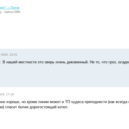
рт". г. Пенза
у - bahus1980
 2024, 15:01
. В нашей местности это зверь очень диковинный. Не то, что гроз, осадк
024, 17:19
но хорошо, но кроме линии может и ТП чудеса преподнести (как всегда 
ни) спасет более дорогостоящий котел.