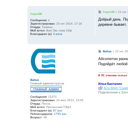
С
СергейК
»
23 окт 
СергейК
о
о
Добрый день. П
Сообщения:
4
б
Зарегистрирован:
23 окт 2024, 17:18
деревне бывает, 
щ
Откуда:
Тюмень
е
Мой котел:
Baxi Эко нова 24ф
н
Благодарил (а):
3 раза
и
е
С
Bahus
»
23 окт 20
о
о
Абсолютно разны
б
Подойдёт любой
щ
е
н
и
В ЛС отвечаю только
е
Bahus
Главный администратор
Илья Бахталин
АСЦ BAXI "Санфо
Подключение к Зонт
Сообщения:
13373
Зарегистрирован:
24 июл 2012, 13:05
Откуда:
Пенза
Мой котел:
Пензенская ТЭЦ-1
Благодарил (а):
87 раз
Поблагодарили:
1755 раз
Возраст:
46