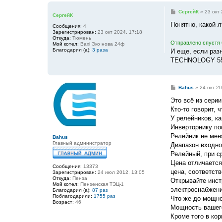
С
СергейК
»
23 окт 
СергейК
о
о
Понятно, какой л
Сообщения:
4
б
Зарегистрирован:
23 окт 2024, 17:18
щ
Откуда:
Тюмень
е
Отправлено спустя 
Мой котел:
Baxi Эко нова 24ф
н
Благодарил (а):
3 раза
И еще, если раз
и
е
TECHNOLOGY 558
С
Bahus
»
24 окт 20
о
о
Это всё из серии
б
Кто-то говорит, 
щ
е
У релейников, ка
н
Инверторнику по
и
е
Релейник не меня
Bahus
Главный администратор
Диапазон входно
Релейный, при с
Цена отличается.
Сообщения:
13373
цена, соответств
Зарегистрирован:
24 июл 2012, 13:05
Откуда:
Пенза
Открывайте инст
Мой котел:
Пензенская ТЭЦ-1
электроснабжени
Благодарил (а):
87 раз
Поблагодарили:
1755 раз
Что же до мощнос
Возраст:
46
Мощность вашего
Кроме того в кор