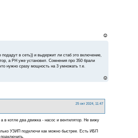
а
л
у
В
е
р
н
у
 подадут в сеть)) и выдержит ли стаб это включение,
т
тор, а РН уже установил. Сомнения про 350 брали
ь
с
 что нужно сразу мощность на 3 умножать т.е.
я
к
В
н
е
а
р
ч
н
а
у
л
т
у
ь
25 окт 2024, 11:47
с
я
к
а в котле два движка - насос и вентилятор. Не вижу
н
а
ч
только УЗИП подключи как можно быстрее. Есть ИБП
а
 подключить.