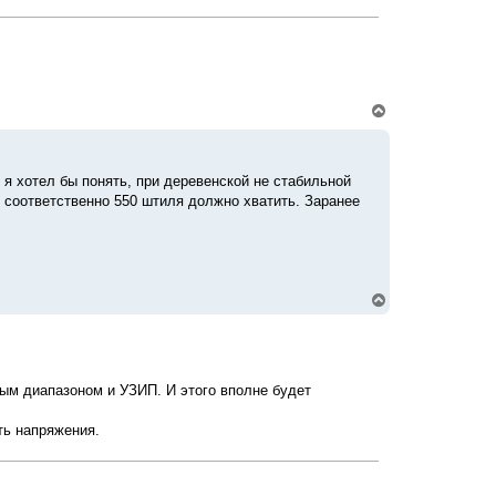
В
е
р
н
у
, я хотел бы понять, при деревенской не стабильной
т
 соответственно 550 штиля должно хватить. Заранее
ь
с
я
к
н
а
ч
В
а
е
л
р
у
н
у
т
ным диапазоном и УЗИП. И этого вполне будет
ь
с
я
ть напряжения.
к
н
а
ч