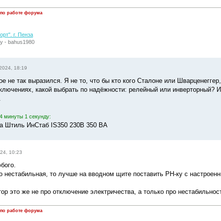
 по работе форума
рт". г. Пенза
у - bahus1980
2024, 18:19
е не так выразился. Я не то, что бы кто кого Сталоне или Шварценеггер
тключениях, какой выбрать по надёжности: релейный или инверторный? И
.
4 минуты 1 секунду:
а Штиль ИнСтаб IS350 230В 350 ВА
24, 10:23
бого.
о нестабильная, то лучше на вводном щите поставить РН-ку с настроен
тор это же не про отключение электричества, а только про нестабильнос
 по работе форума