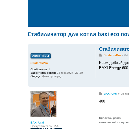
Стабилизатор для котла baxi eco no
Стабилизато
С
StudentsPro
»
04 
Автор Темы
о
о
Всем добрый ден
StudentsPro
б
BAXI Energy 600
щ
Сообщения:
1
е
Зарегистрирован:
04 янв 2024, 23:20
н
Откуда:
Димитровград
и
е
С
BAXI-Ural
»
05 ян
о
о
400
б
щ
е
н
и
Ярослав Грабик
е
BAXI-Ural
технический специал
Представитель BAXI