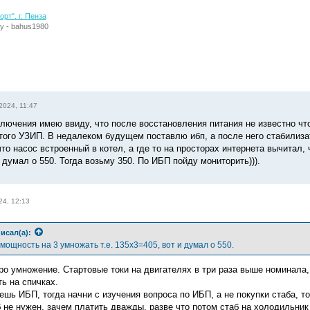
рт". г. Пенза
у - bahus1980
2024, 11:47
ключения имею ввиду, что после восстановления питания не известно что
этого УЗИП. В недалеком будущем поставлю ибп, а после него стабилиза
что насос встроенный в котел, а где то на просторах интернета вычитал,
 думал о 550. Тогда возьму 350. По ИБП пойду мониторить))).
24, 12:13
исал(а):
мощность на 3 умножать т.е. 135х3=405, вот и думал о 550.
ро умножение. Стартовые токи на двигателях в три раза выше номинала, 
ь на спичках.
ешь ИБП, тогда начни с изучения вопроса по ИБП, а не покупки стаба, 
б не нужен, зачем платить дважды, разве что потом стаб на холодильник