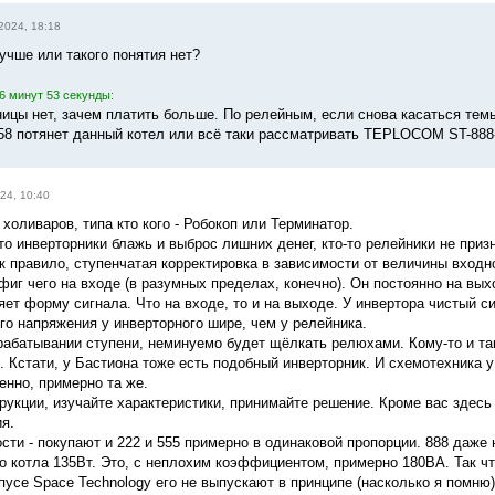
2024, 18:18
учше или такого понятия нет?
6 минут 53 секунды:
ницы нет, зачем платить больше. По релейным, если снова касаться 
 потянет данный котел или всё таки рассматривать TEPLOCOM ST-8
24, 10:40
 холиваров, типа кто кого - Робокоп или Терминатор.
что инверторники блажь и выброс лишних денег, кто-то релейники не призн
к правило, ступенчатая корректировка в зависимости от величины входн
фиг чего на входе (в разумных пределах, конечно). Он постоянно на вых
ет форму сигнала. Что на входе, то и на выходе. У инвертора чистый си
го напряжения у инверторного шире, чем у релейника.
рабатывании ступени, неминуемо будет щёлкать релюхами. Кому-то и так
 Кстати, у Бастиона тоже есть подобный инверторник. И схемотехника у
енно, примерно та же.
рукции, изучайте характеристики, принимайте решение. Кроме вас здесь
я.
ти - покупают и 222 и 555 примерно в одинаковой пропорции. 888 даже н
 котла 135Вт. Это, с неплохим коэффициентом, примерно 180ВА. Так что 
пусе Space Technology его не выпускают в принципе (насколько я помню)