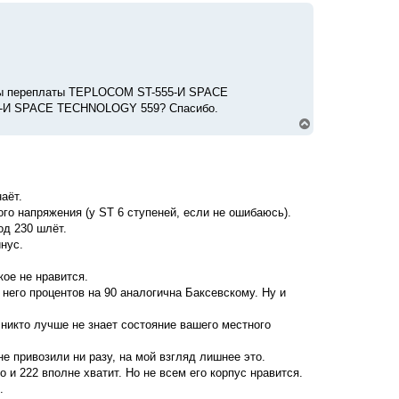
р
н
у
т
ь
с
я
темы переплаты TEPLOCOM ST-555-И SPACE
к
88-И SPACE TECHNOLOGY 559? Спасибо.
н
В
а
е
ч
р
а
н
л
у
у
т
аёт.
ь
с
ого напряжения (у ST 6 ступеней, если не ошибаюсь).
я
од 230 шлёт.
к
нус.
н
а
ч
ое не нравится.
а
 него процентов на 90 аналогична Баксевскому. Ну и
л
у
 никто лучше не знает состояние вашего местного
е привозили ни разу, на мой взгляд лишнее это.
и 222 вполне хватит. Но не всем его корпус нравится.
.