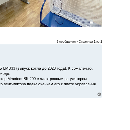
3 сообщения • Страница
1
из
1
S LMU33 (выпуск котла до 2023 года). К сожалению,
оходе.
тор Mmotors ВК-200 с электронным регулятором
о вентилятора подключением его к плате управления
В
е
р
н
у
т
ь
с
я