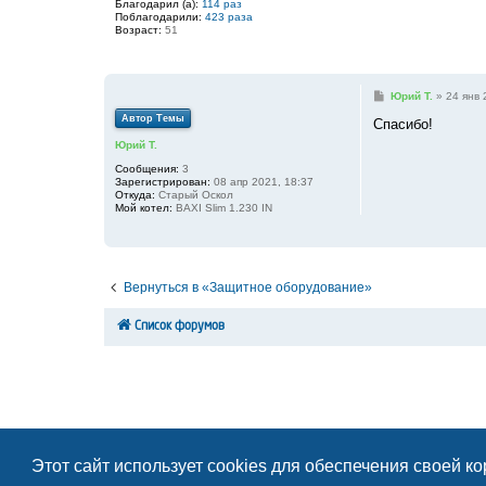
Благодарил (а):
114 раз
е
Поблагодарили:
423 раза
Возраст:
51
С
Юрий Т.
»
24 янв 
о
Автор Темы
о
Спасибо!
б
Юрий Т.
щ
е
Сообщения:
3
н
Зарегистрирован:
08 апр 2021, 18:37
и
Откуда:
Старый Оскол
е
Мой котел:
BAXI Slim 1.230 IN
Вернуться в «Защитное оборудование»
Список форумов
Этот сайт использует cookies для обеспечения своей к