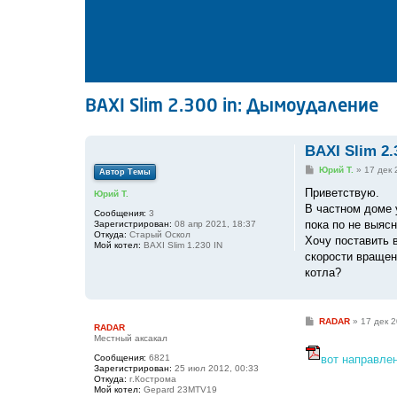
BAXI Slim 2.300 in: Дымоудаление
BAXI Slim 2
С
Юрий Т.
»
17 дек 
Автор Темы
о
о
Приветствую.
Юрий Т.
б
В частном доме 
щ
Сообщения:
3
е
пока по не выяс
Зарегистрирован:
08 апр 2021, 18:37
н
Откуда:
Старый Оскол
Хочу поставить 
и
Мой котел:
BAXI Slim 1.230 IN
е
скорости вращен
котла?
С
RADAR
»
17 дек 2
RADAR
о
Местный аксакал
о
б
Сообщения:
6821
вот направле
щ
Зарегистрирован:
25 июл 2012, 00:33
е
Откуда:
г.Кострома
н
Мой котел:
Gepard 23MTV19
и