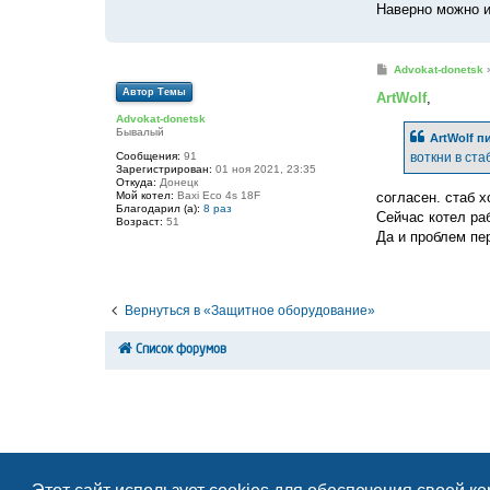
Наверно можно и
С
Advokat-donetsk
о
Автор Темы
о
ArtWolf
,
б
Advokat-donetsk
щ
Бывалый
е
ArtWolf
пи
н
Сообщения:
91
воткни в ста
и
Зарегистрирован:
01 ноя 2021, 23:35
е
Откуда:
Донецк
согласен. стаб 
Мой котел:
Baxi Eco 4s 18F
Благодарил (а):
8 раз
Сейчас котел ра
Возраст:
51
Да и проблем пер
Вернуться в «Защитное оборудование»
Список форумов