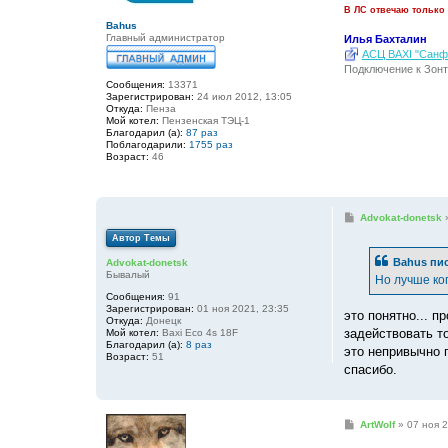
и
В ЛС отвечаю только
е
Bahus
Главный администратор
Илья Бахталин
АСЦ BAXI "Санфо
Подключение к Зонт
Сообщения:
13371
Зарегистрирован:
24 июл 2012, 13:05
Откуда:
Пенза
Мой котел:
Пензенская ТЭЦ-1
Благодарил (а):
87 раз
Поблагодарили:
1755 раз
Возраст:
46
С
Advokat-donetsk
о
Автор Темы
о
б
Bahus
пис
Advokat-donetsk
щ
Бывалый
е
Но лучше ко
н
Сообщения:
91
и
Зарегистрирован:
01 ноя 2021, 23:35
е
это понятно... п
Откуда:
Донецк
задействовать то
Мой котел:
Baxi Eco 4s 18F
Благодарил (а):
8 раз
это непривычно п
Возраст:
51
спасибо.
С
ArtWolf
»
07 ноя 2
о
о