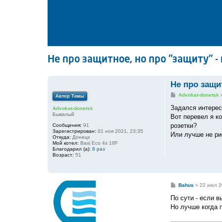
Не про защитное, но про "защиту" -
Не про защи
С
Advokat-donetsk
Автор Темы
о
о
Задался интерес
Advokat-donetsk
б
Бывалый
Вот перевел я ко
щ
е
розетки?
Сообщения:
91
н
Зарегистрирован:
01 ноя 2021, 23:35
Или лучше не рис
и
Откуда:
Донецк
е
Мой котел:
Baxi Eco 4s 18F
Благодарил (а):
8 раз
Возраст:
51
С
Bahus
»
22 июл 2
о
о
По сути - если в
б
Но лучше когда п
щ
е
н