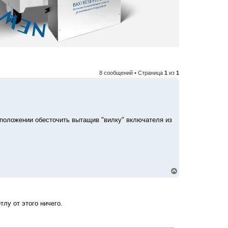
8 сообщений • Страница
1
из
1
м положении обесточить вытащив "вилку" включателя из
В
е
р
н
у
тлу от этого ничего.
т
ь
с
я