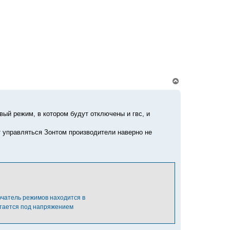
н
а
ч
а
л
у
В
е
р
н
у
овый режим, в котором будут отключены и гвс, и
т
ь
с
т управляться Зонтом производители наверно не
я
к
н
а
ч
а
л
у
ючатель режимов находится в
остается под напряжением