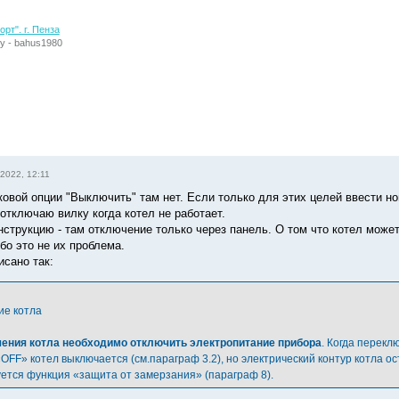
рт". г. Пенза
у - bahus1980
2022, 12:11
аковой опции "Выключить" там нет. Если только для этих целей ввести н
отключаю вилку когда котел не работает.
нструкцию - там отключение только через панель. О том что котел може
бо это не их проблема.
исано так:
ие котла
ения котла необходимо отключить электропитание прибора
. Когда перекл
OFF» котел выключается (см.параграф 3.2), но электрический контур котла 
уется функция «защита от замерзания» (параграф 8).