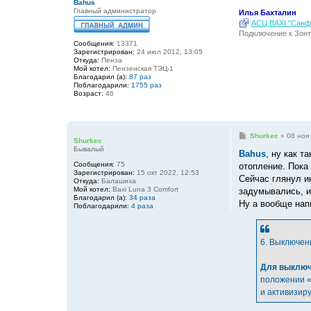
Bahus
Главный администратор
Илья Бахталин
АСЦ BAXI "Санфо
Подключение к Зонт
Сообщения:
13371
Зарегистрирован:
24 июл 2012, 13:05
Откуда:
Пенза
Мой котел:
Пензенская ТЭЦ-1
Благодарил (а):
87 раз
Поблагодарили:
1755 раз
Возраст:
46
С
Shurkec
»
08 ноя 
Shurkec
о
Бывалый
о
Bahus
, ну как т
б
Сообщения:
75
отопление. Пока 
щ
Зарегистрирован:
15 окт 2022, 12:53
е
Сейчас глянул и
Откуда:
Балашиха
н
Мой котел:
Baxi Luna 3 Comfort
задумывались, и
и
Благодарил (а):
34 раза
е
Ну а вообще нап
Поблагодарили:
4 раза
6. Выключен
Для выключ
положении «
и активизир