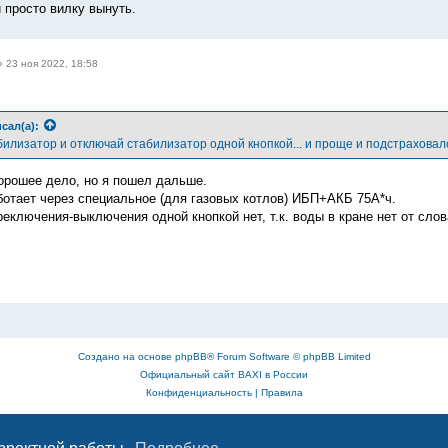
 просто вилку вынуть.
»
23 ноя 2022, 18:58
сал(а):
билизатор и отключай стабилизатор одной кнопкой... и проще и подстраховалс
хорошее дело, но я пошел дальше.
ботает через специальное (для газовых котлов) ИБП+АКБ 75А*ч.
еключения-выключения одной кнопкой нет, т.к. воды в кране нет от слов
Создано на основе
phpBB
® Forum Software © phpBB Limited
Официальный сайт BAXI в России
Конфиденциальность
|
Правила