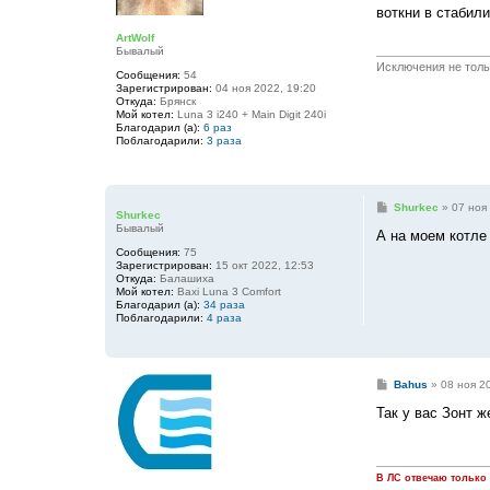
воткни в стабили
б
щ
ArtWolf
е
Бывалый
н
и
Исключения не тольк
Сообщения:
54
е
Зарегистрирован:
04 ноя 2022, 19:20
Откуда:
Брянск
Мой котел:
Luna 3 i240 + Main Digit 240i
Благодарил (а):
6 раз
Поблагодарили:
3 раза
С
Shurkec
»
07 ноя
Shurkec
о
Бывалый
о
А на моем котле
б
Сообщения:
75
щ
Зарегистрирован:
15 окт 2022, 12:53
е
Откуда:
Балашиха
н
Мой котел:
Baxi Luna 3 Comfort
и
Благодарил (а):
34 раза
е
Поблагодарили:
4 раза
С
Bahus
»
08 ноя 2
о
о
Так у вас Зонт ж
б
щ
е
н
и
В ЛС отвечаю только
е