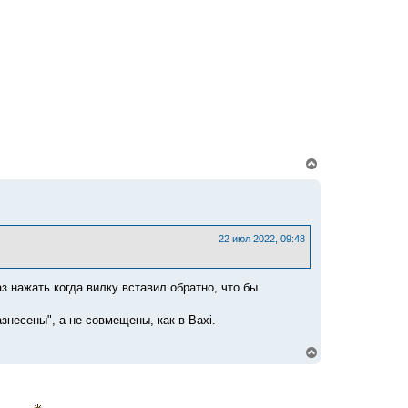
к
н
а
ч
а
л
у
В
е
р
н
у
т
ь
22 июл 2022, 09:48
с
я
к
аз нажать когда вилку вставил обратно, что бы
н
а
ч
азнесены", а не совмещены, как в Baxi.
а
л
В
у
е
р
н
у