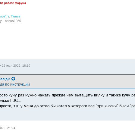
 по работе форума
рт". г. Пенза
у - bahus1980
»
22 июл 2022, 18:19
ал(а):
гда по инструкции
росто кучу раз нужно нажать прежде чем вытащить вилку и так-же кучу р
лько ГВС...
росто, т.к. у меня до этого бы котел у которого все "три кнопки" были "р
022, 21:24