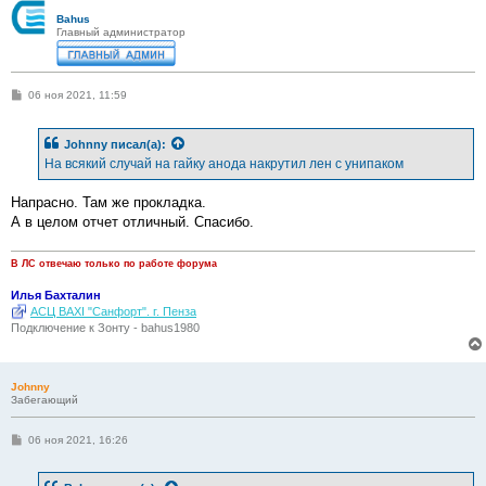
Bahus
Главный администратор
С
06 ноя 2021, 11:59
о
о
б
Johnny
писал(а):
щ
е
На всякий случай на гайку анода накрутил лен с унипаком
н
и
е
Напрасно. Там же прокладка.
А в целом отчет отличный. Спасибо.
В ЛС отвечаю только по работе форума
Илья Бахталин
АСЦ BAXI "Санфорт". г. Пенза
Подключение к Зонту - bahus1980
Johnny
Забегающий
С
06 ноя 2021, 16:26
о
о
б