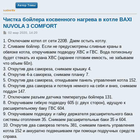
Автор Темы
satnettv
Чистка бойлера косвенного нагрева в котле BAXI
NUVOLA 3 COMFORT
С
02 мар 2020, 14:20
о
о
1. Отключаем котел от сети 220В. Даем остыть котлу.
б
2. Сливаем бойлер. Если не предусмотрены сливные краны в
щ
е
обвязке котла, откручиваем подводку ХВС и ГВС. Вода потихоньку
н
будет стекать из крана ХВС (заранее готовим емкость, не забываем
и
е
что объем 60л).
3. Открутив два самореза, снимаем крышку 4.
4. Открутив 4-а самореза, снимаем планку 7.
5. Открутив два самореза, откидываем панель управления котла 152.
6. Открутив два самореза и потянув немного на себя и вниз, снимаем
поддон 147.
7. Отключаем разъем датчика температуры бойлера 131.
8. Откручиваем гибкую подводку 605 (с двух сторон), идущую к
расширительному баку ГВС 604.
9. Откручиваем подводку и гайку держателя расширительного бака
системы отопления 35. Снимаем расширительные баки 35 и 604.
10. Открутив два самореза петель 381, снимаем панель управления
котла 152 и аккуратно подвешиваем при помощи подручных средств
справа.