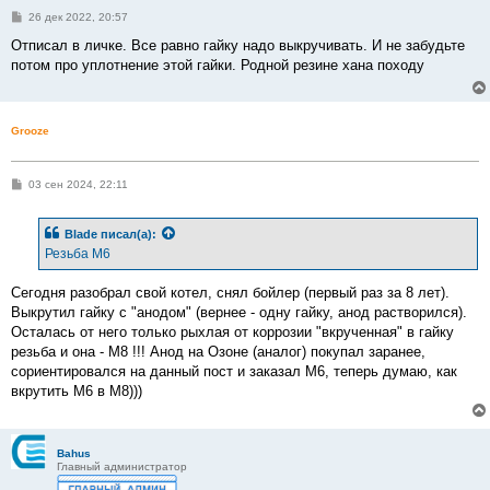
С
26 дек 2022, 20:57
о
о
Отписал в личке. Все равно гайку надо выкручивать. И не забудьте
б
потом про уплотнение этой гайки. Родной резине хана походу
щ
е
н
и
е
Grooze
С
03 сен 2024, 22:11
о
о
б
Blade
писал(а):
щ
е
Резьба М6
н
и
е
Сегодня разобрал свой котел, снял бойлер (первый раз за 8 лет).
Выкрутил гайку с "анодом" (вернее - одну гайку, анод растворился).
Осталась от него только рыхлая от коррозии "вкрученная" в гайку
резьба и она - М8 !!! Анод на Озоне (аналог) покупал заранее,
сориентировался на данный пост и заказал М6, теперь думаю, как
вкрутить М6 в М8)))
Bahus
Главный администратор