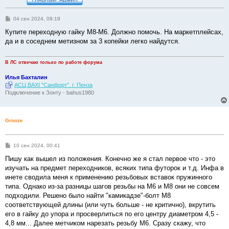
С
04 сен 2024, 09:19
о
о
Купите переходную гайку М8-М6. Должно помочь. На маркетплейсах,
б
да и в соседнем метизном за 3 копейки легко найдутся.
щ
е
н
и
В ЛС отвечаю только по работе форума
е
Илья Бахталин
АСЦ BAXI "Санфорт". г. Пенза
Подключение к Зонту - bahus1980
Grooze
С
10 сен 2024, 00:41
о
о
Пишу как вышел из положения. Конечно же я стал первое что - это
б
изучать на предмет переходников, всяких типа футорок и т.д. Инфа в
щ
е
инете сводила меня к применению резьбовых вставок пружинного
н
типа. Однако из-за разницы шагов резьбы на М6 и М8 они не совсем
и
е
подходили. Решено было найти "камикадзе"-болт М8
соответствующей длины (или чуть больше - не критично), вкрутить
его в гайку до упора и просверлиться по его центру диаметром 4,5 -
4,8 мм... Далее метчиком нарезать резьбу М6. Сразу скажу, что