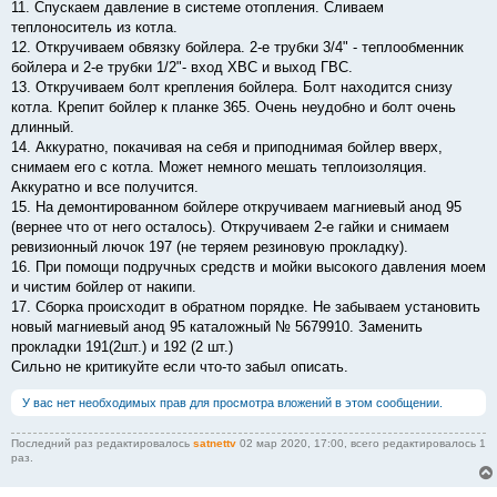
11. Спускаем давление в системе отопления. Сливаем
теплоноситель из котла.
12. Откручиваем обвязку бойлера. 2-е трубки 3/4" - теплообменник
бойлера и 2-е трубки 1/2"- вход ХВС и выход ГВС.
13. Откручиваем болт крепления бойлера. Болт находится снизу
котла. Крепит бойлер к планке 365. Очень неудобно и болт очень
длинный.
14. Аккуратно, покачивая на себя и приподнимая бойлер вверх,
снимаем его с котла. Может немного мешать теплоизоляция.
Аккуратно и все получится.
15. На демонтированном бойлере откручиваем магниевый анод 95
(вернее что от него осталось). Откручиваем 2-е гайки и снимаем
ревизионный лючок 197 (не теряем резиновую прокладку).
16. При помощи подручных средств и мойки высокого давления моем
и чистим бойлер от накипи.
17. Сборка происходит в обратном порядке. Не забываем установить
новый магниевый анод 95 каталожный № 5679910. Заменить
прокладки 191(2шт.) и 192 (2 шт.)
Сильно не критикуйте если что-то забыл описать.
У вас нет необходимых прав для просмотра вложений в этом сообщении.
Последний раз редактировалось
satnettv
02 мар 2020, 17:00, всего редактировалось 1
раз.