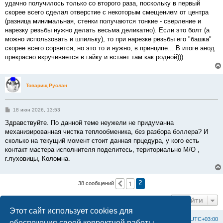
удачно получилось только со второго раза, поскольку в первый
скорее всего сделал отверстие с некоторым смещением от центра
(разница минимальная, стенки получаются тонкие - сверление и
нарезку резьбы нужно делать весьма деликатно). Если это болт (а
можно использовать и шпильку), то при нарезке резьбы его "башка"
скорее всего сорвется, но это то и нужно, в принципе... В итоге анод
прекрасно вкручивается в гайку и встает там как родной)))
Товарищ Руслан
С
18 июн 2026, 13:53
о
о
Здравствуйте. По данной теме неужели не придуманна
б
механизированная чистка теплообменика, без разбора боллера? И
щ
е
сколько на текущий момент стоит данная прцедура, у кого есть
н
контакт мастера исполнителя поделитесь, териториально М/О ,
и
е
г.луховицы, Коломна.
1
Пред.
38 сообщений
2
Перейти
Этот сайт использует cookies для
Список форумов
С
в
я
з
а
т
ь
с
я
с
а
д
м
и
н
и
с
т
р
а
ц
и
е
й
Часовой пояс:
UTC+03:00
обеспечения своей корректной работы.