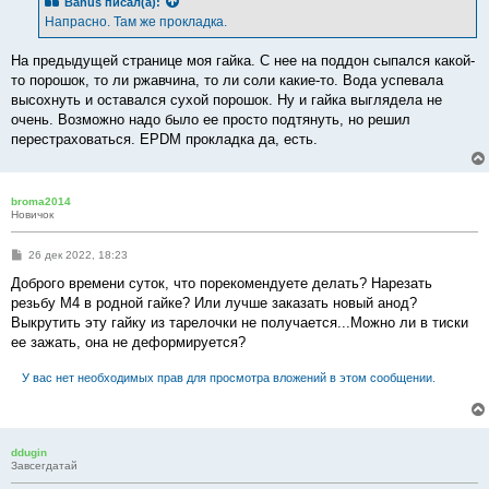
Bahus
писал(а):
щ
е
Напрасно. Там же прокладка.
н
и
е
На предыдущей странице моя гайка. С нее на поддон сыпался какой-
то порошок, то ли ржавчина, то ли соли какие-то. Вода успевала
высохнуть и оставался сухой порошок. Ну и гайка выглядела не
очень. Возможно надо было ее просто подтянуть, но решил
перестраховаться. EPDM прокладка да, есть.
broma2014
Новичок
С
26 дек 2022, 18:23
о
о
Доброго времени суток, что порекомендуете делать? Нарезать
б
резьбу М4 в родной гайке? Или лучше заказать новый анод?
щ
е
Выкрутить эту гайку из тарелочки не получается...Можно ли в тиски
н
ее зажать, она не деформируется?
и
е
У вас нет необходимых прав для просмотра вложений в этом сообщении.
ddugin
Завсегдатай