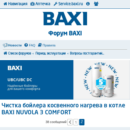
Навигация
Аптечка
Service.baxi.ru
Форум BAXI
Новости
FAQ
Правила
Список форумов
Период эксплуатации
Вопросы постгарантийного обслуживания
Чистка бойлера косвенного нагрева в котле
BAXI NUVOLA 3 COMFORT
1
Пред.
38 сообщений
2