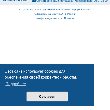
Список форумов
С
в
я
з
а
т
ь
с
я
с
а
д
м
и
н
и
с
т
р
а
ц
и
е
й
Часовой пояс:
UTC+03:00
Создано на основе
phpBB
® Forum Software © phpBB Limited
Официальный сайт BAXI в России
Конфиденциальность
|
Правила
Этот сайт использует cookies для
обеспечения своей корректной работы.
Подробнее
Согласен