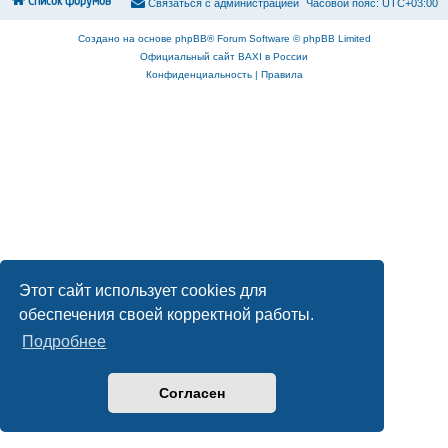
Список форумов
С
в
я
з
а
т
ь
с
я
с
а
д
м
и
н
и
с
т
р
а
ц
и
е
й
Часовой пояс:
UTC+03:00
Создано на основе
phpBB
® Forum Software © phpBB Limited
Официальный сайт BAXI в России
Конфиденциальность
|
Правила
Этот сайт использует cookies для
обеспечения своей корректной работы.
Подробнее
Согласен