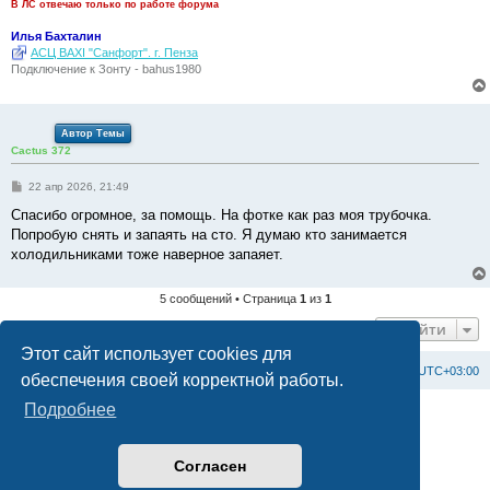
В ЛС отвечаю только по работе форума
Илья Бахталин
АСЦ BAXI "Санфорт". г. Пенза
Подключение к Зонту - bahus1980
Автор Темы
Cactus 372
С
22 апр 2026, 21:49
о
о
Спасибо огромное, за помощь. На фотке как раз моя трубочка.
б
Попробую снять и запаять на сто. Я думаю кто занимается
щ
е
холодильниками тоже наверное запаяет.
н
и
е
5 сообщений • Страница
1
из
1
Перейти
Этот сайт использует cookies для
Список форумов
С
в
я
з
а
т
ь
с
я
с
а
д
м
и
н
и
с
т
р
а
ц
и
е
й
Часовой пояс:
UTC+03:00
обеспечения своей корректной работы.
Подробнее
Создано на основе
phpBB
® Forum Software © phpBB Limited
Официальный сайт BAXI в России
Конфиденциальность
|
Правила
Согласен