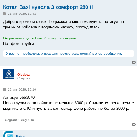
Котел Baxi нувола 3 комфорт 280 fi
С
21 апр 2026, 19:42
о
о
Доброго времени суток. Подскажите мне пожалуйста артикул на
б
трубку от бойлера к водяному насосу, прохудилась.
щ
е
н
Отправлено спустя 1 час 28 минут 53 секунды:
и
е
Вот фото трубки.
У вас нет необходимых прав для просмотра вложений в этом сообщении.
Olegbez
Старожил
С
22 апр 2026, 10:10
о
о
Артикул 5663070.
б
Цена трубки если найдете не меньше 6000 р. Снимается легко везите
щ
е
меднику в СТО и пусть зальет свищ. Цена работы не более 2000 р.
н
и
е
Telegram : Oleg9040
Bahus