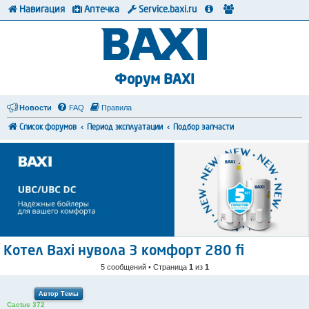
Навигация
Аптечка
Service.baxi.ru
Форум BAXI
Новости
FAQ
Правила
Список форумов
Период эксплуатации
Подбор запчасти
Котел Baxi нувола 3 комфорт 280 fi
5 сообщений • Страница
1
из
1
Автор Темы
Cactus 372