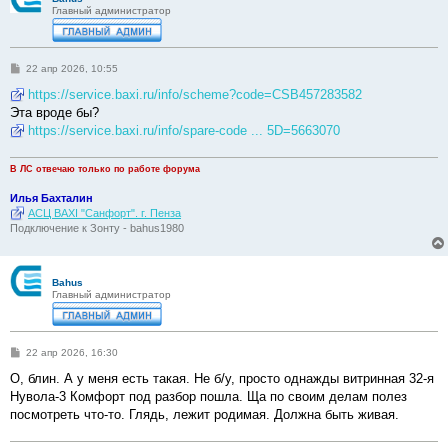
Главный администратор
С
22 апр 2026, 10:55
о
о
https://service.baxi.ru/info/scheme?code=CSB457283582
б
Эта вроде бы?
щ
е
https://service.baxi.ru/info/spare-code ... 5D=5663070
н
и
е
В ЛС отвечаю только по работе форума
Илья Бахталин
АСЦ BAXI "Санфорт". г. Пенза
Подключение к Зонту - bahus1980
Bahus
Главный администратор
С
22 апр 2026, 16:30
о
о
О, блин. А у меня есть такая. Не б/у, просто однажды витринная 32-я
б
Нувола-3 Комфорт под разбор пошла. Ща по своим делам полез
щ
е
посмотреть что-то. Глядь, лежит родимая. Должна быть живая.
н
и
е