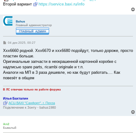
Второй вариант
https://service.baxi.ru/info
Bahus
Главный администратор
С
04 дек 2025, 00:27
о
о
Ххх6660 родной. Ххх6670 и ххх6680 подойдут, только дороже, просто
б
пластин больше.
щ
е
Оригинальные запчасти в неокрашенной картонной коробке с
н
надписью spare parts, ricambi originale и т.п.
и
е
Аналоги на МП в 3 раза дешевле, но как будут работать.... Как
повезёт в общем
В ЛС отвечаю только по работе форума
Илья Бахталин
АСЦ BAXI "Санфорт". г. Пенза
Подключение к Зонту - bahus1980
ikn2
Бывалый