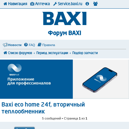
Навигация
Аптечка
Service.baxi.ru
Форум BAXI
Новости
FAQ
Правила
Список форумов
Период эксплуатации
Подбор запчасти
Baxi eco home 24f, вторичный
теплообменник
5 сообщений • Страница
1
из
1