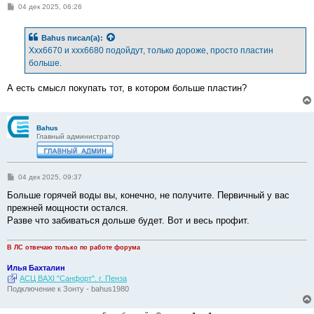
С
04 дек 2025, 06:26
о
о
б
Bahus
писал(а):
щ
е
Ххх6670 и ххх6680 подойдут, только дороже, просто пластин
н
больше.
и
е
А есть смысл покупать тот, в котором больше пластин?
Bahus
Главный администратор
С
04 дек 2025, 09:37
о
о
Больше горячей воды вы, конечно, не получите. Первичный у вас
б
прежней мощности остался.
щ
е
Разве что забиваться дольше будет. Вот и весь профит.
н
и
е
В ЛС отвечаю только по работе форума
Илья Бахталин
АСЦ BAXI "Санфорт". г. Пенза
Подключение к Зонту - bahus1980