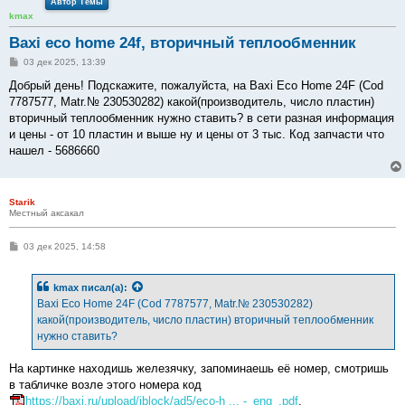
Автор Темы
kmax
Baxi eco home 24f, вторичный теплообменник
С
03 дек 2025, 13:39
о
о
Добрый день! Подскажите, пожалуйста, на Baxi Eco Home 24F (Cod
б
7787577, Matr.№ 230530282) какой(производитель, число пластин)
щ
е
вторичный теплообменник нужно ставить? в сети разная информация
н
и цены - от 10 пластин и выше ну и цены от 3 тыс. Код запчасти что
и
е
нашел - 5686660
Starik
Местный аксакал
С
03 дек 2025, 14:58
о
о
б
kmax
писал(а):
щ
е
Baxi Eco Home 24F (Cod 7787577, Matr.№ 230530282)
н
какой(производитель, число пластин) вторичный теплообменник
и
е
нужно ставить?
На картинке находишь железячку, запоминаешь её номер, смотришь
в табличке возле этого номера код
https://baxi.ru/upload/iblock/ad5/eco-h ... -_eng_.pdf
.