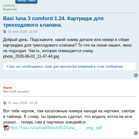
Автор Темы
ivldenis
Бывалый
Baxi luna 3 comford 1.24. Картридж для
трехходового клапана.
С
01 июн 2026, 11:53
о
о
Добрый день. Подскажите, какой номер детали или номер в сборе
б
картриджа для трехходового клапана? То что на озоне нашел, явно
щ
е
не подходит. Часть, которая помещается снизу.
н
photo_2026-06-01_11-47-44.jpg
и
е
У вас нет необходимых прав для просмотра вложений в этом сообщении.
Starik
Местный аксакал
С
01 июн 2026, 14:18
о
о
Вот тебе чертеж, там каталожные номера находи на чертеже, смотри
б
в таблице. К слову, ты правильно сделал, что модель котла не всю
щ
е
указал... теперь сам в чертежах ковыряйся.
н
https://baxi.ru/upload/iblock/811/luna_ ... -_eng_.pdf
и
е