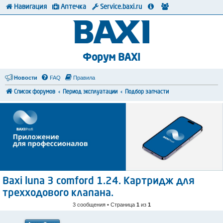
Навигация
Аптечка
Service.baxi.ru
Форум BAXI
Новости
FAQ
Правила
Список форумов
Период эксплуатации
Подбор запчасти
Baxi luna 3 comford 1.24. Картридж для
трехходового клапана.
3 сообщения • Страница
1
из
1