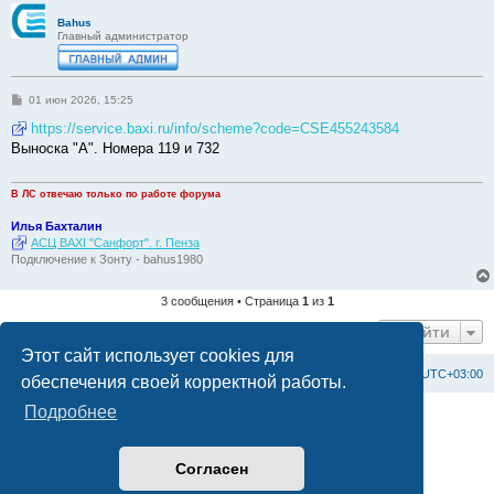
Bahus
Главный администратор
С
01 июн 2026, 15:25
о
о
https://service.baxi.ru/info/scheme?code=CSE455243584
б
Выноска "А". Номера 119 и 732
щ
е
н
и
В ЛС отвечаю только по работе форума
е
Илья Бахталин
АСЦ BAXI "Санфорт". г. Пенза
Подключение к Зонту - bahus1980
3 сообщения • Страница
1
из
1
Перейти
Этот сайт использует cookies для
Список форумов
С
в
я
з
а
т
ь
с
я
с
а
д
м
и
н
и
с
т
р
а
ц
и
е
й
Часовой пояс:
UTC+03:00
обеспечения своей корректной работы.
Подробнее
Создано на основе
phpBB
® Forum Software © phpBB Limited
Официальный сайт BAXI в России
Конфиденциальность
|
Правила
Согласен