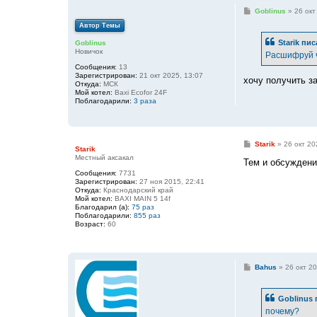
С
Goblinus
»
26 окт
о
Автор Темы
о
б
Starik
пис
Goblinus
щ
Новичок
е
Расшифруй ч
н
Сообщения:
13
и
Зарегистрирован:
21 окт 2025, 13:07
е
хочу получить за
Откуда:
МСК
Мой котел:
Baxi Ecofor 24F
Поблагодарили:
3 раза
С
Starik
»
26 окт 20
Starik
о
Местный аксакал
о
Тем и обсуждени
б
Сообщения:
7731
щ
Зарегистрирован:
27 ноя 2015, 22:41
е
Откуда:
Краснодарский край
н
Мой котел:
BAXI MAIN 5 14f
и
Благодарил (а):
75 раз
е
Поблагодарили:
855 раз
Возраст:
60
С
Bahus
»
26 окт 20
о
о
б
Goblinus
щ
е
почему?