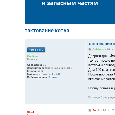
тактование котла
тактование 
С
Goblinus
»
26 окт
Автор Темы
о
о
Доброго дня! Им
Goblinus
б
Новичок
тактует после п
щ
е
Котлом и привод
Сообщения:
13
н
Зарегистрирован:
21 окт 2025, 13:07
Дом 140 квм, те
и
Откуда:
МСК
е
После прогрева 
Мой котел:
Baxi Ecofor 24F
Поблагодарили:
3 раза
включения устан
Прошу совета в 
Последний раз реда
С
Starik
»
26 окт 20
Starik
о