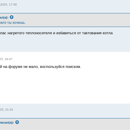
 2025, 17:58
ал(а):
его ты хочешь.
пас нагретого теплоносителя и избавиться от тактования котла
25, 18:47
й на форуме не мало, воспользуйся поиском.
25, 21:24
писал(а):