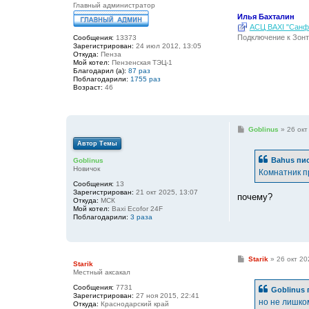
Главный администратор
Илья Бахталин
АСЦ BAXI "Санфо
Подключение к Зонт
Сообщения:
13373
Зарегистрирован:
24 июл 2012, 13:05
Откуда:
Пенза
Мой котел:
Пензенская ТЭЦ-1
Благодарил (а):
87 раз
Поблагодарили:
1755 раз
Возраст:
46
С
Goblinus
»
26 окт
о
Автор Темы
о
б
Bahus
пис
Goblinus
щ
Новичок
е
Комнатник п
н
Сообщения:
13
и
Зарегистрирован:
21 окт 2025, 13:07
е
почему?
Откуда:
МСК
Мой котел:
Baxi Ecofor 24F
Поблагодарили:
3 раза
С
Starik
»
26 окт 20
Starik
о
Местный аксакал
о
б
Сообщения:
7731
Goblinus
щ
Зарегистрирован:
27 ноя 2015, 22:41
е
но не лишко
Откуда:
Краснодарский край
н