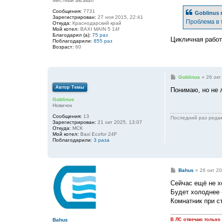
Местный аксакал
о
б
Сообщения:
7731
Goblinus
щ
Зарегистрирован:
27 ноя 2015, 22:41
е
Проблема в т
Откуда:
Краснодарский край
н
Мой котел:
BAXI MAIN 5 14f
и
Благодарил (а):
75 раз
е
Цикличная работ
Поблагодарили:
855 раз
Возраст:
60
С
Goblinus
»
26 окт
о
Автор Темы
о
Понимаю, но не л
б
Goblinus
щ
Новичок
е
н
Сообщения:
13
Последний раз реда
и
Зарегистрирован:
21 окт 2025, 13:07
е
Откуда:
МСК
Мой котел:
Baxi Ecofor 24F
Поблагодарили:
3 раза
С
Bahus
»
26 окт 20
о
о
Сейчас ещё не х
б
Будет холоднее 
щ
е
Комнатник при с
н
и
е
Bahus
В ЛС отвечаю только