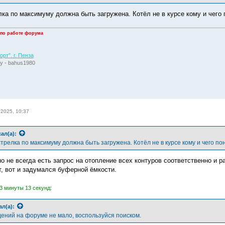
лка по максимуму должна быть загружена. Котёл не в курсе кому и чего
 по работе форума
рт". г. Пенза
у - bahus1980
 2025, 10:37
ал(а):
трелка по максимуму должна быть загружена. Котёл не в курсе кому и чего п
о не всегда есть запрос на отопление всех контуров соответственно и р
т, вот и задумался буферной ёмкости.
3 минуты 13 секунд:
ал(а):
дений на форуме не мало, воспользуйся поиском.