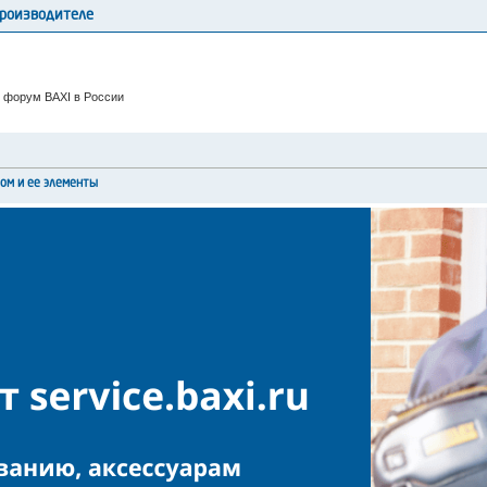
производителе
 форум BAXI в России
лом и ее элементы