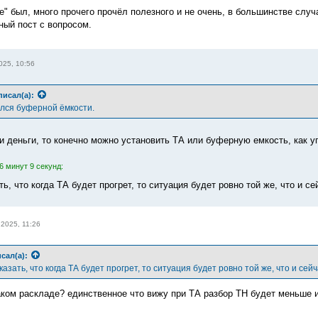
ле" был, много прочего прочёл полезного и не очень, в большинстве слу
ный пост с вопросом.
025, 10:56
писал(а):
ался буферной ёмкости.
 и деньги, то конечно можно установить ТА или буферную емкость, как у
6 минут 9 секунд:
ь, что когда ТА будет прогрет, то ситуация будет ровно той же, что и се
 2025, 11:26
сал(а):
азать, что когда ТА будет прогрет, то ситуация будет ровно той же, что и сейча
таком раскладе? единственное что вижу при ТА разбор ТН будет меньше и