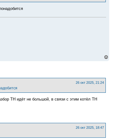
я
к
 понадобится
н
а
ч
а
л
у
В
е
р
н
у
т
ь
26 окт 2025, 21:24
с
онадобится
я
к
азбор ТН идёт не большой, в связи с этим котёл ТН
н
а
ч
а
л
у
26 окт 2025, 18:47