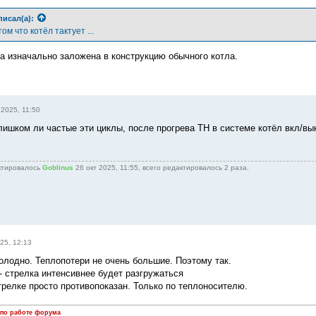
писал(а):
ом что котёл тактует ...
а изначально заложена в конструкцию обычного котла.
 2025, 11:50
ишком ли частые эти циклы, после прогрева ТН в системе котёл вкл/вык
ктировалось
Goblinus
26 окт 2025, 11:55, всего редактировалось 2 раза.
25, 12:13
олодно. Теплопотери не очень большие. Поэтому так.
- стрелка интенсивнее будет разгружаться
трелке просто противопоказан. Только по теплоносителю.
 по работе форума