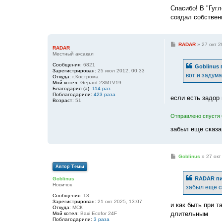
Спасибо! В "Гуг
создал собствен
С
RADAR
»
27 окт 2
RADAR
о
Местный аксакал
о
б
Сообщения:
6821
Goblinus
щ
Зарегистрирован:
25 июл 2012, 00:33
е
вот и задум
Откуда:
г.Кострома
н
Мой котел:
Gepard 23MTV19
и
Благодарил (а):
114 раз
е
Поблагодарили:
423 раза
если есть задор
Возраст:
51
Отправлено спустя 
забыл еще сказат
С
Goblinus
»
27 окт
о
Автор Темы
о
б
RADAR
пи
Goblinus
щ
Новичок
е
забыл еще ск
н
Сообщения:
13
и
Зарегистрирован:
21 окт 2025, 13:07
е
и как быть при 
Откуда:
МСК
длительным
Мой котел:
Baxi Ecofor 24F
Поблагодарили:
3 раза