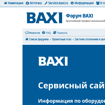
Навигация
Аптечка
Service.baxi.ru
Информация
О 
Форум BAXI
Крупнейший профессиональный
Новости
FAQ
Правила
Список форумов
Проектный этап
Система отопления в це