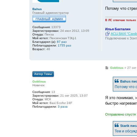
н
и
е
Потому что стре
Bahus
Главный администратор
В ЛС отвечаю только
Сообщения:
13373
Илья Бахталин
Зарегистрирован:
24 июл 2012, 13:05
АСЦ BAXI "Санфо
Откуда:
Пенза
Мой котел:
Пензенская ТЭЦ-1
Подключение к Зонт
Благодарил (а):
87 раз
Поблагодарили:
1755 раз
Возраст:
46
С
Goblinus
»
27 окт
о
Автор Темы
о
б
Bahus
пис
Goblinus
щ
Новичок
е
Потому что с
н
Сообщения:
13
и
Зарегистрирован:
21 окт 2025, 13:07
е
Я это понимаю, н
Откуда:
МСК
быстро нагревае
Мой котел:
Baxi Ecofor 24F
Поблагодарили:
3 раза
Отправлено спустя 
Starik
пис
Тем и обсуж