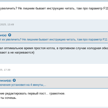
 увеличить? Не лишним бывает инструкцию читать, там про параметр F11
 2025, 13:49
ал(а):
т их увеличить? Не лишним бывает инструкцию читать, там про параметр F11 
ал оптимальное время простоя котла, в противном случае холодная обка
вают а не нагреваются)
25, 17:39
писал(а):
ючения установил на 4 минуты,...
ие редактировать первый пост... грамотное.
 ты хочешь.