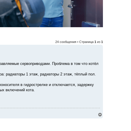
24 сообщения • Страница
1
из
1
управляемые сервоприводами. Проблема в том что котёл
а: радиаторы 1 этаж, радиаторы 2 этаж, тёплый пол.
лоносителя в гидрострелке и отключается, задержку
ых включений кота.
В
е
р
н
у