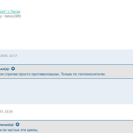
рт". г. Пенза
у - bahus1980
 2025, 12:17
ал(а):
ри стрелке просто противопоказан. Только по теплоносителю.
25, 13:34
писал(а):
м ли частые эти циклы,