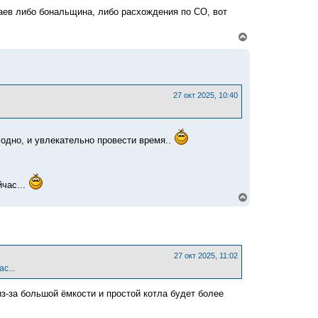
чаев либо бональщина, либо расхождения по СО, вот
В
е
р
н
у
т
ь
27 окт 2025, 10:40
с
я
к
н
годно, и увлекательно провести время..
а
ч
а
л
йчас...
у
В
е
р
н
у
т
ь
27 окт 2025, 11:02
с
с...
я
к
з-за большой ёмкости и простой котла будет более
н
а
ч