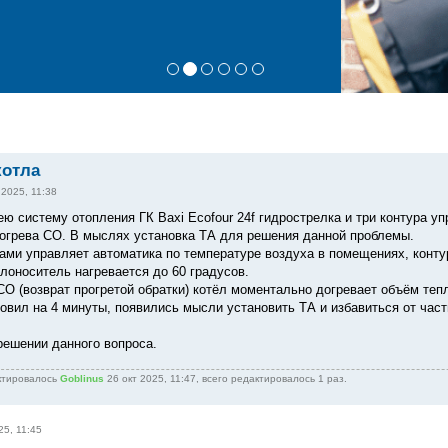
котла
 2025, 11:38
ею систему отопления ГК Baxi Ecofour 24f гидрострелка и три контура 
рогрева СО. В мыслях установка ТА для решения данной проблемы.
ами управляет автоматика по температуре воздуха в помещениях, контур
плоноситель нагревается до 60 градусов.
СО (возврат прогретой обратки) котёл моментально догревает объём теп
овил на 4 минуты, появились мысли установить ТА и избавиться от част
решении данного вопроса.
ктировалось
Goblinus
26 окт 2025, 11:47, всего редактировалось 1 раз.
25, 11:45