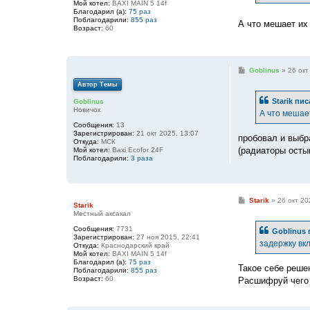
Мой котел:
BAXI MAIN 5 14f
и
Благодарил (а):
75 раз
е
Поблагодарили:
855 раз
А что мешает их
Возраст:
60
С
Goblinus
»
26 окт
о
Автор Темы
о
б
Starik
пис
Goblinus
щ
Новичок
е
А что мешае
н
Сообщения:
13
и
Зарегистрирован:
21 окт 2025, 13:07
е
пробовал и выбр
Откуда:
МСК
(радиаторы осты
Мой котел:
Baxi Ecofor 24F
Поблагодарили:
3 раза
С
Starik
»
26 окт 20
Starik
о
Местный аксакал
о
б
Сообщения:
7731
Goblinus
щ
Зарегистрирован:
27 ноя 2015, 22:41
е
задержку вкл
Откуда:
Краснодарский край
н
Мой котел:
BAXI MAIN 5 14f
и
Благодарил (а):
75 раз
е
Такое себе решен
Поблагодарили:
855 раз
Возраст:
60
Расшифруй чего