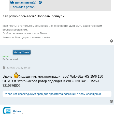
tuman
писал(а):
щ
е
Сломался ротор
н
и
е
Как ротор сломался? Пополам лопнул?
Мои посты, это только мое мнение и оно не претендует быть единственным
верным решением.
Любое решение остается за Вами.
Хотите поблагодарить нажмите лайк
Автор Темы
tuman
Забегающий
С
22 мар 2021, 10:19
о
о
Вдоль
(подшипник металлографит все) Wilo-Star-RS 15/6 130
б
щ
OEM. От этого насоса ротор подойдёт к WILO INTBXSL 15/5-1
е
721957600?
н
и
е
У вас нет необходимых прав для просмотра вложений в этом сообщении.
Bahus