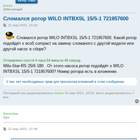
Автор Темы
tuman
Забегающий
Сломался ротор WILO INTBXSL 15/5-1 721957600
С
21 мар 2021, 15:43
о
о
б
Сломался ротор WILO INTBXSL 15/5-1 721957600. Какой ротор
щ
подойдёт к eco5 compact на замену сломаного с другой модели или
е
н
другой насос в сборе?
и
е
Отправлено спустя 4 часа 54 минуты 45 секунд:
Wilo-Star-RS 25/6 180 . От этого насоса ротор подойдёт к WILO
INTBXSL 15/5-1 721957600? Номер ротора есть в вложении.
У вас нет необходимых прав для просмотра вложений в этом сообщении.
Последний раз редактировалось
tuman
22 мар 2021, 10:03, всего редактировалось 1
раз.
Steamboy
Гуру
С
22 мар 2021, 07:48
о
о
б