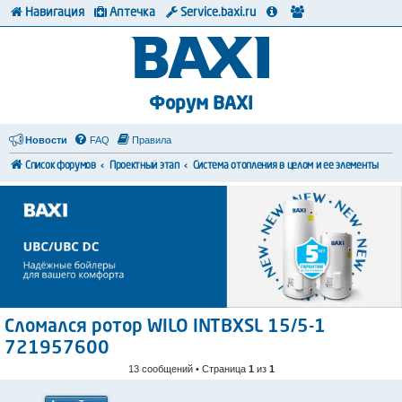
Навигация
Аптечка
Service.baxi.ru
Форум BAXI
Новости
FAQ
Правила
Список форумов
Проектный этап
Система отопления в целом и ее элементы
Сломался ротор WILO INTBXSL 15/5-1
721957600
13 сообщений • Страница
1
из
1