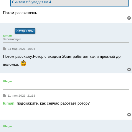
е
Считаю с 6 упадет на 4.
н
и
е
Потом расскажешь.
Автор Темы
tuman
Забегающий
С
24 мар 2021, 16:04
о
о
Потом расскажу.Ротор с входом 20мм работает как и прежний до
б
щ
поломки.
е
н
и
е
Uleger
С
11 июл 2023, 21:18
о
о
tuman
, подскажите, как сейчас работает ротор?
б
щ
е
н
и
е
Uleger