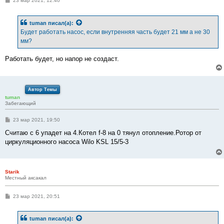
23 мар 2021, 12:40
о
о
б
tuman
писал(а):
щ
е
Будет работать насос, если внутренняя часть будет 21 мм а не 30
н
мм?
и
е
Работать будет, но напор не создаст.
Автор Темы
tuman
Забегающий
С
23 мар 2021, 19:50
о
о
Считаю с 6 упадет на 4.Котел f-8 на 0 тянул отопление.Ротор от
б
циркуляционного насоса Wilo KSL 15/5-3
щ
е
н
и
е
Starik
Местный аксакал
С
23 мар 2021, 20:51
о
о
б
tuman
писал(а):
щ