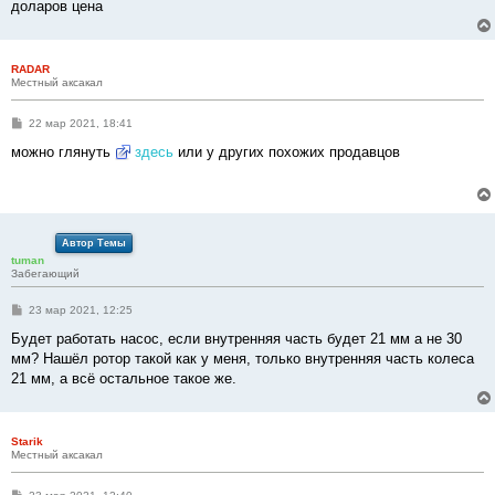
доларов цена
и
е
RADAR
Местный аксакал
С
22 мар 2021, 18:41
о
о
можно глянуть
здесь
или у других похожих продавцов
б
щ
е
н
и
е
Автор Темы
tuman
Забегающий
С
23 мар 2021, 12:25
о
о
Будет работать насос, если внутренняя часть будет 21 мм а не 30
б
мм? Нашёл ротор такой как у меня, только внутренняя часть колеса
щ
е
21 мм, а всё остальное такое же.
н
и
е
Starik
Местный аксакал
С