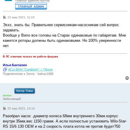
Главный администратор
С
22 мар 2021, 11:23
о
о
Эххх, знать бы. Правильнее сервисникам-насосникам сей вопрос
б
задавать.
щ
е
Вообще у Вило все головы на Старах одинаковые по габаритам. Мне
н
кажется роторы должны быть одинаковыми. Но 100% уверенности
и
е
нет.
В ЛС отвечаю только по работе форума
Илья Бахталин
АСЦ BAXI "Санфорт". г. Пенза
Подключение к Зонту - bahus1980
Автор Темы
tuman
Забегающий
С
22 мар 2021, 13:14
о
о
Разобрал насос .диаметр колеса 68мм внутреннего 30мм.корпус
б
внутри 35мм.вес 1150 грамм. А если полностью установить Wilo-Star-
щ
е
RS 15/6 130 OEM и на 2 скорость плата котла не против будет?50
н