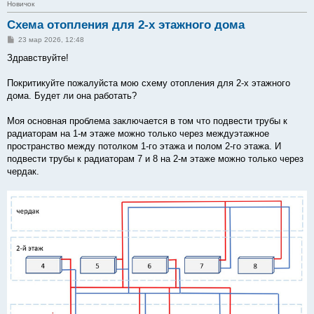
Новичок
Схема отопления для 2-х этажного дома
С
23 мар 2026, 12:48
о
о
Здравствуйте!
б
щ
е
Покритикуйте пожалуйста мою схему отопления для 2-х этажного
н
дома. Будет ли она работать?
и
е
Моя основная проблема заключается в том что подвести трубы к
радиаторам на 1-м этаже можно только через междуэтажное
пространство между потолком 1-го этажа и полом 2-го этажа. И
подвести трубы к радиаторам 7 и 8 на 2-м этаже можно только через
чердак.