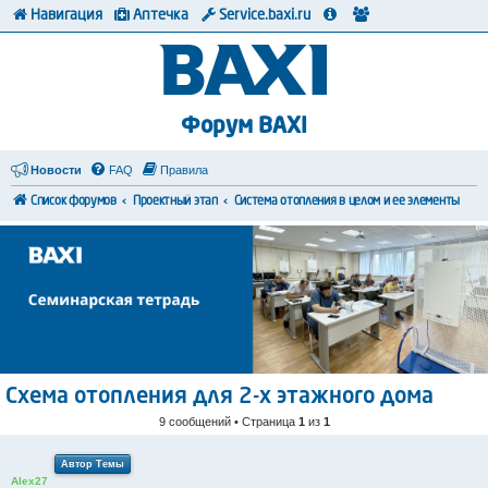
Навигация
Аптечка
Service.baxi.ru
Форум BAXI
Новости
FAQ
Правила
Список форумов
Проектный этап
Система отопления в целом и ее элементы
Схема отопления для 2-х этажного дома
9 сообщений • Страница
1
из
1
Автор Темы
Alex27