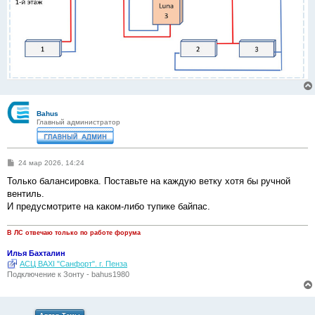
Bahus
Главный администратор
С
24 мар 2026, 14:24
о
о
Только балансировка. Поставьте на каждую ветку хотя бы ручной
б
вентиль.
щ
е
И предусмотрите на каком-либо тупике байпас.
н
и
е
В ЛС отвечаю только по работе форума
Илья Бахталин
АСЦ BAXI "Санфорт". г. Пенза
Подключение к Зонту - bahus1980