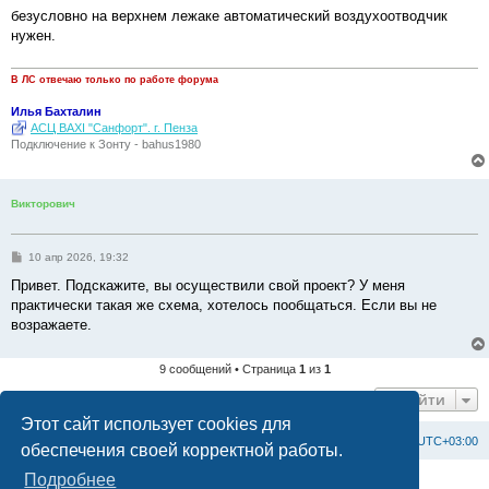
о
безусловно на верхнем лежаке автоматический воздухоотводчик
б
нужен.
щ
е
н
и
В ЛС отвечаю только по работе форума
е
Илья Бахталин
АСЦ BAXI "Санфорт". г. Пенза
Подключение к Зонту - bahus1980
Викторович
С
10 апр 2026, 19:32
о
о
Привет. Подскажите, вы осуществили свой проект? У меня
б
практически такая же схема, хотелось пообщаться. Если вы не
щ
е
возражаете.
н
и
е
9 сообщений • Страница
1
из
1
Перейти
Этот сайт использует cookies для
Список форумов
С
в
я
з
а
т
ь
с
я
с
а
д
м
и
н
и
с
т
р
а
ц
и
е
й
Часовой пояс:
UTC+03:00
обеспечения своей корректной работы.
Подробнее
Создано на основе
phpBB
® Forum Software © phpBB Limited