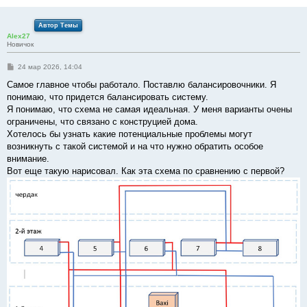
Автор Темы
Alex27
Новичок
С
24 мар 2026, 14:04
о
о
Самое главное чтобы работало. Поставлю балансировочники. Я
б
понимаю, что придется балансировать систему.
щ
е
Я понимаю, что схема не самая идеальная. У меня варианты очены
н
ограничены, что связано с конструцией дома.
и
е
Хотелось бы узнать какие потенциальные проблемы могут
возникнуть с такой системой и на что нужно обратить особое
внимание.
Вот еще такую нарисовал. Как эта схема по сравнению с первой?