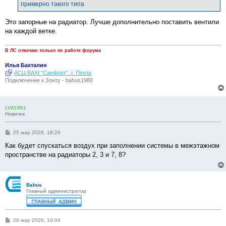
примерно такого типа
Это запорные на радиатор. Лучше дополнительно поставить вентили
на каждой ветке.
В ЛС отвечаю только по работе форума
Илья Бахталин
АСЦ BAXI "Санфорт". г. Пенза
Подключение к Зонту - bahus1980
LVA1961
Новичок
С
25 мар 2026, 18:29
о
о
Как будет спускаться воздух при заполнении системы в межэтажном
б
пространстве на радиаторы 2, 3 и 7, 8?
щ
е
н
и
е
Bahus
Главный администратор
С
26 мар 2026, 10:04
о