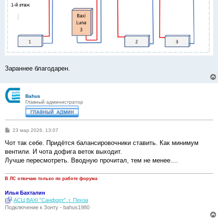
Зараннее благодарен.
Bahus
Главный администратор
С
23 мар 2026, 13:07
о
о
Чот так себе. Придётся балансировочники ставить. Как минимум
б
вентили. И чота дофига веток выходит.
щ
е
Лучше пересмотреть. Вводную прочитал, тем не менее....
н
и
е
В ЛС отвечаю только по работе форума
Илья Бахталин
АСЦ BAXI "Санфорт". г. Пенза
Подключение к Зонту - bahus1980