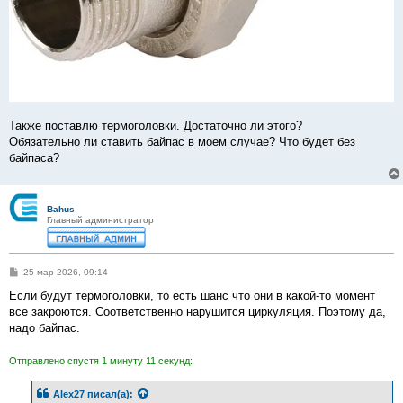
Также поставлю термоголовки. Достаточно ли этого?
Обязательно ли ставить байпас в моем случае? Что будет без
байпаса?
Bahus
Главный администратор
С
25 мар 2026, 09:14
о
о
Если будут термоголовки, то есть шанс что они в какой-то момент
б
все закроются. Соответственно нарушится циркуляция. Поэтому да,
щ
е
надо байпас.
н
и
е
Отправлено спустя 1 минуту 11 секунд:
Alex27
писал(а):