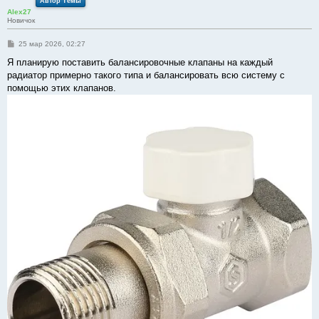
Автор Темы
Alex27
Новичок
С
25 мар 2026, 02:27
о
о
Я планирую поставить балансировочные клапаны на каждый
б
радиатор примерно такого типа и балансировать всю систему с
щ
е
помощью этих клапанов.
н
и
е