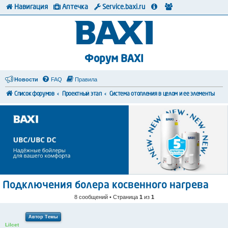
Навигация
Аптечка
Service.baxi.ru
Форум BAXI
Новости
FAQ
Правила
Список форумов
Проектный этап
Система отопления в целом и ее элементы
Подключения болера косвенного нагрева
8 сообщений • Страница
1
из
1
Автор Темы
Lilcet