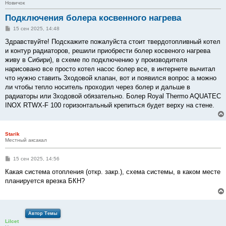
Новичок
Подключения болера косвенного нагрева
С
15 сен 2025, 14:48
о
о
Здравствуйте! Подскажите пожалуйста стоит твердотопливный котел
б
и контур радиаторов, решили приобрести болер косвеного нагрева
щ
е
живу в Сибири), в схеме по подключению у производителя
н
нарисовано все просто котел насос болер все, в интернете вычитал
и
е
что нужно ставить 3ходовой клапан, вот и появился вопрос а можно
ли чтобы тепло носитель проходил через болер и дальше в
радиаторы или 3ходовой обязательно. Болер Royal Thermo AQUATEC
INOX RTWX-F 100 горизонтальный крепиться будет верху на стене.
Starik
Местный аксакал
С
15 сен 2025, 14:56
о
о
Какая система отопления (откр. закр.), схема системы, в каком месте
б
планируется врезка БКН?
щ
е
н
и
е
Автор Темы
Lilcet