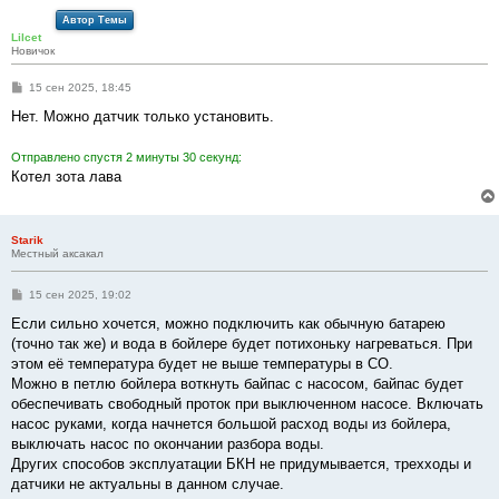
е
Автор Темы
Lilcet
Новичок
С
15 сен 2025, 18:45
о
о
Нет. Можно датчик только установить.
б
щ
е
Отправлено спустя 2 минуты 30 секунд:
н
Котел зота лава
и
е
Starik
Местный аксакал
С
15 сен 2025, 19:02
о
о
Если сильно хочется, можно подключить как обычную батарею
б
(точно так же) и вода в бойлере будет потихоньку нагреваться. При
щ
е
этом её температура будет не выше температуры в СО.
н
Можно в петлю бойлера воткнуть байпас с насосом, байпас будет
и
е
обеспечивать свободный проток при выключенном насосе. Включать
насос руками, когда начнется большой расход воды из бойлера,
выключать насос по окончании разбора воды.
Других способов эксплуатации БКН не придумывается, трехходы и
датчики не актуальны в данном случае.