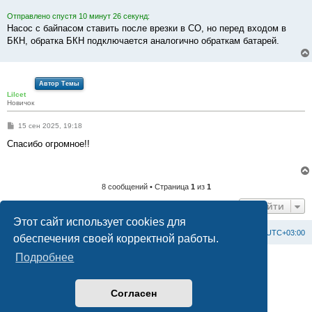
Отправлено спустя 10 минут 26 секунд:
Насос с байпасом ставить после врезки в СО, но перед входом в
БКН, обратка БКН подключается аналогично обраткам батарей.
Автор Темы
Lilcet
Новичок
С
15 сен 2025, 19:18
о
о
Спасибо огромное!!
б
щ
е
н
и
8 сообщений • Страница
1
из
1
е
Перейти
Этот сайт использует cookies для
Список форумов
С
в
я
з
а
т
ь
с
я
с
а
д
м
и
н
и
с
т
р
а
ц
и
е
й
Часовой пояс:
UTC+03:00
обеспечения своей корректной работы.
Подробнее
Создано на основе
phpBB
® Forum Software © phpBB Limited
Официальный сайт BAXI в России
Конфиденциальность
|
Правила
Согласен