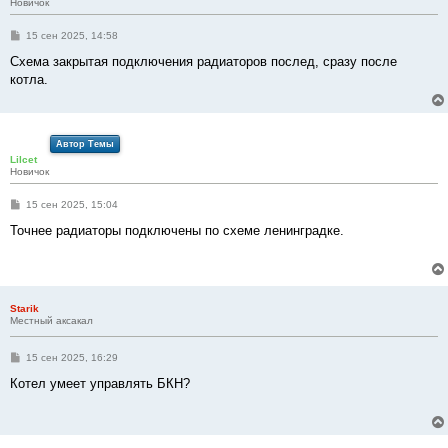
Новичок
С
15 сен 2025, 14:58
о
о
Схема закрытая подключения радиаторов послед, сразу после
б
котла.
щ
е
н
и
е
Автор Темы
Lilcet
Новичок
С
15 сен 2025, 15:04
о
о
Точнее радиаторы подключены по схеме ленинградке.
б
щ
е
н
и
е
Starik
Местный аксакал
С
15 сен 2025, 16:29
о
о
Котел умеет управлять БКН?
б
щ
е
н
и