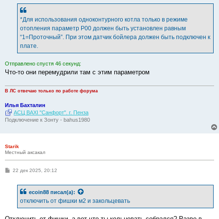
щ
е
н
*Для использования одноконтурного котла только в режиме
и
е
отопления параметр P00 должен быть установлен равным
“1=Проточный”. При этом датчик бойлера должен быть подключен к
плате.
Отправлено спустя 46 секунд:
Что-то они перемудрили там с этим параметром
В ЛС отвечаю только по работе форума
Илья Бахталин
АСЦ BAXI "Санфорт". г. Пенза
Подключение к Зонту - bahus1980
Starik
Местный аксакал
С
22 дек 2025, 20:12
о
о
б
ecoin88
писал(а):
щ
е
отключить от фишки м2 и закольцевать
н
и
е
Отключить от фишки, а вот что ты кольцевать собрался? Разве в