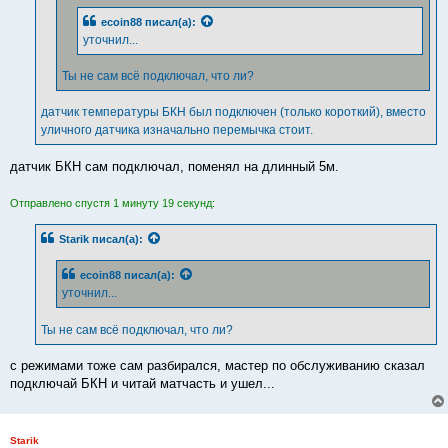
ecoin88
писал(а):
уточнил...
Ты не сам всё подключал, что ли?
датчик температуры БКН был подключен (только короткий), вместо
уличного датчика изначально перемычка стоит.
датчик БКН сам подключал, поменял на длинный 5м.
Отправлено спустя 1 минуту 19 секунд:
Starik
писал(а):
ecoin88
писал(а):
уточнил...
Ты не сам всё подключал, что ли?
с режимами тоже сам разбирался, мастер по обслуживанию сказал
подключай БКН и читай матчасть и ушел...
Starik