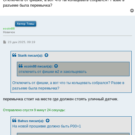
разъеме была перемычка?
Автор Темы
ecoin88
Новичок
С
23 дек 2025, 09:19
о
о
б
Starik
писал(а):
щ
е
н
ecoin88
писал(а):
и
е
отключить от фишки м2 и закольцевать
Отключить от фишки, а вот что ты кольцевать собрался? Разве в
разъеме была перемычка?
перемычка стоит на месте где должен стоять уличный датчик.
Отправлено спустя 9 минут 24 секунды:
Bahus
писал(а):
На новой прошивке должно быть P00=1