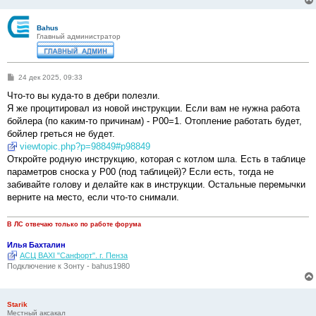
Bahus
Главный администратор
С
24 дек 2025, 09:33
о
о
Что-то вы куда-то в дебри полезли.
б
Я же процитировал из новой инструкции. Если вам не нужна работа
щ
е
бойлера (по каким-то причинам) - P00=1. Отопление работать будет,
н
бойлер греться не будет.
и
е
viewtopic.php?p=98849#p98849
Откройте родную инструкцию, которая с котлом шла. Есть в таблице
параметров сноска у P00 (под таблицей)? Если есть, тогда не
забивайте голову и делайте как в инструкции. Остальные перемычки
верните на место, если что-то снимали.
В ЛС отвечаю только по работе форума
Илья Бахталин
АСЦ BAXI "Санфорт". г. Пенза
Подключение к Зонту - bahus1980
Starik
Местный аксакал