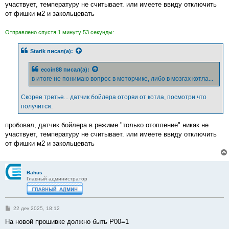
участвует, температуру не считывает. или имеете ввиду отключить
от фишки м2 и закольцевать
Отправлено спустя 1 минуту 53 секунды:
Starik
писал(а):
ecoin88
писал(а):
в итоге не понимаю вопрос в моторчике, либо в мозгах котла...
Скорее третье... датчик бойлера оторви от котла, посмотри что
получится.
пробовал, датчик бойлера в режиме "только отопление" никак не
участвует, температуру не считывает. или имеете ввиду отключить
от фишки м2 и закольцевать
Bahus
Главный администратор
С
22 дек 2025, 18:12
о
о
На новой прошивке должно быть P00=1
б