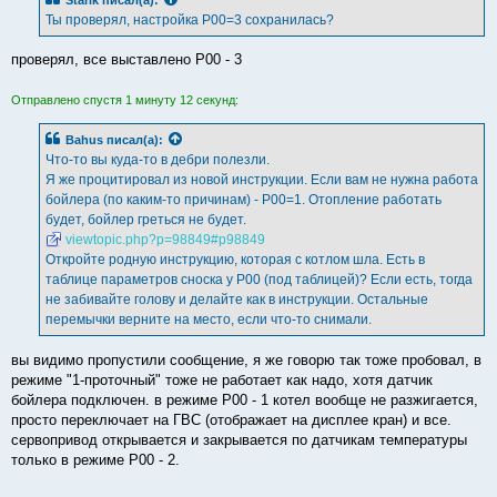
щ
е
Ты проверял, настройка Р00=3 сохранилась?
н
и
е
проверял, все выставлено Р00 - 3
Отправлено спустя 1 минуту 12 секунд:
Bahus
писал(а):
Что-то вы куда-то в дебри полезли.
Я же процитировал из новой инструкции. Если вам не нужна работа
бойлера (по каким-то причинам) - P00=1. Отопление работать
будет, бойлер греться не будет.
viewtopic.php?p=98849#p98849
Откройте родную инструкцию, которая с котлом шла. Есть в
таблице параметров сноска у P00 (под таблицей)? Если есть, тогда
не забивайте голову и делайте как в инструкции. Остальные
перемычки верните на место, если что-то снимали.
вы видимо пропустили сообщение, я же говорю так тоже пробовал, в
режиме "1-проточный" тоже не работает как надо, хотя датчик
бойлера подключен. в режиме Р00 - 1 котел вообще не разжигается,
просто переключает на ГВС (отображает на дисплее кран) и все.
сервопривод открывается и закрывается по датчикам температуры
только в режиме Р00 - 2.