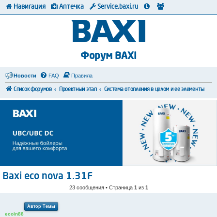
Навигация
Аптечка
Service.baxi.ru
Форум BAXI
Новости
FAQ
Правила
Список форумов
Проектный этап
Система отопления в целом и ее элементы
Baxi eco nova 1.31F
23 сообщения • Страница
1
из
1
Автор Темы
ecoin88