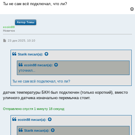
е
Ты не сам всё подключал, что ли?
Автор Темы
ecoin88
Новичок
С
23 дек 2025, 10:10
о
о
б
Starik
писал(а):
щ
е
н
ecoin88
писал(а):
и
е
уточнил...
Ты не сам всё подключал, что ли?
датчик температуры БКН был подключен (только короткий), вместо
уличного датчика изначально перемычка стоит.
Отправлено спустя 1 минуту 18 секунд:
ecoin88
писал(а):
Starik
писал(а):