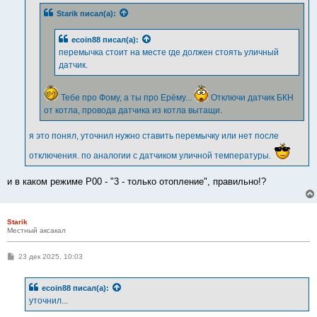
Starik
писал(а):
ecoin88
писал(а):
перемычка стоит на месте где должен стоять уличный
датчик.
Тебе про Фому, а ты про Ерёму...
Отключи датчик БКН
от котла, провода датчика из котла вытащи.
я это понял, уточнил нужно ставить перемычку или нет после
отключения. по аналогии с датчиком уличной температуры.
и в каком режиме Р00 - "3 - только отопление", правильно!?
Starik
Местный аксакал
С
23 дек 2025, 10:03
о
о
б
ecoin88
писал(а):
щ
е
уточнил...
н
и