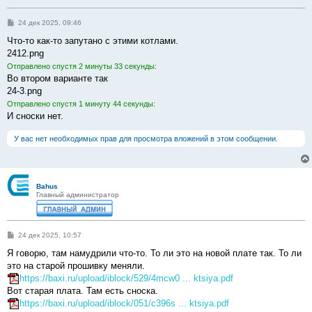
С
24 дек 2025, 09:46
о
о
Что-то как-то запутано с этими котлами.
б
2412.png
щ
е
Отправлено спустя 2 минуты 33 секунды:
н
Во втором варианте так
и
е
24-3.png
Отправлено спустя 1 минуту 44 секунды:
И сноски нет.
У вас нет необходимых прав для просмотра вложений в этом сообщении.
Bahus
Главный администратор
С
24 дек 2025, 10:57
о
о
Я говорю, там намудрили что-то. То ли это на новой плате так. То ли
б
это на старой прошивку меняли.
щ
е
https://baxi.ru/upload/iblock/529/4mcw0 ... ktsiya.pdf
н
Вот старая плата. Там есть сноска.
и
е
https://baxi.ru/upload/iblock/051/c396s ... ktsiya.pdf