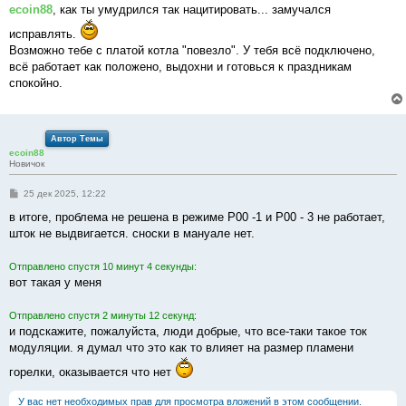
о
ecoin88
, как ты умудрился так нацитировать... замучался
б
щ
исправлять.
е
Возможно тебе с платой котла "повезло". У тебя всё подключено,
н
и
всё работает как положено, выдохни и готовься к праздникам
е
спокойно.
Автор Темы
ecoin88
Новичок
С
25 дек 2025, 12:22
о
о
в итоге, проблема не решена в режиме Р00 -1 и Р00 - 3 не работает,
б
шток не выдвигается. сноски в мануале нет.
щ
е
н
Отправлено спустя 10 минут 4 секунды:
и
е
вот такая у меня
Отправлено спустя 2 минуты 12 секунд:
и подскажите, пожалуйста, люди добрые, что все-таки такое ток
модуляции. я думал что это как то влияет на размер пламени
горелки, оказывается что нет
У вас нет необходимых прав для просмотра вложений в этом сообщении.