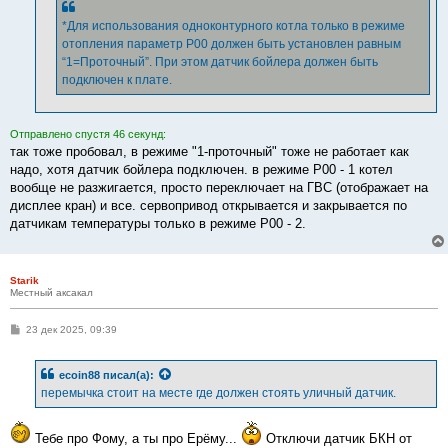
*Для использования одноконтурного котла только в режиме
отопления параметр P00 должен быть установлен равным
“1=Проточный”. При этом датчик бойлера должен быть
подключен к плате.
Отправлено спустя 46 секунд:
так тоже пробовал, в режиме "1-проточный" тоже не работает как
надо, хотя датчик бойлера подключен. в режиме Р00 - 1 котел
вообще не разжигается, просто переключает на ГВС (отображает на
дисплее кран) и все. сервопривод открывается и закрывается по
датчикам температуры только в режиме Р00 - 2.
Starik
Местный аксакал
С
23 дек 2025, 09:39
о
о
б
ecoin88
писал(а):
щ
е
перемычка стоит на месте где должен стоять уличный датчик.
н
и
е
Тебе про Фому, а ты про Ерёму...
Отключи датчик БКН от