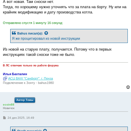
А вот новая. Там сноски нет.
Тогда, по хорошему нужно уточнять что за плата на борту. Ну или на
крайняк модификацию и дату производства котла.
Отправлено спустя 1 минуту 16 секунд:
Bahus
писал(а):
Я же процитировал из новой инструкции
Из новой на старую плату, получается. Потому что в первых
инструкциях такой сноски тоже не было.
В ЛС отвечаю только по работе форума
Илья Бахталин
АСЦ BAXI "Санфорт". г. Пенза
Подключение к Зонту - bahus1980
Автор Темы
ecoin88
Новичок
С
24 дек 2025, 16:49
о
о
б
Starik
писал(а):