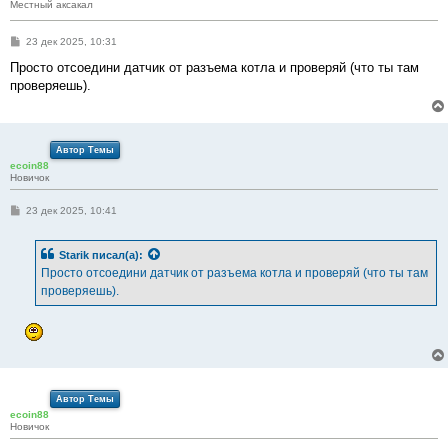
Местный аксакал
С
23 дек 2025, 10:31
о
о
Просто отсоедини датчик от разъема котла и проверяй (что ты там
б
проверяешь).
щ
е
н
и
е
Автор Темы
ecoin88
Новичок
С
23 дек 2025, 10:41
о
о
б
Starik
писал(а):
щ
е
Просто отсоедини датчик от разъема котла и проверяй (что ты там
н
проверяешь).
и
е
Автор Темы
ecoin88
Новичок