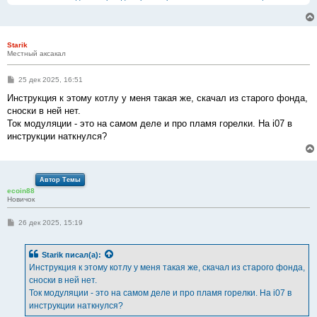
Starik
Местный аксакал
С
25 дек 2025, 16:51
о
о
Инструкция к этому котлу у меня такая же, скачал из старого фонда,
б
сноски в ней нет.
щ
е
Ток модуляции - это на самом деле и про пламя горелки. На i07 в
н
инструкции наткнулся?
и
е
Автор Темы
ecoin88
Новичок
С
26 дек 2025, 15:19
о
о
б
Starik
писал(а):
щ
е
Инструкция к этому котлу у меня такая же, скачал из старого фонда,
н
сноски в ней нет.
и
е
Ток модуляции - это на самом деле и про пламя горелки. На i07 в
инструкции наткнулся?