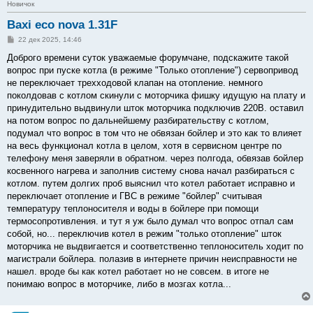
Новичок
Baxi eco nova 1.31F
С
22 дек 2025, 14:46
о
о
Доброго времени суток уважаемые форумчане, подскажите такой
б
вопрос при пуске котла (в режиме "Только отопление") сервопривод
щ
е
не переключает трехходовой клапан на отопление. немного
н
поколдовав с котлом скинули с моторчика фишку идущую на плату и
и
е
принудительно выдвинули шток моторчика подключив 220В. оставил
на потом вопрос по дальнейшему разбирательству с котлом,
подумал что вопрос в том что не обвязан бойлер и это как то влияет
на весь функционал котла в целом, хотя в сервисном центре по
телефону меня заверяли в обратном. через полгода, обвязав бойлер
косвенного нагрева и заполнив систему снова начал разбираться с
котлом. путем долгих проб выяснил что котел работает исправно и
переключает отопление и ГВС в режиме "бойлер" считывая
температуру теплоносителя и воды в бойлере при помощи
термосопротивления. и тут я уж было думал что вопрос отпал сам
собой, но... переключив котел в режим "только отопление" шток
моторчика не выдвигается и соответственно теплоноситель ходит по
магистрали бойлера. полазив в интернете причин неисправности не
нашел. вроде бы как котел работает но не совсем. в итоге не
понимаю вопрос в моторчике, либо в мозгах котла...