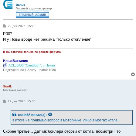
Bahus
Главный администратор
С
22 дек 2025, 15:20
о
о
P00?
б
И у Новы вроде нет режима "только отопление"
щ
е
н
и
В ЛС отвечаю только по работе форума
е
Илья Бахталин
АСЦ BAXI "Санфорт". г. Пенза
Подключение к Зонту - bahus1980
Starik
Местный аксакал
С
22 дек 2025, 15:35
о
о
б
ecoin88
писал(а):
щ
е
в итоге не понимаю вопрос в моторчике, либо в мозгах котла...
н
и
е
Скорее третье... датчик бойлера оторви от котла, посмотри что