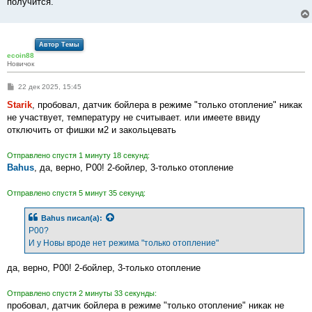
получится.
Автор Темы
ecoin88
Новичок
С
22 дек 2025, 15:45
о
о
Starik
, пробовал, датчик бойлера в режиме "только отопление" никак
б
не участвует, температуру не считывает. или имеете ввиду
щ
е
отключить от фишки м2 и закольцевать
н
и
е
Отправлено спустя 1 минуту 18 секунд:
Bahus
, да, верно, P00! 2-бойлер, 3-только отопление
Отправлено спустя 5 минут 35 секунд:
Bahus
писал(а):
P00?
И у Новы вроде нет режима "только отопление"
да, верно, P00! 2-бойлер, 3-только отопление
Отправлено спустя 2 минуты 33 секунды:
пробовал, датчик бойлера в режиме "только отопление" никак не