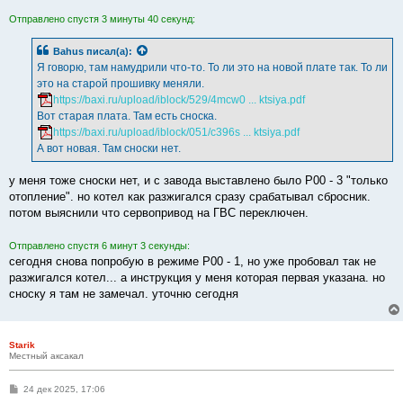
Отправлено спустя 3 минуты 40 секунд:
Bahus
писал(а):
Я говорю, там намудрили что-то. То ли это на новой плате так. То ли
это на старой прошивку меняли.
https://baxi.ru/upload/iblock/529/4mcw0 ... ktsiya.pdf
Вот старая плата. Там есть сноска.
https://baxi.ru/upload/iblock/051/c396s ... ktsiya.pdf
А вот новая. Там сноски нет.
у меня тоже сноски нет, и с завода выставлено было Р00 - 3 "только
отопление". но котел как разжигался сразу срабатывал сбросник.
потом выяснили что сервопривод на ГВС переключен.
Отправлено спустя 6 минут 3 секунды:
сегодня снова попробую в режиме Р00 - 1, но уже пробовал так не
разжигался котел... а инструкция у меня которая первая указана. но
сноску я там не замечал. уточню сегодня
Starik
Местный аксакал
С
24 дек 2025, 17:06
о