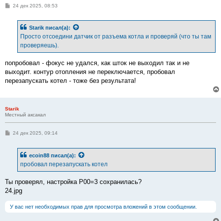
С
24 дек 2025, 08:53
о
о
б
Starik
писал(а):
щ
е
Просто отсоедини датчик от разъема котла и проверяй (что ты там
н
проверяешь).
и
е
попробовал - фокус не удался, как шток не выходил так и не
выходит. контур отопления не переключается, пробовал
перезапускать котел - тоже без результата!
Starik
Местный аксакал
С
24 дек 2025, 09:14
о
о
б
ecoin88
писал(а):
щ
е
пробовал перезапускать котел
н
и
е
Ты проверял, настройка Р00=3 сохранилась?
24.jpg
У вас нет необходимых прав для просмотра вложений в этом сообщении.