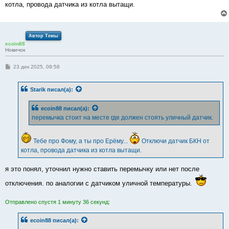
котла, провода датчика из котла вытащи.
Автор Темы
ecoin88
Новичок
С
23 дек 2025, 09:58
о
о
б
Starik
писал(а):
щ
е
н
ecoin88
писал(а):
и
е
перемычка стоит на месте где должен стоять уличный датчик.
Тебе про Фому, а ты про Ерёму...
Отключи датчик БКН от
котла, провода датчика из котла вытащи.
я это понял, уточнил нужно ставить перемычку или нет после
отключения. по аналогии с датчиком уличной температуры.
Отправлено спустя 1 минуту 36 секунд:
ecoin88
писал(а):