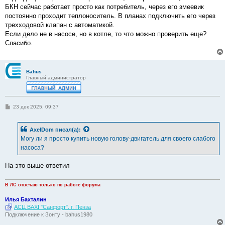
БКН сейчас работает просто как потребитель, через его змеевик
постоянно проходит теплоноситель. В планах подключить его через
трехходовой клапан с автоматикой.
Если дело не в насосе, но в котле, то что можно проверить еще?
Спасибо.
Bahus
Главный администратор
С
23 дек 2025, 09:37
о
о
б
AxelDom
писал(а):
щ
е
Могу ли я просто купить новую голову-двигатель для своего слабого
н
насоса?
и
е
На это выше ответил
В ЛС отвечаю только по работе форума
Илья Бахталин
АСЦ BAXI "Санфорт". г. Пенза
Подключение к Зонту - bahus1980