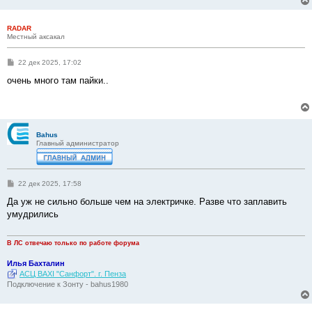
RADAR
Местный аксакал
С
22 дек 2025, 17:02
о
о
очень много там пайки..
б
щ
е
н
и
е
Bahus
Главный администратор
С
22 дек 2025, 17:58
о
о
Да уж не сильно больше чем на электричке. Разве что заплавить
б
умудрились
щ
е
н
и
В ЛС отвечаю только по работе форума
е
Илья Бахталин
АСЦ BAXI "Санфорт". г. Пенза
Подключение к Зонту - bahus1980