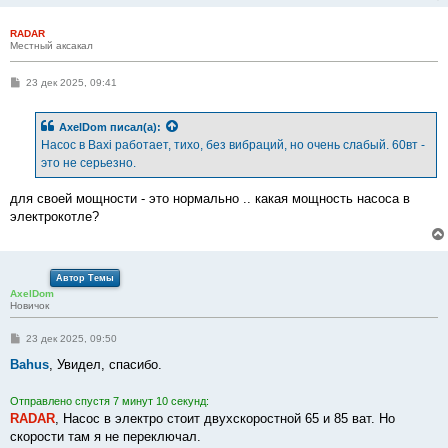
RADAR
Местный аксакал
С
23 дек 2025, 09:41
о
о
б
AxelDom
писал(а):
щ
е
Насос в Baxi работает, тихо, без вибраций, но очень слабый. 60вт -
н
это не серьезно.
и
е
для своей мощности - это нормально .. какая мощность насоса в
электрокотле?
Автор Темы
AxelDom
Новичок
С
23 дек 2025, 09:50
о
о
Bahus
, Увидел, спасибо.
б
щ
е
Отправлено спустя 7 минут 10 секунд:
н
RADAR
, Насос в электро стоит двухскоростной 65 и 85 ват. Но
и
е
скорости там я не переключал.