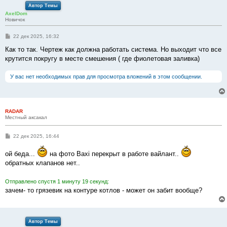
Автор Темы
AxelDom
Новичок
С
22 дек 2025, 16:32
о
о
Как то так. Чертеж как должна работать система. Но выходит что все
б
крутится покругу в месте смешения ( где фиолетовая заливка)
щ
е
н
У вас нет необходимых прав для просмотра вложений в этом сообщении.
и
е
RADAR
Местный аксакал
С
22 дек 2025, 16:44
о
о
ой беда...
на фото Baxi перекрыт в работе вайлант..
б
щ
обратных клапанов нет..
е
н
и
Отправлено спустя 1 минуту 19 секунд:
е
зачем- то грязевик на контуре котлов - может он забит вообще?
Автор Темы