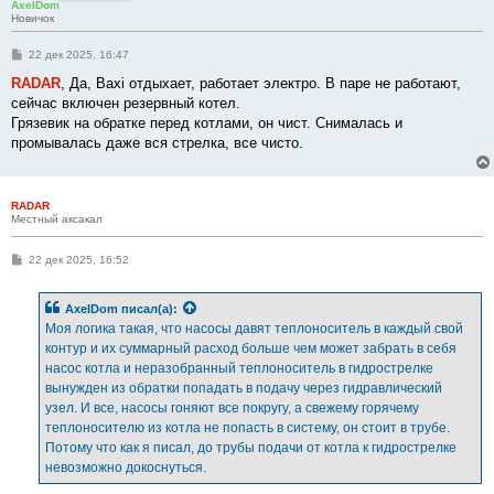
AxelDom
Новичок
С
22 дек 2025, 16:47
о
о
RADAR
, Да, Baxi отдыхает, работает электро. В паре не работают,
б
сейчас включен резервный котел.
щ
е
Грязевик на обратке перед котлами, он чист. Снималась и
н
промывалась даже вся стрелка, все чисто.
и
е
RADAR
Местный аксакал
С
22 дек 2025, 16:52
о
о
б
AxelDom
писал(а):
щ
е
Моя логика такая, что насосы давят теплоноситель в каждый свой
н
контур и их суммарный расход больше чем может забрать в себя
и
е
насос котла и неразобранный теплоноситель в гидрострелке
вынужден из обратки попадать в подачу через гидравлический
узел. И все, насосы гоняют все покругу, а свежему горячему
теплоносителю из котла не попасть в систему, он стоит в трубе.
Потому что как я писал, до трубы подачи от котла к гидрострелке
невозможно докоснуться.