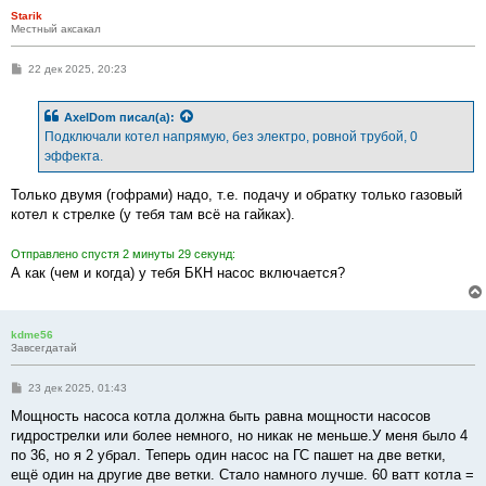
Starik
Местный аксакал
С
22 дек 2025, 20:23
о
о
б
AxelDom
писал(а):
щ
е
Подключали котел напрямую, без электро, ровной трубой, 0
н
эффекта.
и
е
Только двумя (гофрами) надо, т.е. подачу и обратку только газовый
котел к стрелке (у тебя там всё на гайках).
Отправлено спустя 2 минуты 29 секунд:
А как (чем и когда) у тебя БКН насос включается?
kdme56
Завсегдатай
С
23 дек 2025, 01:43
о
о
Мощность насоса котла должна быть равна мощности насосов
б
гидрострелки или более немного, но никак не меньше.У меня было 4
щ
е
по 36, но я 2 убрал. Теперь один насос на ГС пашет на две ветки,
н
ещё один на другие две ветки. Стало намного лучше. 60 ватт котла =
и