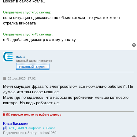
е
может в самом котле..
Отправлено спустя 36 секунд:
если ситуация одинаковая по обоим котлам - то участок котел-
стрелка виновата
Отправлено спустя 43 секунды:
я бы добавил диаметр к этому участку
Bahus
Главный администратор
С
22 дек 2025, 17:02
о
о
Меня смущает фраза "с электрокотлом всё нормально работает". Не
б
думаю что там насос мощнее.
щ
е
Мало где попадалось, что насосы потребителей меньше котлового
н
контура. Но ведь работает же.
и
е
В ЛС отвечаю только по работе форума
Илья Бахталин
АСЦ BAXI "Санфорт". г. Пенза
Подключение к Зонту - bahus1980