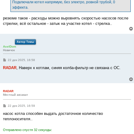
е
Подключали котел напрямую, без электро, ровной трубой, 0
н
эффекта.
и
е
резюме такое - расходы можно выровнять скоростью насосов после
стрелки, всё остальное - затык на участке котел - стрелка..
Автор Темы
AxelDom
Новичок
С
22 дек 2025, 16:58
о
о
RADAR
, Наверх к котлам, синяя колба-фильтр не связана с ОС.
б
щ
е
н
и
е
RADAR
Местный аксакал
С
22 дек 2025, 16:59
о
о
насос котла способен выдать достаточное количество
б
теплоносителя..
щ
е
н
Отправлено спустя 32 секунды:
и