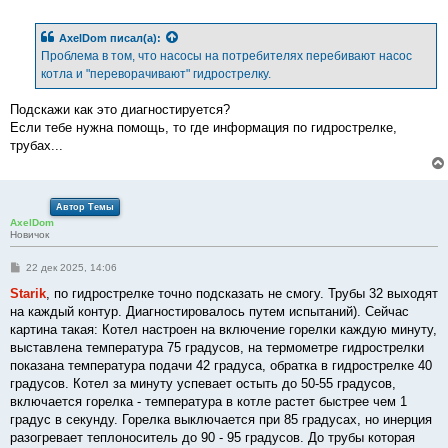
о
о
б
AxelDom
писал(а):
щ
е
Проблема в том, что насосы на потребителях перебивают насос
н
котла и "переворачивают" гидрострелку.
и
е
Подскажи как это диагностируется?
Если тебе нужна помощь, то где информация по гидрострелке,
трубах...
Автор Темы
AxelDom
Новичок
С
22 дек 2025, 14:06
о
о
Starik
, по гидрострелке точно подсказать не смогу. Трубы 32 выходят
б
на каждый контур. Диагностировалось путем испытаний). Сейчас
щ
е
картина такая: Котел настроен на включение горелки каждую минуту,
н
выставлена температура 75 градусов, на термометре гидрострелки
и
е
показана температура подачи 42 градуса, обратка в гидрострелке 40
градусов. Котел за минуту успевает остыть до 50-55 градусов,
включается горелка - температура в котле растет быстрее чем 1
градус в секунду. Горелка выключается при 85 градусах, но инерция
разогревает теплоноситель до 90 - 95 градусов. До трубы которая