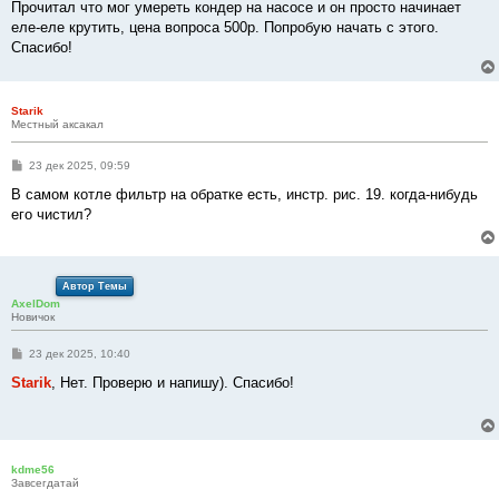
Прочитал что мог умереть кондер на насосе и он просто начинает
еле-еле крутить, цена вопроса 500р. Попробую начать с этого.
Спасибо!
Starik
Местный аксакал
С
23 дек 2025, 09:59
о
о
В самом котле фильтр на обратке есть, инстр. рис. 19. когда-нибудь
б
его чистил?
щ
е
н
и
е
Автор Темы
AxelDom
Новичок
С
23 дек 2025, 10:40
о
о
Starik
, Нет. Проверю и напишу). Спасибо!
б
щ
е
н
и
е
kdme56
Завсегдатай