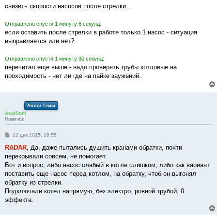
снизить скорости насосов после стрелки..
Отправлено спустя 1 минуту 6 секунд:
если оставить после стрелки в работе только 1 насос - ситуация
выправляется или нет?
Отправлено спустя 1 минуту 30 секунд:
перечитал еще выше - надо проверять трубы котловые на
проходимость - нет ли где на пайке заужений..
Автор Темы
AxelDom
Новичок
С
22 дек 2025, 16:55
о
о
RADAR
, Да, даже пытались душить кранами обратки, почти
б
перекрывали совсем, не помогает.
щ
е
Вот и вопрос, либо насос слабый в котле слишком, либо как вариант
н
поставить еще насос перед котлом, на обратку, чтоб он выгонял
и
е
обратку из стрелки.
Подключали котел напрямую, без электро, ровной трубой, 0
эффекта.