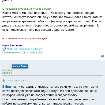
давит?
н
и
е
Отправлено спустя 2 минуты 41 секунду:
Насос можно мощнее поставить. На борту у вас пятёрка, вроде
(кстати, он трёхскоростной, по умолчанию максималка стоит). Только
направление вращения соблюсти (на морде стрелочка стоит). И ещё
диаметр крыльчатки. Теоретически можно восьмёрку вкорячить. Но
есть подозрение что у вас засада в другом месте.
В ЛС отвечаю только по работе форума
Илья Бахталин
АСЦ BAXI "Санфорт". г. Пенза
Подключение к Зонту - bahus1980
Автор Темы
AxelDom
Новичок
С
22 дек 2025, 15:02
о
о
Bahus
, если оставить открытым только один контур, то кипяток из
б
котла проходит через этот один контур. Но при добавлении новых
щ
е
контуров котел уже не подает тепло в гидрострелку.
н
При отключенных потребителях не пробовал, но думаю что просто
и
е
пойдет по короткому кругу: котел - гидрострелка - котел.