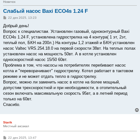
Новичок
Слабый насос Baxi ECO4s 1.24 F
С
22 дек 2025, 13:23
о
о
Добрый день!
б
Вопрос к специалистам. Установлен газовый, одноконтурный Baxi
щ
е
ECO4s 1.24 F, установлена гидрострелка на 4 контура( 1 эт, 2эт,
н
теплый пол, БКН на 200л.) На контуры 1,2 этажей и БКН установлен
и
е
насос Valtec VRS.254.18.0 на первой скорости 38вт. На теплых полах
установлен насос на мощность 50вт. А в котле установлен
односкоростной насос 15/50 60вт.
Проблема в том, что насосы на потребителях перебивают насос
котла и "переворачивают" гидрострелку. Котел работает в тактовом
режиме и не может отдать тепло в гидрострелку.
Вопрос, можно ли заменить насос в котле на более мощный,
допустим трехскоростной и при необходимости, в отопительный
сезон включать максимальную скорость 95вт, а в летний период
только на 60вт.
Спасибо.
Starik
Местный аксакал
С
22 дек 2025, 13:47