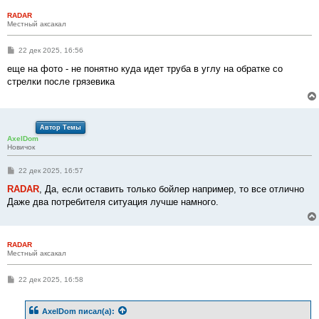
RADAR
Местный аксакал
С
22 дек 2025, 16:56
о
о
еще на фото - не понятно куда идет труба в углу на обратке со
б
стрелки после грязевика
щ
е
н
и
е
Автор Темы
AxelDom
Новичок
С
22 дек 2025, 16:57
о
о
RADAR
, Да, если оставить только бойлер например, то все отлично
б
Даже два потребителя ситуация лучше намного.
щ
е
н
и
е
RADAR
Местный аксакал
С
22 дек 2025, 16:58
о
о
б
AxelDom
писал(а):
щ