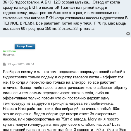
е
36+36 гидрострелки. А БКН 12О особая музыка....Отвод от котла
сразу на вход БКН, а выход БКН загнал на прямой вход в
гидрострелку, вода греется быстрее это раз, и в межсезонье нет
тактования при нагреве БКН когда отключены насосы гидрострелки В
ТЁПЛОЕ ВРЕМЯ. Всё работает. Котёл как у тебя. T 70 гр, мах мощь
выставил 60 проц, дом 150 кв. 2 этажа.23 гр тепла.
Автор Темы
AxelDom
Новичок
С
23 дек 2025, 09:34
о
о
Разбирал связку с эл. котлом, подключал напрямую новой пайкой к
б
гидрострелке только подачу и обратку газового котла - эффект тот
щ
е
же. Но когда я переключаю только на электро, то все работает
н
отлично. Вывод: либо насос в электрическом котле забирает обратку
и
е
сильнее и тем самым передавливает поток в себя, либо он
эффективнее только потому что он постоянно держит одну
температуру из за другого принципа нагрева теплообменника.
Насос в Baxi работает, тихо, без вибраций, но очень слабый. 60вт -
это не серьезно. Видел сборки где внутри стоят 3х скоростные
насосы, или односкоростные но 75вт с завода. Могу ли я просто
купить новую голову-двигатель для своего слабого насоса? Есть
подходящий вариант на маркетплейсе, 3 скорости - 50вт, 75вт и 95вт.