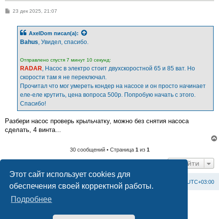
С
23 дек 2025, 21:07
о
о
б
AxelDom
писал(а):
щ
е
Bahus
, Увидел, спасибо.
н
и
е
Отправлено спустя 7 минут 10 секунд:
RADAR
, Насос в электро стоит двухскоростной 65 и 85 ват. Но
скорости там я не переключал.
Прочитал что мог умереть кондер на насосе и он просто начинает
еле-еле крутить, цена вопроса 500р. Попробую начать с этого.
Спасибо!
Разбери насос проверь крыльчатку, можно без снятия насоса
сделать, 4 винта...
30 сообщений • Страница
1
из
1
Перейти
Этот сайт использует cookies для
Список форумов
С
в
я
з
а
т
ь
с
я
с
а
д
м
и
н
и
с
т
р
а
ц
и
е
й
Часовой пояс:
UTC+03:00
обеспечения своей корректной работы.
Подробнее
Создано на основе
phpBB
® Forum Software © phpBB Limited
Официальный сайт BAXI в России
Конфиденциальность
|
Правила