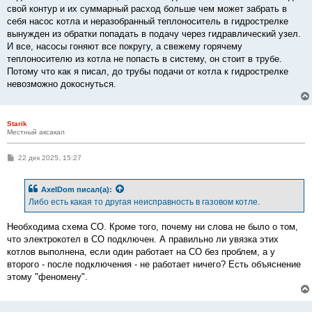
е
свой контур и их суммарный расход больше чем может забрать в
н
себя насос котла и неразобранный теплоноситель в гидрострелке
и
е
вынужден из обратки попадать в подачу через гидравлический узел.
И все, насосы гоняют все покругу, а свежему горячему
теплоносителю из котла не попасть в систему, он стоит в трубе.
Потому что как я писал, до трубы подачи от котла к гидрострелке
невозможно докоснуться.
Starik
Местный аксакал
С
22 дек 2025, 15:27
о
о
б
AxelDom
писал(а):
щ
е
Либо есть какая то другая неисправность в газовом котле.
н
и
е
Необходима схема СО. Кроме того, почему ни слова не было о том,
что электрокотел в СО подключен. А правильно ли увязка этих
котлов выполнена, если один работает на СО без проблем, а у
второго - после подключения - не работает ничего? Есть объяснение
этому "феномену".