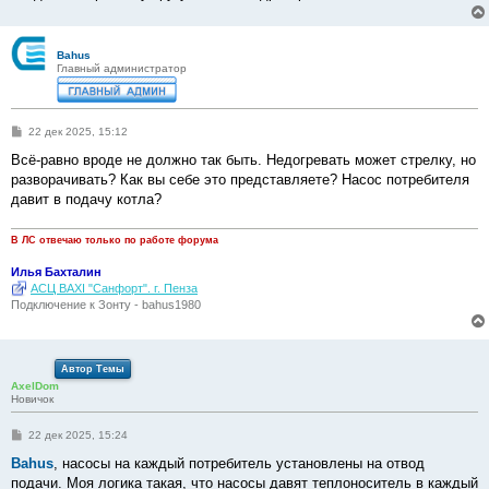
Bahus
Главный администратор
С
22 дек 2025, 15:12
о
о
Всё-равно вроде не должно так быть. Недогревать может стрелку, но
б
разворачивать? Как вы себе это представляете? Насос потребителя
щ
е
давит в подачу котла?
н
и
е
В ЛС отвечаю только по работе форума
Илья Бахталин
АСЦ BAXI "Санфорт". г. Пенза
Подключение к Зонту - bahus1980
Автор Темы
AxelDom
Новичок
С
22 дек 2025, 15:24
о
о
Bahus
, насосы на каждый потребитель установлены на отвод
б
подачи. Моя логика такая, что насосы давят теплоноситель в каждый
щ