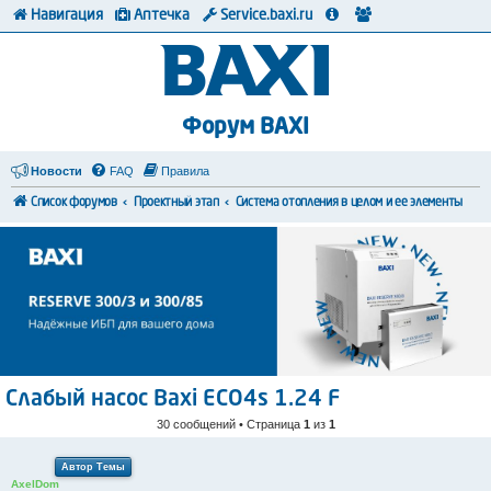
Навигация
Аптечка
Service.baxi.ru
Форум BAXI
Новости
FAQ
Правила
Список форумов
Проектный этап
Система отопления в целом и ее элементы
Слабый насос Baxi ECO4s 1.24 F
30 сообщений • Страница
1
из
1
Автор Темы
AxelDom