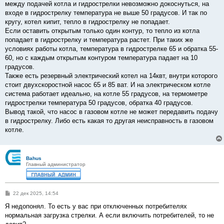
между подачей котла и гидрострелки невозможно докоснуться, на
входе в гидрострелку температура не выше 50 градусов. И так по
кругу, котел кипит, тепло в гидрострелку не попадает.
Если оставить открытым только один контур, то тепло из котла
попадает в гидрострелку и температура растет. При таких же
условиях работы котла, температура в гидрострелке 65 и обратка 55-
60, но с каждым открытым контуром температура падает на 10
градусов.
Также есть резервный электрический котел на 14квт, внутри которого
стоит двухскоростной насос 65 и 85 ват. И на электрическом котле
система работает идеально, на котле 55 градусов, на термометре
гидрострелки температура 50 градусов, обратка 40 градусов.
Вывод такой, что насос в газовом котле не может передавить подачу
в гидрострелку. Либо есть какая то другая неисправность в газовом
котле.
Bahus
Главный администратор
С
22 дек 2025, 14:54
о
о
Я недопонял. То есть у вас при отключенных потребителях
б
нормальная загрузка стрелки. А если включить потребителей, то не
щ
е