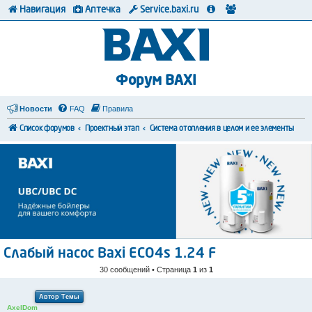
Навигация
Аптечка
Service.baxi.ru
Форум BAXI
Новости
FAQ
Правила
Список форумов
Проектный этап
Система отопления в целом и ее элементы
Слабый насос Baxi ECO4s 1.24 F
30 сообщений • Страница
1
из
1
Автор Темы
AxelDom