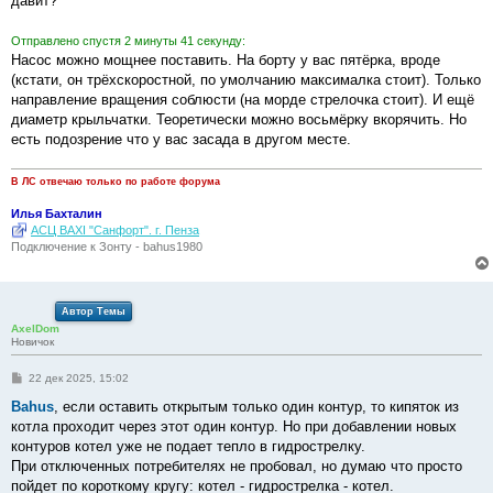
давит?
н
и
е
Отправлено спустя 2 минуты 41 секунду:
Насос можно мощнее поставить. На борту у вас пятёрка, вроде
(кстати, он трёхскоростной, по умолчанию максималка стоит). Только
направление вращения соблюсти (на морде стрелочка стоит). И ещё
диаметр крыльчатки. Теоретически можно восьмёрку вкорячить. Но
есть подозрение что у вас засада в другом месте.
В ЛС отвечаю только по работе форума
Илья Бахталин
АСЦ BAXI "Санфорт". г. Пенза
Подключение к Зонту - bahus1980
Автор Темы
AxelDom
Новичок
С
22 дек 2025, 15:02
о
о
Bahus
, если оставить открытым только один контур, то кипяток из
б
котла проходит через этот один контур. Но при добавлении новых
щ
е
контуров котел уже не подает тепло в гидрострелку.
н
При отключенных потребителях не пробовал, но думаю что просто
и
е
пойдет по короткому кругу: котел - гидрострелка - котел.