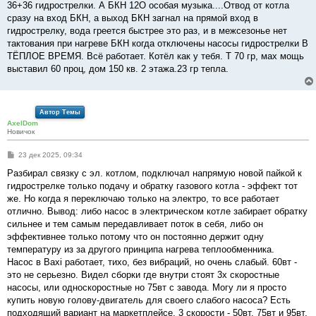
е
36+36 гидрострелки. А БКН 12О особая музыка....Отвод от котла
сразу на вход БКН, а выход БКН загнал на прямой вход в
гидрострелку, вода греется быстрее это раз, и в межсезонье нет
тактования при нагреве БКН когда отключены насосы гидрострелки В
ТЁПЛОЕ ВРЕМЯ. Всё работает. Котёл как у тебя. T 70 гр, мах мощь
выставил 60 проц, дом 150 кв. 2 этажа.23 гр тепла.
Автор Темы
AxelDom
Новичок
С
23 дек 2025, 09:34
о
о
Разбирал связку с эл. котлом, подключал напрямую новой пайкой к
б
гидрострелке только подачу и обратку газового котла - эффект тот
щ
е
же. Но когда я переключаю только на электро, то все работает
н
отлично. Вывод: либо насос в электрическом котле забирает обратку
и
е
сильнее и тем самым передавливает поток в себя, либо он
эффективнее только потому что он постоянно держит одну
температуру из за другого принципа нагрева теплообменника.
Насос в Baxi работает, тихо, без вибраций, но очень слабый. 60вт -
это не серьезно. Видел сборки где внутри стоят 3х скоростные
насосы, или односкоростные но 75вт с завода. Могу ли я просто
купить новую голову-двигатель для своего слабого насоса? Есть
подходящий вариант на маркетплейсе, 3 скорости - 50вт, 75вт и 95вт.