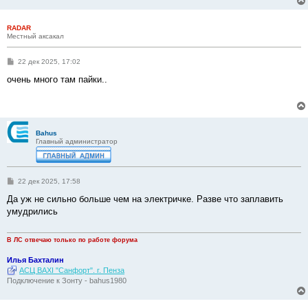
RADAR
Местный аксакал
С
22 дек 2025, 17:02
о
о
очень много там пайки..
б
щ
е
н
и
е
Bahus
Главный администратор
С
22 дек 2025, 17:58
о
о
Да уж не сильно больше чем на электричке. Разве что заплавить
б
умудрились
щ
е
н
и
В ЛС отвечаю только по работе форума
е
Илья Бахталин
АСЦ BAXI "Санфорт". г. Пенза
Подключение к Зонту - bahus1980