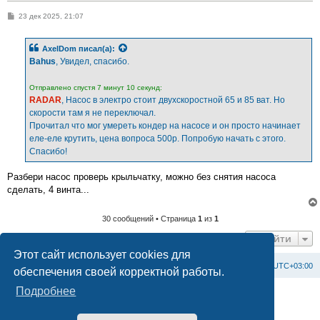
С
23 дек 2025, 21:07
о
о
б
AxelDom
писал(а):
щ
е
Bahus
, Увидел, спасибо.
н
и
е
Отправлено спустя 7 минут 10 секунд:
RADAR
, Насос в электро стоит двухскоростной 65 и 85 ват. Но
скорости там я не переключал.
Прочитал что мог умереть кондер на насосе и он просто начинает
еле-еле крутить, цена вопроса 500р. Попробую начать с этого.
Спасибо!
Разбери насос проверь крыльчатку, можно без снятия насоса
сделать, 4 винта...
30 сообщений • Страница
1
из
1
Перейти
Этот сайт использует cookies для
Список форумов
С
в
я
з
а
т
ь
с
я
с
а
д
м
и
н
и
с
т
р
а
ц
и
е
й
Часовой пояс:
UTC+03:00
обеспечения своей корректной работы.
Подробнее
Создано на основе
phpBB
® Forum Software © phpBB Limited
Официальный сайт BAXI в России
Конфиденциальность
|
Правила