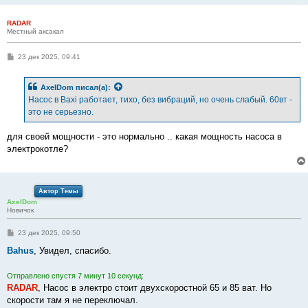
RADAR
Местный аксакал
С
23 дек 2025, 09:41
о
о
б
AxelDom
писал(а):
щ
е
Насос в Baxi работает, тихо, без вибраций, но очень слабый. 60вт -
н
это не серьезно.
и
е
для своей мощности - это нормально .. какая мощность насоса в
электрокотле?
Автор Темы
AxelDom
Новичок
С
23 дек 2025, 09:50
о
о
Bahus
, Увидел, спасибо.
б
щ
е
Отправлено спустя 7 минут 10 секунд:
н
RADAR
, Насос в электро стоит двухскоростной 65 и 85 ват. Но
и
е
скорости там я не переключал.