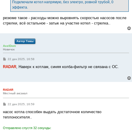
е
Подключали котел напрямую, без электро, ровной трубой, 0
н
эффекта.
и
е
резюме такое - расходы можно выровнять скоростью насосов после
стрелки, всё остальное - затык на участке котел - стрелка..
Автор Темы
AxelDom
Новичок
С
22 дек 2025, 16:58
о
о
RADAR
, Наверх к котлам, синяя колба-фильтр не связана с ОС.
б
щ
е
н
и
е
RADAR
Местный аксакал
С
22 дек 2025, 16:59
о
о
насос котла способен выдать достаточное количество
б
теплоносителя..
щ
е
н
Отправлено спустя 32 секунды:
и