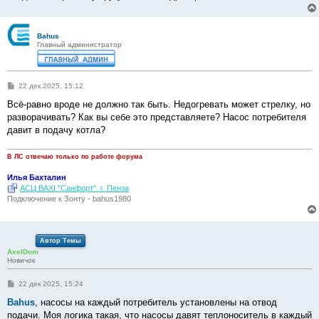
Bahus
Главный администратор
С
22 дек 2025, 15:12
о
о
Всё-равно вроде не должно так быть. Недогревать может стрелку, но
б
разворачивать? Как вы себе это представляете? Насос потребителя
щ
е
давит в подачу котла?
н
и
е
В ЛС отвечаю только по работе форума
Илья Бахталин
АСЦ BAXI "Санфорт". г. Пенза
Подключение к Зонту - bahus1980
Автор Темы
AxelDom
Новичок
С
22 дек 2025, 15:24
о
о
Bahus
, насосы на каждый потребитель установлены на отвод
б
подачи. Моя логика такая, что насосы давят теплоноситель в каждый
щ