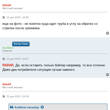
RADAR
Местный аксакал
С
22 дек 2025, 16:56
о
о
еще на фото - не понятно куда идет труба в углу на обратке со
б
стрелки после грязевика
щ
е
н
и
е
Автор Темы
AxelDom
Новичок
С
22 дек 2025, 16:57
о
о
RADAR
, Да, если оставить только бойлер например, то все отлично
б
Даже два потребителя ситуация лучше намного.
щ
е
н
и
е
RADAR
Местный аксакал
С
22 дек 2025, 16:58
о
о
б
AxelDom
писал(а):
щ