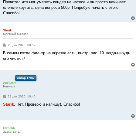
Прочитал что мог умереть кондер на насосе и он просто начинает
еле-еле крутить, цена вопроса 500р. Попробую начать с этого.
Спасибо!
Starik
Местный аксакал
С
23 дек 2025, 09:59
о
о
В самом котле фильтр на обратке есть, инстр. рис. 19. когда-нибудь
б
его чистил?
щ
е
н
и
е
Автор Темы
AxelDom
Новичок
С
23 дек 2025, 10:40
о
о
Starik
, Нет. Проверю и напишу). Спасибо!
б
щ
е
н
и
е
kdme56
Завсегдатай