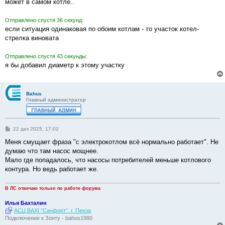
е
может в самом котле..
Отправлено спустя 36 секунд:
если ситуация одинаковая по обоим котлам - то участок котел-
стрелка виновата
Отправлено спустя 43 секунды:
я бы добавил диаметр к этому участку
Bahus
Главный администратор
С
22 дек 2025, 17:02
о
о
Меня смущает фраза "с электрокотлом всё нормально работает". Не
б
думаю что там насос мощнее.
щ
е
Мало где попадалось, что насосы потребителей меньше котлового
н
контура. Но ведь работает же.
и
е
В ЛС отвечаю только по работе форума
Илья Бахталин
АСЦ BAXI "Санфорт". г. Пенза
Подключение к Зонту - bahus1980