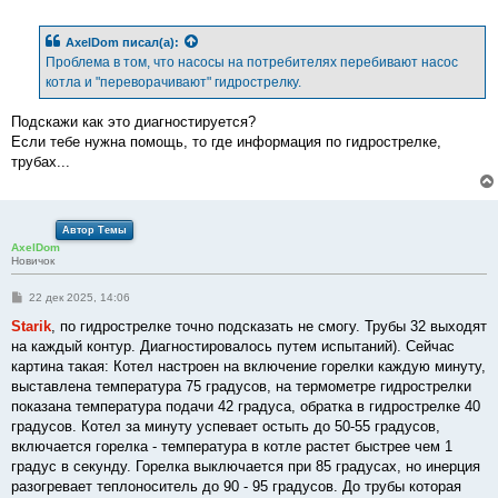
о
о
б
AxelDom
писал(а):
щ
е
Проблема в том, что насосы на потребителях перебивают насос
н
котла и "переворачивают" гидрострелку.
и
е
Подскажи как это диагностируется?
Если тебе нужна помощь, то где информация по гидрострелке,
трубах...
Автор Темы
AxelDom
Новичок
С
22 дек 2025, 14:06
о
о
Starik
, по гидрострелке точно подсказать не смогу. Трубы 32 выходят
б
на каждый контур. Диагностировалось путем испытаний). Сейчас
щ
е
картина такая: Котел настроен на включение горелки каждую минуту,
н
выставлена температура 75 градусов, на термометре гидрострелки
и
е
показана температура подачи 42 градуса, обратка в гидрострелке 40
градусов. Котел за минуту успевает остыть до 50-55 градусов,
включается горелка - температура в котле растет быстрее чем 1
градус в секунду. Горелка выключается при 85 градусах, но инерция
разогревает теплоноситель до 90 - 95 градусов. До трубы которая