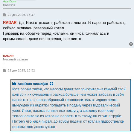
AxelDom
Новичок
С
22 дек 2025, 16:47
о
о
RADAR
, Да, Baxi отдыхает, работает электро. В паре не работают,
б
сейчас включен резервный котел.
щ
е
Грязевик на обратке перед котлами, он чист. Снималась и
н
промывалась даже вся стрелка, все чисто.
и
е
RADAR
Местный аксакал
С
22 дек 2025, 16:52
о
о
б
AxelDom
писал(а):
щ
е
Моя логика такая, что насосы давят теплоноситель в каждый свой
н
контур и их суммарный расход больше чем может забрать в себя
и
е
насос котла и неразобранный теплоноситель в гидрострелке
вынужден из обратки попадать в подачу через гидравлический
узел. И все, насосы гоняют все покругу, а свежему горячему
теплоносителю из котла не попасть в систему, он стоит в трубе.
Потому что как я писал, до трубы подачи от котла к гидрострелке
невозможно докоснуться.