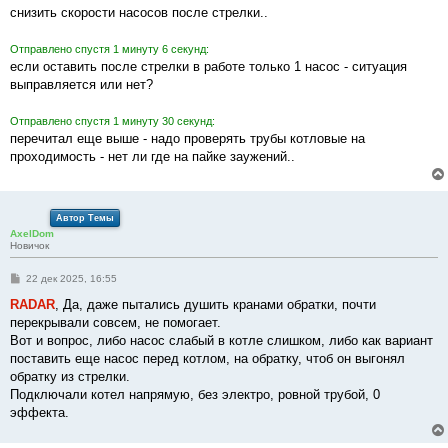
снизить скорости насосов после стрелки..
Отправлено спустя 1 минуту 6 секунд:
если оставить после стрелки в работе только 1 насос - ситуация
выправляется или нет?
Отправлено спустя 1 минуту 30 секунд:
перечитал еще выше - надо проверять трубы котловые на
проходимость - нет ли где на пайке заужений..
Автор Темы
AxelDom
Новичок
С
22 дек 2025, 16:55
о
о
RADAR
, Да, даже пытались душить кранами обратки, почти
б
перекрывали совсем, не помогает.
щ
е
Вот и вопрос, либо насос слабый в котле слишком, либо как вариант
н
поставить еще насос перед котлом, на обратку, чтоб он выгонял
и
е
обратку из стрелки.
Подключали котел напрямую, без электро, ровной трубой, 0
эффекта.