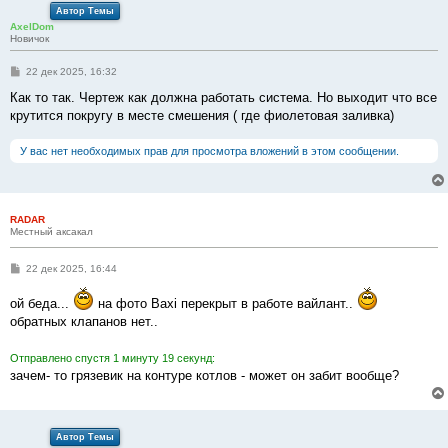
Автор Темы
AxelDom
Новичок
С
22 дек 2025, 16:32
о
о
Как то так. Чертеж как должна работать система. Но выходит что все
б
крутится покругу в месте смешения ( где фиолетовая заливка)
щ
е
н
У вас нет необходимых прав для просмотра вложений в этом сообщении.
и
е
RADAR
Местный аксакал
С
22 дек 2025, 16:44
о
о
ой беда...
на фото Baxi перекрыт в работе вайлант..
б
щ
обратных клапанов нет..
е
н
и
Отправлено спустя 1 минуту 19 секунд:
е
зачем- то грязевик на контуре котлов - может он забит вообще?
Автор Темы