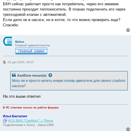
БКН сейчас работает просто как потребитель, через его змеевик
постоянно проходит теплоноситель. В планах подключить его через
трехходовой клапан с автоматикой.
Если дело не в насосе, но в котле, то что можно проверить еще?
Спасибо.
Bahus
Главный администратор
С
23 дек 2025, 09:37
о
о
б
AxelDom
писал(а):
щ
е
Могу ли я просто купить новую голову-двигатель для своего слабого
н
насоса?
и
е
На это выше ответил
В ЛС отвечаю только по работе форума
Илья Бахталин
АСЦ BAXI "Санфорт". г. Пенза
Подключение к Зонту - bahus1980