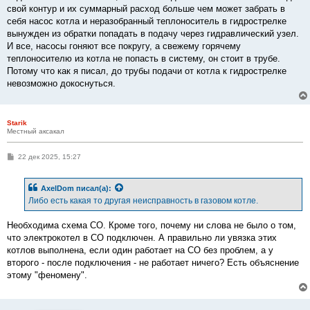
е
свой контур и их суммарный расход больше чем может забрать в
н
себя насос котла и неразобранный теплоноситель в гидрострелке
и
е
вынужден из обратки попадать в подачу через гидравлический узел.
И все, насосы гоняют все покругу, а свежему горячему
теплоносителю из котла не попасть в систему, он стоит в трубе.
Потому что как я писал, до трубы подачи от котла к гидрострелке
невозможно докоснуться.
Starik
Местный аксакал
С
22 дек 2025, 15:27
о
о
б
AxelDom
писал(а):
щ
е
Либо есть какая то другая неисправность в газовом котле.
н
и
е
Необходима схема СО. Кроме того, почему ни слова не было о том,
что электрокотел в СО подключен. А правильно ли увязка этих
котлов выполнена, если один работает на СО без проблем, а у
второго - после подключения - не работает ничего? Есть объяснение
этому "феномену".