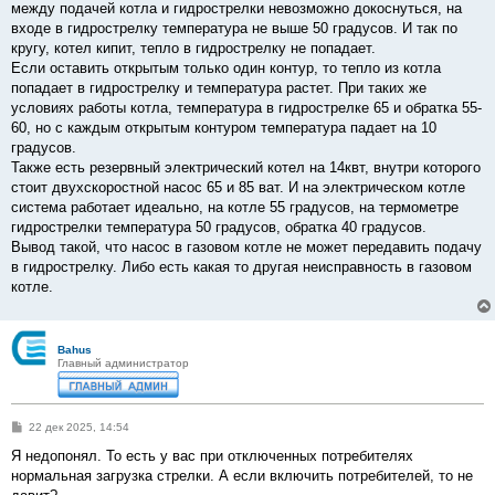
между подачей котла и гидрострелки невозможно докоснуться, на
входе в гидрострелку температура не выше 50 градусов. И так по
кругу, котел кипит, тепло в гидрострелку не попадает.
Если оставить открытым только один контур, то тепло из котла
попадает в гидрострелку и температура растет. При таких же
условиях работы котла, температура в гидрострелке 65 и обратка 55-
60, но с каждым открытым контуром температура падает на 10
градусов.
Также есть резервный электрический котел на 14квт, внутри которого
стоит двухскоростной насос 65 и 85 ват. И на электрическом котле
система работает идеально, на котле 55 градусов, на термометре
гидрострелки температура 50 градусов, обратка 40 градусов.
Вывод такой, что насос в газовом котле не может передавить подачу
в гидрострелку. Либо есть какая то другая неисправность в газовом
котле.
Bahus
Главный администратор
С
22 дек 2025, 14:54
о
о
Я недопонял. То есть у вас при отключенных потребителях
б
нормальная загрузка стрелки. А если включить потребителей, то не
щ
е