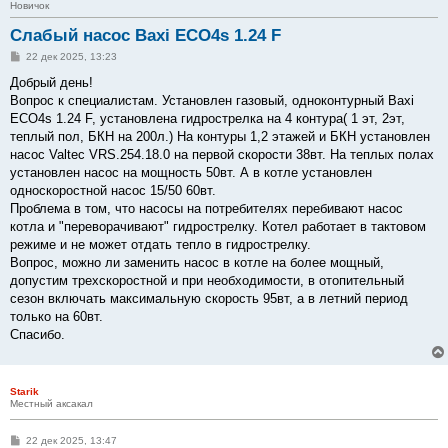
Новичок
Слабый насос Baxi ECO4s 1.24 F
С
22 дек 2025, 13:23
о
о
Добрый день!
б
Вопрос к специалистам. Установлен газовый, одноконтурный Baxi
щ
е
ECO4s 1.24 F, установлена гидрострелка на 4 контура( 1 эт, 2эт,
н
теплый пол, БКН на 200л.) На контуры 1,2 этажей и БКН установлен
и
е
насос Valtec VRS.254.18.0 на первой скорости 38вт. На теплых полах
установлен насос на мощность 50вт. А в котле установлен
односкоростной насос 15/50 60вт.
Проблема в том, что насосы на потребителях перебивают насос
котла и "переворачивают" гидрострелку. Котел работает в тактовом
режиме и не может отдать тепло в гидрострелку.
Вопрос, можно ли заменить насос в котле на более мощный,
допустим трехскоростной и при необходимости, в отопительный
сезон включать максимальную скорость 95вт, а в летний период
только на 60вт.
Спасибо.
Starik
Местный аксакал
С
22 дек 2025, 13:47