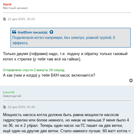
Starik
Местный аксакал
С
22 дек 2025, 20:23
о
о
б
AxelDom
писал(а):
щ
е
Подключали котел напрямую, без электро, ровной трубой, 0
н
эффекта.
и
е
Только двумя (гофрами) надо, т.е. подачу и обратку только газовый
котел к стрелке (у тебя там всё на гайках).
Отправлено спустя 2 минуты 29 секунд:
А как (чем и когда) у тебя БКН насос включается?
kdme56
Завсегдатай
С
23 дек 2025, 01:43
о
о
Мощность насоса котла должна быть равна мощности насосов
б
гидрострелки или более немного, но никак не меньше.У меня было 4
щ
е
по 36, но я 2 убрал. Теперь один насос на ГС пашет на две ветки,
н
ещё один на другие две ветки. Стало намного лучше. 60 ватт котла =
и