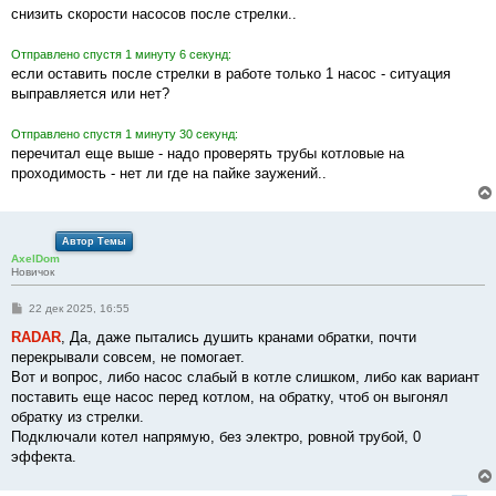
снизить скорости насосов после стрелки..
Отправлено спустя 1 минуту 6 секунд:
если оставить после стрелки в работе только 1 насос - ситуация
выправляется или нет?
Отправлено спустя 1 минуту 30 секунд:
перечитал еще выше - надо проверять трубы котловые на
проходимость - нет ли где на пайке заужений..
Автор Темы
AxelDom
Новичок
С
22 дек 2025, 16:55
о
о
RADAR
, Да, даже пытались душить кранами обратки, почти
б
перекрывали совсем, не помогает.
щ
е
Вот и вопрос, либо насос слабый в котле слишком, либо как вариант
н
поставить еще насос перед котлом, на обратку, чтоб он выгонял
и
е
обратку из стрелки.
Подключали котел напрямую, без электро, ровной трубой, 0
эффекта.