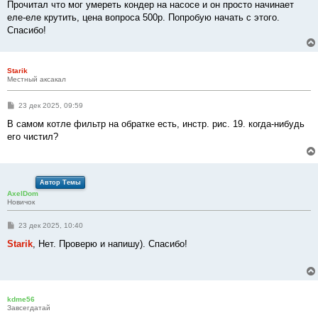
Прочитал что мог умереть кондер на насосе и он просто начинает
еле-еле крутить, цена вопроса 500р. Попробую начать с этого.
Спасибо!
Starik
Местный аксакал
С
23 дек 2025, 09:59
о
о
В самом котле фильтр на обратке есть, инстр. рис. 19. когда-нибудь
б
его чистил?
щ
е
н
и
е
Автор Темы
AxelDom
Новичок
С
23 дек 2025, 10:40
о
о
Starik
, Нет. Проверю и напишу). Спасибо!
б
щ
е
н
и
е
kdme56
Завсегдатай