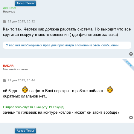
Автор Темы
AxelDom
Новичок
С
22 дек 2025, 16:32
о
о
Как то так. Чертеж как должна работать система. Но выходит что все
б
крутится покругу в месте смешения ( где фиолетовая заливка)
щ
е
н
У вас нет необходимых прав для просмотра вложений в этом сообщении.
и
е
RADAR
Местный аксакал
С
22 дек 2025, 16:44
о
о
ой беда...
на фото Baxi перекрыт в работе вайлант..
б
щ
обратных клапанов нет..
е
н
и
Отправлено спустя 1 минуту 19 секунд:
е
зачем- то грязевик на контуре котлов - может он забит вообще?
Автор Темы