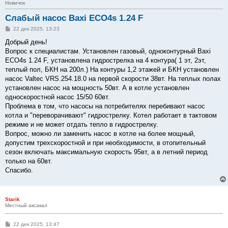
Новичок
Слабый насос Baxi ECO4s 1.24 F
С
22 дек 2025, 13:23
о
о
Добрый день!
б
Вопрос к специалистам. Установлен газовый, одноконтурный Baxi
щ
е
ECO4s 1.24 F, установлена гидрострелка на 4 контура( 1 эт, 2эт,
н
теплый пол, БКН на 200л.) На контуры 1,2 этажей и БКН установлен
и
е
насос Valtec VRS.254.18.0 на первой скорости 38вт. На теплых полах
установлен насос на мощность 50вт. А в котле установлен
односкоростной насос 15/50 60вт.
Проблема в том, что насосы на потребителях перебивают насос
котла и "переворачивают" гидрострелку. Котел работает в тактовом
режиме и не может отдать тепло в гидрострелку.
Вопрос, можно ли заменить насос в котле на более мощный,
допустим трехскоростной и при необходимости, в отопительный
сезон включать максимальную скорость 95вт, а в летний период
только на 60вт.
Спасибо.
Starik
Местный аксакал
С
22 дек 2025, 13:47