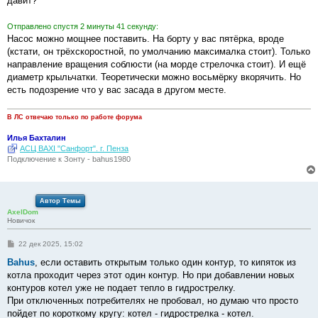
давит?
н
и
е
Отправлено спустя 2 минуты 41 секунду:
Насос можно мощнее поставить. На борту у вас пятёрка, вроде
(кстати, он трёхскоростной, по умолчанию максималка стоит). Только
направление вращения соблюсти (на морде стрелочка стоит). И ещё
диаметр крыльчатки. Теоретически можно восьмёрку вкорячить. Но
есть подозрение что у вас засада в другом месте.
В ЛС отвечаю только по работе форума
Илья Бахталин
АСЦ BAXI "Санфорт". г. Пенза
Подключение к Зонту - bahus1980
Автор Темы
AxelDom
Новичок
С
22 дек 2025, 15:02
о
о
Bahus
, если оставить открытым только один контур, то кипяток из
б
котла проходит через этот один контур. Но при добавлении новых
щ
е
контуров котел уже не подает тепло в гидрострелку.
н
При отключенных потребителях не пробовал, но думаю что просто
и
е
пойдет по короткому кругу: котел - гидрострелка - котел.