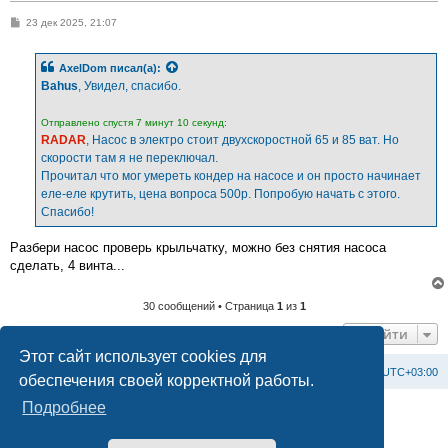
С
23 дек 2025, 21:07
о
о
б
AxelDom
писал(а):
щ
е
Bahus
, Увидел, спасибо.
н
и
е
Отправлено спустя 7 минут 10 секунд:
RADAR
, Насос в электро стоит двухскоростной 65 и 85 ват. Но
скорости там я не переключал.
Прочитал что мог умереть кондер на насосе и он просто начинает
еле-еле крутить, цена вопроса 500р. Попробую начать с этого.
Спасибо!
Разбери насос проверь крыльчатку, можно без снятия насоса
сделать, 4 винта...
30 сообщений • Страница
1
из
1
Перейти
Этот сайт использует cookies для
Список форумов
С
в
я
з
а
т
ь
с
я
с
а
д
м
и
н
и
с
т
р
а
ц
и
е
й
Часовой пояс:
UTC+03:00
обеспечения своей корректной работы.
Подробнее
Создано на основе
phpBB
® Forum Software © phpBB Limited
Официальный сайт BAXI в России
Конфиденциальность
|
Правила