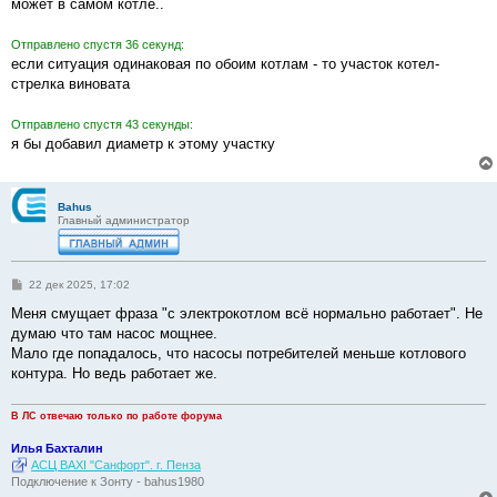
е
может в самом котле..
Отправлено спустя 36 секунд:
если ситуация одинаковая по обоим котлам - то участок котел-
стрелка виновата
Отправлено спустя 43 секунды:
я бы добавил диаметр к этому участку
Bahus
Главный администратор
С
22 дек 2025, 17:02
о
о
Меня смущает фраза "с электрокотлом всё нормально работает". Не
б
думаю что там насос мощнее.
щ
е
Мало где попадалось, что насосы потребителей меньше котлового
н
контура. Но ведь работает же.
и
е
В ЛС отвечаю только по работе форума
Илья Бахталин
АСЦ BAXI "Санфорт". г. Пенза
Подключение к Зонту - bahus1980