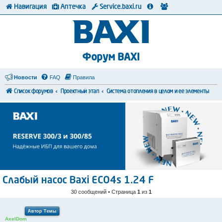
Навигация
Аптечка
Service.baxi.ru
Форум BAXI
Новости
FAQ
Правила
Список форумов
Проектный этап
Система отопления в целом и ее элементы
Слабый насос Baxi ECO4s 1.24 F
30 сообщений • Страница
1
из
1
Автор Темы
AxelDom