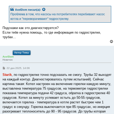
о
о
б
AxelDom
писал(а):
щ
е
Проблема в том, что насосы на потребителях перебивают насос
н
котла и "переворачивают" гидрострелку.
и
е
Подскажи как это диагностируется?
Если тебе нужна помощь, то где информация по гидрострелке,
трубах...
Автор Темы
AxelDom
Новичок
С
22 дек 2025, 14:06
о
о
Starik
, по гидрострелке точно подсказать не смогу. Трубы 32 выходят
б
на каждый контур. Диагностировалось путем испытаний). Сейчас
щ
е
картина такая: Котел настроен на включение горелки каждую минуту,
н
выставлена температура 75 градусов, на термометре гидрострелки
и
е
показана температура подачи 42 градуса, обратка в гидрострелке 40
градусов. Котел за минуту успевает остыть до 50-55 градусов,
включается горелка - температура в котле растет быстрее чем 1
градус в секунду. Горелка выключается при 85 градусах, но инерция
разогревает теплоноситель до 90 - 95 градусов. До трубы которая