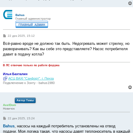
Bahus
Главный администратор
С
22 дек 2025, 15:12
о
о
Всё-равно вроде не должно так быть. Недогревать может стрелку, но
б
разворачивать? Как вы себе это представляете? Насос потребителя
щ
е
давит в подачу котла?
н
и
е
В ЛС отвечаю только по работе форума
Илья Бахталин
АСЦ BAXI "Санфорт". г. Пенза
Подключение к Зонту - bahus1980
Автор Темы
AxelDom
Новичок
С
22 дек 2025, 15:24
о
о
Bahus
, насосы на каждый потребитель установлены на отвод
б
подачи. Моя логика такая, что насосы давят теплоноситель в каждый
щ