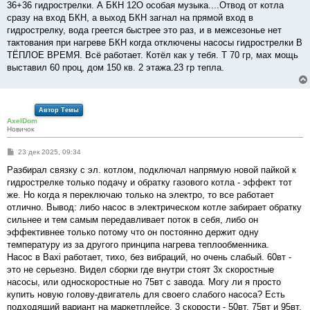
е
36+36 гидрострелки. А БКН 12О особая музыка....Отвод от котла
сразу на вход БКН, а выход БКН загнал на прямой вход в
гидрострелку, вода греется быстрее это раз, и в межсезонье нет
тактования при нагреве БКН когда отключены насосы гидрострелки В
ТЁПЛОЕ ВРЕМЯ. Всё работает. Котёл как у тебя. T 70 гр, мах мощь
выставил 60 проц, дом 150 кв. 2 этажа.23 гр тепла.
Автор Темы
AxelDom
Новичок
С
23 дек 2025, 09:34
о
о
Разбирал связку с эл. котлом, подключал напрямую новой пайкой к
б
гидрострелке только подачу и обратку газового котла - эффект тот
щ
е
же. Но когда я переключаю только на электро, то все работает
н
отлично. Вывод: либо насос в электрическом котле забирает обратку
и
е
сильнее и тем самым передавливает поток в себя, либо он
эффективнее только потому что он постоянно держит одну
температуру из за другого принципа нагрева теплообменника.
Насос в Baxi работает, тихо, без вибраций, но очень слабый. 60вт -
это не серьезно. Видел сборки где внутри стоят 3х скоростные
насосы, или односкоростные но 75вт с завода. Могу ли я просто
купить новую голову-двигатель для своего слабого насоса? Есть
подходящий вариант на маркетплейсе, 3 скорости - 50вт, 75вт и 95вт.