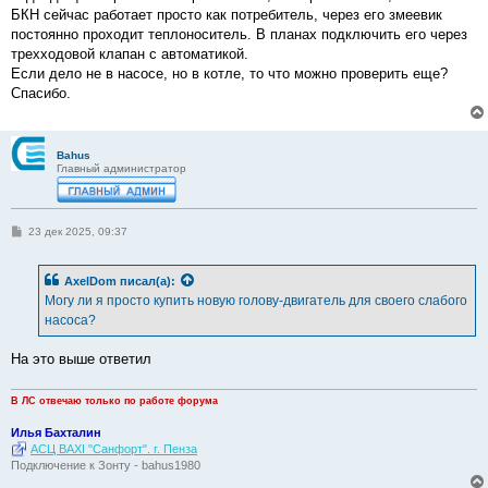
БКН сейчас работает просто как потребитель, через его змеевик
постоянно проходит теплоноситель. В планах подключить его через
трехходовой клапан с автоматикой.
Если дело не в насосе, но в котле, то что можно проверить еще?
Спасибо.
Bahus
Главный администратор
С
23 дек 2025, 09:37
о
о
б
AxelDom
писал(а):
щ
е
Могу ли я просто купить новую голову-двигатель для своего слабого
н
насоса?
и
е
На это выше ответил
В ЛС отвечаю только по работе форума
Илья Бахталин
АСЦ BAXI "Санфорт". г. Пенза
Подключение к Зонту - bahus1980