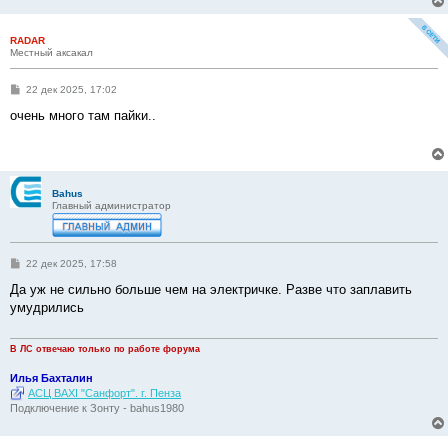
RADAR
Местный аксакал
С
22 дек 2025, 17:02
о
о
очень много там пайки..
б
щ
е
н
и
е
Bahus
Главный администратор
С
22 дек 2025, 17:58
о
о
Да уж не сильно больше чем на электричке. Разве что заплавить
б
умудрились
щ
е
н
и
В ЛС отвечаю только по работе форума
е
Илья Бахталин
АСЦ BAXI "Санфорт". г. Пенза
Подключение к Зонту - bahus1980