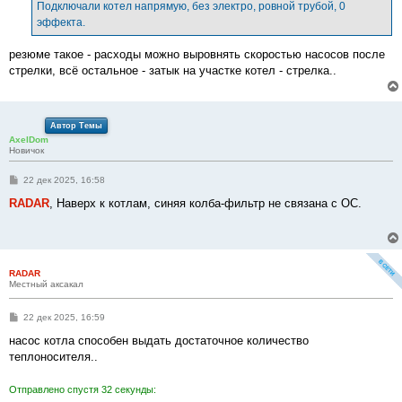
е
Подключали котел напрямую, без электро, ровной трубой, 0
н
эффекта.
и
е
резюме такое - расходы можно выровнять скоростью насосов после
стрелки, всё остальное - затык на участке котел - стрелка..
Автор Темы
AxelDom
Новичок
С
22 дек 2025, 16:58
о
о
RADAR
, Наверх к котлам, синяя колба-фильтр не связана с ОС.
б
щ
е
н
и
е
RADAR
Местный аксакал
С
22 дек 2025, 16:59
о
о
насос котла способен выдать достаточное количество
б
теплоносителя..
щ
е
н
Отправлено спустя 32 секунды:
и