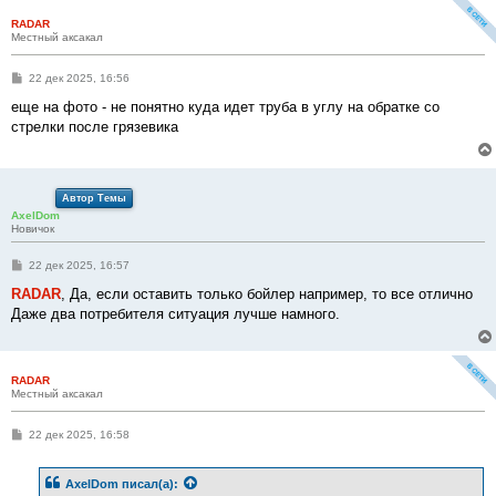
RADAR
Местный аксакал
С
22 дек 2025, 16:56
о
о
еще на фото - не понятно куда идет труба в углу на обратке со
б
стрелки после грязевика
щ
е
н
и
е
Автор Темы
AxelDom
Новичок
С
22 дек 2025, 16:57
о
о
RADAR
, Да, если оставить только бойлер например, то все отлично
б
Даже два потребителя ситуация лучше намного.
щ
е
н
и
е
RADAR
Местный аксакал
С
22 дек 2025, 16:58
о
о
б
AxelDom
писал(а):
щ