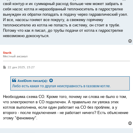
е
свой контур и их суммарный расход больше чем может забрать в
н
себя насос котла и неразобранный теплоноситель в гидрострелке
и
е
вынужден из обратки попадать в подачу через гидравлический узел.
И все, насосы гоняют все покругу, а свежему горячему
теплоносителю из котла не попасть в систему, он стоит в трубе.
Потому что как я писал, до трубы подачи от котла к гидрострелке
невозможно докоснуться.
Starik
Местный аксакал
С
22 дек 2025, 15:27
о
о
б
AxelDom
писал(а):
щ
е
Либо есть какая то другая неисправность в газовом котле.
н
и
е
Необходима схема СО. Кроме того, почему ни слова не было о том,
что электрокотел в СО подключен. А правильно ли увязка этих
котлов выполнена, если один работает на СО без проблем, а у
второго - после подключения - не работает ничего? Есть объяснение
этому "феномену".