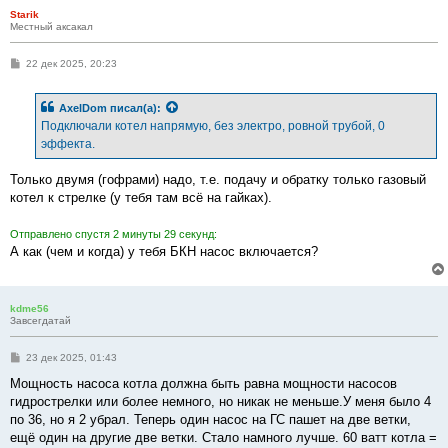
Starik
Местный аксакал
С
22 дек 2025, 20:23
о
о
б
AxelDom
писал(а):
щ
е
Подключали котел напрямую, без электро, ровной трубой, 0
н
эффекта.
и
е
Только двумя (гофрами) надо, т.е. подачу и обратку только газовый
котел к стрелке (у тебя там всё на гайках).
Отправлено спустя 2 минуты 29 секунд:
А как (чем и когда) у тебя БКН насос включается?
kdme56
Завсегдатай
С
23 дек 2025, 01:43
о
о
Мощность насоса котла должна быть равна мощности насосов
б
гидрострелки или более немного, но никак не меньше.У меня было 4
щ
е
по 36, но я 2 убрал. Теперь один насос на ГС пашет на две ветки,
н
ещё один на другие две ветки. Стало намного лучше. 60 ватт котла =
и