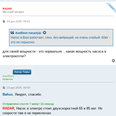
RADAR
Местный аксакал
С
23 дек 2025, 09:41
о
о
б
AxelDom
писал(а):
щ
е
Насос в Baxi работает, тихо, без вибраций, но очень слабый. 60вт -
н
это не серьезно.
и
е
для своей мощности - это нормально .. какая мощность насоса в
электрокотле?
Автор Темы
AxelDom
Новичок
С
23 дек 2025, 09:50
о
о
Bahus
, Увидел, спасибо.
б
щ
е
Отправлено спустя 7 минут 10 секунд:
н
RADAR
, Насос в электро стоит двухскоростной 65 и 85 ват. Но
и
е
скорости там я не переключал.