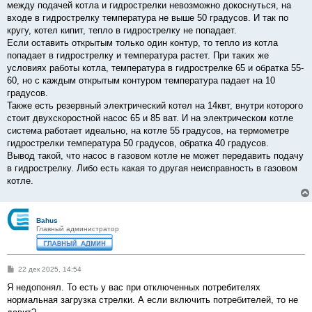
между подачей котла и гидрострелки невозможно докоснуться, на
входе в гидрострелку температура не выше 50 градусов. И так по
кругу, котел кипит, тепло в гидрострелку не попадает.
Если оставить открытым только один контур, то тепло из котла
попадает в гидрострелку и температура растет. При таких же
условиях работы котла, температура в гидрострелке 65 и обратка 55-
60, но с каждым открытым контуром температура падает на 10
градусов.
Также есть резервный электрический котел на 14квт, внутри которого
стоит двухскоростной насос 65 и 85 ват. И на электрическом котле
система работает идеально, на котле 55 градусов, на термометре
гидрострелки температура 50 градусов, обратка 40 градусов.
Вывод такой, что насос в газовом котле не может передавить подачу
в гидрострелку. Либо есть какая то другая неисправность в газовом
котле.
Bahus
Главный администратор
С
22 дек 2025, 14:54
о
о
Я недопонял. То есть у вас при отключенных потребителях
б
нормальная загрузка стрелки. А если включить потребителей, то не
щ
е