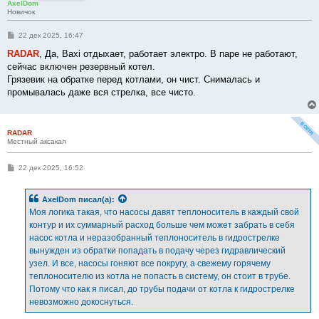
AxelDom
Новичок
С
22 дек 2025, 16:47
о
о
RADAR
, Да, Baxi отдыхает, работает электро. В паре не работают,
б
сейчас включен резервный котел.
щ
е
Грязевик на обратке перед котлами, он чист. Снималась и
н
промывалась даже вся стрелка, все чисто.
и
е
RADAR
Местный аксакал
С
22 дек 2025, 16:52
о
о
б
AxelDom
писал(а):
щ
е
Моя логика такая, что насосы давят теплоноситель в каждый свой
н
контур и их суммарный расход больше чем может забрать в себя
и
е
насос котла и неразобранный теплоноситель в гидрострелке
вынужден из обратки попадать в подачу через гидравлический
узел. И все, насосы гоняют все покругу, а свежему горячему
теплоносителю из котла не попасть в систему, он стоит в трубе.
Потому что как я писал, до трубы подачи от котла к гидрострелке
невозможно докоснуться.