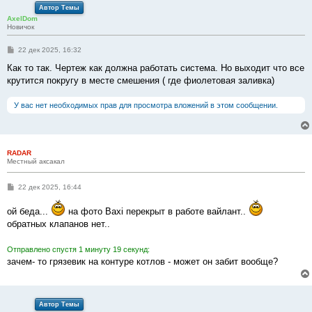
Автор Темы
AxelDom
Новичок
С
22 дек 2025, 16:32
о
о
Как то так. Чертеж как должна работать система. Но выходит что все
б
крутится покругу в месте смешения ( где фиолетовая заливка)
щ
е
н
У вас нет необходимых прав для просмотра вложений в этом сообщении.
и
е
RADAR
Местный аксакал
С
22 дек 2025, 16:44
о
о
ой беда...
на фото Baxi перекрыт в работе вайлант..
б
щ
обратных клапанов нет..
е
н
и
Отправлено спустя 1 минуту 19 секунд:
е
зачем- то грязевик на контуре котлов - может он забит вообще?
Автор Темы