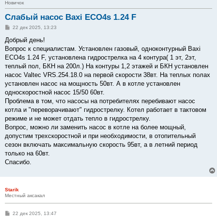
Новичок
Слабый насос Baxi ECO4s 1.24 F
С
22 дек 2025, 13:23
о
о
Добрый день!
б
Вопрос к специалистам. Установлен газовый, одноконтурный Baxi
щ
е
ECO4s 1.24 F, установлена гидрострелка на 4 контура( 1 эт, 2эт,
н
теплый пол, БКН на 200л.) На контуры 1,2 этажей и БКН установлен
и
е
насос Valtec VRS.254.18.0 на первой скорости 38вт. На теплых полах
установлен насос на мощность 50вт. А в котле установлен
односкоростной насос 15/50 60вт.
Проблема в том, что насосы на потребителях перебивают насос
котла и "переворачивают" гидрострелку. Котел работает в тактовом
режиме и не может отдать тепло в гидрострелку.
Вопрос, можно ли заменить насос в котле на более мощный,
допустим трехскоростной и при необходимости, в отопительный
сезон включать максимальную скорость 95вт, а в летний период
только на 60вт.
Спасибо.
Starik
Местный аксакал
С
22 дек 2025, 13:47