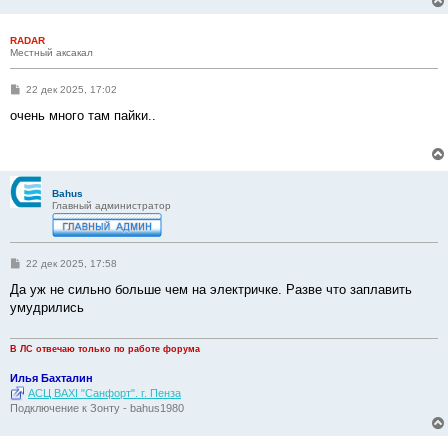
RADAR
Местный аксакал
С
22 дек 2025, 17:02
о
о
очень много там пайки..
б
щ
е
н
и
е
Bahus
Главный администратор
С
22 дек 2025, 17:58
о
о
Да уж не сильно больше чем на электричке. Разве что заплавить
б
умудрились
щ
е
н
и
В ЛС отвечаю только по работе форума
е
Илья Бахталин
АСЦ BAXI "Санфорт". г. Пенза
Подключение к Зонту - bahus1980