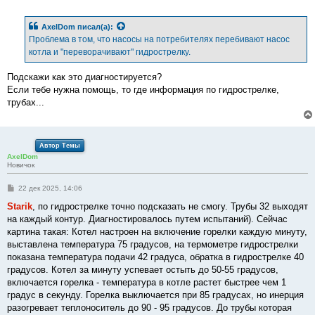
о
о
б
AxelDom
писал(а):
щ
е
Проблема в том, что насосы на потребителях перебивают насос
н
котла и "переворачивают" гидрострелку.
и
е
Подскажи как это диагностируется?
Если тебе нужна помощь, то где информация по гидрострелке,
трубах...
Автор Темы
AxelDom
Новичок
С
22 дек 2025, 14:06
о
о
Starik
, по гидрострелке точно подсказать не смогу. Трубы 32 выходят
б
на каждый контур. Диагностировалось путем испытаний). Сейчас
щ
е
картина такая: Котел настроен на включение горелки каждую минуту,
н
выставлена температура 75 градусов, на термометре гидрострелки
и
е
показана температура подачи 42 градуса, обратка в гидрострелке 40
градусов. Котел за минуту успевает остыть до 50-55 градусов,
включается горелка - температура в котле растет быстрее чем 1
градус в секунду. Горелка выключается при 85 градусах, но инерция
разогревает теплоноситель до 90 - 95 градусов. До трубы которая