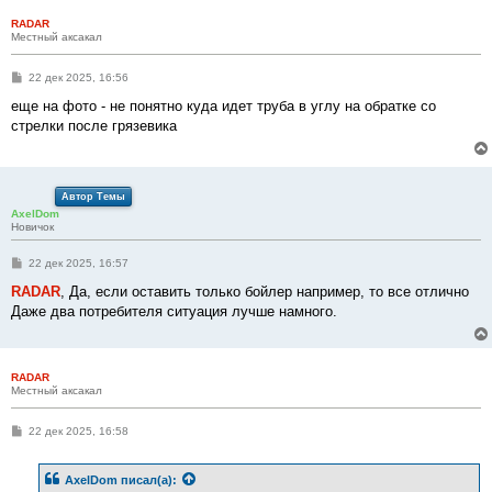
RADAR
Местный аксакал
С
22 дек 2025, 16:56
о
о
еще на фото - не понятно куда идет труба в углу на обратке со
б
стрелки после грязевика
щ
е
н
и
е
Автор Темы
AxelDom
Новичок
С
22 дек 2025, 16:57
о
о
RADAR
, Да, если оставить только бойлер например, то все отлично
б
Даже два потребителя ситуация лучше намного.
щ
е
н
и
е
RADAR
Местный аксакал
С
22 дек 2025, 16:58
о
о
б
AxelDom
писал(а):
щ