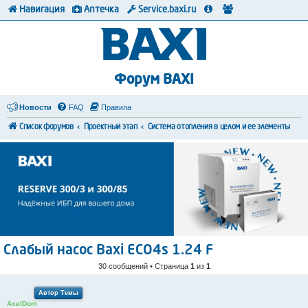
Навигация
Аптечка
Service.baxi.ru
Форум BAXI
Новости
FAQ
Правила
Список форумов
Проектный этап
Система отопления в целом и ее элементы
Слабый насос Baxi ECO4s 1.24 F
30 сообщений • Страница
1
из
1
Автор Темы
AxelDom