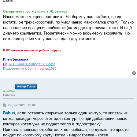
давит?
н
и
е
Отправлено спустя 2 минуты 41 секунду:
Насос можно мощнее поставить. На борту у вас пятёрка, вроде
(кстати, он трёхскоростной, по умолчанию максималка стоит). Только
направление вращения соблюсти (на морде стрелочка стоит). И ещё
диаметр крыльчатки. Теоретически можно восьмёрку вкорячить. Но
есть подозрение что у вас засада в другом месте.
В ЛС отвечаю только по работе форума
Илья Бахталин
АСЦ BAXI "Санфорт". г. Пенза
Подключение к Зонту - bahus1980
Автор Темы
AxelDom
Новичок
С
22 дек 2025, 15:02
о
о
Bahus
, если оставить открытым только один контур, то кипяток из
б
котла проходит через этот один контур. Но при добавлении новых
щ
е
контуров котел уже не подает тепло в гидрострелку.
н
При отключенных потребителях не пробовал, но думаю что просто
и
е
пойдет по короткому кругу: котел - гидрострелка - котел.