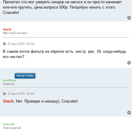
Прочитал что мог умереть кондер на насосе и он просто начинает
еле-еле крутить, цена вопроса 500р. Попробую начать с этого.
Спасибо!
Starik
Местный аксакал
С
23 дек 2025, 09:59
о
о
В самом котле фильтр на обратке есть, инстр. рис. 19. когда-нибудь
б
его чистил?
щ
е
н
и
е
Автор Темы
AxelDom
Новичок
С
23 дек 2025, 10:40
о
о
Starik
, Нет. Проверю и напишу). Спасибо!
б
щ
е
н
и
е
kdme56
Завсегдатай