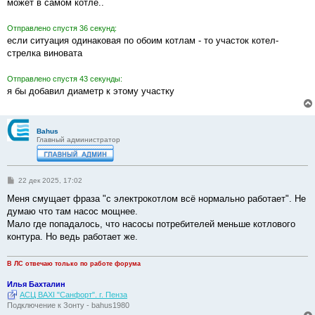
е
может в самом котле..
Отправлено спустя 36 секунд:
если ситуация одинаковая по обоим котлам - то участок котел-
стрелка виновата
Отправлено спустя 43 секунды:
я бы добавил диаметр к этому участку
Bahus
Главный администратор
С
22 дек 2025, 17:02
о
о
Меня смущает фраза "с электрокотлом всё нормально работает". Не
б
думаю что там насос мощнее.
щ
е
Мало где попадалось, что насосы потребителей меньше котлового
н
контура. Но ведь работает же.
и
е
В ЛС отвечаю только по работе форума
Илья Бахталин
АСЦ BAXI "Санфорт". г. Пенза
Подключение к Зонту - bahus1980