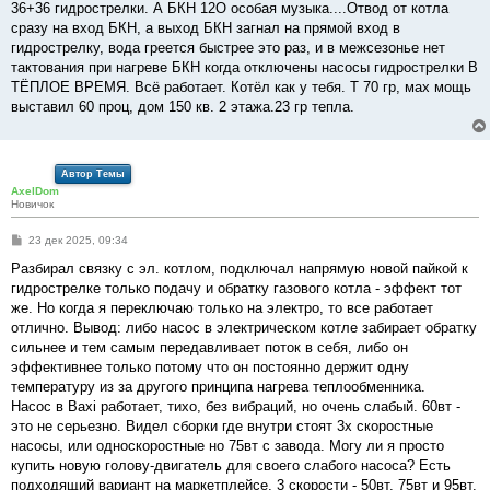
е
36+36 гидрострелки. А БКН 12О особая музыка....Отвод от котла
сразу на вход БКН, а выход БКН загнал на прямой вход в
гидрострелку, вода греется быстрее это раз, и в межсезонье нет
тактования при нагреве БКН когда отключены насосы гидрострелки В
ТЁПЛОЕ ВРЕМЯ. Всё работает. Котёл как у тебя. T 70 гр, мах мощь
выставил 60 проц, дом 150 кв. 2 этажа.23 гр тепла.
Автор Темы
AxelDom
Новичок
С
23 дек 2025, 09:34
о
о
Разбирал связку с эл. котлом, подключал напрямую новой пайкой к
б
гидрострелке только подачу и обратку газового котла - эффект тот
щ
е
же. Но когда я переключаю только на электро, то все работает
н
отлично. Вывод: либо насос в электрическом котле забирает обратку
и
е
сильнее и тем самым передавливает поток в себя, либо он
эффективнее только потому что он постоянно держит одну
температуру из за другого принципа нагрева теплообменника.
Насос в Baxi работает, тихо, без вибраций, но очень слабый. 60вт -
это не серьезно. Видел сборки где внутри стоят 3х скоростные
насосы, или односкоростные но 75вт с завода. Могу ли я просто
купить новую голову-двигатель для своего слабого насоса? Есть
подходящий вариант на маркетплейсе, 3 скорости - 50вт, 75вт и 95вт.