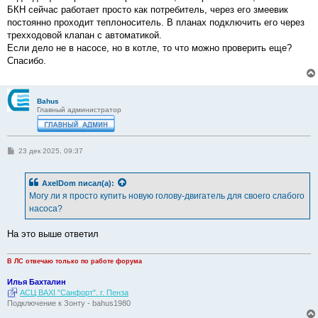
БКН сейчас работает просто как потребитель, через его змеевик
постоянно проходит теплоноситель. В планах подключить его через
трехходовой клапан с автоматикой.
Если дело не в насосе, но в котле, то что можно проверить еще?
Спасибо.
Bahus
Главный администратор
С
23 дек 2025, 09:37
о
о
б
AxelDom
писал(а):
щ
е
Могу ли я просто купить новую голову-двигатель для своего слабого
н
насоса?
и
е
На это выше ответил
В ЛС отвечаю только по работе форума
Илья Бахталин
АСЦ BAXI "Санфорт". г. Пенза
Подключение к Зонту - bahus1980