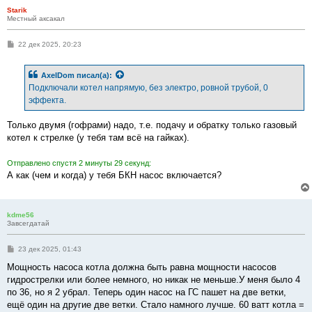
Starik
Местный аксакал
С
22 дек 2025, 20:23
о
о
б
AxelDom
писал(а):
щ
е
Подключали котел напрямую, без электро, ровной трубой, 0
н
эффекта.
и
е
Только двумя (гофрами) надо, т.е. подачу и обратку только газовый
котел к стрелке (у тебя там всё на гайках).
Отправлено спустя 2 минуты 29 секунд:
А как (чем и когда) у тебя БКН насос включается?
kdme56
Завсегдатай
С
23 дек 2025, 01:43
о
о
Мощность насоса котла должна быть равна мощности насосов
б
гидрострелки или более немного, но никак не меньше.У меня было 4
щ
е
по 36, но я 2 убрал. Теперь один насос на ГС пашет на две ветки,
н
ещё один на другие две ветки. Стало намного лучше. 60 ватт котла =
и