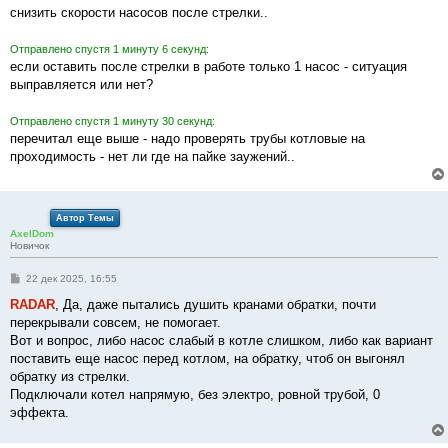
снизить скорости насосов после стрелки..
Отправлено спустя 1 минуту 6 секунд:
если оставить после стрелки в работе только 1 насос - ситуация
выправляется или нет?
Отправлено спустя 1 минуту 30 секунд:
перечитал еще выше - надо проверять трубы котловые на
проходимость - нет ли где на пайке заужений..
Автор Темы
AxelDom
Новичок
С
22 дек 2025, 16:55
о
о
RADAR
, Да, даже пытались душить кранами обратки, почти
б
перекрывали совсем, не помогает.
щ
е
Вот и вопрос, либо насос слабый в котле слишком, либо как вариант
н
поставить еще насос перед котлом, на обратку, чтоб он выгонял
и
е
обратку из стрелки.
Подключали котел напрямую, без электро, ровной трубой, 0
эффекта.