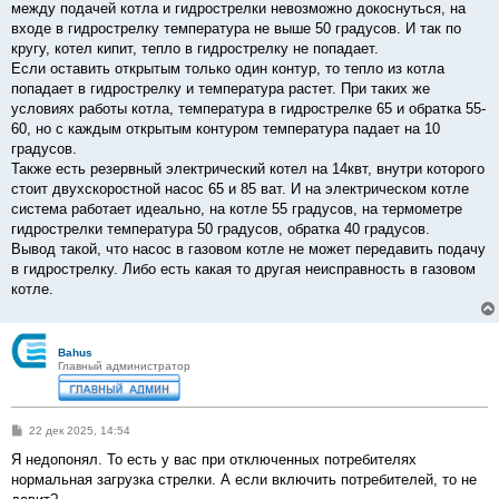
между подачей котла и гидрострелки невозможно докоснуться, на
входе в гидрострелку температура не выше 50 градусов. И так по
кругу, котел кипит, тепло в гидрострелку не попадает.
Если оставить открытым только один контур, то тепло из котла
попадает в гидрострелку и температура растет. При таких же
условиях работы котла, температура в гидрострелке 65 и обратка 55-
60, но с каждым открытым контуром температура падает на 10
градусов.
Также есть резервный электрический котел на 14квт, внутри которого
стоит двухскоростной насос 65 и 85 ват. И на электрическом котле
система работает идеально, на котле 55 градусов, на термометре
гидрострелки температура 50 градусов, обратка 40 градусов.
Вывод такой, что насос в газовом котле не может передавить подачу
в гидрострелку. Либо есть какая то другая неисправность в газовом
котле.
Bahus
Главный администратор
С
22 дек 2025, 14:54
о
о
Я недопонял. То есть у вас при отключенных потребителях
б
нормальная загрузка стрелки. А если включить потребителей, то не
щ
е