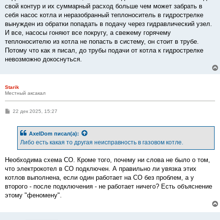
е
свой контур и их суммарный расход больше чем может забрать в
н
себя насос котла и неразобранный теплоноситель в гидрострелке
и
е
вынужден из обратки попадать в подачу через гидравлический узел.
И все, насосы гоняют все покругу, а свежему горячему
теплоносителю из котла не попасть в систему, он стоит в трубе.
Потому что как я писал, до трубы подачи от котла к гидрострелке
невозможно докоснуться.
Starik
Местный аксакал
С
22 дек 2025, 15:27
о
о
б
AxelDom
писал(а):
щ
е
Либо есть какая то другая неисправность в газовом котле.
н
и
е
Необходима схема СО. Кроме того, почему ни слова не было о том,
что электрокотел в СО подключен. А правильно ли увязка этих
котлов выполнена, если один работает на СО без проблем, а у
второго - после подключения - не работает ничего? Есть объяснение
этому "феномену".