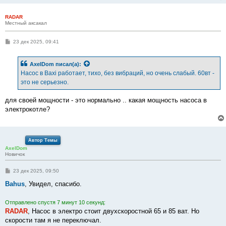
RADAR
Местный аксакал
С
23 дек 2025, 09:41
о
о
б
AxelDom
писал(а):
щ
е
Насос в Baxi работает, тихо, без вибраций, но очень слабый. 60вт -
н
это не серьезно.
и
е
для своей мощности - это нормально .. какая мощность насоса в
электрокотле?
Автор Темы
AxelDom
Новичок
С
23 дек 2025, 09:50
о
о
Bahus
, Увидел, спасибо.
б
щ
е
Отправлено спустя 7 минут 10 секунд:
н
RADAR
, Насос в электро стоит двухскоростной 65 и 85 ват. Но
и
е
скорости там я не переключал.