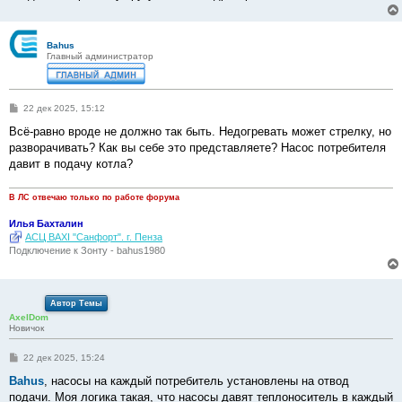
Bahus
Главный администратор
С
22 дек 2025, 15:12
о
о
Всё-равно вроде не должно так быть. Недогревать может стрелку, но
б
разворачивать? Как вы себе это представляете? Насос потребителя
щ
е
давит в подачу котла?
н
и
е
В ЛС отвечаю только по работе форума
Илья Бахталин
АСЦ BAXI "Санфорт". г. Пенза
Подключение к Зонту - bahus1980
Автор Темы
AxelDom
Новичок
С
22 дек 2025, 15:24
о
о
Bahus
, насосы на каждый потребитель установлены на отвод
б
подачи. Моя логика такая, что насосы давят теплоноситель в каждый
щ