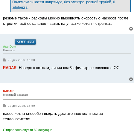
е
Подключали котел напрямую, без электро, ровной трубой, 0
н
эффекта.
и
е
резюме такое - расходы можно выровнять скоростью насосов после
стрелки, всё остальное - затык на участке котел - стрелка..
Автор Темы
AxelDom
Новичок
С
22 дек 2025, 16:58
о
о
RADAR
, Наверх к котлам, синяя колба-фильтр не связана с ОС.
б
щ
е
н
и
е
RADAR
Местный аксакал
С
22 дек 2025, 16:59
о
о
насос котла способен выдать достаточное количество
б
теплоносителя..
щ
е
н
Отправлено спустя 32 секунды:
и