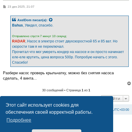
С
23 дек 2025, 21:07
о
о
б
AxelDom
писал(а):
щ
е
Bahus
, Увидел, спасибо.
н
и
е
Отправлено спустя 7 минут 10 секунд:
RADAR
, Насос в электро стоит двухскоростной 65 и 85 ват. Но
скорости там я не переключал.
Прочитал что мог умереть кондер на насосе и он просто начинает
еле-еле крутить, цена вопроса 500р. Попробую начать с этого.
Спасибо!
Разбери насос проверь крыльчатку, можно без снятия насоса
сделать, 4 винта...
30 сообщений • Страница
1
из
1
Перейти
Этот сайт использует cookies для
Список форумов
С
в
я
з
а
т
ь
с
я
с
а
д
м
и
н
и
с
т
р
а
ц
и
е
й
Часовой пояс:
UTC+03:00
обеспечения своей корректной работы.
Подробнее
Создано на основе
phpBB
® Forum Software © phpBB Limited
Официальный сайт BAXI в России
Конфиденциальность
|
Правила