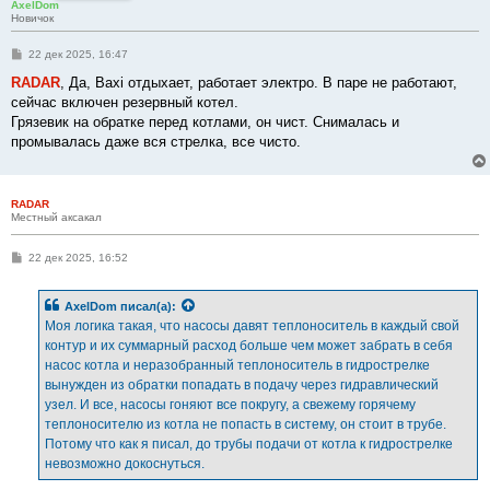
AxelDom
Новичок
С
22 дек 2025, 16:47
о
о
RADAR
, Да, Baxi отдыхает, работает электро. В паре не работают,
б
сейчас включен резервный котел.
щ
е
Грязевик на обратке перед котлами, он чист. Снималась и
н
промывалась даже вся стрелка, все чисто.
и
е
RADAR
Местный аксакал
С
22 дек 2025, 16:52
о
о
б
AxelDom
писал(а):
щ
е
Моя логика такая, что насосы давят теплоноситель в каждый свой
н
контур и их суммарный расход больше чем может забрать в себя
и
е
насос котла и неразобранный теплоноситель в гидрострелке
вынужден из обратки попадать в подачу через гидравлический
узел. И все, насосы гоняют все покругу, а свежему горячему
теплоносителю из котла не попасть в систему, он стоит в трубе.
Потому что как я писал, до трубы подачи от котла к гидрострелке
невозможно докоснуться.