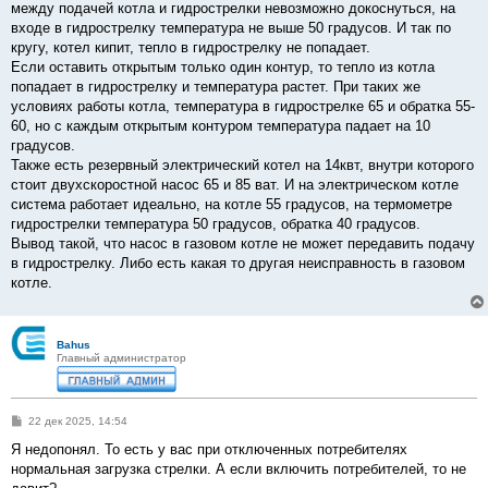
между подачей котла и гидрострелки невозможно докоснуться, на
входе в гидрострелку температура не выше 50 градусов. И так по
кругу, котел кипит, тепло в гидрострелку не попадает.
Если оставить открытым только один контур, то тепло из котла
попадает в гидрострелку и температура растет. При таких же
условиях работы котла, температура в гидрострелке 65 и обратка 55-
60, но с каждым открытым контуром температура падает на 10
градусов.
Также есть резервный электрический котел на 14квт, внутри которого
стоит двухскоростной насос 65 и 85 ват. И на электрическом котле
система работает идеально, на котле 55 градусов, на термометре
гидрострелки температура 50 градусов, обратка 40 градусов.
Вывод такой, что насос в газовом котле не может передавить подачу
в гидрострелку. Либо есть какая то другая неисправность в газовом
котле.
Bahus
Главный администратор
С
22 дек 2025, 14:54
о
о
Я недопонял. То есть у вас при отключенных потребителях
б
нормальная загрузка стрелки. А если включить потребителей, то не
щ
е