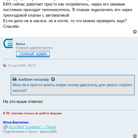
БКН сейчас работает просто как потребитель, через его змеевик
постоянно проходит теплоноситель. В планах подключить его через
трехходовой клапан с автоматикой.
Если дело не в насосе, но в котле, то что можно проверить еще?
Спасибо.
Bahus
Главный администратор
С
23 дек 2025, 09:37
о
о
б
AxelDom
писал(а):
щ
е
Могу ли я просто купить новую голову-двигатель для своего слабого
н
насоса?
и
е
На это выше ответил
В ЛС отвечаю только по работе форума
Илья Бахталин
АСЦ BAXI "Санфорт". г. Пенза
Подключение к Зонту - bahus1980