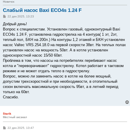
Новичок
Слабый насос Baxi ECO4s 1.24 F
С
22 дек 2025, 13:23
о
о
Добрый день!
б
Вопрос к специалистам. Установлен газовый, одноконтурный Baxi
щ
е
ECO4s 1.24 F, установлена гидрострелка на 4 контура( 1 эт, 2эт,
н
теплый пол, БКН на 200л.) На контуры 1,2 этажей и БКН установлен
и
е
насос Valtec VRS.254.18.0 на первой скорости 38вт. На теплых полах
установлен насос на мощность 50вт. А в котле установлен
односкоростной насос 15/50 60вт.
Проблема в том, что насосы на потребителях перебивают насос
котла и "переворачивают" гидрострелку. Котел работает в тактовом
режиме и не может отдать тепло в гидрострелку.
Вопрос, можно ли заменить насос в котле на более мощный,
допустим трехскоростной и при необходимости, в отопительный
сезон включать максимальную скорость 95вт, а в летний период
только на 60вт.
Спасибо.
Starik
Местный аксакал
С
22 дек 2025, 13:47