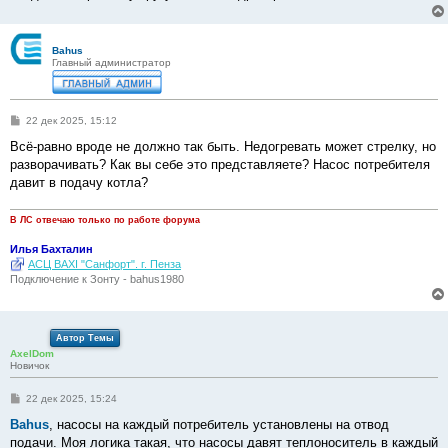
Bahus
Главный администратор
С
22 дек 2025, 15:12
о
о
Всё-равно вроде не должно так быть. Недогревать может стрелку, но
б
разворачивать? Как вы себе это представляете? Насос потребителя
щ
е
давит в подачу котла?
н
и
е
В ЛС отвечаю только по работе форума
Илья Бахталин
АСЦ BAXI "Санфорт". г. Пенза
Подключение к Зонту - bahus1980
Автор Темы
AxelDom
Новичок
С
22 дек 2025, 15:24
о
о
Bahus
, насосы на каждый потребитель установлены на отвод
б
подачи. Моя логика такая, что насосы давят теплоноситель в каждый
щ