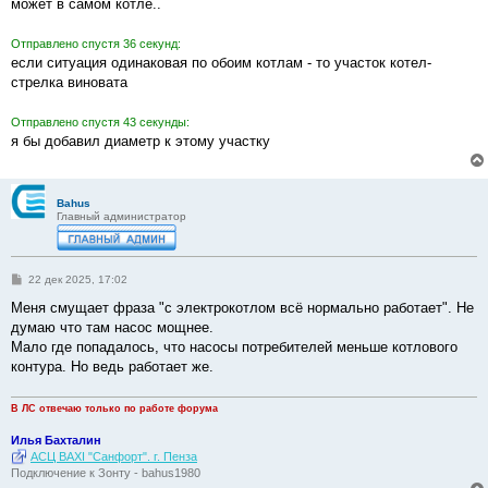
е
может в самом котле..
Отправлено спустя 36 секунд:
если ситуация одинаковая по обоим котлам - то участок котел-
стрелка виновата
Отправлено спустя 43 секунды:
я бы добавил диаметр к этому участку
Bahus
Главный администратор
С
22 дек 2025, 17:02
о
о
Меня смущает фраза "с электрокотлом всё нормально работает". Не
б
думаю что там насос мощнее.
щ
е
Мало где попадалось, что насосы потребителей меньше котлового
н
контура. Но ведь работает же.
и
е
В ЛС отвечаю только по работе форума
Илья Бахталин
АСЦ BAXI "Санфорт". г. Пенза
Подключение к Зонту - bahus1980