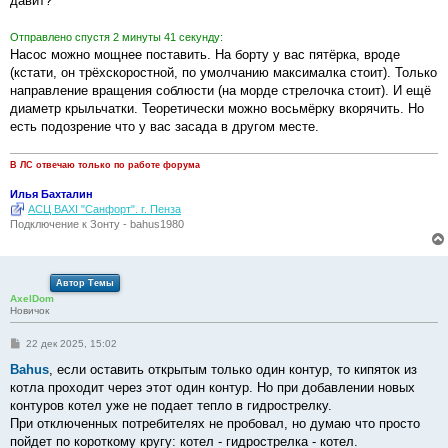
давит?
н
и
е
Отправлено спустя 2 минуты 41 секунду:
Насос можно мощнее поставить. На борту у вас пятёрка, вроде
(кстати, он трёхскоростной, по умолчанию максималка стоит). Только
направление вращения соблюсти (на морде стрелочка стоит). И ещё
диаметр крыльчатки. Теоретически можно восьмёрку вкорячить. Но
есть подозрение что у вас засада в другом месте.
В ЛС отвечаю только по работе форума
Илья Бахталин
АСЦ BAXI "Санфорт". г. Пенза
Подключение к Зонту - bahus1980
Автор Темы
AxelDom
Новичок
С
22 дек 2025, 15:02
о
о
Bahus
, если оставить открытым только один контур, то кипяток из
б
котла проходит через этот один контур. Но при добавлении новых
щ
е
контуров котел уже не подает тепло в гидрострелку.
н
При отключенных потребителях не пробовал, но думаю что просто
и
е
пойдет по короткому кругу: котел - гидрострелка - котел.