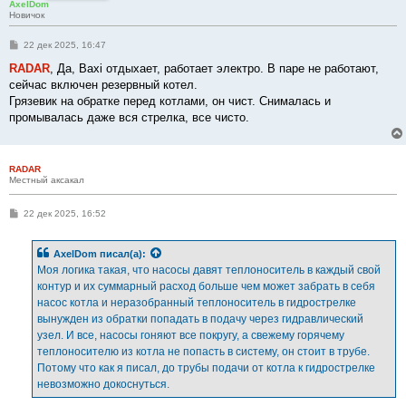
AxelDom
Новичок
С
22 дек 2025, 16:47
о
о
RADAR
, Да, Baxi отдыхает, работает электро. В паре не работают,
б
сейчас включен резервный котел.
щ
е
Грязевик на обратке перед котлами, он чист. Снималась и
н
промывалась даже вся стрелка, все чисто.
и
е
RADAR
Местный аксакал
С
22 дек 2025, 16:52
о
о
б
AxelDom
писал(а):
щ
е
Моя логика такая, что насосы давят теплоноситель в каждый свой
н
контур и их суммарный расход больше чем может забрать в себя
и
е
насос котла и неразобранный теплоноситель в гидрострелке
вынужден из обратки попадать в подачу через гидравлический
узел. И все, насосы гоняют все покругу, а свежему горячему
теплоносителю из котла не попасть в систему, он стоит в трубе.
Потому что как я писал, до трубы подачи от котла к гидрострелке
невозможно докоснуться.