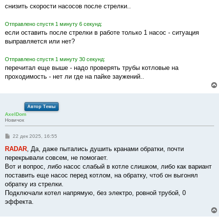
снизить скорости насосов после стрелки..
Отправлено спустя 1 минуту 6 секунд:
если оставить после стрелки в работе только 1 насос - ситуация
выправляется или нет?
Отправлено спустя 1 минуту 30 секунд:
перечитал еще выше - надо проверять трубы котловые на
проходимость - нет ли где на пайке заужений..
Автор Темы
AxelDom
Новичок
С
22 дек 2025, 16:55
о
о
RADAR
, Да, даже пытались душить кранами обратки, почти
б
перекрывали совсем, не помогает.
щ
е
Вот и вопрос, либо насос слабый в котле слишком, либо как вариант
н
поставить еще насос перед котлом, на обратку, чтоб он выгонял
и
е
обратку из стрелки.
Подключали котел напрямую, без электро, ровной трубой, 0
эффекта.