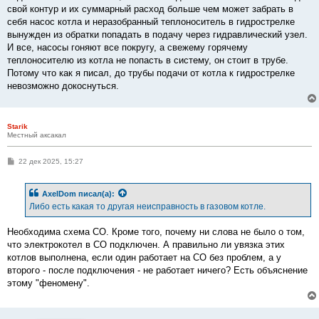
е
свой контур и их суммарный расход больше чем может забрать в
н
себя насос котла и неразобранный теплоноситель в гидрострелке
и
е
вынужден из обратки попадать в подачу через гидравлический узел.
И все, насосы гоняют все покругу, а свежему горячему
теплоносителю из котла не попасть в систему, он стоит в трубе.
Потому что как я писал, до трубы подачи от котла к гидрострелке
невозможно докоснуться.
Starik
Местный аксакал
С
22 дек 2025, 15:27
о
о
б
AxelDom
писал(а):
щ
е
Либо есть какая то другая неисправность в газовом котле.
н
и
е
Необходима схема СО. Кроме того, почему ни слова не было о том,
что электрокотел в СО подключен. А правильно ли увязка этих
котлов выполнена, если один работает на СО без проблем, а у
второго - после подключения - не работает ничего? Есть объяснение
этому "феномену".