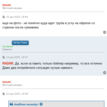
RADAR
Местный аксакал
С
22 дек 2025, 16:56
о
о
еще на фото - не понятно куда идет труба в углу на обратке со
б
стрелки после грязевика
щ
е
н
и
е
Автор Темы
AxelDom
Новичок
С
22 дек 2025, 16:57
о
о
RADAR
, Да, если оставить только бойлер например, то все отлично
б
Даже два потребителя ситуация лучше намного.
щ
е
н
и
е
RADAR
Местный аксакал
С
22 дек 2025, 16:58
о
о
б
AxelDom
писал(а):
щ