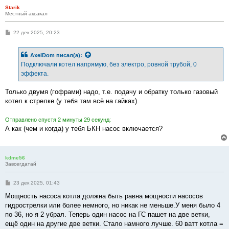
Starik
Местный аксакал
С
22 дек 2025, 20:23
о
о
б
AxelDom
писал(а):
щ
е
Подключали котел напрямую, без электро, ровной трубой, 0
н
эффекта.
и
е
Только двумя (гофрами) надо, т.е. подачу и обратку только газовый
котел к стрелке (у тебя там всё на гайках).
Отправлено спустя 2 минуты 29 секунд:
А как (чем и когда) у тебя БКН насос включается?
kdme56
Завсегдатай
С
23 дек 2025, 01:43
о
о
Мощность насоса котла должна быть равна мощности насосов
б
гидрострелки или более немного, но никак не меньше.У меня было 4
щ
е
по 36, но я 2 убрал. Теперь один насос на ГС пашет на две ветки,
н
ещё один на другие две ветки. Стало намного лучше. 60 ватт котла =
и