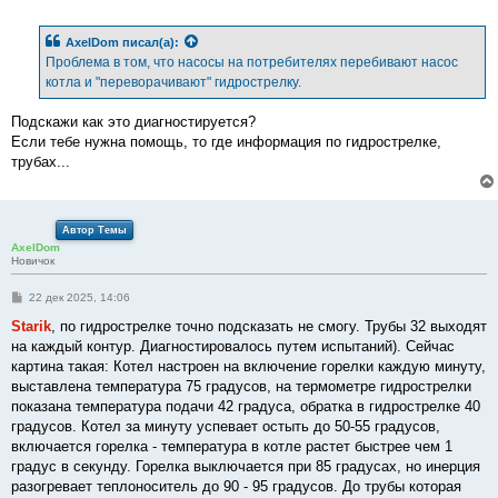
о
о
б
AxelDom
писал(а):
щ
е
Проблема в том, что насосы на потребителях перебивают насос
н
котла и "переворачивают" гидрострелку.
и
е
Подскажи как это диагностируется?
Если тебе нужна помощь, то где информация по гидрострелке,
трубах...
Автор Темы
AxelDom
Новичок
С
22 дек 2025, 14:06
о
о
Starik
, по гидрострелке точно подсказать не смогу. Трубы 32 выходят
б
на каждый контур. Диагностировалось путем испытаний). Сейчас
щ
е
картина такая: Котел настроен на включение горелки каждую минуту,
н
выставлена температура 75 градусов, на термометре гидрострелки
и
е
показана температура подачи 42 градуса, обратка в гидрострелке 40
градусов. Котел за минуту успевает остыть до 50-55 градусов,
включается горелка - температура в котле растет быстрее чем 1
градус в секунду. Горелка выключается при 85 градусах, но инерция
разогревает теплоноситель до 90 - 95 градусов. До трубы которая