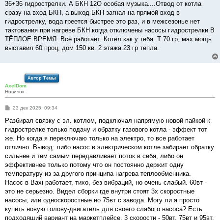
е
36+36 гидрострелки. А БКН 12О особая музыка....Отвод от котла
сразу на вход БКН, а выход БКН загнал на прямой вход в
гидрострелку, вода греется быстрее это раз, и в межсезонье нет
тактования при нагреве БКН когда отключены насосы гидрострелки В
ТЁПЛОЕ ВРЕМЯ. Всё работает. Котёл как у тебя. T 70 гр, мах мощь
выставил 60 проц, дом 150 кв. 2 этажа.23 гр тепла.
Автор Темы
AxelDom
Новичок
С
23 дек 2025, 09:34
о
о
Разбирал связку с эл. котлом, подключал напрямую новой пайкой к
б
гидрострелке только подачу и обратку газового котла - эффект тот
щ
е
же. Но когда я переключаю только на электро, то все работает
н
отлично. Вывод: либо насос в электрическом котле забирает обратку
и
е
сильнее и тем самым передавливает поток в себя, либо он
эффективнее только потому что он постоянно держит одну
температуру из за другого принципа нагрева теплообменника.
Насос в Baxi работает, тихо, без вибраций, но очень слабый. 60вт -
это не серьезно. Видел сборки где внутри стоят 3х скоростные
насосы, или односкоростные но 75вт с завода. Могу ли я просто
купить новую голову-двигатель для своего слабого насоса? Есть
подходящий вариант на маркетплейсе, 3 скорости - 50вт, 75вт и 95вт.