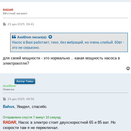
RADAR
Местный аксакал
С
23 дек 2025, 09:41
о
о
б
AxelDom
писал(а):
щ
е
Насос в Baxi работает, тихо, без вибраций, но очень слабый. 60вт -
н
это не серьезно.
и
е
для своей мощности - это нормально .. какая мощность насоса в
электрокотле?
Автор Темы
AxelDom
Новичок
С
23 дек 2025, 09:50
о
о
Bahus
, Увидел, спасибо.
б
щ
е
Отправлено спустя 7 минут 10 секунд:
н
RADAR
, Насос в электро стоит двухскоростной 65 и 85 ват. Но
и
е
скорости там я не переключал.