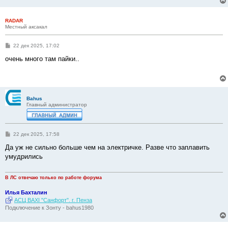
RADAR
Местный аксакал
С
22 дек 2025, 17:02
о
о
очень много там пайки..
б
щ
е
н
и
е
Bahus
Главный администратор
С
22 дек 2025, 17:58
о
о
Да уж не сильно больше чем на электричке. Разве что заплавить
б
умудрились
щ
е
н
и
В ЛС отвечаю только по работе форума
е
Илья Бахталин
АСЦ BAXI "Санфорт". г. Пенза
Подключение к Зонту - bahus1980