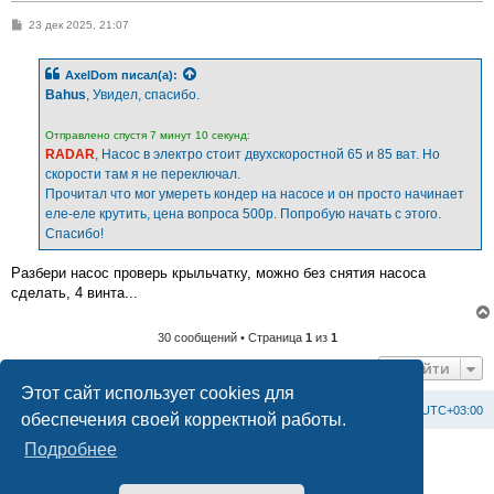
С
23 дек 2025, 21:07
о
о
б
AxelDom
писал(а):
щ
е
Bahus
, Увидел, спасибо.
н
и
е
Отправлено спустя 7 минут 10 секунд:
RADAR
, Насос в электро стоит двухскоростной 65 и 85 ват. Но
скорости там я не переключал.
Прочитал что мог умереть кондер на насосе и он просто начинает
еле-еле крутить, цена вопроса 500р. Попробую начать с этого.
Спасибо!
Разбери насос проверь крыльчатку, можно без снятия насоса
сделать, 4 винта...
30 сообщений • Страница
1
из
1
Перейти
Этот сайт использует cookies для
Список форумов
С
в
я
з
а
т
ь
с
я
с
а
д
м
и
н
и
с
т
р
а
ц
и
е
й
Часовой пояс:
UTC+03:00
обеспечения своей корректной работы.
Подробнее
Создано на основе
phpBB
® Forum Software © phpBB Limited
Официальный сайт BAXI в России
Конфиденциальность
|
Правила