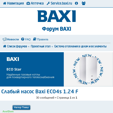
Навигация
Аптечка
Service.baxi.ru
Форум BAXI
Новости
FAQ
Правила
Список форумов
Проектный этап
Система отопления в целом и ее элементы
Слабый насос Baxi ECO4s 1.24 F
30 сообщений • Страница
1
из
1
Автор Темы
AxelDom