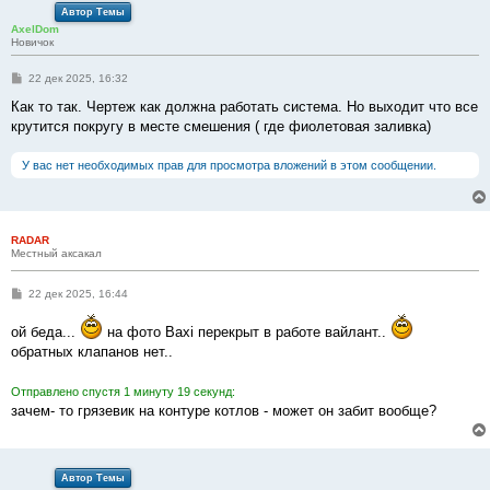
Автор Темы
AxelDom
Новичок
С
22 дек 2025, 16:32
о
о
Как то так. Чертеж как должна работать система. Но выходит что все
б
крутится покругу в месте смешения ( где фиолетовая заливка)
щ
е
н
У вас нет необходимых прав для просмотра вложений в этом сообщении.
и
е
RADAR
Местный аксакал
С
22 дек 2025, 16:44
о
о
ой беда...
на фото Baxi перекрыт в работе вайлант..
б
щ
обратных клапанов нет..
е
н
и
Отправлено спустя 1 минуту 19 секунд:
е
зачем- то грязевик на контуре котлов - может он забит вообще?
Автор Темы