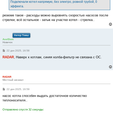
е
Подключали котел напрямую, без электро, ровной трубой, 0
н
эффекта.
и
е
резюме такое - расходы можно выровнять скоростью насосов после
стрелки, всё остальное - затык на участке котел - стрелка..
Автор Темы
AxelDom
Новичок
С
22 дек 2025, 16:58
о
о
RADAR
, Наверх к котлам, синяя колба-фильтр не связана с ОС.
б
щ
е
н
и
е
RADAR
Местный аксакал
С
22 дек 2025, 16:59
о
о
насос котла способен выдать достаточное количество
б
теплоносителя..
щ
е
н
Отправлено спустя 32 секунды:
и