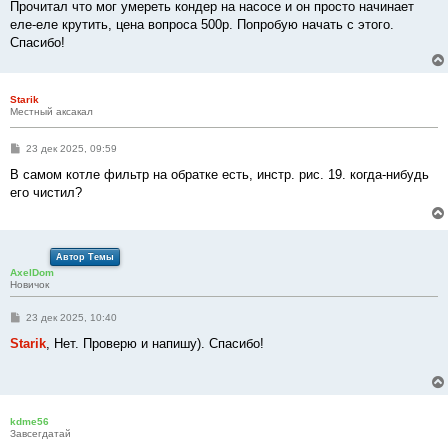
Прочитал что мог умереть кондер на насосе и он просто начинает
еле-еле крутить, цена вопроса 500р. Попробую начать с этого.
Спасибо!
Starik
Местный аксакал
С
23 дек 2025, 09:59
о
о
В самом котле фильтр на обратке есть, инстр. рис. 19. когда-нибудь
б
его чистил?
щ
е
н
и
е
Автор Темы
AxelDom
Новичок
С
23 дек 2025, 10:40
о
о
Starik
, Нет. Проверю и напишу). Спасибо!
б
щ
е
н
и
е
kdme56
Завсегдатай