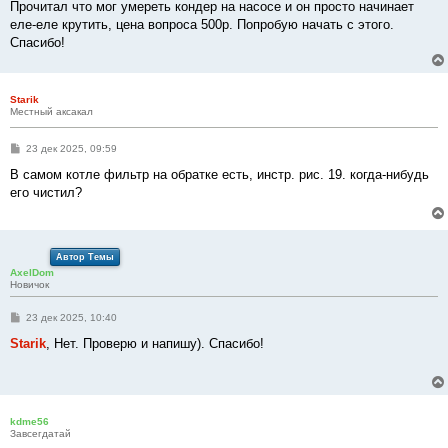
Прочитал что мог умереть кондер на насосе и он просто начинает
еле-еле крутить, цена вопроса 500р. Попробую начать с этого.
Спасибо!
Starik
Местный аксакал
С
23 дек 2025, 09:59
о
о
В самом котле фильтр на обратке есть, инстр. рис. 19. когда-нибудь
б
его чистил?
щ
е
н
и
е
Автор Темы
AxelDom
Новичок
С
23 дек 2025, 10:40
о
о
Starik
, Нет. Проверю и напишу). Спасибо!
б
щ
е
н
и
е
kdme56
Завсегдатай