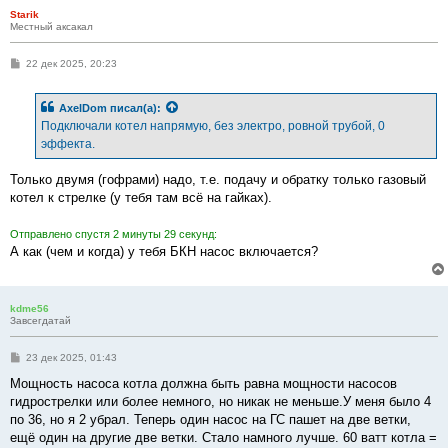
Starik
Местный аксакал
С
22 дек 2025, 20:23
о
о
б
AxelDom
писал(а):
щ
е
Подключали котел напрямую, без электро, ровной трубой, 0
н
эффекта.
и
е
Только двумя (гофрами) надо, т.е. подачу и обратку только газовый
котел к стрелке (у тебя там всё на гайках).
Отправлено спустя 2 минуты 29 секунд:
А как (чем и когда) у тебя БКН насос включается?
kdme56
Завсегдатай
С
23 дек 2025, 01:43
о
о
Мощность насоса котла должна быть равна мощности насосов
б
гидрострелки или более немного, но никак не меньше.У меня было 4
щ
е
по 36, но я 2 убрал. Теперь один насос на ГС пашет на две ветки,
н
ещё один на другие две ветки. Стало намного лучше. 60 ватт котла =
и