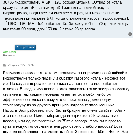
е
36+36 гидрострелки. А БКН 12О особая музыка....Отвод от котла
сразу на вход БКН, а выход БКН загнал на прямой вход в
гидрострелку, вода греется быстрее это раз, и в межсезонье нет
тактования при нагреве БКН когда отключены насосы гидрострелки В
ТЁПЛОЕ ВРЕМЯ. Всё работает. Котёл как у тебя. T 70 гр, мах мощь
выставил 60 проц, дом 150 кв. 2 этажа.23 гр тепла.
Автор Темы
AxelDom
Новичок
С
23 дек 2025, 09:34
о
о
Разбирал связку с эл. котлом, подключал напрямую новой пайкой к
б
гидрострелке только подачу и обратку газового котла - эффект тот
щ
е
же. Но когда я переключаю только на электро, то все работает
н
отлично. Вывод: либо насос в электрическом котле забирает обратку
и
е
сильнее и тем самым передавливает поток в себя, либо он
эффективнее только потому что он постоянно держит одну
температуру из за другого принципа нагрева теплообменника.
Насос в Baxi работает, тихо, без вибраций, но очень слабый. 60вт -
это не серьезно. Видел сборки где внутри стоят 3х скоростные
насосы, или односкоростные но 75вт с завода. Могу ли я просто
купить новую голову-двигатель для своего слабого насоса? Есть
подходящий вариант на маркетплейсе, 3 скорости - 50вт, 75вт и 95вт.