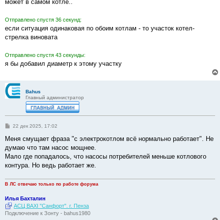
е
может в самом котле..
Отправлено спустя 36 секунд:
если ситуация одинаковая по обоим котлам - то участок котел-
стрелка виновата
Отправлено спустя 43 секунды:
я бы добавил диаметр к этому участку
Bahus
Главный администратор
С
22 дек 2025, 17:02
о
о
Меня смущает фраза "с электрокотлом всё нормально работает". Не
б
думаю что там насос мощнее.
щ
е
Мало где попадалось, что насосы потребителей меньше котлового
н
контура. Но ведь работает же.
и
е
В ЛС отвечаю только по работе форума
Илья Бахталин
АСЦ BAXI "Санфорт". г. Пенза
Подключение к Зонту - bahus1980