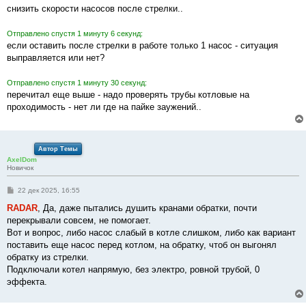
снизить скорости насосов после стрелки..
Отправлено спустя 1 минуту 6 секунд:
если оставить после стрелки в работе только 1 насос - ситуация
выправляется или нет?
Отправлено спустя 1 минуту 30 секунд:
перечитал еще выше - надо проверять трубы котловые на
проходимость - нет ли где на пайке заужений..
Автор Темы
AxelDom
Новичок
С
22 дек 2025, 16:55
о
о
RADAR
, Да, даже пытались душить кранами обратки, почти
б
перекрывали совсем, не помогает.
щ
е
Вот и вопрос, либо насос слабый в котле слишком, либо как вариант
н
поставить еще насос перед котлом, на обратку, чтоб он выгонял
и
е
обратку из стрелки.
Подключали котел напрямую, без электро, ровной трубой, 0
эффекта.