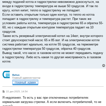
между подачей котла и гидрострелки невозможно докоснуться, на
входе в гидрострелку температура не выше 50 градусов. И так по
кругу, котел кипит, тепло в гидрострелку не попадает.
Если оставить открытым только один контур, то тепло из котла
попадает в гидрострелку и температура растет. При таких же
условиях работы котла, температура в гидрострелке 65 и обратка 55-
60, но с каждым открытым контуром температура падает на 10
градусов.
Также есть резервный электрический котел на 14квт, внутри которого
стоит двухскоростной насос 65 и 85 ват. И на электрическом котле
система работает идеально, на котле 55 градусов, на термометре
гидрострелки температура 50 градусов, обратка 40 градусов.
Вывод такой, что насос в газовом котле не может передавить подачу
в гидрострелку. Либо есть какая то другая неисправность в газовом
котле.
Bahus
Главный администратор
С
22 дек 2025, 14:54
о
о
Я недопонял. То есть у вас при отключенных потребителях
б
нормальная загрузка стрелки. А если включить потребителей, то не
щ
е