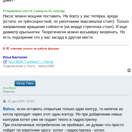
давит?
н
и
е
Отправлено спустя 2 минуты 41 секунду:
Насос можно мощнее поставить. На борту у вас пятёрка, вроде
(кстати, он трёхскоростной, по умолчанию максималка стоит). Только
направление вращения соблюсти (на морде стрелочка стоит). И ещё
диаметр крыльчатки. Теоретически можно восьмёрку вкорячить. Но
есть подозрение что у вас засада в другом месте.
В ЛС отвечаю только по работе форума
Илья Бахталин
АСЦ BAXI "Санфорт". г. Пенза
Подключение к Зонту - bahus1980
Автор Темы
AxelDom
Новичок
С
22 дек 2025, 15:02
о
о
Bahus
, если оставить открытым только один контур, то кипяток из
б
котла проходит через этот один контур. Но при добавлении новых
щ
е
контуров котел уже не подает тепло в гидрострелку.
н
При отключенных потребителях не пробовал, но думаю что просто
и
е
пойдет по короткому кругу: котел - гидрострелка - котел.