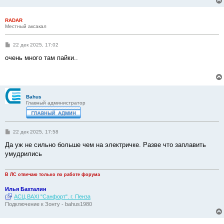
RADAR
Местный аксакал
С
22 дек 2025, 17:02
о
о
очень много там пайки..
б
щ
е
н
и
е
Bahus
Главный администратор
С
22 дек 2025, 17:58
о
о
Да уж не сильно больше чем на электричке. Разве что заплавить
б
умудрились
щ
е
н
и
В ЛС отвечаю только по работе форума
е
Илья Бахталин
АСЦ BAXI "Санфорт". г. Пенза
Подключение к Зонту - bahus1980