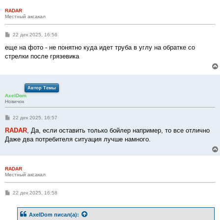
RADAR
Местный аксакал
С
22 дек 2025, 16:56
о
о
еще на фото - не понятно куда идет труба в углу на обратке со
б
стрелки после грязевика
щ
е
н
и
е
Автор Темы
AxelDom
Новичок
С
22 дек 2025, 16:57
о
о
RADAR
, Да, если оставить только бойлер например, то все отлично
б
Даже два потребителя ситуация лучше намного.
щ
е
н
и
е
RADAR
Местный аксакал
С
22 дек 2025, 16:58
о
о
б
AxelDom
писал(а):
щ