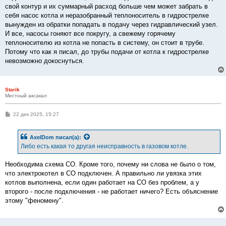
е
свой контур и их суммарный расход больше чем может забрать в
н
себя насос котла и неразобранный теплоноситель в гидрострелке
и
е
вынужден из обратки попадать в подачу через гидравлический узел.
И все, насосы гоняют все покругу, а свежему горячему
теплоносителю из котла не попасть в систему, он стоит в трубе.
Потому что как я писал, до трубы подачи от котла к гидрострелке
невозможно докоснуться.
Starik
Местный аксакал
С
22 дек 2025, 15:27
о
о
б
AxelDom
писал(а):
щ
е
Либо есть какая то другая неисправность в газовом котле.
н
и
е
Необходима схема СО. Кроме того, почему ни слова не было о том,
что электрокотел в СО подключен. А правильно ли увязка этих
котлов выполнена, если один работает на СО без проблем, а у
второго - после подключения - не работает ничего? Есть объяснение
этому "феномену".