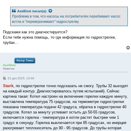
о
о
б
AxelDom
писал(а):
щ
е
Проблема в том, что насосы на потребителях перебивают насос
н
котла и "переворачивают" гидрострелку.
и
е
Подскажи как это диагностируется?
Если тебе нужна помощь, то где информация по гидрострелке,
трубах...
Автор Темы
AxelDom
Новичок
С
22 дек 2025, 14:06
о
о
Starik
, по гидрострелке точно подсказать не смогу. Трубы 32 выходят
б
на каждый контур. Диагностировалось путем испытаний). Сейчас
щ
е
картина такая: Котел настроен на включение горелки каждую минуту,
н
выставлена температура 75 градусов, на термометре гидрострелки
и
е
показана температура подачи 42 градуса, обратка в гидрострелке 40
градусов. Котел за минуту успевает остыть до 50-55 градусов,
включается горелка - температура в котле растет быстрее чем 1
градус в секунду. Горелка выключается при 85 градусах, но инерция
разогревает теплоноситель до 90 - 95 градусов. До трубы которая