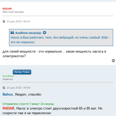
RADAR
Местный аксакал
С
23 дек 2025, 09:41
о
о
б
AxelDom
писал(а):
щ
е
Насос в Baxi работает, тихо, без вибраций, но очень слабый. 60вт -
н
это не серьезно.
и
е
для своей мощности - это нормально .. какая мощность насоса в
электрокотле?
Автор Темы
AxelDom
Новичок
С
23 дек 2025, 09:50
о
о
Bahus
, Увидел, спасибо.
б
щ
е
Отправлено спустя 7 минут 10 секунд:
н
RADAR
, Насос в электро стоит двухскоростной 65 и 85 ват. Но
и
е
скорости там я не переключал.