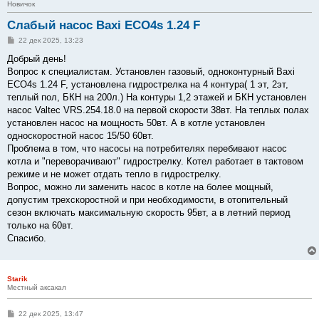
Новичок
Слабый насос Baxi ECO4s 1.24 F
С
22 дек 2025, 13:23
о
о
Добрый день!
б
Вопрос к специалистам. Установлен газовый, одноконтурный Baxi
щ
е
ECO4s 1.24 F, установлена гидрострелка на 4 контура( 1 эт, 2эт,
н
теплый пол, БКН на 200л.) На контуры 1,2 этажей и БКН установлен
и
е
насос Valtec VRS.254.18.0 на первой скорости 38вт. На теплых полах
установлен насос на мощность 50вт. А в котле установлен
односкоростной насос 15/50 60вт.
Проблема в том, что насосы на потребителях перебивают насос
котла и "переворачивают" гидрострелку. Котел работает в тактовом
режиме и не может отдать тепло в гидрострелку.
Вопрос, можно ли заменить насос в котле на более мощный,
допустим трехскоростной и при необходимости, в отопительный
сезон включать максимальную скорость 95вт, а в летний период
только на 60вт.
Спасибо.
Starik
Местный аксакал
С
22 дек 2025, 13:47