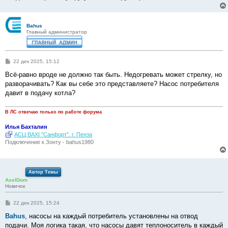
Bahus
Главный администратор
С
22 дек 2025, 15:12
о
о
Всё-равно вроде не должно так быть. Недогревать может стрелку, но
б
разворачивать? Как вы себе это представляете? Насос потребителя
щ
е
давит в подачу котла?
н
и
е
В ЛС отвечаю только по работе форума
Илья Бахталин
АСЦ BAXI "Санфорт". г. Пенза
Подключение к Зонту - bahus1980
Автор Темы
AxelDom
Новичок
С
22 дек 2025, 15:24
о
о
Bahus
, насосы на каждый потребитель установлены на отвод
б
подачи. Моя логика такая, что насосы давят теплоноситель в каждый
щ