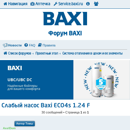
Навигация
Аптечка
Service.baxi.ru
Форум BAXI
Новости
FAQ
Правила
Список форумов
Проектный этап
Система отопления в целом и ее элементы
Слабый насос Baxi ECO4s 1.24 F
30 сообщений • Страница
1
из
1
Автор Темы
AxelDom