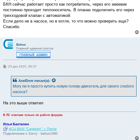
БКН сейчас работает просто как потребитель, через его змеевик
постоянно проходит теплоноситель. В планах подключить его через
трехходовой клапан с автоматикой.
Если дело не в насосе, но в котле, то что можно проверить еще?
Спасибо.
Bahus
Главный администратор
С
23 дек 2025, 09:37
о
о
б
AxelDom
писал(а):
щ
е
Могу ли я просто купить новую голову-двигатель для своего слабого
н
насоса?
и
е
На это выше ответил
В ЛС отвечаю только по работе форума
Илья Бахталин
АСЦ BAXI "Санфорт". г. Пенза
Подключение к Зонту - bahus1980