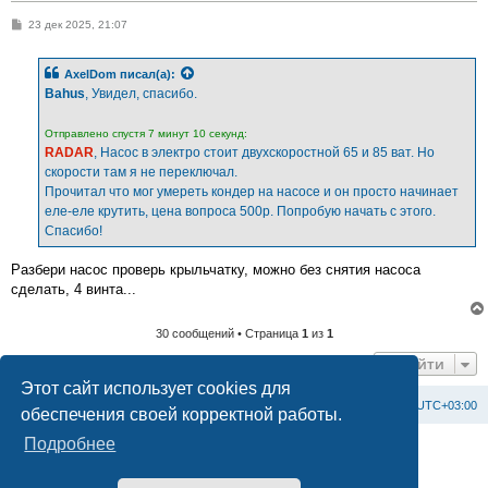
С
23 дек 2025, 21:07
о
о
б
AxelDom
писал(а):
щ
е
Bahus
, Увидел, спасибо.
н
и
е
Отправлено спустя 7 минут 10 секунд:
RADAR
, Насос в электро стоит двухскоростной 65 и 85 ват. Но
скорости там я не переключал.
Прочитал что мог умереть кондер на насосе и он просто начинает
еле-еле крутить, цена вопроса 500р. Попробую начать с этого.
Спасибо!
Разбери насос проверь крыльчатку, можно без снятия насоса
сделать, 4 винта...
30 сообщений • Страница
1
из
1
Перейти
Этот сайт использует cookies для
Список форумов
С
в
я
з
а
т
ь
с
я
с
а
д
м
и
н
и
с
т
р
а
ц
и
е
й
Часовой пояс:
UTC+03:00
обеспечения своей корректной работы.
Подробнее
Создано на основе
phpBB
® Forum Software © phpBB Limited
Официальный сайт BAXI в России
Конфиденциальность
|
Правила