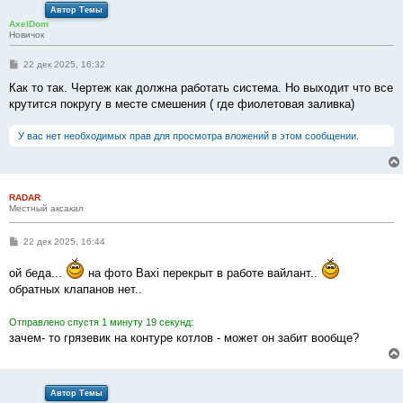
Автор Темы
AxelDom
Новичок
С
22 дек 2025, 16:32
о
о
Как то так. Чертеж как должна работать система. Но выходит что все
б
крутится покругу в месте смешения ( где фиолетовая заливка)
щ
е
н
У вас нет необходимых прав для просмотра вложений в этом сообщении.
и
е
RADAR
Местный аксакал
С
22 дек 2025, 16:44
о
о
ой беда...
на фото Baxi перекрыт в работе вайлант..
б
щ
обратных клапанов нет..
е
н
и
Отправлено спустя 1 минуту 19 секунд:
е
зачем- то грязевик на контуре котлов - может он забит вообще?
Автор Темы