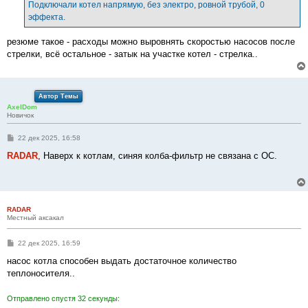
е
Подключали котел напрямую, без электро, ровной трубой, 0
н
эффекта.
и
е
резюме такое - расходы можно выровнять скоростью насосов после
стрелки, всё остальное - затык на участке котел - стрелка..
Автор Темы
AxelDom
Новичок
С
22 дек 2025, 16:58
о
о
RADAR
, Наверх к котлам, синяя колба-фильтр не связана с ОС.
б
щ
е
н
и
е
RADAR
Местный аксакал
С
22 дек 2025, 16:59
о
о
насос котла способен выдать достаточное количество
б
теплоносителя..
щ
е
н
Отправлено спустя 32 секунды:
и