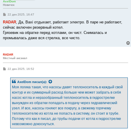
AxelDom
Новичок
С
22 дек 2025, 16:47
о
о
RADAR
, Да, Baxi отдыхает, работает электро. В паре не работают,
б
сейчас включен резервный котел.
щ
е
Грязевик на обратке перед котлами, он чист. Снималась и
н
промывалась даже вся стрелка, все чисто.
и
е
RADAR
Местный аксакал
С
22 дек 2025, 16:52
о
о
б
AxelDom
писал(а):
щ
е
Моя логика такая, что насосы давят теплоноситель в каждый свой
н
контур и их суммарный расход больше чем может забрать в себя
и
е
насос котла и неразобранный теплоноситель в гидрострелке
вынужден из обратки попадать в подачу через гидравлический
узел. И все, насосы гоняют все покругу, а свежему горячему
теплоносителю из котла не попасть в систему, он стоит в трубе.
Потому что как я писал, до трубы подачи от котла к гидрострелке
невозможно докоснуться.