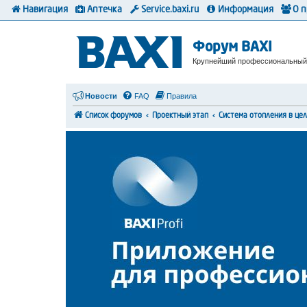
Навигация
Аптечка
Service.baxi.ru
Информация
О 
Форум BAXI
Крупнейший профессиональный
Новости
FAQ
Правила
Список форумов
Проектный этап
Система отопления в це