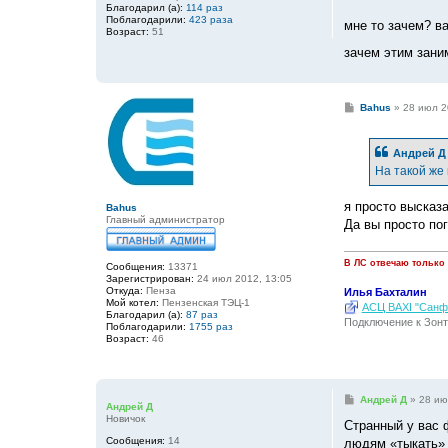
и
Благодарил (а):
114 раз
е
Поблагодарили:
423 раза
мне то зачем? в
Возраст:
51
зачем этим зани
С
Bahus
»
28 июл 2
о
о
б
Андрей Д
щ
е
На такой же 
н
и
е
я просто высказ
Bahus
Главный администратор
Да вы просто по
В ЛС отвечаю только
Сообщения:
13371
Зарегистрирован:
24 июл 2012, 13:05
Откуда:
Пенза
Илья Бахталин
Мой котел:
Пензенская ТЭЦ-1
АСЦ BAXI "Санфо
Благодарил (а):
87 раз
Подключение к Зонт
Поблагодарили:
1755 раз
Возраст:
46
С
Андрей Д
»
28 ию
Андрей Д
о
Новичок
о
Странный у вас 
б
Сообщения:
14
людям «тыкать»
щ