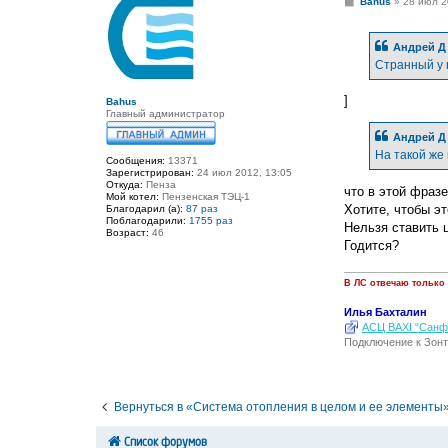
С
Bahus
»
28 июл 2
о
о
б
Андрей Д
щ
е
Странный у 
н
и
е
]
Bahus
Главный администратор
Андрей Д
На такой же 
Сообщения:
13371
Зарегистрирован:
24 июл 2012, 13:05
Откуда:
Пенза
что в этой фраз
Мой котел:
Пензенская ТЭЦ-1
Хотите, чтобы эт
Благодарил (а):
87 раз
Поблагодарили:
1755 раз
Нельзя ставить 
Возраст:
46
Годится?
В ЛС отвечаю только
Илья Бахталин
АСЦ BAXI "Санфо
Подключение к Зонт
Вернуться в «Система отопления в целом и ее элементы
Список форумов