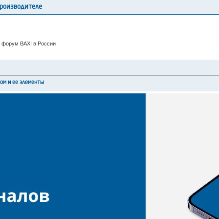
производителе
 форум BAXI в России
лом и ее элементы