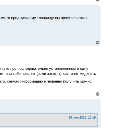
у
е
р
н
у
ему-то предыдущему товарищу вы просто сказали -
т
ь
с
я
к
н
В
а
е
ч
р
а
н
л
у
у
т
ь
т (это про последовательно установленные в одну
с
м, они тебе пояснят (если захотят) как течет жидкость
я
к
лаго, сейчас информацию мгновенно получить можно.
н
а
ч
В
а
е
л
р
у
н
у
т
ь
25 июл 2025, 13:19
с
я