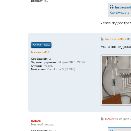
Возраст:
51
fastrewin
Как лучше э
через гидростре
С
fastrewind33
»
05
о
Автор Темы
о
Если нет гидрос
б
fastrewind33
щ
е
Сообщения:
2
н
Зарегистрирован:
04 фев 2025, 22:26
и
Откуда:
Рязань
е
Мой котел:
Baxi Luna 3 (FI 310)
С
RADAR
»
05 фев 
RADAR
о
Местный аксакал
о
б
Сообщения:
6821