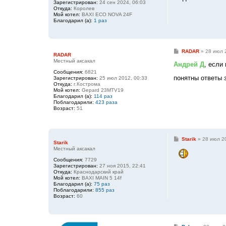
Зарегистрирован:
24 сен 2024, 06:03
е
Откуда:
Королев
н
Мой котел:
BAXI ECO NOVA 24F
и
Благодарил (а):
1 раз
е
С
RADAR
»
28 июл 
RADAR
о
Местный аксакал
о
Андрей Д
, если
б
Сообщения:
6821
щ
понятны ответы 
Зарегистрирован:
25 июл 2012, 00:33
е
Откуда:
г.Кострома
н
Мой котел:
Gepard 23MTV19
и
Благодарил (а):
114 раз
е
Поблагодарили:
423 раза
Возраст:
51
С
Starik
»
28 июл 20
Starik
о
Местный аксакал
о
б
Сообщения:
7729
щ
Зарегистрирован:
27 ноя 2015, 22:41
е
Откуда:
Краснодарский край
н
Мой котел:
BAXI MAIN 5 14f
и
Благодарил (а):
75 раз
е
Поблагодарили:
855 раз
Возраст:
60