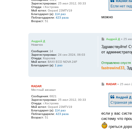
RADAR
пи
щ
Зарегистрирован:
25 июл 2012, 00:33
е
Если нет ги
Откуда:
г.Кострома
н
Мой котел:
Gepard 23MTV19
и
Благодарил (а):
114 раз
е
можно
Поблагодарили:
423 раза
Возраст:
51
С
Андрей Д
»
25 ию
Андрей Д
о
Новичок
о
Здравствуйте! С
б
Сообщения:
14
от администрато
щ
Зарегистрирован:
24 сен 2024, 06:03
е
Откуда:
Королев
н
Мой котел:
BAXI ECO NOVA 24F
Отправлено спустя 
и
Благодарил (а):
1 раз
е
fastrewind33
, З
С
RADAR
»
25 июл 
RADAR
о
Местный аксакал
о
б
Сообщения:
6821
Андрей Д
щ
Зарегистрирован:
25 июл 2012, 00:33
е
Странная ув
Откуда:
г.Кострома
н
Мой котел:
Gepard 23MTV19
и
Благодарил (а):
114 раз
е
если у вас систе
Поблагодарили:
423 раза
Возраст:
51
систему что про
греться доро