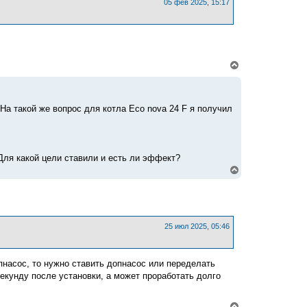
ь
05 фев 2025, 15:17
с
я
к
н
а
ч
В
а
е
л
р
у
н
у
На такой же вопрос для котла Eco nova 24 F я получил
т
ь
с
я
к
Для какой цели ставили и есть ли эффект?
н
В
а
е
ч
р
а
н
л
у
у
т
ь
25 июл 2025, 05:46
с
я
к
опнасос, то нужно ставить допнасос или переделать
н
а
екунду после установки, а может проработать долго
ч
а
л
В