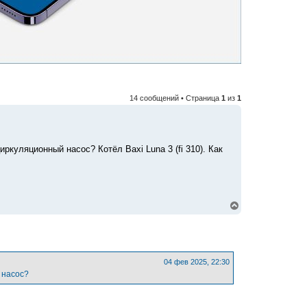
14 сообщений • Страница
1
из
1
куляционный насос? Котёл Baxi Luna 3 (fi 310). Как
В
е
р
н
у
т
ь
04 фев 2025, 22:30
с
 насос?
я
к
н