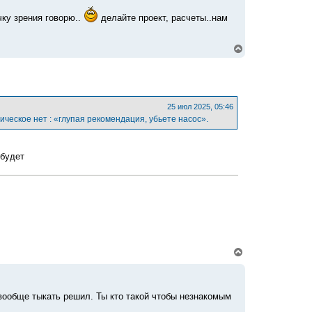
к
н
чку зрения говорю..
делайте проект, расчеты..нам
а
ч
а
В
л
е
у
р
н
у
т
ь
25 июл 2025, 05:46
с
ическое нет : «глупая рекомендация, убьете насос».
я
к
н
а
 будет
ч
а
л
у
В
е
р
н
у
 вообще тыкать решил. Ты кто такой чтобы незнакомым
т
ь