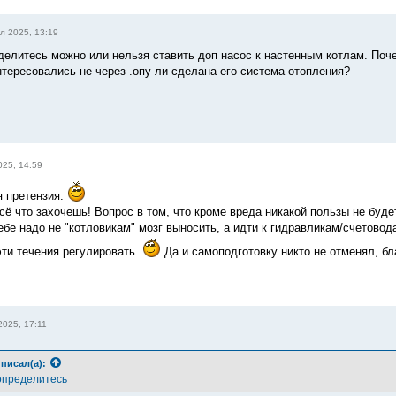
л 2025, 13:19
делитесь можно или нельзя ставить доп насос к настенным котлам. Поч
нтересовались не через .опу ли сделана его система отопления?
025, 14:59
 претензия.
сё что захочешь! Вопрос в том, что кроме вреда никакой пользы не буде
ебе надо не "котловикам" мозг выносить, а идти к гидравликам/счетовода
эти течения регулировать.
Да и самоподготовку никто не отменял, б
2025, 17:11
писал(а):
определитесь