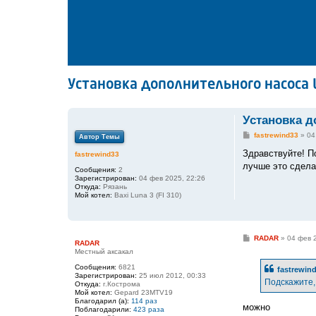
Установка дополнительного насоса 
Установка д
С
fastrewind33
»
04
Автор Темы
о
о
Здравствуйте! П
fastrewind33
б
лучше это сдела
щ
Сообщения:
2
е
Зарегистрирован:
04 фев 2025, 22:26
н
Откуда:
Рязань
и
Мой котел:
Baxi Luna 3 (FI 310)
е
С
RADAR
»
04 фев 
RADAR
о
Местный аксакал
о
б
Сообщения:
6821
fastrewin
щ
Зарегистрирован:
25 июл 2012, 00:33
е
Подскажите,
Откуда:
г.Кострома
н
Мой котел:
Gepard 23MTV19
и
Благодарил (а):
114 раз
е
можно
Поблагодарили:
423 раза