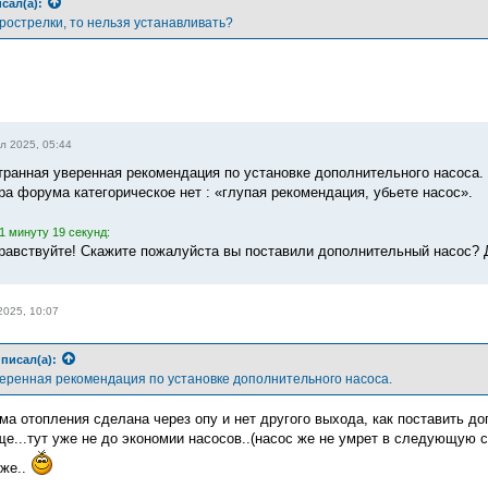
сал(а):
дрострелки, то нельзя устанавливать?
л 2025, 05:44
транная уверенная рекомендация по установке дополнительного насоса. 
ра форума категорическое нет : «глупая рекомендация, убьете насос».
1 минуту 19 секунд:
дравствуйте! Скажите пожалуйста вы поставили дополнительный насос? 
2025, 10:07
писал(а):
еренная рекомендация по установке дополнительного насоса.
ма отопления сделана через опу и нет другого выхода, как поставить д
ще...тут уже не до экономии насосов..(насос же не умрет в следующую с
же..