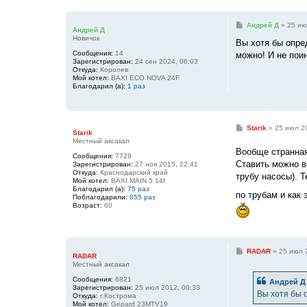
С
Андрей Д
»
25 ию
Андрей Д
о
Новичок
о
Вы хотя бы опре
б
Сообщения:
14
можно! И не пои
щ
Зарегистрирован:
24 сен 2024, 06:03
е
Откуда:
Королев
н
Мой котел:
BAXI ECO NOVA 24F
и
Благодарил (а):
1 раз
е
С
Starik
»
25 июл 2
Starik
о
Местный аксакал
о
Вообще странная
б
Сообщения:
7729
щ
Ставить можно в
Зарегистрирован:
27 ноя 2015, 22:41
е
Откуда:
Краснодарский край
трубу насосы). Т
н
Мой котел:
BAXI MAIN 5 14f
и
Благодарил (а):
75 раз
е
по трубам и как 
Поблагодарили:
855 раз
Возраст:
60
С
RADAR
»
25 июл 
RADAR
о
Местный аксакал
о
б
Сообщения:
6821
Андрей Д
щ
Зарегистрирован:
25 июл 2012, 00:33
е
Вы хотя бы 
Откуда:
г.Кострома
н
Мой котел:
Gepard 23MTV19