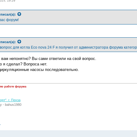
025, 19:29
писал(а):
вас форум!
писал(а):
вопрос для котла Eco nova 24 F я получил от администратора форума категор
е вам непонятно? Вы сами ответили на свой вопрос.
о я сделал? Вопроса нет.
циркуляционные насосы последовательно.
 по работе форума
рт". г. Пенза
у - bahus1980
»