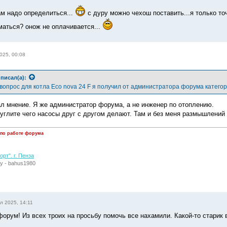
ам надо определиться...
с дуру можно чехош поставить...я только то
маться? онож не оплачивается...
025, 00:08
писал(а):
вопрос для котла Eco nova 24 F я получил от администратора форума категор
ал мнение. Я же администратор форума, а не инженер по отоплению.
гуглите чего насосы друг с другом делают. Там и без меня размышлений
 по работе форума
рт". г. Пенза
у - bahus1980
л 2025, 14:11
форум! Из всех троих на просьбу помочь все нахамили. Какой-то старик