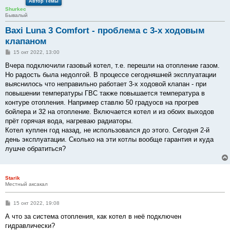
Автор Темы
Shurkec
Бывалый
Baxi Luna 3 Comfort - проблема с 3-х ходовым
клапаном
С
15 окт 2022, 13:00
о
о
Вчера подключили газовый котел, т.е. перешли на отопление газом.
б
Но радость была недолгой. В процессе сегодняшней эксплуатации
щ
е
выяснилось что неправильно работает 3-х ходовой клапан - при
н
повышении температуры ГВС также повышается температура в
и
е
контуре отопления. Например ставлю 50 градуосв на прогрев
бойлера и 32 на отопление. Включается котел и из обоих выходов
прёт горячая вода, нагреваю радиаторы.
Котел куплен год назад, не использовался до этого. Сегодня 2-й
день эксплуатации. Сколько на эти котлы вообще гарантия и куда
лушче обратиться?
Starik
Местный аксакал
С
15 окт 2022, 19:08
о
о
А что за система отопления, как котел в неё подключен
б
гидравлически?
щ