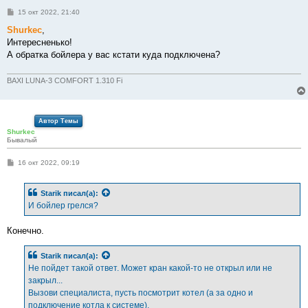
С
15 окт 2022, 21:40
о
о
Shurkec
,
б
Интересненько!
щ
е
А обратка бойлера у вас кстати куда подключена?
н
и
е
BAXI LUNA-3 COMFORT 1.310 Fi
Автор Темы
Shurkec
Бывалый
С
16 окт 2022, 09:19
о
о
б
Starik
писал(а):
щ
е
И бойлер грелся?
н
и
е
Конечно.
Starik
писал(а):
Не пойдет такой ответ. Может кран какой-то не открыл или не
закрыл...
Вызови специалиста, пусть посмотрит котел (а за одно и
подключение котла к системе).