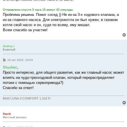
Отправлено спустя 3 часа 15 минут 42 секунды:
Проблема решена. Помог сосед )) Не из-за 3-х ходового клапана, а
из-за главного насоса. Для электрокотла он был нужен, в газовом
котле свой насос и он, судя по всему, ему мешал.
Всем спасибо за участие!
Andrey I
Бывалый
С
16 окт 2022, 19:03
о
о
Shurkec
,
б
Просто интересно, для общего развития, как же главный насос может
щ
е
влиять на чудо-трехходовой клапан, который перераспределяет
н
потоки с помощью сервопривода?)
и
е
Спасибо за ответ!
BAXI LUNA-3 COMFORT 1.310 Fi
Starik
Местный аксакал