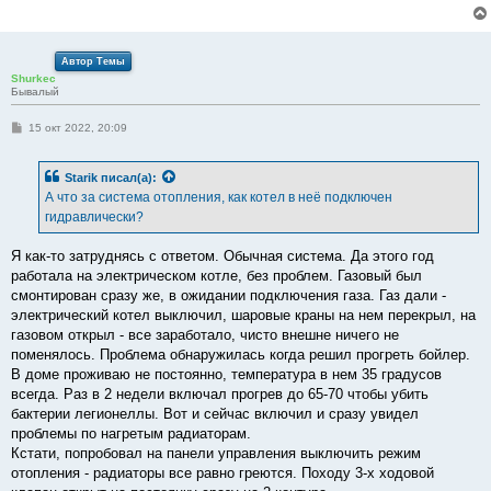
е
н
и
е
Автор Темы
Shurkec
Бывалый
С
15 окт 2022, 20:09
о
о
б
Starik
писал(а):
щ
е
А что за система отопления, как котел в неё подключен
н
гидравлически?
и
е
Я как-то затруднясь с ответом. Обычная система. Да этого год
работала на электрическом котле, без проблем. Газовый был
смонтирован сразу же, в ожидании подключения газа. Газ дали -
электрический котел выключил, шаровые краны на нем перекрыл, на
газовом открыл - все заработало, чисто внешне ничего не
поменялось. Проблема обнаружилась когда решил прогреть бойлер.
В доме проживаю не постоянно, температура в нем 35 градусов
всегда. Раз в 2 недели включал прогрев до 65-70 чтобы убить
бактерии легионеллы. Вот и сейчас включил и сразу увидел
проблемы по нагретым радиаторам.
Кстати, попробовал на панели управления выключить режим
отопления - радиаторы все равно греются. Походу 3-х ходовой