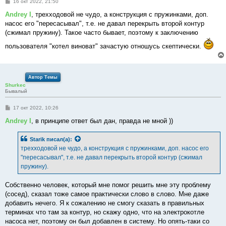
С
16 окт 2022, 21:50
о
о
Andrey I
, трехходовой не чудо, а конструкция с пружинками, доп.
б
насос его "пересасывал", т.е. не давал перекрыть второй контур
щ
е
(сжимал пружину). Такое часто бывает, поэтому к заключению
н
и
пользователя "котел виноват" зачастую отношусь скептически.
е
Автор Темы
Shurkec
Бывалый
С
17 окт 2022, 10:26
о
о
Andrey I
, в принципе ответ был дан, правда не мной ))
б
щ
е
Starik
писал(а):
н
трехходовой не чудо, а конструкция с пружинками, доп. насос его
и
е
"пересасывал", т.е. не давал перекрыть второй контур (сжимал
пружину).
Собственно человек, который мне помог решить мне эту проблему
(сосед), сказал тоже самое практически слово в слово. Мне даже
добавить нечего. Я к сожалению не смогу сказать в правильных
терминах что там за контур, но скажу одно, что на электрокотле
насоса нет, поэтому он был добавлен в систему. Но опять-таки со