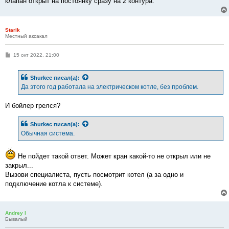
клапан открыт на постоянку сразу на 2 контура.
Starik
Местный аксакал
С
15 окт 2022, 21:00
о
о
б
Shurkec
писал(а):
щ
е
Да этого год работала на электрическом котле, без проблем.
н
и
е
И бойлер грелся?
Shurkec
писал(а):
Обычная система.
Не пойдет такой ответ. Может кран какой-то не открыл или не
закрыл...
Вызови специалиста, пусть посмотрит котел (а за одно и
подключение котла к системе).
Andrey I
Бывалый