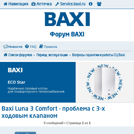
Навигация
Аптечка
Service.baxi.ru
Форум BAXI
Новости
FAQ
Правила
Список форумов
Период эксплуатации
Вопросы гарантии и работы СЦ Baxi
Baxi Luna 3 Comfort - проблема с 3-х
ходовым клапаном
9 сообщений • Страница
1
из
1