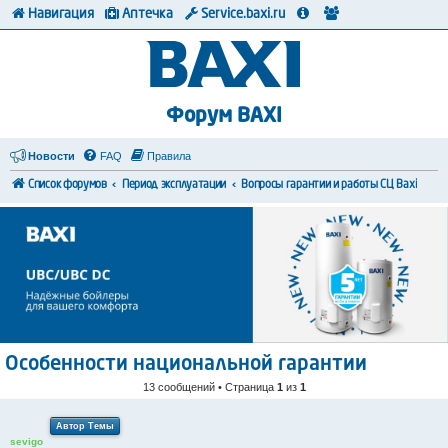
Навигация
Аптечка
Service.baxi.ru
Форум BAXI
Новости
FAQ
Правила
Список форумов
Период эксплуатации
Вопросы гарантии и работы СЦ Baxi
Особенности национальной гарантии
13 сообщений • Страница
1
из
1
Автор Темы
sevigo