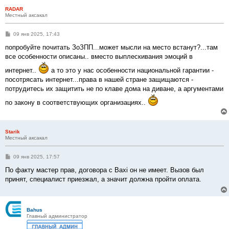
RADAR
Местный аксакал
С
09 янв 2025, 17:43
о
о
попробуйте почитать ЗоЗПП...может мысли на место встанут?...там
б
все особенности описаны.. вместо выплескивания эмоций в
щ
е
интернет..
а то это у нас особенности национальной гарантии -
н
и
посотрясать интернет...права в нашей стране защищаются -
е
потрудитесь их защитить не по клаве дома на диване, а аргументами
по закону в соответствующих организациях..
Starik
Местный аксакал
С
09 янв 2025, 17:57
о
о
По факту мастер прав, договора с Baxi он не имеет. Вызов был
б
принят, специалист приезжал, а значит должна пройти оплата.
щ
е
н
и
е
Bahus
Главный администратор