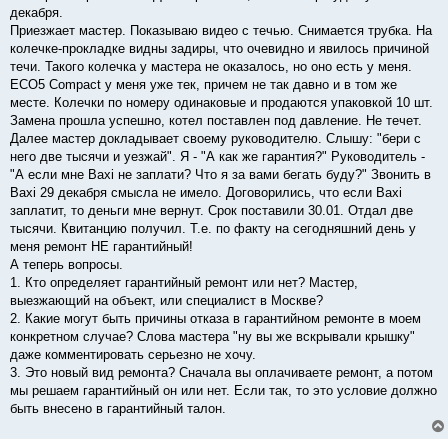
декабря.
Приезжает мастер. Показываю видео с течью. Снимается трубка. На
колечке-прокладке видны задиры, что очевидно и явилось причиной
течи. Такого колечка у мастера не оказалось, но оно есть у меня.
ECO5 Compact у меня уже тек, причем не так давно и в том же
месте. Колечки по номеру одинаковые и продаются упаковкой 10 шт.
Замена прошла успешно, котел поставлен под давление. Не течет.
Далее мастер докладывает своему руководителю. Слышу: "бери с
него две тысячи и уезжай". Я - "А как же гарантия?" Руководитель -
"А если мне Baxi не заплати? Что я за вами бегать буду?" Звонить в
Baxi 29 декабря смысла не имело. Договорились, что если Baxi
заплатит, то деньги мне вернут. Срок поставили 30.01. Отдал две
тысячи. Квитанцию получил. Т.е. по факту на сегодняшний день у
меня ремонт НЕ гарантийный!
А теперь вопросы.
1. Кто определяет гарантийный ремонт или нет? Мастер,
выезжающий на объект, или специалист в Москве?
2. Какие могут быть причины отказа в гарантийном ремонте в моем
конкретном случае? Слова мастера "ну вы же вскрывали крышку"
даже комментировать серьезно не хочу.
3. Это новый вид ремонта? Сначала вы оплачиваете ремонт, а потом
мы решаем гарантийный он или нет. Если так, то это условие должно
быть внесено в гарантийный талон.