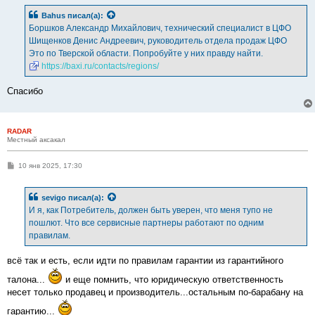
Bahus
писал(а):
Боршков Александр Михайлович, технический специалист в ЦФО
Шищенков Денис Андреевич, руководитель отдела продаж ЦФО
Это по Тверской области. Попробуйте у них правду найти.
https://baxi.ru/contacts/regions/
Спасибо
RADAR
Местный аксакал
С
10 янв 2025, 17:30
о
о
б
sevigo
писал(а):
щ
е
И я, как Потребитель, должен быть уверен, что меня тупо не
н
пошлют. Что все сервисные партнеры работают по одним
и
е
правилам.
всё так и есть, если идти по правилам гарантии из гарантийного
талона...
и еще помнить, что юридическую ответственность
несет только продавец и производитель...остальным по-барабану на
гарантию...