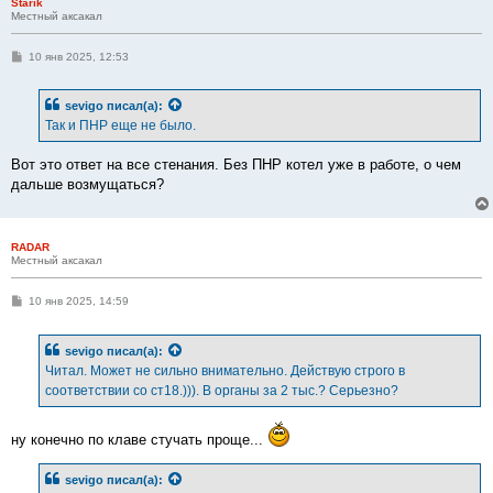
Starik
Местный аксакал
С
10 янв 2025, 12:53
о
о
б
sevigo
писал(а):
щ
е
Так и ПНР еще не было.
н
и
е
Вот это ответ на все стенания. Без ПНР котел уже в работе, о чем
дальше возмущаться?
RADAR
Местный аксакал
С
10 янв 2025, 14:59
о
о
б
sevigo
писал(а):
щ
е
Читал. Может не сильно внимательно. Действую строго в
н
соответствии со ст18.))). В органы за 2 тыс.? Серьезно?
и
е
ну конечно по клаве стучать проще...
sevigo
писал(а):