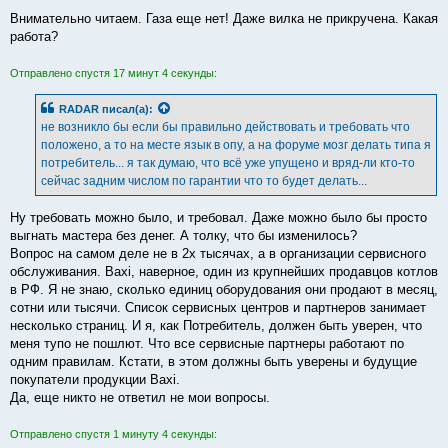
Внимательно читаем. Газа еще нет! Даже вилка не прикручена. Какая
работа?
Отправлено спустя 17 минут 4 секунды:
RADAR
писал(а):
не возникло бы если бы правильно действовать и требовать что
положено, а то на месте язык в опу, а на форуме мозг делать типа я
потребитель... я так думаю, что всё уже упущено и вряд-ли кто-то
сейчас задним числом по гарантии что то будет делать...
Ну требовать можно было, и требовал. Даже можно было бы просто
выгнать мастера без денег. А толку, что бы изменилось?
Вопрос на самом деле не в 2х тысячах, а в организации сервисного
обслуживания. Baxi, наверное, один из крупнейших продавцов котлов
в РФ. Я не знаю, сколько единиц оборудования они продают в месяц,
сотни или тысячи. Список сервисных центров и партнеров занимает
несколько страниц. И я, как Потребитель, должен быть уверен, что
меня тупо не пошлют. Что все сервисные партнеры работают по
одним правилам. Кстати, в этом должны быть уверены и будущие
покупатели продукции Baxi.
Да, еще никто не ответил не мои вопросы.
Отправлено спустя 1 минуту 4 секунды: