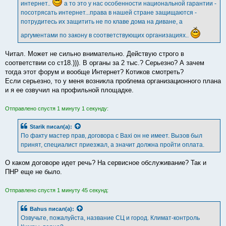
интернет..
а то это у нас особенности национальной гарантии -
посотрясать интернет...права в нашей стране защищаются -
потрудитесь их защитить не по клаве дома на диване, а
аргументами по закону в соответствующих организациях..
Читал. Может не сильно внимательно. Действую строго в
соответствии со ст18.))). В органы за 2 тыс.? Серьезно? А зачем
тогда этот форум и вообще Интернет? Котиков смотреть?
Если серьезно, то у меня возникла проблема организационного плана
и я ее озвучил на профильной площадке.
Отправлено спустя 1 минуту 1 секунду:
Starik
писал(а):
По факту мастер прав, договора с Baxi он не имеет. Вызов был
принят, специалист приезжал, а значит должна пройти оплата.
О каком договоре идет речь? На сервисное обслуживание? Так и
ПНР еще не было.
Отправлено спустя 1 минуту 45 секунд:
Bahus
писал(а):
Озвучьте, пожалуйста, название СЦ и город. Климат-контроль