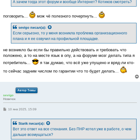
А зачем тогда этот форум и вообще Интернет? Котиков смотреть?
поговорить...
мож чё полезного почерпнуть...
sevigo
писал(а):
Если серьезно, то у меня возникла проблема организационного
плана и я ее озвучил на профильной площадке.
не возникло бы если бы правильно действовать и требовать что
положено, а то на месте язык в опу, а на форуме мозг делать типа я
потребитель...
я так думаю, что всё уже упущено и вряд-ли кто-
то сейчас задним числом по гарантии что то будет делать...
Автор Темы
sevigo
Новичок
С
10 янв 2025, 15:09
о
о
б
Starik
писал(а):
щ
е
Вот это ответ на все стенания. Без ПНР котел уже в работе, о чем
н
дальше возмущаться?
и
е