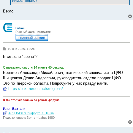
Кимры, верно?
Верго
Bahus
Главный администратор
С
10 янв 2025, 12:26
о
о
В смысле "верно"?
б
щ
е
Отправлено спустя 14 минут 40 секунд:
н
Боршков Александр Михайлович, технический специалист в ЦФО
и
е
Шищенков Денис Андреевич, руководитель отдела продаж ЦФО
Это по Тверской области. Попробуйте у них правду найти.
https://baxi.ru/contacts/regions/
В ЛС отвечаю только по работе форума
Илья Бахталин
АСЦ BAXI "Санфорт". г. Пенза
Подключение к Зонту - bahus1980