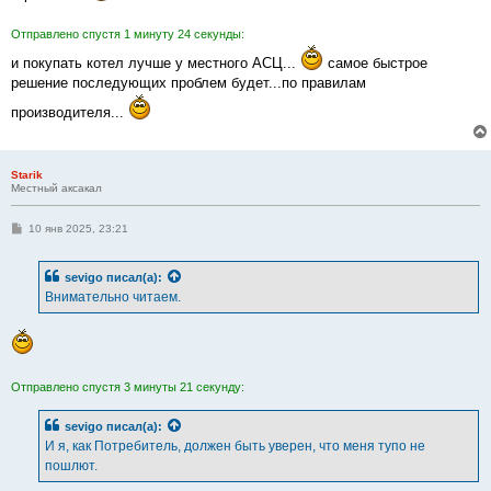
Отправлено спустя 1 минуту 24 секунды:
и покупать котел лучше у местного АСЦ...
самое быстрое
решение последующих проблем будет...по правилам
производителя...
Starik
Местный аксакал
С
10 янв 2025, 23:21
о
о
б
sevigo
писал(а):
щ
е
Внимательно читаем.
н
и
е
Отправлено спустя 3 минуты 21 секунду:
sevigo
писал(а):
И я, как Потребитель, должен быть уверен, что меня тупо не
пошлют.