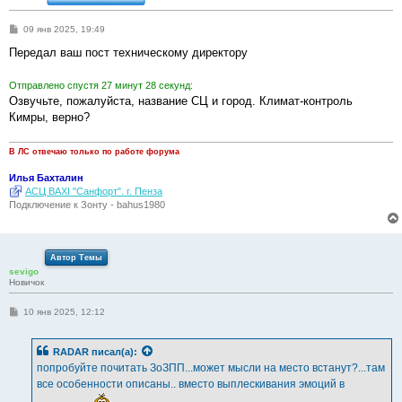
С
09 янв 2025, 19:49
о
о
Передал ваш пост техническому директору
б
щ
е
Отправлено спустя 27 минут 28 секунд:
н
Озвучьте, пожалуйста, название СЦ и город. Климат-контроль
и
е
Кимры, верно?
В ЛС отвечаю только по работе форума
Илья Бахталин
АСЦ BAXI "Санфорт". г. Пенза
Подключение к Зонту - bahus1980
Автор Темы
sevigo
Новичок
С
10 янв 2025, 12:12
о
о
б
RADAR
писал(а):
щ
е
попробуйте почитать ЗоЗПП...может мысли на место встанут?...там
н
все особенности описаны.. вместо выплескивания эмоций в
и
е