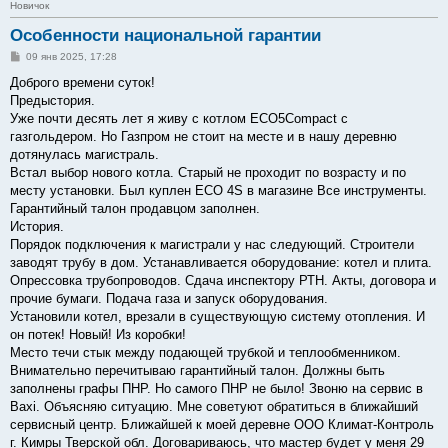
Новичок
Особенности национальной гарантии
С
09 янв 2025, 17:28
о
о
Доброго времени суток!
б
Предыстория.
щ
е
Уже почти десять лет я живу с котлом ECO5Compact с
н
газгольдером. Но Газпром не стоит на месте и в нашу деревню
и
е
дотянулась магистраль.
Встал выбор нового котла. Старый не проходит по возрасту и по
месту установки. Был куплен ECO 4S в магазине Все инструменты.
Гарантийный талон продавцом заполнен.
История.
Порядок подключения к магистрали у нас следующий. Строители
заводят трубу в дом. Устанавливается оборудование: котел и плита.
Опрессовка трубопроводов. Сдача инспектору РТН. Акты, договора и
прочие бумаги. Подача газа и запуск оборудования.
Установили котел, врезали в существующую систему отопления. И
он потек! Новый! Из коробки!
Место течи стык между подающей трубкой и теплообменником.
Внимательно перечитываю гарантийный талон. Должны быть
заполнены графы ПНР. Но самого ПНР не было! Звоню на сервис в
Baxi. Объясняю ситуацию. Мне советуют обратиться в ближайший
сервисный центр. Ближайшей к моей деревне ООО Климат-Контроль
г. Кимры Тверской обл. Договариваюсь, что мастер будет у меня 29