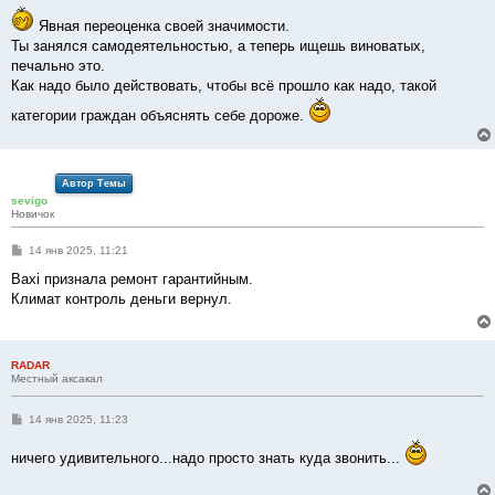
Явная переоценка своей значимости.
Ты занялся самодеятельностью, а теперь ищешь виноватых,
печально это.
Как надо было действовать, чтобы всё прошло как надо, такой
категории граждан объяснять себе дороже.
Автор Темы
sevigo
Новичок
С
14 янв 2025, 11:21
о
о
Baxi признала ремонт гарантийным.
б
Климат контроль деньги вернул.
щ
е
н
и
е
RADAR
Местный аксакал
С
14 янв 2025, 11:23
о
о
ничего удивительного...надо просто знать куда звонить...
б
щ
е