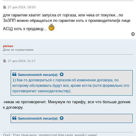
С
27 дек 2024, 18:03
о
о
для гарантии хватит запуска от горгаза, или чека от покупки...по
б
ЗоЗПП можно обращаться по гарантии хоть к производителю(в лице
щ
е
АСЦ) хоть к продавцу...
н
и
е
plehan
Дока по нормативам
С
27 дек 2024, 21:17
о
о
б
Samostroevich
писал(а):
щ
е
1) Как-то договориться с горгазом об изменении договора, по
н
которому обслуживать будут все, кроме котла (хотя формально это
и
е
противоречит законодательству);
-никак не противоречит. Минумум по тарифу, все что больше допник
к договору.
Samostroevich
писал(а):
Ооо!.. Етит твою мать, профессор! Иди сюда, выпей с нами!