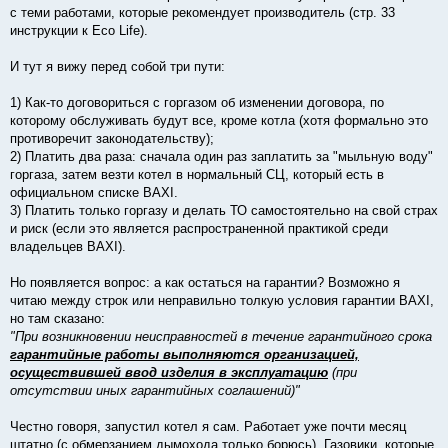
с теми работами, которые рекомендует производитель (стр. 33
инструкции к Eco Life).
И тут я вижу перед собой три пути:
1) Как-то договориться с горгазом об изменении договора, по
которому обслуживать будут все, кроме котла (хотя формально это
противоречит законодательству);
2) Платить два раза: сначала один раз заплатить за "мыльную воду"
горгаза, затем везти котел в нормальный СЦ, который есть в
официальном списке BAXI.
3) Платить только горгазу и делать ТО самостоятельно на свой страх
и риск (если это является распространенной практикой среди
владельцев BAXI).
Но появляется вопрос: а как остаться на гарантии? Возможно я
читаю между строк или неправильно толкую условия гарантии BAXI,
но там сказано:
"При возникновении неисправностей в течение гарантийного срока
гарантийные работы выполняются организацией,
осуществившей ввод изделия в эксплуатацию
(при
отсутствии иных гарантийных соглашений)"
Честно говоря, запустил котел я сам. Работает уже почти месяц
штатно (с обмерзанием дымохода только борюсь). Газовики, которые