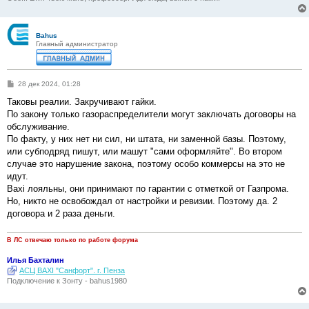
Bahus
Главный администратор
С
28 дек 2024, 01:28
о
о
Таковы реалии. Закручивают гайки.
б
По закону только газораспределители могут заключать договоры на
щ
е
обслуживание.
н
По факту, у них нет ни сил, ни штата, ни заменной базы. Поэтому,
и
е
или субподряд пишут, или машут "сами оформляйте". Во втором
случае это нарушение закона, поэтому особо коммерсы на это не
идут.
Baxi лояльны, они принимают по гарантии с отметкой от Газпрома.
Но, никто не освобождал от настройки и ревизии. Поэтому да. 2
договора и 2 раза деньги.
В ЛС отвечаю только по работе форума
Илья Бахталин
АСЦ BAXI "Санфорт". г. Пенза
Подключение к Зонту - bahus1980