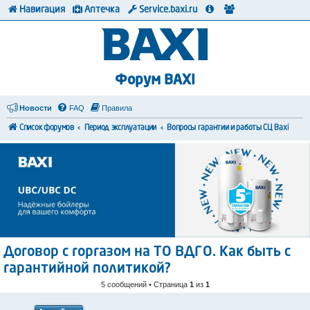
Навигация
Аптечка
Service.baxi.ru
Форум BAXI
Новости
FAQ
Правила
Список форумов
Период эксплуатации
Вопросы гарантии и работы СЦ Baxi
Договор с горгазом на ТО ВДГО. Как быть с
гарантийной политикой?
5 сообщений • Страница
1
из
1