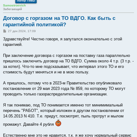
Автор Темы
Samostroevich
Забегающий
Договор с горгазом на ТО ВДГО. Как быть с
гарантийной политикой?
С
27 дек 2024, 17:09
о
о
Здравствуйте! Честно говоря, я запутался окончательно с этой
б
гарантией.
щ
е
н
При заключение договора с горгазом на поставку газа параллельно
и
е
пришлось заключить договор на ТО ВДГО. Сумма около 4 т.р. (3 т.р. -
за котел). Что-то мне подсказывает, что интервал этого ТО и его
стоимость будут меняться и не в мою пользу.
А пришлось, потому что в 2023-м Правительство опубликовало
постановление от 29 мая 2023 года № 859, по которому ТО могут
проводить только газораспределительные организации.
Я так понимаю, под ТО понимается именно тот минимимальный
перечень "РАБОТ", который изложен в другом постановлении от
14.05.2013 N 410. Т.е. придут, посмотрят, пыль протрут и мылом
промажут. Давайте 4 рубля
Естественно мне это не нравится, т.к. я же хочу нормальный сервис