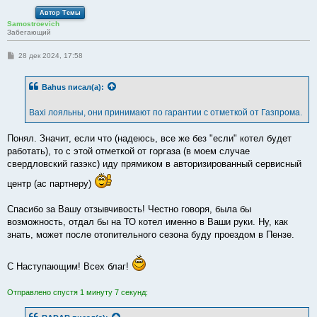
Автор Темы
Samostroevich
Забегающий
С
28 дек 2024, 17:58
о
о
б
Bahus
писал(а):
щ
е
н
Baxi лояльны, они принимают по гарантии с отметкой от Газпрома.
и
е
Понял. Значит, если что (надеюсь, все же без "если" котел будет
работать), то с этой отметкой от горгаза (в моем случае
свердловский газэкс) иду прямиком в авторизированный сервисный
центр (ас партнеру)
Спасибо за Вашу отзывчивость! Честно говоря, была бы
возможность, отдал бы на ТО котел именно в Ваши руки. Ну, как
знать, может после отопительного сезона буду проездом в Пензе.
С Наступающим! Всех благ!
Отправлено спустя 1 минуту 7 секунд: