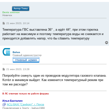
Автор Темы
Denis smirnov
Новичок
С
21 июн 2023, 10:14
о
о
Температура ГВС выставлена 36° , а идёт 44°, при этом горелка
б
работает на максимум и поэтому температура воды не снижается и
щ
е
приходится добавлять напор, что бы сбавить температуру
н
и
е
Bahus
Главный администратор
С
21 июн 2023, 13:28
о
о
Попробуйте скинуть один из проводков модулятора газового клапана.
б
Котёл в минимум выйдет. Как изменится температурный режим при
щ
е
том же расходе?
н
и
е
В ЛС отвечаю только по работе форума
Илья Бахталин
АСЦ BAXI "Санфорт". г. Пенза
Подключение к Зонту - bahus1980