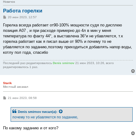
Новичок
Работа горелки
С
20 июн 2023, 12:57
о
о
Горелка всегда работает от90-100% мощности судя по дисплею
б
позиция А07 , и при расходе примерно до 4л в мин у меня
щ
е
температура по факту 44°, а выставлена 36°и не убавляется, т.к
н
горелка работает как я писал выше от 90% и почему то не
и
е
убавляется по заданию,поэтому приходиться добавлять напор воды,
котлу пол года, спасибо
Последний раз редактировалось
Denis smirnov
21 июн 2023, 10:26, всего
редактировалось 1 раз.
Starik
Местный аксакал
С
21 июн 2023, 08:58
о
о
б
Denis smirnov
писал(а):
щ
е
почему то не убавляется по заданию,
н
и
е
По какому заданию и от кого?