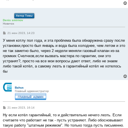
Автор Темы
Denis smirnov
Новичок
С
21 июн 2023, 14:23
о
о
У меня котлу пол года, и эта проблема была обнаружена сразу после
б
установки,просто был январь и вода была холоднее, чем летом и это
щ
е
не так заметно было, через 2 недели меняли газовый клапан из-за
н
громких Счелчков,если вызвать мастера по гарантии, они это
и
е
устранят?, просто на все мои вопросы дают ответ, либо не знаем
либо такой котёл, а самому лезть в гарантийный котёл не хотелось
бы
Bahus
Главный администратор
С
21 июн 2023, 16:14
о
о
Ну если котёл гарантийный, то и действительно нечего лезть. Если
б
считаете что работает не так - пусть устраняют. Либо обосновывают
щ
е
такую работу "штатным режимом". Но только тогда пусть письменно.
н