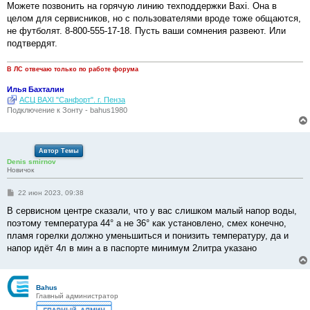
Можете позвонить на горячую линию техподдержки Baxi. Она в
и
е
целом для сервисников, но с пользователями вроде тоже общаются,
не футболят. 8-800-555-17-18. Пусть ваши сомнения развеют. Или
подтвердят.
В ЛС отвечаю только по работе форума
Илья Бахталин
АСЦ BAXI "Санфорт". г. Пенза
Подключение к Зонту - bahus1980
Автор Темы
Denis smirnov
Новичок
С
22 июн 2023, 09:38
о
о
В сервисном центре сказали, что у вас слишком малый напор воды,
б
поэтому температура 44° а не 36° как установлено, смех конечно,
щ
е
пламя горелки должно уменьшиться и понизить температуру, да и
н
напор идёт 4л в мин а в паспорте минимум 2литра указано
и
е
Bahus
Главный администратор