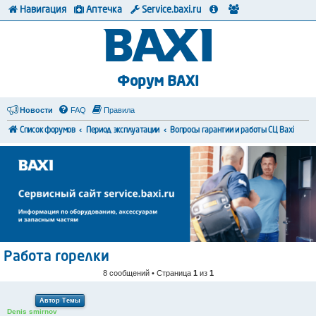
Навигация
Аптечка
Service.baxi.ru
Форум BAXI
Новости
FAQ
Правила
Список форумов
Период эксплуатации
Вопросы гарантии и работы СЦ Baxi
Работа горелки
8 сообщений • Страница
1
из
1
Автор Темы
Denis smirnov