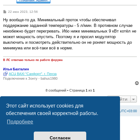
С
22 июн 2023, 12:56
о
о
Ну вообще-то да. Минимальный проток чтобы обеспечивал
б
поддержание заданной температуры - 5 л/мин. В противном случае
щ
е
неизбежно будет перегревать. Ибо ниже минимальных 9 кВт котёл не
н
может мощность опустить. Поэтому я и просил модулятор
и
е
выключить и посмотреть действительно он не роняет мощность до
минимума или всё-таки всё в норме.
В ЛС отвечаю только по работе форума
Илья Бахталин
АСЦ BAXI "Санфорт". г. Пенза
Подключение к Зонту - bahus1980
8 сообщений • Страница
1
из
1
Перейти
Этот сайт использует cookies для
Список форумов
С
в
я
з
а
т
ь
с
я
с
а
д
м
и
н
и
с
т
р
а
ц
и
е
й
Часовой пояс:
UTC+03:00
обеспечения своей корректной работы.
Подробнее
Создано на основе
phpBB
® Forum Software © phpBB Limited
Официальный сайт BAXI в России
Конфиденциальность
|
Правила
Согласен