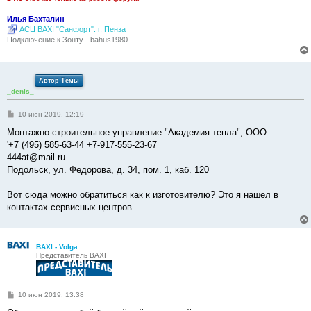
Илья Бахталин
АСЦ BAXI "Санфорт". г. Пенза
Подключение к Зонту - bahus1980
Автор Темы
_denis_
С
10 июн 2019, 12:19
о
о
Монтажно-строительное управление "Академия тепла", ООО
б
'+7 (495) 585-63-44 +7-917-555-23-67
щ
е
444at@mail.ru
н
Подольск, ул. Федорова, д. 34, пом. 1, каб. 120
и
е
Вот сюда можно обратиться как к изготовителю? Это я нашел в
контактах сервисных центров
BAXI - Volga
Представитель BAXI
С
10 июн 2019, 13:38
о
о