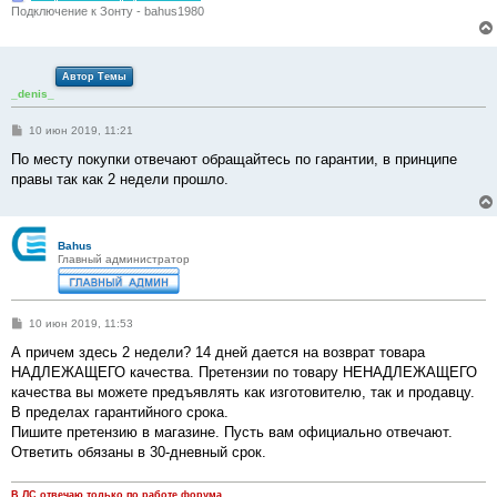
Подключение к Зонту - bahus1980
Автор Темы
_denis_
С
10 июн 2019, 11:21
о
о
По месту покупки отвечают обращайтесь по гарантии, в принципе
б
правы так как 2 недели прошло.
щ
е
н
и
е
Bahus
Главный администратор
С
10 июн 2019, 11:53
о
о
А причем здесь 2 недели? 14 дней дается на возврат товара
б
НАДЛЕЖАЩЕГО качества. Претензии по товару НЕНАДЛЕЖАЩЕГО
щ
е
качества вы можете предъявлять как изготовителю, так и продавцу.
н
В пределах гарантийного срока.
и
е
Пишите претензию в магазине. Пусть вам официально отвечают.
Ответить обязаны в 30-дневный срок.
В ЛС отвечаю только по работе форума