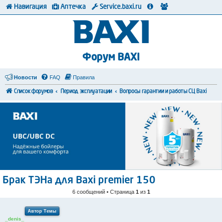
Навигация
Аптечка
Service.baxi.ru
Форум BAXI
Новости
FAQ
Правила
Список форумов
Период эксплуатации
Вопросы гарантии и работы СЦ Baxi
Брак ТЭНа для Baxi premier 150
6 сообщений • Страница
1
из
1
Автор Темы
_denis_