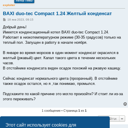
Автор Темы
exploiter
BAXI duo-tec Compact 1.24 Желтый конденсат
С
18 янв 2023, 09:15
о
о
Добрый день!
б
Имеется конденсационный котел BAXI duo-tec Compact 1.24.
щ
е
Работает в низкотемпературном режиме (30-35 градусов) только на
н
теплый пол. Запущен в работу в начале ноября.
и
е
В январе во время морозов в один момент конденсат окрасился в
желтый (ржавый) цвет. Капал такого цвета в течении нескольких
часов.
В отстойнике конденсата виден осадок похожий на ржавую кашицу.
Сейчас конденсат нормального цвета (прозрачный). В отстойнике
также осадок остался, но я ,так понимаю, промылся.
Подскажите по какой причине это могло произойти? И стоит ли из-за
этого переживать?
1 сообщение • Страница
1
из
1
Перейти
Этот сайт использует cookies для