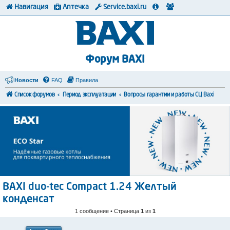
Навигация
Аптечка
Service.baxi.ru
Форум BAXI
Новости
FAQ
Правила
Список форумов
Период эксплуатации
Вопросы гарантии и работы СЦ Baxi
BAXI duo-tec Compact 1.24 Желтый
конденсат
1 сообщение • Страница
1
из
1