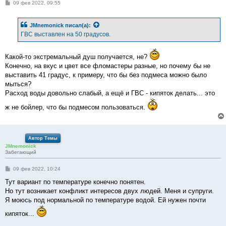
С
09 фев 2022, 09:55
о
о
б
JMnemonick
писал(а):
щ
е
ГВС выставлен на 50 градусов.
н
и
е
Какой-то экстремальный душ получается, не?
Конечно, на вкус и цвет все фломастеры разные, но почему бы не
выставить 41 градус, к примеру, что бы без подмеса можно было
мыться?
Расход воды довольно слабый, а ещё и ГВС - кипяток делать... это
ж не бойлер, что бы подмесом пользоваться.
Автор Темы
JMnemonick
Забегающий
С
09 фев 2022, 10:24
о
о
Тут вариант по температуре конечно понятен.
б
Но тут возникает конфликт интересов двух людей. Меня и супруги.
щ
е
Я моюсь под нормальной по температуре водой. Ей нужен почти
н
и
кипяток...
е