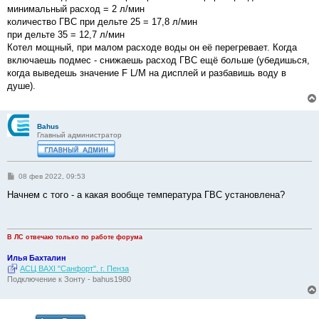
минимальный расход = 2 л/мин
количество ГВС при дельте 25 = 17,8 л/мин
при дельте 35 = 12,7 л/мин
Котел мощный, при малом расходе воды он её перегревает. Когда
включаешь подмес - снижаешь расход ГВС ещё больше (убедишься,
когда выведешь значение F L/M на дисплей и разбавишь воду в
душе).
Bahus
Главный администратор
С
08 фев 2022, 09:53
о
о
Начнем с того - а какая вообще температура ГВС установлена?
б
щ
е
н
и
В ЛС отвечаю только по работе форума
е
Илья Бахталин
АСЦ BAXI "Санфорт". г. Пенза
Подключение к Зонту - bahus1980