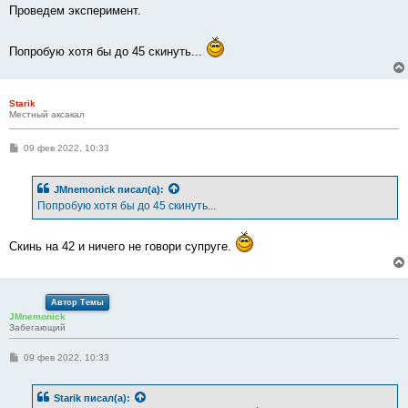
Проведем эксперимент.
Попробую хотя бы до 45 скинуть...
Starik
Местный аксакал
С
09 фев 2022, 10:33
о
о
б
JMnemonick
писал(а):
щ
е
Попробую хотя бы до 45 скинуть...
н
и
е
Скинь на 42 и ничего не говори супруге.
Автор Темы
JMnemonick
Забегающий
С
09 фев 2022, 10:33
о
о
б
Starik
писал(а):
щ