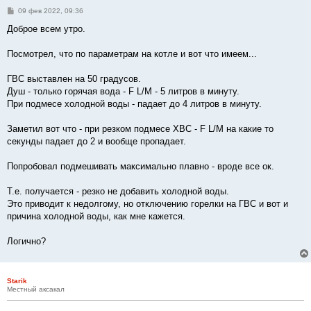
С
09 фев 2022, 09:36
о
о
Доброе всем утро.
б
щ
е
Посмотрел, что по параметрам на котле и вот что имеем...
н
и
е
ГВС выставлен на 50 градусов.
Душ - только горячая вода - F L/M - 5 литров в минуту.
При подмесе холодной воды - падает до 4 литров в минуту.
Заметил вот что - при резком подмесе ХВС - F L/M на какие то
секунды падает до 2 и вообще пропадает.
Попробовал подмешивать максимально плавно - вроде все ок.
Т.е. получается - резко не добавить холодной воды.
Это приводит к недолгому, но отключению горелки на ГВС и вот и
причина холодной воды, как мне кажется.
Логично?
Starik
Местный аксакал