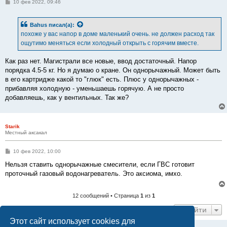
С
10 фев 2022, 09:46
о
о
б
Bahus
писал(а):
щ
е
похоже у вас напор в доме маленький очень. не должен расход так
н
ощутимо меняться если холодный открыть с горячим вместе.
и
е
Как раз нет. Магистрали все новые, ввод достаточный. Напор
порядка 4.5-5 кг. Но я думаю о кране. Он однорычажный. Может быть
в его картридже какой то "глюк" есть. Плюс у однорычажных -
прибавляя холодную - уменьшаешь горячую. А не просто
добавляешь, как у вентильных. Так же?
Starik
Местный аксакал
С
10 фев 2022, 10:00
о
о
Нельзя ставить однорычажные смесители, если ГВС готовит
б
проточный газовый водонагреватель. Это аксиома, имхо.
щ
е
н
и
12 сообщений • Страница
1
из
1
е
Перейти
Этот сайт использует cookies для