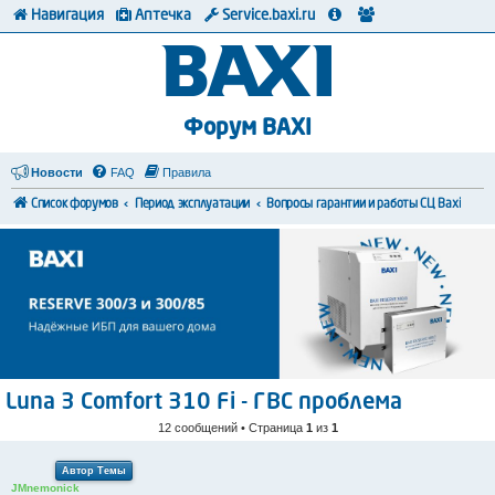
Навигация
Аптечка
Service.baxi.ru
Форум BAXI
Новости
FAQ
Правила
Список форумов
Период эксплуатации
Вопросы гарантии и работы СЦ Baxi
Luna 3 Comfort 310 Fi - ГВС проблема
12 сообщений • Страница
1
из
1
Автор Темы
JMnemonick