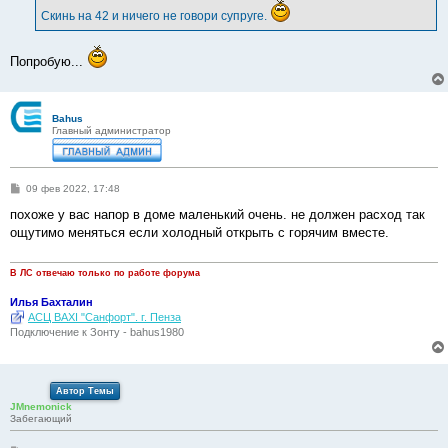
е
Скинь на 42 и ничего не говори супруге.
н
и
е
Попробую...
Bahus
Главный администратор
С
09 фев 2022, 17:48
о
о
похоже у вас напор в доме маленький очень. не должен расход так
б
ощутимо меняться если холодный открыть с горячим вместе.
щ
е
н
и
В ЛС отвечаю только по работе форума
е
Илья Бахталин
АСЦ BAXI "Санфорт". г. Пенза
Подключение к Зонту - bahus1980
Автор Темы
JMnemonick
Забегающий