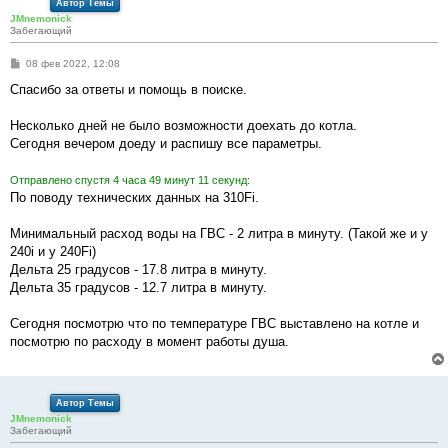
Автор Темы
JMnemonick
Забегающий
С
08 фев 2022, 12:08
о
о
Спасибо за ответы и помощь в поиске.
б
щ
е
Несколько дней не было возможности доехать до котла.
н
Сегодня вечером доеду и распишу все параметры.
и
е
Отправлено спустя 4 часа 49 минут 11 секунд:
По поводу технических данных на 310Fi.
Минимальный расход воды на ГВС - 2 литра в минуту. (Такой же и у
240i и у 240Fi)
Дельта 25 градусов - 17.8 литра в минуту.
Дельта 35 градусов - 12.7 литра в минуту.
Сегодня посмотрю что по температуре ГВС выставлено на котле и
посмотрю по расходу в момент работы душа.
Автор Темы
JMnemonick
Забегающий