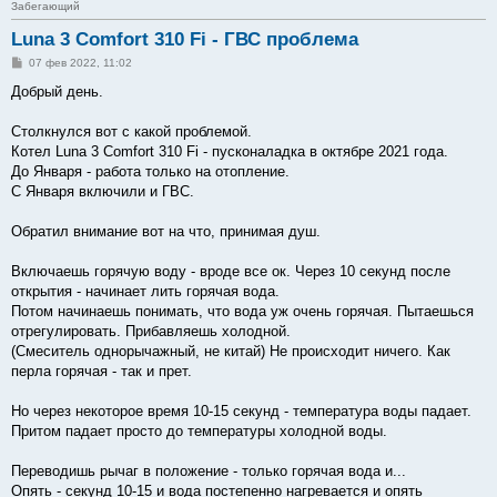
Забегающий
Luna 3 Comfort 310 Fi - ГВС проблема
С
07 фев 2022, 11:02
о
о
Добрый день.
б
щ
е
Столкнулся вот с какой проблемой.
н
Котел Luna 3 Comfort 310 Fi - пусконаладка в октябре 2021 года.
и
е
До Января - работа только на отопление.
С Января включили и ГВС.
Обратил внимание вот на что, принимая душ.
Включаешь горячую воду - вроде все ок. Через 10 секунд после
открытия - начинает лить горячая вода.
Потом начинаешь понимать, что вода уж очень горячая. Пытаешься
отрегулировать. Прибавляешь холодной.
(Смеситель однорычажный, не китай) Не происходит ничего. Как
перла горячая - так и прет.
Но через некоторое время 10-15 секунд - температура воды падает.
Притом падает просто до температуры холодной воды.
Переводишь рычаг в положение - только горячая вода и...
Опять - секунд 10-15 и вода постепенно нагревается и опять