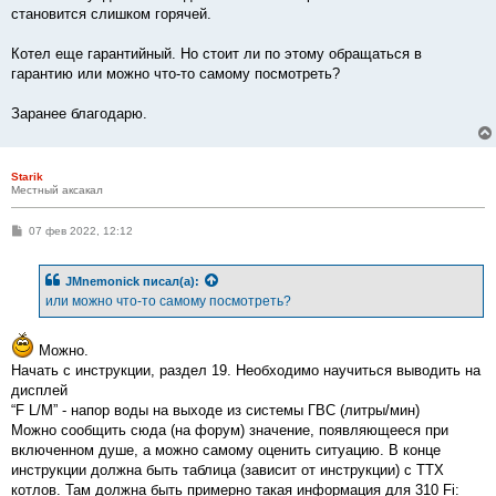
становится слишком горячей.
Котел еще гарантийный. Но стоит ли по этому обращаться в
гарантию или можно что-то самому посмотреть?
Заранее благодарю.
Starik
Местный аксакал
С
07 фев 2022, 12:12
о
о
б
JMnemonick
писал(а):
щ
е
или можно что-то самому посмотреть?
н
и
е
Можно.
Начать с инструкции, раздел 19. Необходимо научиться выводить на
дисплей
“F L/M” - напор воды на выходе из системы ГВС (литры/мин)
Можно сообщить сюда (на форум) значение, появляющееся при
включенном душе, а можно самому оценить ситуацию. В конце
инструкции должна быть таблица (зависит от инструкции) с ТТХ
котлов. Там должна быть примерно такая информация для 310 Fi: