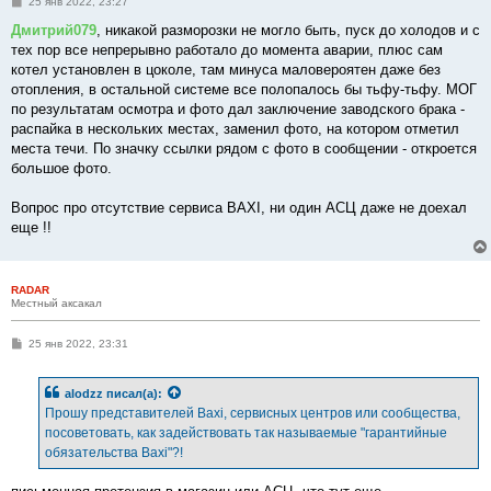
С
25 янв 2022, 23:27
о
о
Дмитрий079
, никакой разморозки не могло быть, пуск до холодов и с
б
тех пор все непрерывно работало до момента аварии, плюс сам
щ
е
котел установлен в цоколе, там минуса маловероятен даже без
н
отопления, в остальной системе все полопалось бы тьфу-тьфу. МОГ
и
е
по результатам осмотра и фото дал заключение заводского брака -
распайка в нескольких местах, заменил фото, на котором отметил
места течи. По значку ссылки рядом с фото в сообщении - откроется
большое фото.
Вопрос про отсутствие сервиса BAXI, ни один АСЦ даже не доехал
еще !!
RADAR
Местный аксакал
С
25 янв 2022, 23:31
о
о
б
alodzz
писал(а):
щ
е
Прошу представителей Baxi, сервисных центров или сообщества,
н
посоветовать, как задействовать так называемые "гарантийные
и
е
обязательства Baxi"?!