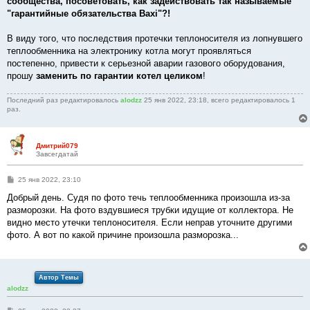
сообщества, посоветовать, как задействовать так называемые
"гарантийные обязательства Baxi"?!
В виду того, что последствия протечки теплоносителя из лопнувшего
теплообменника на электронику котла могут проявляться
постепенно, привести к серьезной аварии газового оборудования,
прошу
заменить по гарантии котел целиком
!
Последний раз редактировалось
alodzz
25 янв 2022, 23:18, всего редактировалось 1
раз.
Дмитрий079
Завсегдатай
С
25 янв 2022, 23:10
о
о
Добрый день. Судя по фото течь теплообменника произошла из-за
б
разморозки. На фото вздувшиеся трубки идущие от коллектора. Не
щ
е
видно место утечки теплоносителя. Если неправ уточните другими
н
фото. А вот по какой причине произошла разморозка...
и
е
Автор Темы
alodzz