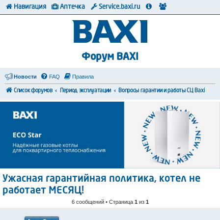
Навигация
Аптечка
Service.baxi.ru
Форум BAXI
Новости
FAQ
Правила
Список форумов
Период эксплуатации
Вопросы гарантии и работы СЦ Baxi
Ужасная гарантийная политика, котел не
работает МЕСЯЦ!
6 сообщений • Страница
1
из
1