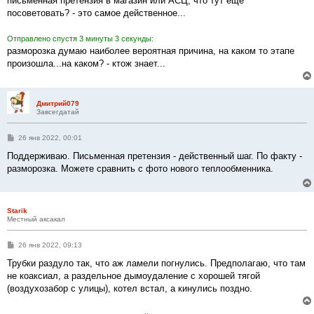
письменная претензия в магазин или АСЦ, что тут еще
посоветовать? - это самое действенное...
Отправлено спустя 3 минуты 3 секунды:
разморозка думаю наиболее вероятная причина, на каком то этапе
произошла...на каком? - ктож знает...
Дмитрий079
Завсегдатай
С
26 янв 2022, 00:01
о
о
Поддерживаю. Письменная претензия - действенный шаг. По факту -
б
разморозка. Можете сравнить с фото нового теплообменника.
щ
е
н
и
е
Starik
Местный аксакал
С
26 янв 2022, 09:13
о
о
Трубки раздуло так, что аж ламели погнулись. Предполагаю, что там
б
не коаксиал, а раздельное дымоудаление с хорошей тягой
щ
е
(воздухозабор с улицы), котел встал, а кинулись поздно.
н
и
е