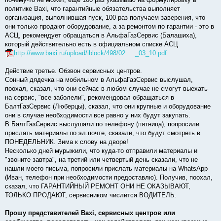
политике Baxi, что гарантийные обязательства выполняет
организация, выполнившая пуск, 100 раз получаем заверения, что
они только продают оборудование, а за ремонтом по гарантии - это в
АСЦ, рекомендует обращаться в АльфаГазСервис (Балашиха),
который действительно есть в официальном списке АСЦ
http://www.baxi.ru/upload/iblock/498/02 ... _03_10.pdf
Действие третье. Обзвон сервисных центров.
Сонный дядечка на мобильном в АльфаГазСервис выслушал,
поохал, сказал, что они сейчас в любом случае не смогут выехать
на сервис, "все заболели", рекомендовал обращаться в
БалтГазСервис (Люберцы), сказал, что они крупные и оборудование
они в случае необходимости все равно у них будут закупать.
В БалтГазСервис выслушали по телефону (пятница), попросили
прислать материалы по эл.почте, сказали, что будут смотреть в
ПОНЕДЕЛЬНИК. Зима к слову на дворе!
Несколько дней мурыжили, что куда-то отправили материалы и
"звоните завтра", на третий или четвертый день сказали, что не
нашли моего письма, попросили прислать материалы на WhatsApp
(Иван, телефон при необходимости предоставлю). Получив, поохал,
сказал, что ГАРАНТИЙНЫЙ РЕМОНТ ОНИ НЕ ОКАЗЫВАЮТ,
ТОЛЬКО ПРОДАЮТ, сервисником числится ВОДИТЕЛЬ.
Прошу представителей Baxi, сервисных центров или