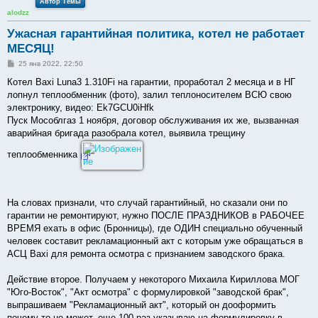
Автор Темы
alodzz
Ужасная гарантийная политика, котел не работает
МЕСЯЦ!
С
25 янв 2022, 22:50
о
о
Котел Baxi Luna3 1.310Fi на гарантии, проработал 2 месяца и в НГ
б
лопнул теплообменник (фото), залил теплоносителем ВСЮ свою
щ
е
электронику, видео: Ek7GCU0iHfk
н
Пуск Мособлгаз 1 ноября, договор обслуживания их же, вызванная
и
е
аварийная бригада разобрала котел, выявила трещину
теплообменника
На словах признали, что случай гарантийный, но сказали они по
гарантии не ремонтируют, нужно ПОСЛЕ ПРАЗДНИКОВ в РАБОЧЕЕ
ВРЕМЯ ехать в офис (Бронницы), где ОДИН специально обученный
человек составит рекламационный акт с которым уже обращаться в
АСЦ Baxi для ремонта осмотра с признанием заводского брака.
Действие второе. Получаем у некоторого Михаила Кириллова МОГ
"Юго-Восток", "Акт осмотра" с формулировкой "заводской брак",
выпрашиваем "Рекламационный акт", который он дооформить
почему-то не может, еще 100 раз указываю на формулировку в