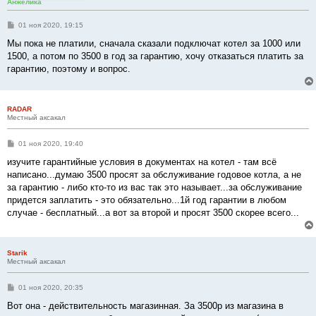
Анжелика
С
01 ноя 2020, 19:15
о
о
Мы пока не платили, сначала сказали подключат котел за 1000 или
б
1500, а потом по 3500 в год за гарантию, хочу отказаться платить за
щ
е
гарантию, поэтому и вопрос.
н
и
е
RADAR
Местный аксакал
С
01 ноя 2020, 19:40
о
о
изучите гарантийные условия в документах на котел - там всё
б
написано...думаю 3500 просят за обслуживание годовое котла, а не
щ
е
за гарантию - либо кто-то из вас так это называет...за обслуживание
н
придется заплатить - это обязательно...1й год гарантии в любом
и
е
случае - бесплатный...а вот за второй и просят 3500 скорее всего...
Starik
Местный аксакал
С
01 ноя 2020, 20:35
о
о
Вот она - действительность магазинная. За 3500р из магазина в
б