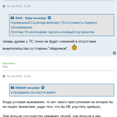
С
02 ноя 2020, 11:38
о
о
б
BAXI - Volga
писал(а):
щ
е
Нормальный СЦ всегда включает ТО в стоимость годового
н
обслуживания.
и
е
Поэтому ТО необходимо сделать в первый год гарантии.
теперь думаю у ТС точно не будет сомнений в отсутствии
вымогательства со стороны "обидчиков"...
Steamboy
Гуру
С
02 ноя 2020, 11:44
о
о
б
RADAR
писал(а):
щ
е
а продаваны пытаются выжит
н
и
е
Когда условия выживания, то нет такого преступления на которое бы
не пошёл бизнесмен, ради того, что бы НЕ упустить прибыль.
Чем больше государство зажимает людей, тем больше в них