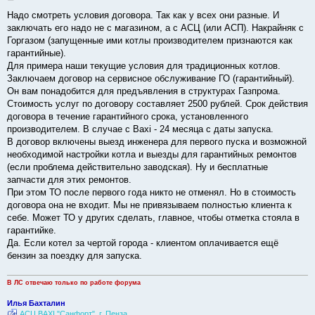
о
о
Надо смотреть условия договора. Так как у всех они разные. И
б
заключать его надо не с магазином, а с АСЦ (или АСП). Накрайняк с
щ
е
Горгазом (запущенные ими котлы производителем признаются как
н
гарантийные).
и
е
Для примера наши текущие условия для традиционных котлов.
Заключаем договор на сервисное обслуживание ГО (гарантийный).
Он вам понадобится для предъявления в структурах Газпрома.
Стоимость услуг по договору составляет 2500 рублей. Срок действия
договора в течение гарантийного срока, установленного
производителем. В случае с Baxi - 24 месяца с даты запуска.
В договор включены выезд инженера для первого пуска и возможной
необходимой настройки котла и выезды для гарантийных ремонтов
(если проблема действительно заводская). Ну и бесплатные
запчасти для этих ремонтов.
При этом ТО после первого года никто не отменял. Но в стоимость
договора она не входит. Мы не привязываем полностью клиента к
себе. Может ТО у других сделать, главное, чтобы отметка стояла в
гарантийке.
Да. Если котел за чертой города - клиентом оплачивается ещё
бензин за поездку для запуска.
В ЛС отвечаю только по работе форума
Илья Бахталин
АСЦ BAXI "Санфорт". г. Пенза