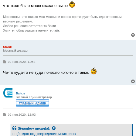
что тоже было мною сказано выше
Мои посты, это только мое мнение и оно не претендует быть единственным
верным решением.
Любое решение остается за Вами.
Хотите поблагодарить нажмите лайк
Starik
Местный аксакал
С
02 ноя 2020, 11:53
о
о
Чё-то куда-то не туда понесло кого-то в танке.
б
щ
е
н
и
е
Bahus
Главный администратор
С
02 ноя 2020, 12:03
о
о
б
Steamboy
писал(а):
щ
е
ещё одно подтверждение моих слов