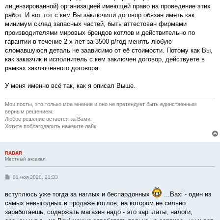
лицензированной) организацией имеющей право на проведение этих
работ. И вот тот с кем Вы заключили договор обязан иметь как
минимум склад запасных частей, быть аттестован фирмами
производителями мировых брендов котлов и действительно по
гарантии в течение 2-х лет за 3500 р/год менять любую
сломавшуюся деталь не заависимо от её стоимости. Потому как Вы,
как заказчик и исполнитель с кем заключен договор, действуете в
рамках заключённого договора.
У меня именно всё так, как я описал Выше.
Мои посты, это только мое мнение и оно не претендует быть единственным
верным решением.
Любое решение остается за Вами.
Хотите поблагодарить нажмите лайк
RADAR
Местный аксакал
С
01 ноя 2020, 21:33
о
о
вступлюсь уже тогда за наглых и беспардонных
...Baxi - один из
б
щ
самых невыгодных в продаже котлов, на котором не сильно
е
заработаешь, содержать магазин надо - это зарплаты, налоги,
н
и