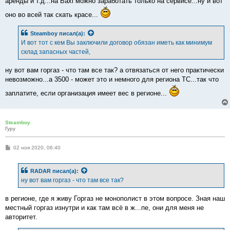
аренды и т.д...на Baxi можно заработать только на сервисе...ну и вот
е
оно во всей так скать красе...
Steamboy
писал(а):
И вот тот с кем Вы заключили договор обязан иметь как минимум
склад запасных частей,
ну вот вам горгаз - что там все так? а отвязаться от него практически
невозможно...а 3500 - может это и немного для региона ТС...так что
заплатите, если организация имеет вес в регионе...
Steamboy
Гуру
С
02 ноя 2020, 06:40
о
о
б
RADAR
писал(а):
щ
е
ну вот вам горгаз - что там все так?
н
и
е
в регионе, где я живу Горгаз не монополист в этом вопросе. Зная наш
местный горгаз изнутри и как там всё в ж...пе, они для меня не
авторитет.