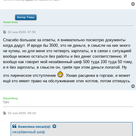
Автор Темы
Анжелика
С
02 ноя 2020, 07:50
о
о
Спасибо большое за ответы, я внимательно посмотрю документы
б
когда дадут. И вроде бы 3500, это не деньги, в смысле на них много
щ
е
не купиш, но для меня это четверть зарплаты, и в связи с ситуацией
н
вообще можно остаться без работы и без денег соответственно. И
и
е
вообще как говорит мой незабвенный шеф 500 туда 100 туда 50 тому,
и я без зарплаты, в смысле он, гребя при этом деньги лопатой. Ну
это лирическое отступление
. Узнаю расценки в горгазе, и может
ещё кто имеет право на обслуживание этих котлов, потом отпишусь.
Steamboy
Гуру
С
02 ноя 2020, 09:19
о
о
б
Анжелика
писал(а):
щ
е
незабвенный шеф
н