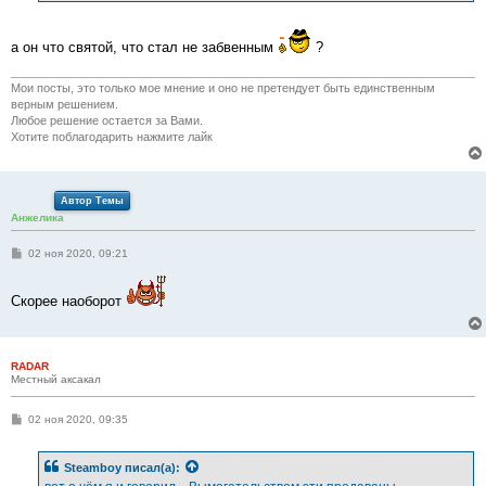
и
е
а он что святой, что стал не забвенным
?
Мои посты, это только мое мнение и оно не претендует быть единственным
верным решением.
Любое решение остается за Вами.
Хотите поблагодарить нажмите лайк
Автор Темы
Анжелика
С
02 ноя 2020, 09:21
о
о
б
Скорее наоборот
щ
е
н
и
е
RADAR
Местный аксакал
С
02 ноя 2020, 09:35
о
о
б
Steamboy
писал(а):
щ
е