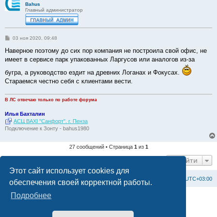
Bahus
Главный администратор
С
03 ноя 2020, 09:48
о
о
Наверное поэтому до сих пор компания не построила свой офис, не
б
имеет в сервисе парк упакованных Ларгусов или аналогов из-за
щ
е
бугра, а руководство ездит на древних Логанах и Фокусах.
н
и
Стараемся честно себя с клиентами вести.
е
В ЛС отвечаю только по работе форума
Илья Бахталин
АСЦ BAXI "Санфорт". г. Пенза
Подключение к Зонту - bahus1980
27 сообщений • Страница
1
из
1
Перейти
Этот сайт использует cookies для
Список форумов
С
в
я
з
а
т
ь
с
я
с
а
д
м
и
н
и
с
т
р
а
ц
и
е
й
Часовой пояс:
UTC+03:00
обеспечения своей корректной работы.
Подробнее
Создано на основе
phpBB
® Forum Software © phpBB Limited
Официальный сайт BAXI в России
Конфиденциальность
|
Правила