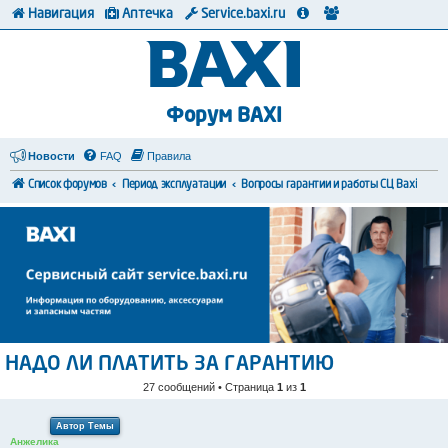
Навигация
Аптечка
Service.baxi.ru
Форум BAXI
Новости
FAQ
Правила
Список форумов
Период эксплуатации
Вопросы гарантии и работы СЦ Baxi
НАДО ЛИ ПЛАТИТЬ ЗА ГАРАНТИЮ
27 сообщений • Страница
1
из
1
Автор Темы
Анжелика