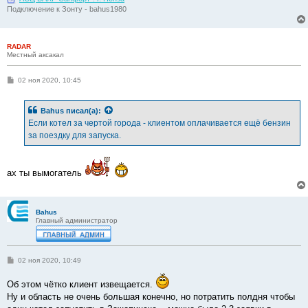
Подключение к Зонту - bahus1980
RADAR
Местный аксакал
С
02 ноя 2020, 10:45
о
о
б
Bahus
писал(а):
щ
е
Если котел за чертой города - клиентом оплачивается ещё бензин
н
за поездку для запуска.
и
е
ах ты вымогатель
Bahus
Главный администратор
С
02 ноя 2020, 10:49
о
о
Об этом чётко клиент извещается.
б
щ
Ну и область не очень большая конечно, но потратить полдня чтобы
е