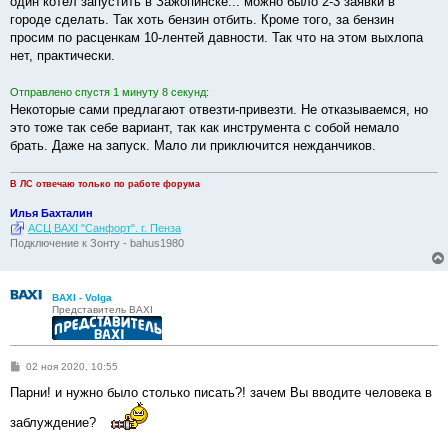
один котел запустить в Зажопинске... можно было 2-3 заявки в
н
и
городе сделать. Так хоть бензин отбить. Кроме того, за бензин
е
просим по расценкам 10-лентей давности. Так что на этом выхлопа
нет, практически.
Отправлено спустя 1 минуту 8 секунд:
Некоторые сами предлагают отвезти-привезти. Не отказываемся, но
это тоже так себе вариант, так как инструмента с собой немало
брать. Даже на запуск. Мало ли приключится нежданчиков.
В ЛС отвечаю только по работе форума
Илья Бахталин
АСЦ BAXI "Санфорт". г. Пенза
Подключение к Зонту - bahus1980
BAXI - Volga
Представитель BAXI
С
02 ноя 2020, 10:55
о
о
Парни! и нужно было столько писать?! зачем Вы вводите человека в
б
щ
заблуждение?
е
н