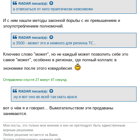
RADAR
писал(а):
а отвязаться от него практически невозможн
И с ним нашли методы законной борьбы с их превышением и
злоупотреблением полномочий.
RADAR
писал(а):
а 3500 - может это и немного для региона ТС...
Ключево слово "может", но не каждый может позволить себе это
самое "может", особенно в регионах, где полный коллапс в
экономике после этого ковидобесия.
Отправлено спустя 27 минут 47 секунд:
RADAR
писал(а):
.ну и вот оно во всей так скать красе
вот о чём я и говорил... Вымогательством эти продаваны
занимаются.
Мои посты, это только мое мнение и оно не претендует быть единственным
верным решением.
Любое решение остается за Вами.
Хотите поблагодарить нажмите лайк