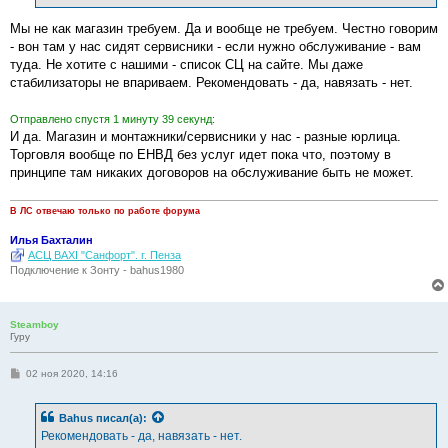
н
и
е
Мы не как магазин требуем. Да и вообще не требуем. Честно говорим
- вон там у нас сидят сервисники - если нужно обслуживание - вам
туда. Не хотите с нашими - список СЦ на сайте. Мы даже
стабилизаторы не впариваем. Рекомендовать - да, навязать - нет.
Отправлено спустя 1 минуту 39 секунд:
И да. Магазин и монтажники/сервисники у нас - разные юрлица.
Торговля вообще по ЕНВД без услуг идет пока что, поэтому в
принципе там никаких договоров на обслуживание быть не может.
В ЛС отвечаю только по работе форума
Илья Бахталин
АСЦ BAXI "Санфорт". г. Пенза
Подключение к Зонту - bahus1980
Steamboy
Гуру
С
02 ноя 2020, 14:16
о
о
б
Bahus
писал(а):
щ
е
Рекомендовать - да, навязать - нет.
н