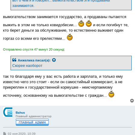
вот о чём я и говорил... Вымогательством эти продаваны
н
занимаются.
и
е
вымогательством занимается государство, а продаваны пытаются
выжить в этом не только ковидобесии...
и если погибнут те,
кто берет деньги за обслуживание, то естественно выживет один
горгаз со всеми его прелестями...
Отправлено спустя 47 минут 20 секунд:
Анжелика
писал(а):
Скорее наоборот
так то благодаря ему у вас есть работа и зарплата, и только ему
известно чего это стоит - если он самостийный коммерсант, а не
прикреплен к государственной кормушке - неисчерпаемому
источнику, основанному на вымогательстве с граждан...
Bahus
Главный администратор
С
02 ноя 2020, 10:39