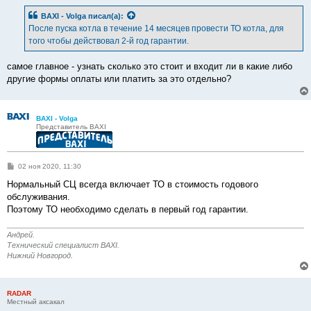
о
б
BAXI - Volga
писал(а):
щ
е
После пуска котла в течение 14 месяцев провести ТО котла, для
н
того чтобы действовал 2-й год гарантии.
и
е
самое главное - узнать сколько это стоит и входит ли в какие либо
другие формы оплаты или платить за это отдельно?
BAXI - Volga
Представитель BAXI
С
02 ноя 2020, 11:30
о
о
Нормальный СЦ всегда включает ТО в стоимость годового
б
обслуживания.
щ
е
Поэтому ТО необходимо сделать в первый год гарантии.
н
и
е
Андрей.
Технический специалист BAXI.
Нижний Новгород.
RADAR
Местный аксакал