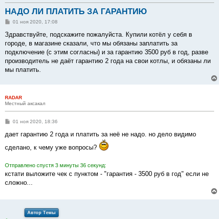
НАДО ЛИ ПЛАТИТЬ ЗА ГАРАНТИЮ
С
01 ноя 2020, 17:08
о
о
Здравствуйте, подскажите пожалуйста. Купили котёл у себя в
б
городе, в магазине сказали, что мы обязаны заплатить за
щ
е
подключение (с этим согласны) и за гарантию 3500 руб в год, разве
н
производитель не даёт гарантию 2 года на свои котлы, и обязаны ли
и
е
мы платить.
RADAR
Местный аксакал
С
01 ноя 2020, 18:36
о
о
дает гарантию 2 года и платить за неё не надо. но дело видимо
б
щ
сделано, к чему уже вопросы?
е
н
и
Отправлено спустя 3 минуты 36 секунд:
е
кстати выложите чек с пунктом - "гарантия - 3500 руб в год" если не
сложно...
Автор Темы