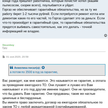
конце года пришлют работничка, который почистит котел (вашим
щ
е
пылесосом, скорее всего), поулыбается и уйдет.
н
Горгаз не обеспечивает гарантийные обязательства, но за ту же
и
е
работу берет 1-2 тысячи рублей. Если потребуется ремонт котла или
демонтаж каких-то его частей, то Горгаз сделает это за деньги. Если
что-то произойдет в гарантийный срок, то гарантийные обязательства
придется выбивать самостоятельно, как это делать - точной
информацией не владею.
Steamboy
Гуру
С
01 ноя 2020, 20:59
о
о
б
Анжелика
писал(а):
щ
е
а потом по 3500 в год за гарантию,
н
и
е
Вас разводят, как мне кажется. Это называется не гарантия, а оплата
за проведение ежегодного ТО. Они лукавят и лукаво его Вам
навязывают и это под другим именем подают. Они не производители,
что бы давать Вам гарантию. Они продаваны, такие же наглые
циничные и беспардонные.
Вы имеете право заключить договор на ежегодное обязательное по
законв ТО с любой акредитованной (сертифицированной,