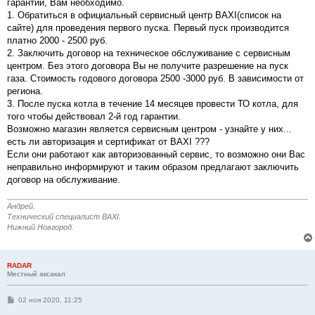
гарантии, Вам необходимо.
1. Обратиться в официальный сервисный центр BAXI(список на
сайте) для проведения первого пуска. Первый пуск производится
платно 2000 - 2500 руб.
2. Заключить договор на техническое обслуживание с сервисным
центром. Без этого договора Вы не получите разрешение на пуск
газа. Стоимость годового договора 2500 -3000 руб. В зависимости от
региона.
3. После пуска котла в течение 14 месяцев провести ТО котла, для
того чтобы действовал 2-й год гарантии.
Возможно магазин является сервисным центром - узнайте у них...
есть ли авторизация и сертификат от BAXI ???
Если они работают как авторизованный сервис, то возможно они Вас
неправильно информируют и таким образом предлагают заключить
договор на обслуживание.
Андрей.
Технический специалист BAXI.
Нижний Новгород.
RADAR
Местный аксакал
С
02 ноя 2020, 11:25
о