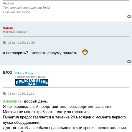
и
Андрей.
е
Технический специалист BAXI.
Нижний Новгород.
RADAR
Местный аксакал
С
02 ноя 2020, 10:58
о
о
а поговорить?...живость форуму придать...
б
щ
е
н
и
е
BAXI - Volga
Представитель BAXI
С
02 ноя 2020, 11:11
о
о
Анжелика
, добрый день.
б
Я как официальный представитель производителя заявляю.
щ
е
Магазин не может требовать плату за гарантию.
н
Гарантия предоставляется в течение 24 месяцев с момента первого
и
е
пуска оборудования.
Для того чтобы все было правильно с точки зрения предоставления