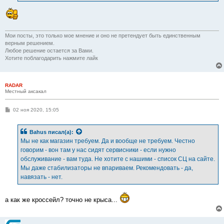
и
е
Мои посты, это только мое мнение и оно не претендует быть единственным
верным решением.
Любое решение остается за Вами.
Хотите поблагодарить нажмите лайк
RADAR
Местный аксакал
С
02 ноя 2020, 15:05
о
о
б
Bahus
писал(а):
щ
е
Мы не как магазин требуем. Да и вообще не требуем. Честно
н
говорим - вон там у нас сидят сервисники - если нужно
и
е
обслуживание - вам туда. Не хотите с нашими - список СЦ на сайте.
Мы даже стабилизаторы не впариваем. Рекомендовать - да,
навязать - нет.
а как же кроссейл? точно не крыса...