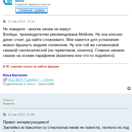
Bahus
Главный администратор
С
12 апр 2022, 15:10
о
о
Не поверите - многие ничем не мажут.
б
Вообще, производителем рекомендована Molikote. Но она конских
щ
е
денег стоит, да найти сложновато. Мне кажется для успокоения
н
можно брызнуть жидким силиконом. Ну или той же силиконовой
и
е
смазкой сантехнической (не герметиком, конечно). Главное никаких
смазок на основе парафинов (вазелина или что-то подобного).
В ЛС отвечаю только по работе форума
Илья Бахталин
АСЦ BAXI "Санфорт". г. Пенза
Подключение к Зонту - bahus1980
Fdouch
Новичок
С
14 апр 2022, 11:48
о
о
Привет интересующимся!
б
Заклейка из бакситки со стеклопластиком не помогла, потекло из под
щ
е