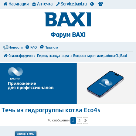
Навигация
Аптечка
Service.baxi.ru
Форум BAXI
Новости
FAQ
Правила
Список форумов
Период эксплуатации
Вопросы гарантии и работы СЦ Baxi
Течь из гидрогруппы котла Eco4s
2
След.
48 сообщений
1
Автор Темы