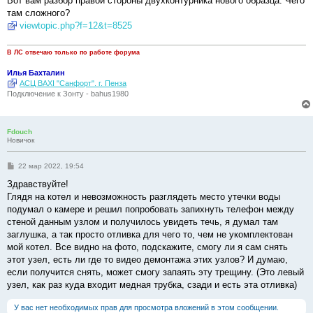
Вот вам разбор правой стороны двухконтурника нового образца. Чего
щ
е
там сложного?
н
viewtopic.php?f=12&t=8525
и
е
В ЛС отвечаю только по работе форума
Илья Бахталин
АСЦ BAXI "Санфорт". г. Пенза
Подключение к Зонту - bahus1980
Fdouch
Новичок
С
22 мар 2022, 19:54
о
о
Здравствуйте!
б
Глядя на котел и невозможность разглядеть место утечки воды
щ
е
подумал о камере и решил попробовать запихнуть телефон между
н
стеной данным узлом и получилось увидеть течь, я думал там
и
е
заглушка, а так просто отливка для чего то, чем не укомплектован
мой котел. Все видно на фото, подскажите, смогу ли я сам снять
этот узел, есть ли где то видео демонтажа этих узлов? И думаю,
если получится снять, может смогу запаять эту трещину. (Это левый
узел, как раз куда входит медная трубка, сзади и есть эта отливка)
У вас нет необходимых прав для просмотра вложений в этом сообщении.