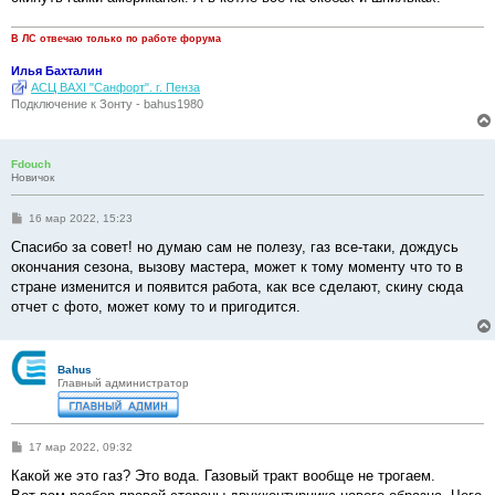
и
е
В ЛС отвечаю только по работе форума
Илья Бахталин
АСЦ BAXI "Санфорт". г. Пенза
Подключение к Зонту - bahus1980
Fdouch
Новичок
С
16 мар 2022, 15:23
о
о
Спасибо за совет! но думаю сам не полезу, газ все-таки, дождусь
б
окончания сезона, вызову мастера, может к тому моменту что то в
щ
е
стране изменится и появится работа, как все сделают, скину сюда
н
отчет с фото, может кому то и пригодится.
и
е
Bahus
Главный администратор
С
17 мар 2022, 09:32
о
о
Какой же это газ? Это вода. Газовый тракт вообще не трогаем.
б