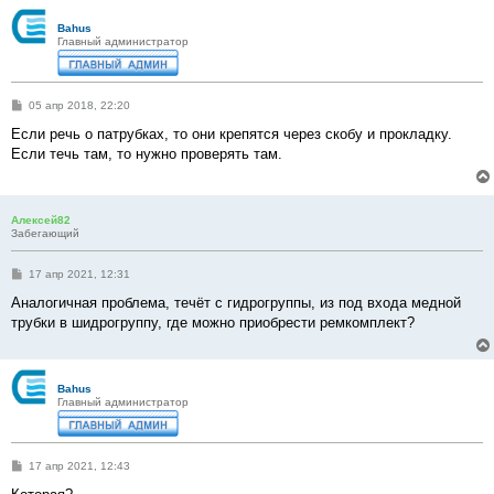
Bahus
Главный администратор
С
05 апр 2018, 22:20
о
о
Если речь о патрубках, то они крепятся через скобу и прокладку.
б
Если течь там, то нужно проверять там.
щ
е
н
и
е
Алексей82
Забегающий
С
17 апр 2021, 12:31
о
о
Аналогичная проблема, течёт с гидрогруппы, из под входа медной
б
трубки в шидрогруппу, где можно приобрести ремкомплект?
щ
е
н
и
е
Bahus
Главный администратор
С
17 апр 2021, 12:43
о
о