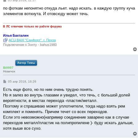
05 апр 2018, 11:17
о
о
по фоткам непонятно откуда льет. надо искать. в каждую группу куча
б
элементов воткнута. И отовсюду может течь.
щ
е
н
и
В ЛС отвечаю только по работе форума
е
Илья Бахталин
АСЦ BAXI "Санфорт". г. Пенза
Подключение к Зонту - bahus1980
Автор Темы
Bill007
Новичок
С
05 апр 2018, 16:26
о
о
Есть еще фото, но по ним очень трудно понять.
б
Но я залез во внутрь глазами и увидел, что течь, с большой долей
щ
е
вероятности, в местах перехода -пластик/металл.
н
Поэтому и спрашиваю может уплотнители, тогда надо взять рем
и
е
комплект и поменять. Причем течет со всех переходов.
Если это невозможно(например соединение заварено как в случае
переходов металл/пластик на полипропилене )- буду искать дальше,
хотя выше все сухо.