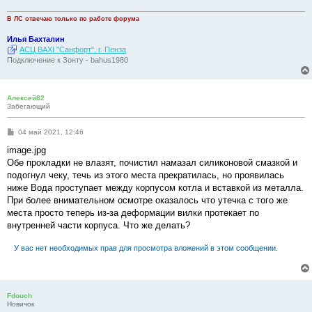
и
е
В ЛС отвечаю только по работе форума
Илья Бахталин
АСЦ BAXI "Санфорт". г. Пенза
Подключение к Зонту - bahus1980
Алексей82
Забегающий
С
04 май 2021, 12:46
о
о
image.jpg
б
Обе прокладки не влазят, почистил намазал силиконовой смазкой и
щ
е
подогнул чеку, течь из этого места прекратилась, но проявилась
н
ниже Вода проступает между корпусом котла и вставкой из металла.
и
е
При более внимательном осмотре оказалось что утечка с того же
места просто теперь из-за деформации вилки протекает по
внутренней части корпуса. Что же делать?
У вас нет необходимых прав для просмотра вложений в этом сообщении.
Fdouch
Новичок