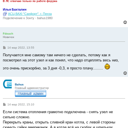
и
В ЛС отвечаю только по работе форума
е
Илья Бахталин
АСЦ BAXI "Санфорт". г. Пенза
Подключение к Зонту - bahus1980
Fdouch
Новичок
С
14 мар 2022, 13:55
о
о
Получается мне самому там ничего не сделать, потому как я
б
посмотрел на этот узел и как понял, что надо отцеплять весь низ,
щ
е
это очень прискорбно, за 3 дня -0,3, я просто плачу.........
н
и
е
Bahus
Главный администратор
С
14 мар 2022, 15:10
о
о
Если система отопления грамотно подключена - снять узел не
б
сильно сложно.
щ
е
Перекрыть краны, открыть сливной кран котла, с левой стороны
н
скинуть гайки американок. А в котле всё на скобах и шпильках.