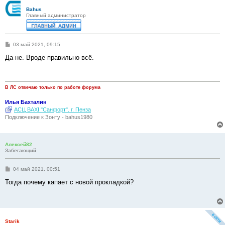
Bahus
Главный администратор
С
03 май 2021, 09:15
о
о
Да не. Вроде правильно всё.
б
щ
е
н
и
В ЛС отвечаю только по работе форума
е
Илья Бахталин
АСЦ BAXI "Санфорт". г. Пенза
Подключение к Зонту - bahus1980
Алексей82
Забегающий
С
04 май 2021, 00:51
о
о
Тогда почему капает с новой прокладкой?
б
щ
е
н
и
е
Starik