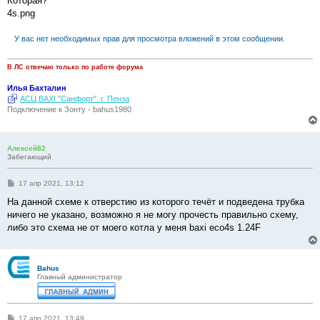
Которая?
б
4s.png
щ
е
н
У вас нет необходимых прав для просмотра вложений в этом сообщении.
и
е
В ЛС отвечаю только по работе форума
Илья Бахталин
АСЦ BAXI "Санфорт". г. Пенза
Подключение к Зонту - bahus1980
Алексей82
Забегающий
С
17 апр 2021, 13:12
о
о
На данной схеме к отверстию из которого течёт и подведена трубка
б
ничего не указано, возможно я не могу прочесть правильно схему,
щ
е
либо это схема не от моего котла у меня baxi eco4s 1.24F
н
и
е
Bahus
Главный администратор
С
17 апр 2021, 13:49