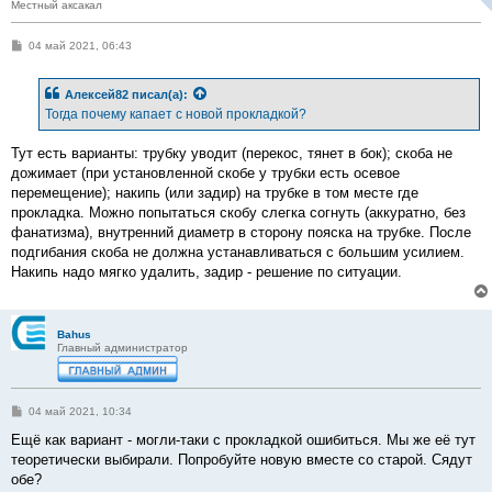
Местный аксакал
С
04 май 2021, 06:43
о
о
б
Алексей82
писал(а):
щ
е
Тогда почему капает с новой прокладкой?
н
и
е
Тут есть варианты: трубку уводит (перекос, тянет в бок); скоба не
дожимает (при установленной скобе у трубки есть осевое
перемещение); накипь (или задир) на трубке в том месте где
прокладка. Можно попытаться скобу слегка согнуть (аккуратно, без
фанатизма), внутренний диаметр в сторону пояска на трубке. После
подгибания скоба не должна устанавливаться с большим усилием.
Накипь надо мягко удалить, задир - решение по ситуации.
Bahus
Главный администратор
С
04 май 2021, 10:34
о
о
Ещё как вариант - могли-таки с прокладкой ошибиться. Мы же её тут
б
теоретически выбирали. Попробуйте новую вместе со старой. Сядут
щ
е
обе?
н