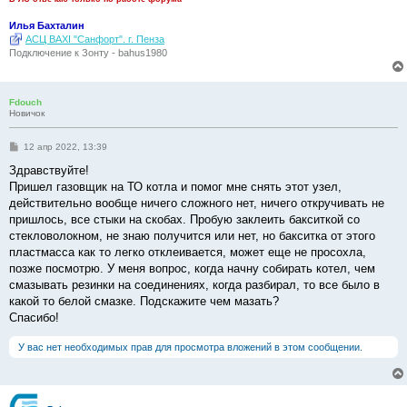
Илья Бахталин
АСЦ BAXI "Санфорт". г. Пенза
Подключение к Зонту - bahus1980
Fdouch
Новичок
С
12 апр 2022, 13:39
о
о
Здравствуйте!
б
Пришел газовщик на ТО котла и помог мне снять этот узел,
щ
е
действительно вообще ничего сложного нет, ничего откручивать не
н
пришлось, все стыки на скобах. Пробую заклеить бакситкой со
и
е
стекловолокном, не знаю получится или нет, но бакситка от этого
пластмасса как то легко отклеивается, может еще не просохла,
позже посмотрю. У меня вопрос, когда начну собирать котел, чем
смазывать резинки на соединениях, когда разбирал, то все было в
какой то белой смазке. Подскажите чем мазать?
Спасибо!
У вас нет необходимых прав для просмотра вложений в этом сообщении.