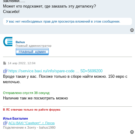
заклейки.....
н
Может кто подскажет, где заказать эту деталюху?
и
е
Спасибо!
У вас нет необходимых прав для просмотра вложений в этом сообщении.
Bahus
Главный администратор
С
14 апр 2022, 12:04
о
о
https://service.baxi.ru/info/spare-code ... 5D=5699200
б
Вроде такая у вас. Похоже только в сборе найти можно. 150 евро с
щ
е
мелочью.
н
и
е
Отправлено спустя 38 секунд:
Наличие там же посмотреть можно
В ЛС отвечаю только по работе форума
Илья Бахталин
АСЦ BAXI "Санфорт". г. Пенза
Подключение к Зонту - bahus1980