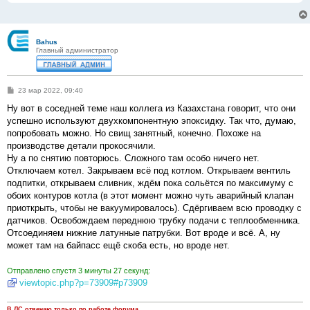
Bahus
Главный администратор
С
23 мар 2022, 09:40
о
о
Ну вот в соседней теме наш коллега из Казахстана говорит, что они
б
успешно используют двухкомпонентную эпоксидку. Так что, думаю,
щ
е
попробовать можно. Но свищ занятный, конечно. Похоже на
н
производстве детали прокосячили.
и
е
Ну а по снятию повторюсь. Сложного там особо ничего нет.
Отключаем котел. Закрываем всё под котлом. Открываем вентиль
подпитки, открываем сливник, ждём пока сольётся по максимуму с
обоих контуров котла (в этот момент можно чуть аварийный клапан
приоткрыть, чтобы не вакуумировалось). Сдёргиваем всю проводку с
датчиков. Освобождаем переднюю трубку подачи с теплообменника.
Отсоединяем нижние латунные патрубки. Вот вроде и всё. А, ну
может там на байпасс ещё скоба есть, но вроде нет.
Отправлено спустя 3 минуты 27 секунд:
viewtopic.php?p=73909#p73909
В ЛС отвечаю только по работе форума