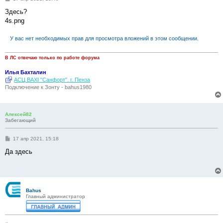
о
о
Здесь?
б
4s.png
щ
е
н
У вас нет необходимых прав для просмотра вложений в этом сообщении.
и
е
В ЛС отвечаю только по работе форума
Илья Бахталин
АСЦ BAXI "Санфорт". г. Пенза
Подключение к Зонту - bahus1980
Алексей82
Забегающий
С
17 апр 2021, 15:18
о
о
Да здесь
б
щ
е
н
и
е
Bahus
Главный администратор