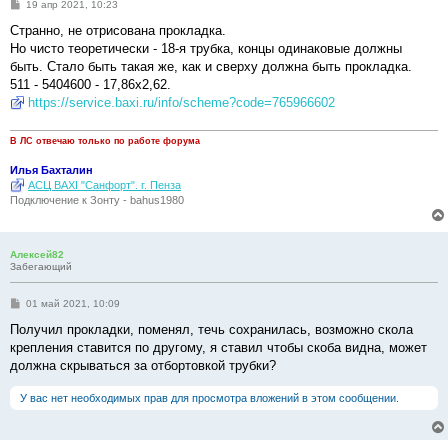
С
19 апр 2021, 10:23
о
о
Странно, не отрисована прокладка.
б
Но чисто теоретически - 18-я трубка, концы одинаковые должны
щ
е
быть. Стало быть такая же, как и сверху должна быть прокладка.
н
511 - 5404600 - 17,86х2,62.
и
е
https://service.baxi.ru/info/scheme?code=765966602
В ЛС отвечаю только по работе форума
Илья Бахталин
АСЦ BAXI "Санфорт". г. Пенза
Подключение к Зонту - bahus1980
Алексей82
Забегающий
С
01 май 2021, 10:09
о
о
Получил прокладки, поменял, течь сохранилась, возможно скола
б
крепления ставится по другому, я ставил чтобы скоба видна, может
щ
е
должна скрываться за отбортовкой трубки?
н
и
У вас нет необходимых прав для просмотра вложений в этом сообщении.
е