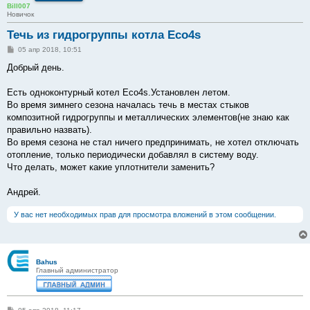
Bill007
Новичок
Течь из гидрогруппы котла Eco4s
С
05 апр 2018, 10:51
о
о
Добрый день.
б
щ
е
Есть одноконтурный котел Eco4s.Установлен летом.
н
Во время зимнего сезона началась течь в местах стыков
и
е
композитной гидрогруппы и металлических элементов(не знаю как
правильно назвать).
Во время сезона не стал ничего предпринимать, не хотел отключать
отопление, только периодически добавлял в систему воду.
Что делать, может какие уплотнители заменить?
Андрей.
У вас нет необходимых прав для просмотра вложений в этом сообщении.
Bahus
Главный администратор
С