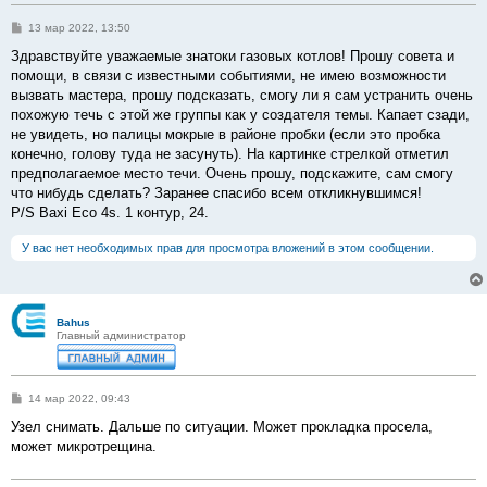
С
13 мар 2022, 13:50
о
о
Здравствуйте уважаемые знатоки газовых котлов! Прошу совета и
б
помощи, в связи с известными событиями, не имею возможности
щ
е
вызвать мастера, прошу подсказать, смогу ли я сам устранить очень
н
похожую течь с этой же группы как у создателя темы. Капает сзади,
и
е
не увидеть, но палицы мокрые в районе пробки (если это пробка
конечно, голову туда не засунуть). На картинке стрелкой отметил
предполагаемое место течи. Очень прошу, подскажите, сам смогу
что нибудь сделать? Заранее спасибо всем откликнувшимся!
P/S Baxi Eco 4s. 1 контур, 24.
У вас нет необходимых прав для просмотра вложений в этом сообщении.
Bahus
Главный администратор
С
14 мар 2022, 09:43
о
о
Узел снимать. Дальше по ситуации. Может прокладка просела,
б
может микротрещина.
щ
е
н