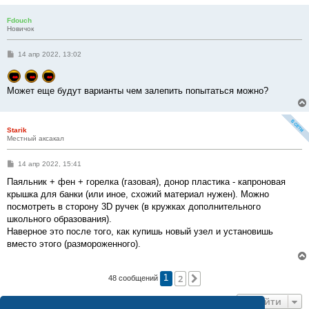
Fdouch
Новичок
С
14 апр 2022, 13:02
о
о
б
щ
Может еще будут варианты чем залепить попытаться можно?
е
н
и
е
Starik
Местный аксакал
С
14 апр 2022, 15:41
о
о
Паяльник + фен + горелка (газовая), донор пластика - капроновая
б
крышка для банки (или иное, схожий материал нужен). Можно
щ
е
посмотреть в сторону 3D ручек (в кружках дополнительного
н
школьного образования).
и
е
Наверное это после того, как купишь новый узел и установишь
вместо этого (размороженного).
2
След.
48 сообщений
1
Перейти