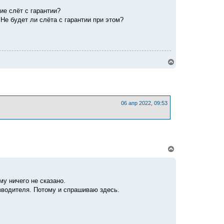
ие слёт с гарантии?
Не будет ли слёта с гарантии при этом?
В
е
р
н
у
т
ь
06 апр 2022, 09:53
с
я
к
н
а
ч
В
а
е
л
р
у
н
у
му ничего не сказано.
т
зводителя. Потому и спрашиваю здесь.
ь
с
я
к
н