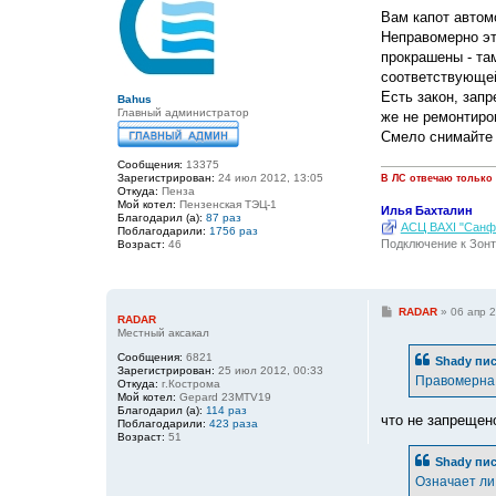
о
о
Вам капот автом
б
Неправомерно это
щ
е
прокрашены - та
н
соответствующе
и
е
Есть закон, зап
Bahus
Главный администратор
же не ремонтиро
Смело снимайте -
Сообщения:
13375
Зарегистрирован:
24 июл 2012, 13:05
В ЛС отвечаю только
Откуда:
Пенза
Мой котел:
Пензенская ТЭЦ-1
Илья Бахталин
Благодарил (а):
87 раз
АСЦ BAXI "Санфо
Поблагодарили:
1756 раз
Подключение к Зонт
Возраст:
46
С
RADAR
»
06 апр 2
RADAR
о
Местный аксакал
о
б
Сообщения:
6821
Shady
пис
щ
Зарегистрирован:
25 июл 2012, 00:33
е
Правомерна 
Откуда:
г.Кострома
н
Мой котел:
Gepard 23MTV19
и
Благодарил (а):
114 раз
е
что не запрещено
Поблагодарили:
423 раза
Возраст:
51
Shady
пис
Означает ли