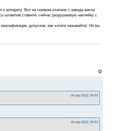
у
т
 к аппарату. Вот на газовом клапане с завода винты
ь
с
 со штампом ставили, сейчас разрушаемую наклейку с
я
к
алификации, допусков, как хотите называйте). Но вы
н
а
ч
а
л
у
В
е
р
н
у
т
ь
06 апр 2022, 09:53
с
я
к
н
а
ч
06 апр 2022, 09:53
а
л