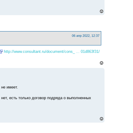
а
ч
а
В
л
е
у
р
н
у
т
ь
06 апр 2022, 12:37
с
я
к
http://www.consultant.ru/document/cons_ ... 01d863f31/
н
а
ч
В
а
е
л
р
у
н
у
т
 не имеет.
ь
с
я
 нет, есть только договор подряда о выполненных
к
н
а
ч
а
В
л
е
у
р
н