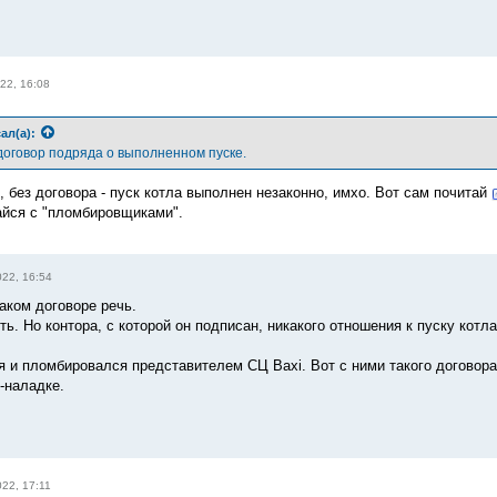
22, 16:08
ал(а):
 договор подряда о выполненном пуске.
 без договора - пуск котла выполнен незаконно, имхо. Вот сам почитай
айся с "пломбировщиками".
022, 16:54
каком договоре речь.
ть. Но контора, с которой он подписан, никакого отношения к пуску котла
я и пломбировался представителем СЦ Baxi. Вот с ними такого договора
-наладке.
022, 17:11