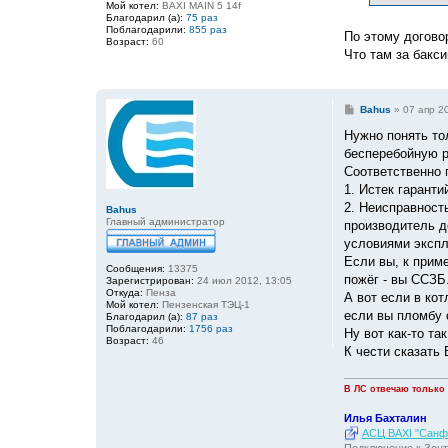
Мой котел:
BAXI MAIN 5 14f
и
Благодарил (а):
75 раз
е
Поблагодарили:
855 раз
По этому догово
Возраст:
60
Что там за бакс
С
Bahus
»
07 апр 2
о
о
Нужно понять то
б
бесперебойную р
щ
е
Соответственно 
н
1. Истек гаран
и
е
2. Неисправност
Bahus
Главный администратор
производитель д
условиями экспл
Если вы, к приме
Сообщения:
13375
пожёг - вы ССЗБ
Зарегистрирован:
24 июл 2012, 13:05
Откуда:
Пенза
А вот если в ко
Мой котел:
Пензенская ТЭЦ-1
если вы пломбу с
Благодарил (а):
87 раз
Поблагодарили:
1756 раз
Ну вот как-то та
Возраст:
46
К чести сказать
В ЛС отвечаю только
Илья Бахталин
АСЦ BAXI "Санфо