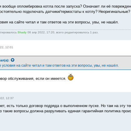
и вообще опломбировка котла после запуска? Означает ли её поврежден
мостоятельно подключать датчики/термостаты к котлу? Неоригинальные? 
вия на сайте читал и там ответов на эти вопросы, увы, не нашёл.
ктировалось
Shady
06 апр 2022, 17:20, всего редактировалось 1 раз.
22, 12:01
ал(а):
условия на сайте читал и там ответов на эти вопросы, увы, не нашёл.
овор обслуживания, если он имеется.
022, 12:37
 нет, есть только договор подряда о выполненном пуске. Но там на эту те
о такие вопросы должна разруливать единая гарантийная политика прои