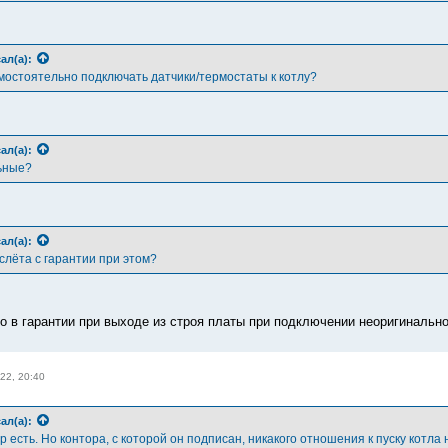
ал(а):
амостоятельно подключать датчики/термостаты к котлу?
ал(а):
ьные?
ал(а):
слёта с гарантии при этом?
о в гарантии при выходе из строя платы при подключении неоригинально
22, 20:40
ал(а):
р есть. Но контора, с которой он подписан, никакого отношения к пуску котла 