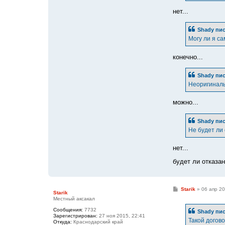
нет...
Shady
пис
Могу ли я с
конечно...
Shady
пис
Неоригинал
можно...
Shady
пис
Не будет ли 
нет...
будет ли отказан
С
Starik
»
06 апр 20
Starik
о
Местный аксакал
о
б
Сообщения:
7732
Shady
пис
щ
Зарегистрирован:
27 ноя 2015, 22:41
е
Такой догово
Откуда:
Краснодарский край
н