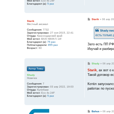
Мой котел:
Eco 4s 24F
Благодарил (а):
5 раз
С
Starik
»
06 апр 20
Starik
о
Местный аксакал
о
б
Сообщения:
7732
Shady
пис
щ
Зарегистрирован:
27 ноя 2015, 22:41
е
есть только
Откуда:
Краснодарский край
н
Мой котел:
BAXI MAIN 5 14f
и
Благодарил (а):
75 раз
е
Зато есть ПП РФ,
Поблагодарили:
855 раз
Возраст:
60
Изучай и разбир
С
Shady
»
06 апр 2
о
Автор Темы
о
Starik
, ах вот о 
б
Такой договор ес
Shady
щ
Новичок
е
н
Котёл запускалс
Сообщения:
7
и
Зарегистрирован:
03 апр 2022, 19:03
е
работах по пуско
Откуда:
Кулебаки
Мой котел:
Eco 4s 24F
Благодарил (а):
5 раз
С
Bahus
»
06 апр 2