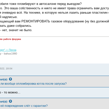
обиля тоже пломбируют в автосалоне перед выездом?
. Это ваша собственность и никто не имеет права ограничить вам доступ
м очевидно всё. На технике, в которую нельзя лазить раньше пластилин
й надписью.
рещающий вам РЕМОНТИРОВАТЬ газовое оборудование (ну без должной кв
вать даже собрались.
 нет, значит не было.
 по работе форума
рт". г. Пенза
у - bahus1980
022, 18:04
ал(а):
ли вообще опломбировка котла после запуска?
 - то можно...
ал(а):
 её повреждение слёт с гарантии?