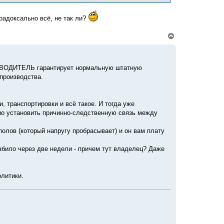
я
к
н
радоксально всё, не так ли?
а
ч
В
а
е
л
р
у
н
у
РОИЗВОДИТЕЛЬ гарантирует нормальную штатную
т
производства.
ь
с
я
к
 транспортировки и всё такое. И тогда уже
н
жно установить причинно-следственную связь между
а
ч
а
полов (который напругу пробрасывает) и он вам плату
л
у
азбило через две недели - причем тут владелец? Даже
олитики.