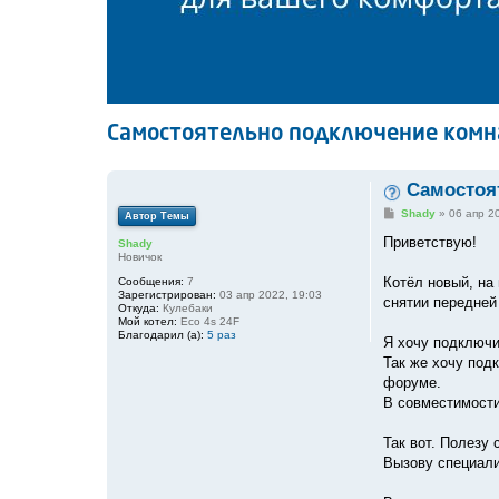
Самостоятельно подключение комнат
Самостоят
С
Shady
»
06 апр 2
Автор Темы
о
о
Приветствую!
Shady
б
Новичок
щ
е
Котёл новый, на 
Сообщения:
7
н
Зарегистрирован:
03 апр 2022, 19:03
снятии передней
и
Откуда:
Кулебаки
е
Мой котел:
Eco 4s 24F
Благодарил (а):
5 раз
Я хочу подключи
Так же хочу под
форуме.
В совместимости 
Так вот. Полезу 
Вызову специалис