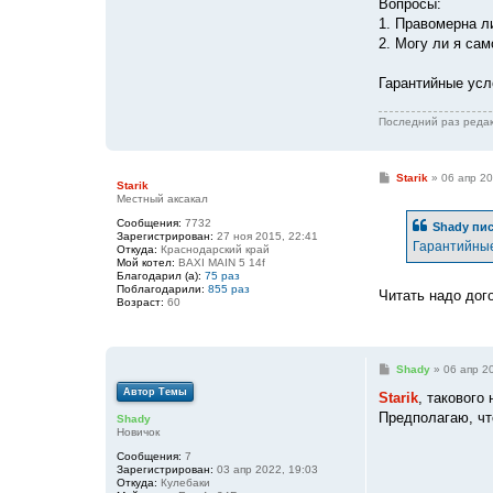
Вопросы:
1. Правомерна л
2. Могу ли я са
Гарантийные усло
Последний раз реда
С
Starik
»
06 апр 20
Starik
о
Местный аксакал
о
б
Сообщения:
7732
Shady
пис
щ
Зарегистрирован:
27 ноя 2015, 22:41
е
Гарантийные 
Откуда:
Краснодарский край
н
Мой котел:
BAXI MAIN 5 14f
и
Благодарил (а):
75 раз
е
Поблагодарили:
855 раз
Читать надо дог
Возраст:
60
С
Shady
»
06 апр 2
о
Автор Темы
о
Starik
, такового
б
Предполагаю, чт
Shady
щ
Новичок
е
н
Сообщения:
7
и
Зарегистрирован:
03 апр 2022, 19:03
е
Откуда:
Кулебаки