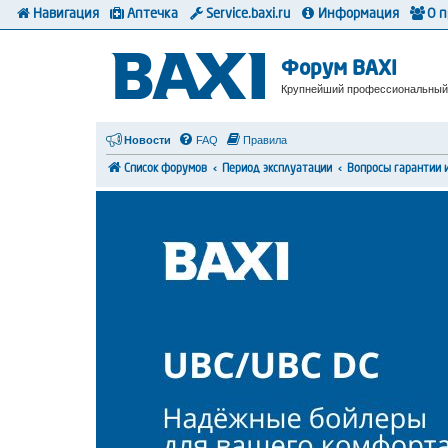
Навигация
Аптечка
Service.baxi.ru
Информация
О 
Форум BAXI
Крупнейший профессиональный
Новости
FAQ
Правила
Список форумов
Период эксплуатации
Вопросы гарантии 