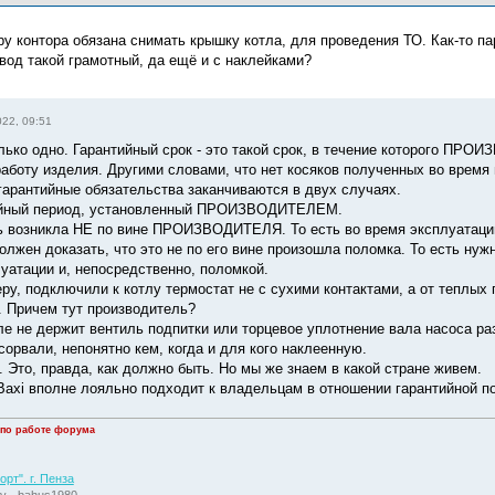
ру контора обязана снимать крышку котла, для проведения ТО. Как-то па
ивод такой грамотный, да ещё и с наклейками?
022, 09:51
лько одно. Гарантийный срок - это такой срок, в течение которого П
аботу изделия. Другими словами, что нет косяков полученных во время 
гарантийные обязательства заканчиваются в двух случаях.
тийный период, установленный ПРОИЗВОДИТЕЛЕМ.
ь возникла НЕ по вине ПРОИЗВОДИТЕЛЯ. То есть во время эксплуатации,
олжен доказать, что это не по его вине произошла поломка. То есть ну
уатации и, непосредственно, поломкой.
ру, подключили к котлу термостат не с сухими контактами, а от теплых 
. Причем тут производитель?
тле не держит вентиль подпитки или торцевое уплотнение вала насоса р
орвали, непонятно кем, когда и для кого наклеенную.
к. Это, правда, как должно быть. Но мы же знаем в какой стране живем.
 Baxi вполне лояльно подходит к владельцам в отношении гарантийной п
 по работе форума
рт". г. Пенза