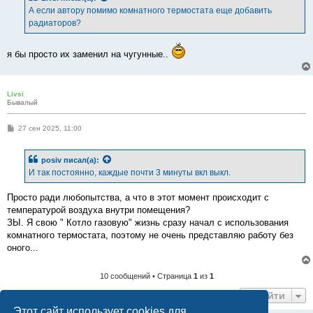
е
А если автору помимо комнатного термостата еще добавить
н
радиаторов?
и
е
я бы просто их заменил на чугунные..
Livsi
Бывалый
С
27 сен 2025, 11:00
о
о
б
posiv
писал(а):
щ
е
И так постоянно, каждые почти 3 минуты вкл выкл.
н
и
е
Просто ради любопытства, а что в этот момент происходит с
температурой воздуха внутри помещения?
ЗЫ. Я свою " Котло газовую" жизнь сразу начал с использования
комнатного термостата, поэтому не очень представляю работу без
оного...
10 сообщений • Страница
1
из
1
Перейти
Этот сайт использует cookies для