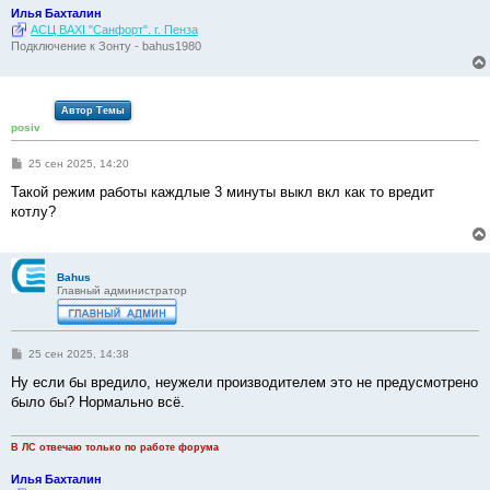
Илья Бахталин
АСЦ BAXI "Санфорт". г. Пенза
Подключение к Зонту - bahus1980
Автор Темы
posiv
С
25 сен 2025, 14:20
о
о
Такой режим работы каждлые 3 минуты выкл вкл как то вредит
б
котлу?
щ
е
н
и
е
Bahus
Главный администратор
С
25 сен 2025, 14:38
о
о
Ну если бы вредило, неужели производителем это не предусмотрено
б
было бы? Нормально всё.
щ
е
н
и
В ЛС отвечаю только по работе форума
е
Илья Бахталин