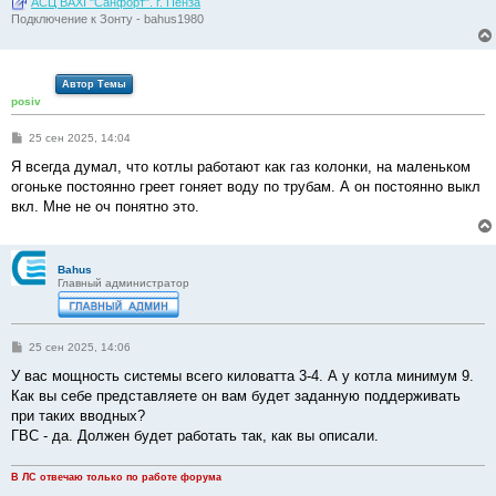
АСЦ BAXI "Санфорт". г. Пенза
Подключение к Зонту - bahus1980
Автор Темы
posiv
С
25 сен 2025, 14:04
о
о
Я всегда думал, что котлы работают как газ колонки, на маленьком
б
огоньке постоянно греет гоняет воду по трубам. А он постоянно выкл
щ
е
вкл. Мне не оч понятно это.
н
и
е
Bahus
Главный администратор
С
25 сен 2025, 14:06
о
о
У вас мощность системы всего киловатта 3-4. А у котла минимум 9.
б
Как вы себе представляете он вам будет заданную поддерживать
щ
е
при таких вводных?
н
ГВС - да. Должен будет работать так, как вы описали.
и
е
В ЛС отвечаю только по работе форума