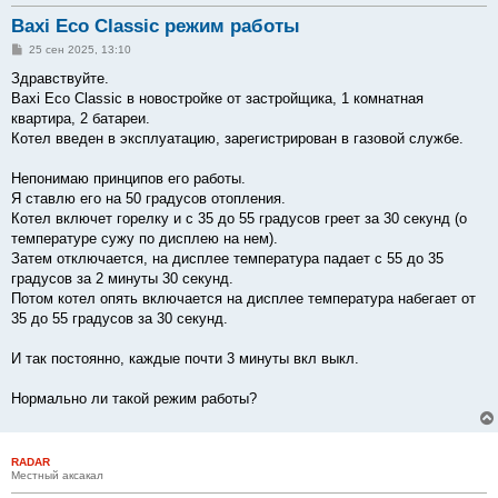
Baxi Eco Classic режим работы
С
25 сен 2025, 13:10
о
о
Здравствуйте.
б
Baxi Eco Classic в новостройке от застройщика, 1 комнатная
щ
е
квартира, 2 батареи.
н
Котел введен в эксплуатацию, зарегистрирован в газовой службе.
и
е
Непонимаю принципов его работы.
Я ставлю его на 50 градусов отопления.
Котел включет горелку и с 35 до 55 градусов греет за 30 секунд (о
температуре сужу по дисплею на нем).
Затем отключается, на дисплее температура падает с 55 до 35
градусов за 2 минуты 30 секунд.
Потом котел опять включается на дисплее температура набегает от
35 до 55 градусов за 30 секунд.
И так постоянно, каждые почти 3 минуты вкл выкл.
Нормально ли такой режим работы?
RADAR
Местный аксакал