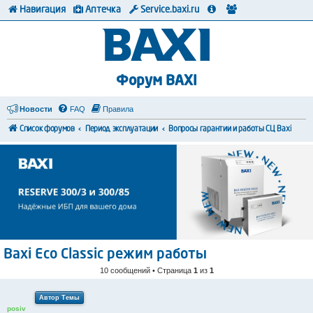
Навигация
Аптечка
Service.baxi.ru
Форум BAXI
Новости
FAQ
Правила
Список форумов
Период эксплуатации
Вопросы гарантии и работы СЦ Baxi
Baxi Eco Classic режим работы
10 сообщений • Страница
1
из
1
Автор Темы
posiv