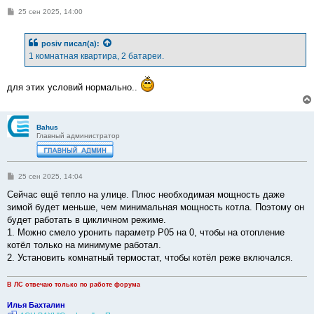
С
25 сен 2025, 14:00
о
о
б
posiv
писал(а):
щ
е
1 комнатная квартира, 2 батареи.
н
и
е
для этих условий нормально..
Bahus
Главный администратор
С
25 сен 2025, 14:04
о
о
Сейчас ещё тепло на улице. Плюс необходимая мощность даже
б
зимой будет меньше, чем минимальная мощность котла. Поэтому он
щ
е
будет работать в цикличном режиме.
н
1. Можно смело уронить параметр Р05 на 0, чтобы на отопление
и
е
котёл только на минимуме работал.
2. Установить комнатный термостат, чтобы котёл реже включался.
В ЛС отвечаю только по работе форума
Илья Бахталин