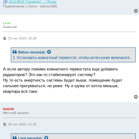
АСЦ BAXI "Санфорт". г. Пенза
Подключение к Зонту - bahus1980
Livsi
Бывалый
С
25 сен 2025, 20:26
о
о
б
Bahus
писал(а):
щ
е
2. Установить комнатный термостат, чтобы котёл реже включался.
н
и
е
А если автору помимо комнатного термостата еще добавить
радиаторов? Это как-то стабилизирует систему?
Ну то есть инертность системы будет выше, помещение будет
сильнее прогреваться, но реже. Ну и шума от котла меньше,
квартира всё таки.
RADAR
Местный аксакал
С
25 сен 2025, 21:32
о
о
б
Livsi
писал(а):
щ