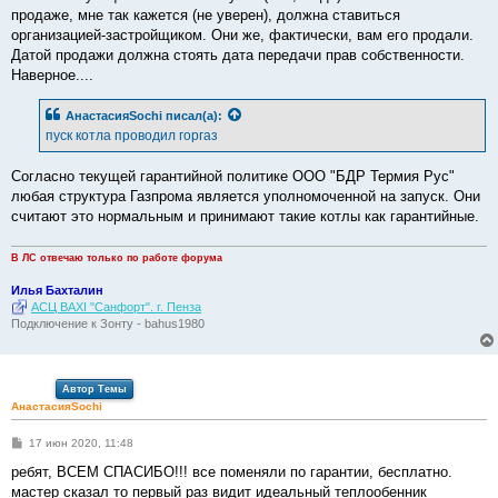
продаже, мне так кажется (не уверен), должна ставиться
организацией-застройщиком. Они же, фактически, вам его продали.
Датой продажи должна стоять дата передачи прав собственности.
Наверное....
АнастасияSochi
писал(а):
пуск котла проводил горгаз
Согласно текущей гарантийной политике ООО "БДР Термия Рус"
любая структура Газпрома является уполномоченной на запуск. Они
считают это нормальным и принимают такие котлы как гарантийные.
В ЛС отвечаю только по работе форума
Илья Бахталин
АСЦ BAXI "Санфорт". г. Пенза
Подключение к Зонту - bahus1980
Автор Темы
АнастасияSochi
С
17 июн 2020, 11:48
о
о
ребят, ВСЕМ СПАСИБО!!! все поменяли по гарантии, бесплатно.
б
мастер сказал то первый раз видит идеальный теплообенник
щ