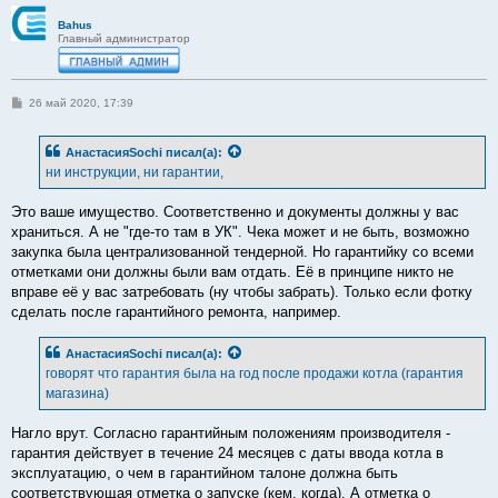
Bahus
Главный администратор
С
26 май 2020, 17:39
о
о
б
АнастасияSochi
писал(а):
щ
е
ни инструкции, ни гарантии,
н
и
е
Это ваше имущество. Соответственно и документы должны у вас
храниться. А не "где-то там в УК". Чека может и не быть, возможно
закупка была централизованной тендерной. Но гарантийку со всеми
отметками они должны были вам отдать. Её в принципе никто не
вправе её у вас затребовать (ну чтобы забрать). Только если фотку
сделать после гарантийного ремонта, например.
АнастасияSochi
писал(а):
говорят что гарантия была на год после продажи котла (гарантия
магазина)
Нагло врут. Согласно гарантийным положениям производителя -
гарантия действует в течение 24 месяцев с даты ввода котла в
эксплуатацию, о чем в гарантийном талоне должна быть
соответствующая отметка о запуске (кем, когда). А отметка о