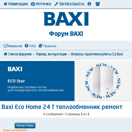
Навигация
Аптечка
Service.baxi.ru
Форум BAXI
Новости
FAQ
Правила
Список форумов
Период эксплуатации
Вопросы гарантии и работы СЦ Baxi
Baxi Eco Home 24 f теплообменник ремонт
4 сообщения • Страница
1
из
1
Автор Темы
АнастасияSochi