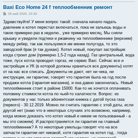
Baxi Eco Home 24 f теплообменник ремонт
С
26 май 2020, 15:30
о
о
Здравствуйте! У меня вопрос такой: сначала начало падать
б
давление и котел перестал включаться, пока не зальешь воды и
щ
е
такое примерно раз в неделю., уже примерно месяц. Мы сняли
н
крышку и увидели подтеки и ржавчину на теплообменнике (верхнем)
и
е
между ребер, так как пользуемся им менее полугода, то это
заводской брак (я так думаю). Котел новый, покупал застройщик
когда строил дом (примерно 1,5-2 года назад). Газ центральный, вода
тоже, пуск котла проводил горгаз, не сервис Baxi. Сейчас все и
застройщик и УК (в которой должны храниться все документы) хотят
от на нас все списать. Документы не дают, нет ни чека, ни
инструкции, ни гарантии, говорят что гарантия была на год после
продажи котла (гарантия магазина), и она давно закончилась. Новый
теплообменник стоит в районе 15000. Как-то не хочется оплачивать
половину стоимости котла по чьей-то халатности. Вопрос: из
документов у нас только абонентская книжка с датой пуска газа
(первого) - 30.12.2019. Можно ли считать гарантию с этой даты, если
другой нет (знаю что в некоторых случаях это возможно, например,
когда можно доказать что котел новый и никем не пользованный - а
мы это сможем). И распространяется ли гарантия на главный
теплообменник? А то некоторые умельцы говорят что на все
запчасти гарантии нет никакой, хотя гарантия на котел год...тогда