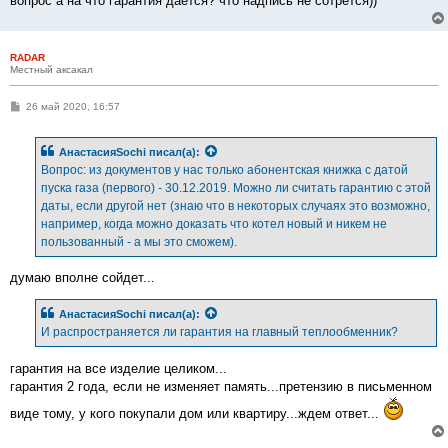
вопрос а на что гарантия дается? что надпись не сотрется))
RADAR
Местный аксакал
С
26 май 2020, 16:57
о
о
б
АнастасияSochi
писал(а):
щ
е
Вопрос: из документов у нас только абонентская книжка с датой
н
пуска газа (первого) - 30.12.2019. Можно ли считать гарантию с этой
и
е
даты, если другой нет (знаю что в некоторых случаях это возможно,
например, когда можно доказать что котел новый и никем не
пользованный - а мы это сможем).
думаю вполне сойдет...
АнастасияSochi
писал(а):
И распространяется ли гарантия на главный теплообменник?
гарантия на все изделие целиком...
гарантия 2 года, если не изменяет память...претензию в письменном
виде тому, у кого покупали дом или квартиру...ждем ответ...