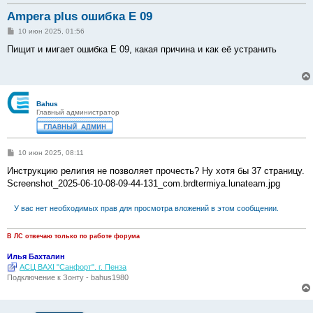
Ampera plus ошибка Е 09
С
10 июн 2025, 01:56
о
о
Пищит и мигает ошибка Е 09, какая причина и как её устранить
б
щ
е
н
и
е
Bahus
Главный администратор
С
10 июн 2025, 08:11
о
о
Инструкцию религия не позволяет прочесть? Ну хотя бы 37 страницу.
б
Screenshot_2025-06-10-08-09-44-131_com.brdtermiya.lunateam.jpg
щ
е
н
У вас нет необходимых прав для просмотра вложений в этом сообщении.
и
е
В ЛС отвечаю только по работе форума
Илья Бахталин
АСЦ BAXI "Санфорт". г. Пенза
Подключение к Зонту - bahus1980