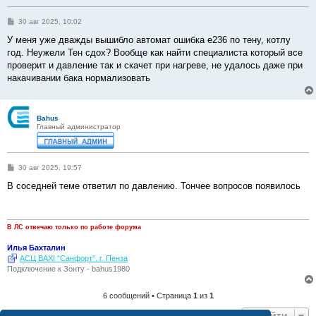
С
30 авг 2025, 10:02
о
о
У меня уже дважды вышибло автомат ошибка е236 по тену, котлу
б
год. Неужели Тен сдох? Вообще как найти специалиста который все
щ
е
проверит и давление так и скачет при нагреве, не удалось даже при
н
накачивании бака нормализовать
и
е
Bahus
Главный администратор
С
30 авг 2025, 19:57
о
о
В соседней теме ответил по давлению. Тончее вопросов появилось
б
щ
е
н
и
В ЛС отвечаю только по работе форума
е
Илья Бахталин
АСЦ BAXI "Санфорт". г. Пенза
Подключение к Зонту - bahus1980
6 сообщений • Страница
1
из
1
Перейти