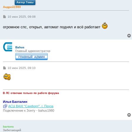
Автор Темы
Андрей1980
С
10 июн 2025, 09:08
о
о
огромное спс, открыл, автомат поднял и всё работает
б
щ
е
н
и
е
Bahus
Главный администратор
С
10 июн 2025, 09:10
о
о
б
щ
е
н
и
В ЛС отвечаю только по работе форума
е
Илья Бахталин
АСЦ BAXI "Санфорт". г. Пенза
Подключение к Зонту - bahus1980
bartons
Забегающий